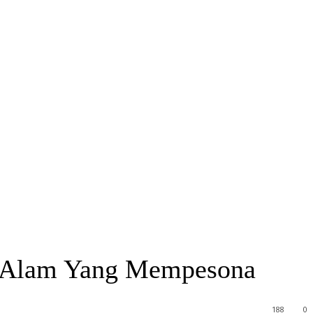
 Alam Yang Mempesona
188
0