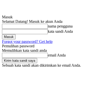
Masuk
Selamat Datang! Masuk ke akun Anda
nama pengguna
kata sandi Anda
Forgot your password? Get help
Pemulihan password
Memulihkan kata sandi anda
email Anda
Sebuah kata sandi akan dikirimkan ke email Anda.
Sabtu, Agustus 8, 2026
Masuk / Bergabung
SRIndonesia
BOX RED