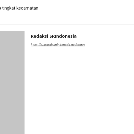
) tingkat kecamatan
Redaksi SRIndonesia
https://suararakyatindonesia.net/source