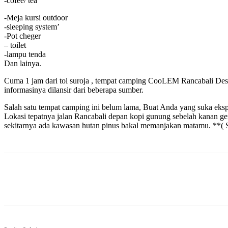
-cofee/ tea
-Meja kursi outdoor
-sleeping system’
-Pot cheger
– toilet
-lampu tenda
Dan lainya.
Cuma 1 jam dari tol suroja , tempat camping CooLEM Rancabal
informasinya dilansir dari beberapa sumber.
Salah satu tempat camping ini belum lama, Buat Anda yang suka ekspl
Lokasi tepatnya jalan Rancabali depan kopi gunung sebelah kanan 
sekitarnya ada kawasan hutan pinus bakal memanjakan matamu. **( 
Bagikan