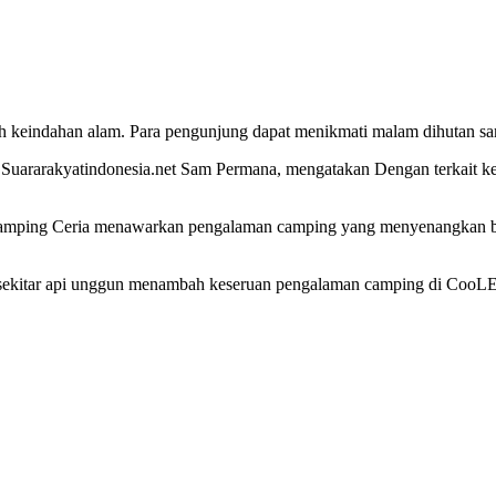
ndahan alam. Para pengunjung dapat menikmati malam dihutan samb
rarakyatindonesia.net Sam Permana, mengatakan Dengan terkait keb
Camping Ceria menawarkan pengalaman camping yang menyenangkan bag
ah di sekitar api unggun menambah keseruan pengalaman camping di C