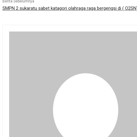
Berita Sebelumnya
SMPN 2 sukaratu sabet katagori olahraga raga bergengsi di ( O2SN