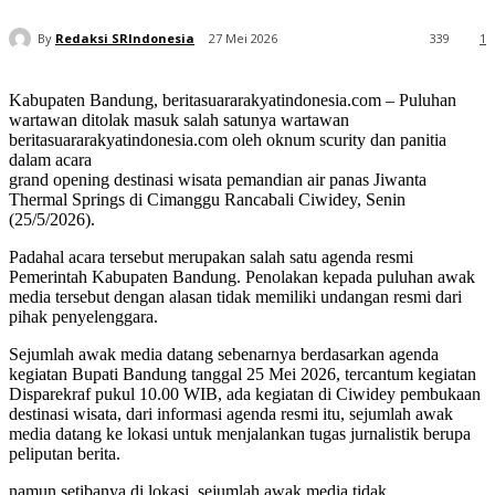
By
Redaksi SRIndonesia
27 Mei 2026
339
1
Kabupaten Bandung, beritasuararakyatindonesia.com – Puluhan
wartawan ditolak masuk salah satunya wartawan
beritasuararakyatindonesia.com oleh oknum scurity dan panitia
dalam acara
grand opening destinasi wisata pemandian air panas Jiwanta
Thermal Springs di Cimanggu Rancabali Ciwidey, Senin
(25/5/2026).
Padahal acara tersebut merupakan salah satu agenda resmi
Pemerintah Kabupaten Bandung. Penolakan kepada puluhan awak
media tersebut dengan alasan tidak memiliki undangan resmi dari
pihak penyelenggara.
Sejumlah awak media datang sebenarnya berdasarkan agenda
kegiatan Bupati Bandung tanggal 25 Mei 2026, tercantum kegiatan
Disparekraf pukul 10.00 WIB, ada kegiatan di Ciwidey pembukaan
destinasi wisata, dari informasi agenda resmi itu, sejumlah awak
media datang ke lokasi untuk menjalankan tugas jurnalistik berupa
peliputan berita.
namun setibanya di lokasi, sejumlah awak media tidak