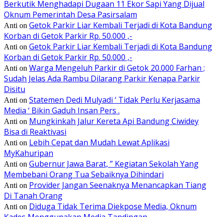
Berkutik Menghadapi Dugaan 11 Ekor Sapi Yang Dijual
Oknum Pemerintah Desa Pasirsalam
Getok Parkir Liar Kembali Terjadi di Kota Bandung
Anti
on
Korban di Getok Parkir Rp. 50.000 ,-
Getok Parkir Liar Kembali Terjadi di Kota Bandung
Anti
on
Korban di Getok Parkir Rp. 50.000 ,-
Warga Mengeluh Parkir di Getok 20.000 Farhan ;
Anti
on
Sudah Jelas Ada Rambu Dilarang Parkir Kenapa Parkir
Disitu
Statemen Dedi Mulyadi ‘ Tidak Perlu Kerjasama
Anti
on
Media ‘ Bikin Gaduh Insan Pers .
Mungkinkah Jalur Kereta Api Bandung Ciwidey
Anti
on
Bisa di Reaktivasi
Lebih Cepat dan Mudah Lewat Aplikasi
Anti
on
MyKahuripan
Gubernur Jawa Barat, ” Kegiatan Sekolah Yang
Anti
on
Membebani Orang Tua Sebaiknya Dihindari
Provider Jangan Seenaknya Menancapkan Tiang
Anti
on
Di Tanah Orang
Diduga Tidak Terima Diekpose Media, Oknum
Anti
on
Kades Menggunakan Media Tandingan