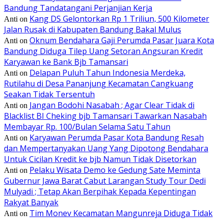
Bandung Tandatangani Perjanjian Kerja
Kang DS Gelontorkan Rp 1 Triliun, 500 Kilometer
Anti
on
Jalan Rusak di Kabupaten Bandung Bakal Mulus
Oknum Bendahara Gaji Perumda Pasar Juara Kota
Anti
on
Bandung Diduga Tilep Uang Setoran Angsuran Kredit
Karyawan ke Bank Bjb Tamansari
Delapan Puluh Tahun Indonesia Merdeka,
Anti
on
Rutilahu di Desa Pananjung Kecamatan Cangkuang
Seakan Tidak Tersentuh
Jangan Bodohi Nasabah ; Agar Clear Tidak di
Anti
on
Blacklist BI Cheking bjb Tamansari Tawarkan Nasabah
Membayar Rp. 100/Bulan Selama Satu Tahun
Karyawan Perumda Pasar Kota Bandung Resah
Anti
on
dan Mempertanyakan Uang Yang Dipotong Bendahara
Untuk Cicilan Kredit ke bjb Namun Tidak Disetorkan
Pelaku Wisata Demo ke Gedung Sate Meminta
Anti
on
Gubernur Jawa Barat Cabut Larangan Study Tour Dedi
Mulyadi ; Tetap Akan Berpihak Kepada Kepentingan
Rakyat Banyak
Tim Monev Kecamatan Mangunreja Diduga Tidak
Anti
on