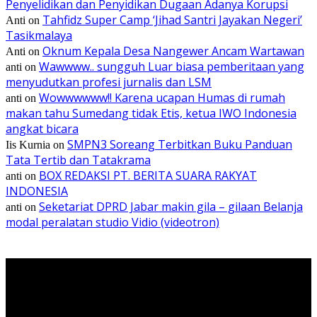
Penyelidikan dan Penyidikan Dugaan Adanya Korupsi
Tahfidz Super Camp ‘Jihad Santri Jayakan Negeri’
Anti
on
Tasikmalaya
Oknum Kepala Desa Nangewer Ancam Wartawan
Anti
on
Wawwww.. sungguh Luar biasa pemberitaan yang
anti
on
menyudutkan profesi jurnalis dan LSM
Wowwwwww!! Karena ucapan Humas di rumah
anti
on
makan tahu Sumedang tidak Etis, ketua IWO Indonesia
angkat bicara
SMPN3 Soreang Terbitkan Buku Panduan
Iis Kurnia
on
Tata Tertib dan Tatakrama
BOX REDAKSI PT. BERITA SUARA RAKYAT
anti
on
INDONESIA
Seketariat DPRD Jabar makin gila – gilaan Belanja
anti
on
modal peralatan studio Vidio (videotron)