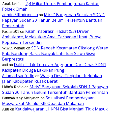
2,4 Miliar Untuk Pembangunan Kantor
Anak kecil
on
Polsek Cimahi
admin.SRIndonesia
Miris” Bangunan Sekolah SDN 1
on
Papayan Sudah 20 Tahun Belum Tersentuh Bantuan
Pemerintah
Kisah Inspirasi” Hadiat (53) Driver
Pasmata01
on
Ambulance, Melakukan Amal Terhadap Umat, Punya
Kepuasan Tersendiri
SDN Rendeh Kecamatan Cikalong Wetan
Wiwin Winarti
on
Kab. Bandung Barat Banyak Lahirkan Siswa Siswi
Berprestasi
Dalih Tidak Tercover Anggaran Dari Dinas SDN1
anti
on
Kadipaten Diduga Lakukan Pungli
Achmad saefudin
Warga Desa Tenjolaut Keluhkan
on
Jalan Kabupaten Rusak Berat
Miris” Bangunan Sekolah SDN 1 Papayan
Udin'n Radio
on
Sudah 20 Tahun Belum Tersentuh Bantuan Pemerintah
Sosialisasi Pemberdayaan
Fatimah Any Mulyasari
on
Masyarakat Melalui KIE Obat dan Makanan
Ketidakwajaran LHKPN Bisa Menjadi Titik Masuk
Anti
on