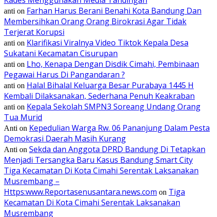
Farhan Harus Berani Benahi Kota Bandung Dan
anti
on
Membersihkan Orang Orang Birokrasi Agar Tidak
Terjerat Korupsi
Klarifikasi Viralnya Video Tiktok Kepala Desa
anti
on
Sukatani Kecamatan Cisurupan
Lho, Kenapa Dengan Disdik Cimahi, Pembinaan
anti
on
Pegawai Harus Di Pangandaran ?
Halal Bihalal Keluarga Besar Purabaya 1445 H
anti
on
Kembali Dilaksanakan, Sederhana Penuh Keakraban
Kepala Sekolah SMPN3 Soreang Undang Orang
anti
on
Tua Murid
Kepedulian Warga Rw. 06 Pananjung Dalam Pesta
Anti
on
Demokrasi Daerah Masih Kurang
Sekda dan Anggota DPRD Bandung Di Tetapkan
Anti
on
Menjadi Tersangka Baru Kasus Bandung Smart City
Tiga Kecamatan Di Kota Cimahi Serentak Laksanakan
Musrembang –
Https:www.Reportasenusantara.news.com
Tiga
on
Kecamatan Di Kota Cimahi Serentak Laksanakan
Musrembang