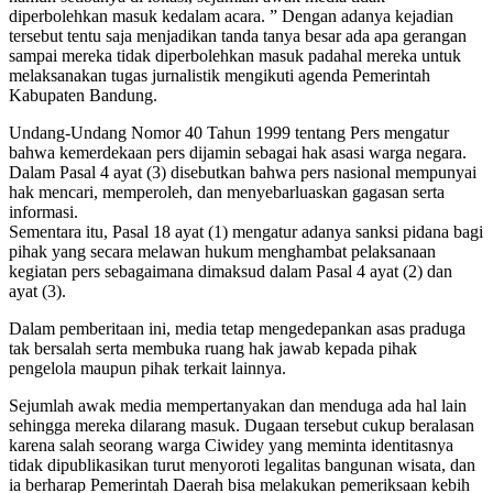
diperbolehkan masuk kedalam acara. ” Dengan adanya kejadian
tersebut tentu saja menjadikan tanda tanya besar ada apa gerangan
sampai mereka tidak diperbolehkan masuk padahal mereka untuk
melaksanakan tugas jurnalistik mengikuti agenda Pemerintah
Kabupaten Bandung.
Undang-Undang Nomor 40 Tahun 1999 tentang Pers mengatur
bahwa kemerdekaan pers dijamin sebagai hak asasi warga negara.
Dalam Pasal 4 ayat (3) disebutkan bahwa pers nasional mempunyai
hak mencari, memperoleh, dan menyebarluaskan gagasan serta
informasi.
Sementara itu, Pasal 18 ayat (1) mengatur adanya sanksi pidana bagi
pihak yang secara melawan hukum menghambat pelaksanaan
kegiatan pers sebagaimana dimaksud dalam Pasal 4 ayat (2) dan
ayat (3).
Dalam pemberitaan ini, media tetap mengedepankan asas praduga
tak bersalah serta membuka ruang hak jawab kepada pihak
pengelola maupun pihak terkait lainnya.
Sejumlah awak media mempertanyakan dan menduga ada hal lain
sehingga mereka dilarang masuk. Dugaan tersebut cukup beralasan
karena salah seorang warga Ciwidey yang meminta identitasnya
tidak dipublikasikan turut menyoroti legalitas bangunan wisata, dan
ia berharap Pemerintah Daerah bisa melakukan pemeriksaan kebih