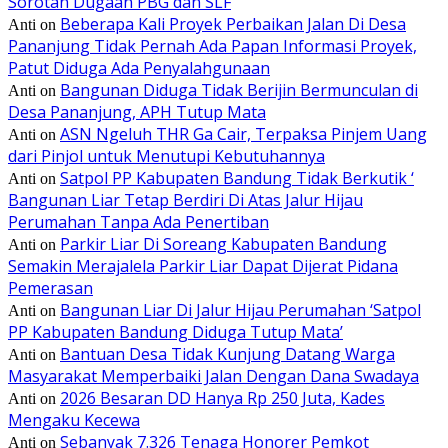
Sorotan Dugaan PBG dan SLF
Beberapa Kali Proyek Perbaikan Jalan Di Desa
Anti
on
Pananjung Tidak Pernah Ada Papan Informasi Proyek,
Patut Diduga Ada Penyalahgunaan
Bangunan Diduga Tidak Berijin Bermunculan di
Anti
on
Desa Pananjung, APH Tutup Mata
ASN Ngeluh THR Ga Cair, Terpaksa Pinjem Uang
Anti
on
dari Pinjol untuk Menutupi Kebutuhannya
Satpol PP Kabupaten Bandung Tidak Berkutik ‘
Anti
on
Bangunan Liar Tetap Berdiri Di Atas Jalur Hijau
Perumahan Tanpa Ada Penertiban
Parkir Liar Di Soreang Kabupaten Bandung
Anti
on
Semakin Merajalela Parkir Liar Dapat Dijerat Pidana
Pemerasan
Bangunan Liar Di Jalur Hijau Perumahan ‘Satpol
Anti
on
PP Kabupaten Bandung Diduga Tutup Mata’
Bantuan Desa Tidak Kunjung Datang Warga
Anti
on
Masyarakat Memperbaiki Jalan Dengan Dana Swadaya
2026 Besaran DD Hanya Rp 250 Juta, Kades
Anti
on
Mengaku Kecewa
Sebanyak 7.326 Tenaga Honorer Pemkot
Anti
on