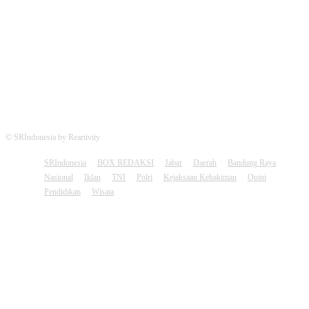
FOLLOW US
© SRIndonesia by Reartivity
SRIndonesia
BOX REDAKSI
Jabar
Daerah
Bandung Raya
Nasional
Iklan
TNI
Polri
Kejaksaan Kehakiman
Opini
Pendidikan
Wisata