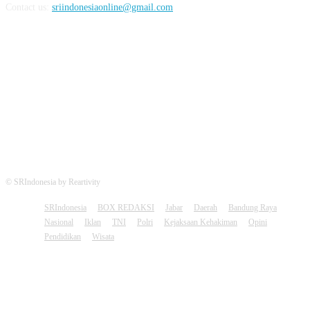
Contact us:
sriindonesiaonline@gmail.com
FOLLOW US
© SRIndonesia by Reartivity
SRIndonesia
BOX REDAKSI
Jabar
Daerah
Bandung Raya
Nasional
Iklan
TNI
Polri
Kejaksaan Kehakiman
Opini
Pendidikan
Wisata