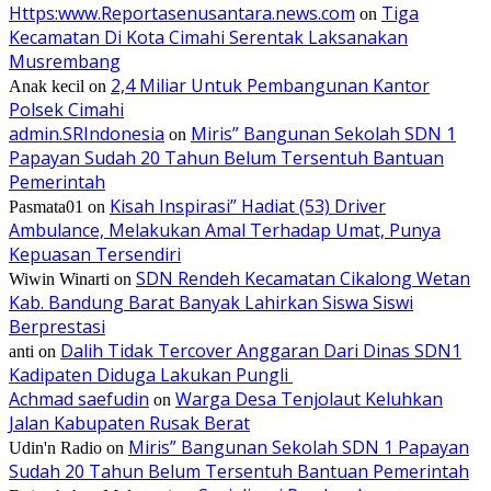
Https:www.Reportasenusantara.news.com
Tiga
on
Kecamatan Di Kota Cimahi Serentak Laksanakan
Musrembang
2,4 Miliar Untuk Pembangunan Kantor
Anak kecil
on
Polsek Cimahi
admin.SRIndonesia
Miris” Bangunan Sekolah SDN 1
on
Papayan Sudah 20 Tahun Belum Tersentuh Bantuan
Pemerintah
Kisah Inspirasi” Hadiat (53) Driver
Pasmata01
on
Ambulance, Melakukan Amal Terhadap Umat, Punya
Kepuasan Tersendiri
SDN Rendeh Kecamatan Cikalong Wetan
Wiwin Winarti
on
Kab. Bandung Barat Banyak Lahirkan Siswa Siswi
Berprestasi
Dalih Tidak Tercover Anggaran Dari Dinas SDN1
anti
on
Kadipaten Diduga Lakukan Pungli
Achmad saefudin
Warga Desa Tenjolaut Keluhkan
on
Jalan Kabupaten Rusak Berat
Miris” Bangunan Sekolah SDN 1 Papayan
Udin'n Radio
on
Sudah 20 Tahun Belum Tersentuh Bantuan Pemerintah