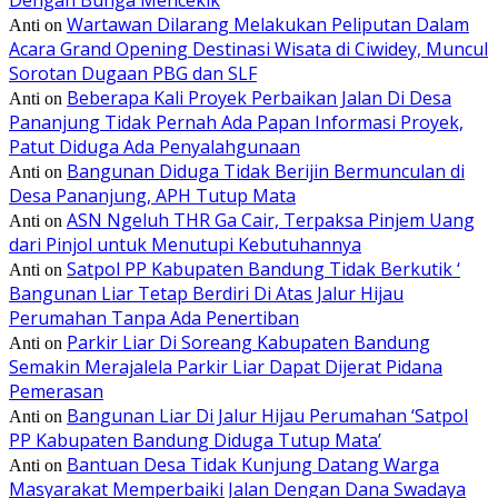
Wartawan Dilarang Melakukan Peliputan Dalam
Anti
on
Acara Grand Opening Destinasi Wisata di Ciwidey, Muncul
Sorotan Dugaan PBG dan SLF
Beberapa Kali Proyek Perbaikan Jalan Di Desa
Anti
on
Pananjung Tidak Pernah Ada Papan Informasi Proyek,
Patut Diduga Ada Penyalahgunaan
Bangunan Diduga Tidak Berijin Bermunculan di
Anti
on
Desa Pananjung, APH Tutup Mata
ASN Ngeluh THR Ga Cair, Terpaksa Pinjem Uang
Anti
on
dari Pinjol untuk Menutupi Kebutuhannya
Satpol PP Kabupaten Bandung Tidak Berkutik ‘
Anti
on
Bangunan Liar Tetap Berdiri Di Atas Jalur Hijau
Perumahan Tanpa Ada Penertiban
Parkir Liar Di Soreang Kabupaten Bandung
Anti
on
Semakin Merajalela Parkir Liar Dapat Dijerat Pidana
Pemerasan
Bangunan Liar Di Jalur Hijau Perumahan ‘Satpol
Anti
on
PP Kabupaten Bandung Diduga Tutup Mata’
Bantuan Desa Tidak Kunjung Datang Warga
Anti
on
Masyarakat Memperbaiki Jalan Dengan Dana Swadaya