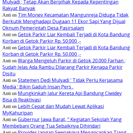
Mulyadi ; Tetap Akan Berpihak Kepada Kepentingan
Rakyat Banyak
Tim Monev Kecamatan Mangunreja Diduga Tidak
Anti
on
Berkutik Menghadapi Dugaan 11 Ekor Sapi Yang Dijual
Oknum Pemerintah Desa Pasirsalam
Getok Parkir Liar Kembali Terjadi di Kota Bandung
Anti
on
Korban di Getok Parkir Rp. 50.000 ,-
Getok Parkir Liar Kembali Terjadi di Kota Bandung
Anti
on
Korban di Getok Parkir Rp. 50.000 ,-
Warga Mengeluh Parkir di Getok 20.000 Farhan ;
Anti
on
Sudah Jelas Ada Rambu Dilarang Parkir Kenapa Parkir
Disitu
Statemen Dedi Mulyadi ‘ Tidak Perlu Kerjasama
Anti
on
Media ‘ Bikin Gaduh Insan Pers .
Mungkinkah Jalur Kereta Api Bandung Ciwidey
Anti
on
Bisa di Reaktivasi
Lebih Cepat dan Mudah Lewat Aplikasi
Anti
on
MyKahuripan
Gubernur Jawa Barat, ” Kegiatan Sekolah Yang
Anti
on
Membebani Orang Tua Sebaiknya Dihindari
Provider Jangan Seenaknya Menancapkan Tiang
Anti
on