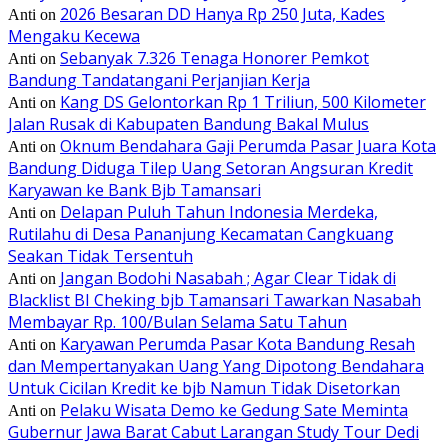
2026 Besaran DD Hanya Rp 250 Juta, Kades
Anti
on
Mengaku Kecewa
Sebanyak 7.326 Tenaga Honorer Pemkot
Anti
on
Bandung Tandatangani Perjanjian Kerja
Kang DS Gelontorkan Rp 1 Triliun, 500 Kilometer
Anti
on
Jalan Rusak di Kabupaten Bandung Bakal Mulus
Oknum Bendahara Gaji Perumda Pasar Juara Kota
Anti
on
Bandung Diduga Tilep Uang Setoran Angsuran Kredit
Karyawan ke Bank Bjb Tamansari
Delapan Puluh Tahun Indonesia Merdeka,
Anti
on
Rutilahu di Desa Pananjung Kecamatan Cangkuang
Seakan Tidak Tersentuh
Jangan Bodohi Nasabah ; Agar Clear Tidak di
Anti
on
Blacklist BI Cheking bjb Tamansari Tawarkan Nasabah
Membayar Rp. 100/Bulan Selama Satu Tahun
Karyawan Perumda Pasar Kota Bandung Resah
Anti
on
dan Mempertanyakan Uang Yang Dipotong Bendahara
Untuk Cicilan Kredit ke bjb Namun Tidak Disetorkan
Pelaku Wisata Demo ke Gedung Sate Meminta
Anti
on
Gubernur Jawa Barat Cabut Larangan Study Tour Dedi