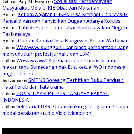
Sosialisasi Pemberdayaan
Fatimah Any Mulyasari
on
Masyarakat Melalui KIE Obat dan Makanan
Ketidakwajaran LHKPN Bisa Menjadi Titik Masuk
Anti
on
Penyelidikan dan Penyidikan Dugaan Adanya Korupsi
Tahfidz Super Camp ‘Jihad Santri Jayakan Negeri’
Anti
on
Tasikmalaya
Oknum Kepala Desa Nangewer Ancam Wartawan
Anti
on
Wawwww.. sungguh Luar biasa pemberitaan yang
anti
on
menyudutkan profesi jurnalis dan LSM
Wowwwwww!! Karena ucapan Humas di rumah
anti
on
makan tahu Sumedang tidak Etis, ketua IWO Indonesia
angkat bicara
SMPN3 Soreang Terbitkan Buku Panduan
Iis Kurnia
on
Tata Tertib dan Tatakrama
BOX REDAKSI PT. BERITA SUARA RAKYAT
anti
on
INDONESIA
Seketariat DPRD Jabar makin gila – gilaan Belanja
anti
on
modal peralatan studio Vidio (videotron)