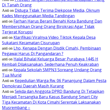
Di Tanah Orang
Diduga Tidak Terima Diekpose Media, Oknum
Anti
on
Kades Menggunakan Media Tandingan
Farhan Harus Berani Benahi Kota Bandung Dan
anti
on
Membersihkan Orang Orang Birokrasi Agar Tidak
Terjerat Korupsi
Klarifikasi Viralnya Video Tiktok Kepala Desa
anti
on
Sukatani Kecamatan Cisurupan
Lho, Kenapa Dengan Disdik Cimahi, Pembinaan
anti
on
Pegawai Harus Di Pangandaran ?
Halal Bihalal Keluarga Besar Purabaya 1445 H
anti
on
Kembali Dilaksanakan, Sederhana Penuh Keakraban
Kepala Sekolah SMPN3 Soreang Undang Orang
anti
on
Tua Murid
Kepedulian Warga Rw. 06 Pananjung Dalam Pesta
Anti
on
Demokrasi Daerah Masih Kurang
Sekda dan Anggota DPRD Bandung Di Tetapkan
Anti
on
Menjadi Tersangka Baru Kasus Bandung Smart City
Tiga Kecamatan Di Kota Cimahi Serentak Laksanakan
Musrembang –