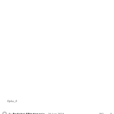
Oplus_0
By
Redaksi SRIndonesia
26 Juni 2024
292
0