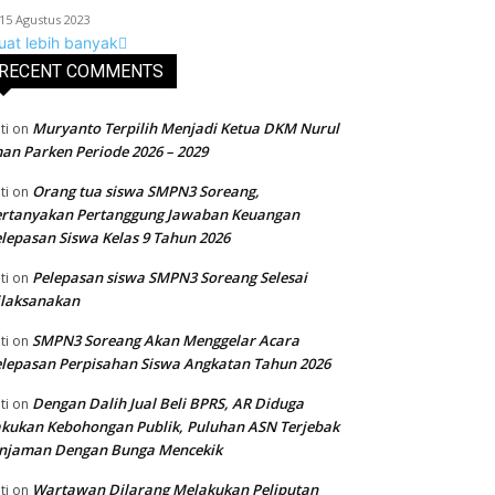
15 Agustus 2023
uat lebih banyak
RECENT COMMENTS
Muryanto Terpilih Menjadi Ketua DKM Nurul
ti
on
an Parken Periode 2026 – 2029
Orang tua siswa SMPN3 Soreang,
ti
on
ertanyakan Pertanggung Jawaban Keuangan
lepasan Siswa Kelas 9 Tahun 2026
Pelepasan siswa SMPN3 Soreang Selesai
ti
on
ilaksanakan
SMPN3 Soreang Akan Menggelar Acara
ti
on
lepasan Perpisahan Siswa Angkatan Tahun 2026
Dengan Dalih Jual Beli BPRS, AR Diduga
ti
on
kukan Kebohongan Publik, Puluhan ASN Terjebak
injaman Dengan Bunga Mencekik
Wartawan Dilarang Melakukan Peliputan
ti
on