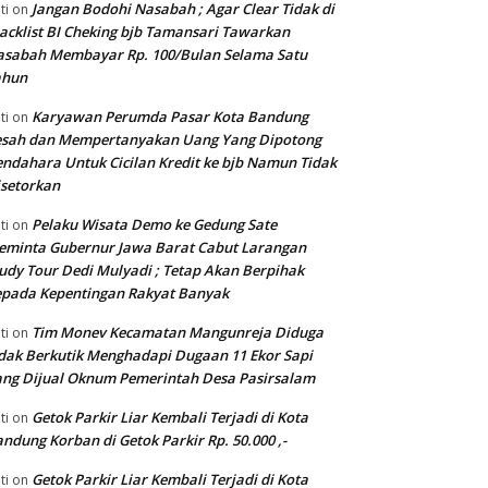
Jangan Bodohi Nasabah ; Agar Clear Tidak di
ti
on
acklist BI Cheking bjb Tamansari Tawarkan
asabah Membayar Rp. 100/Bulan Selama Satu
ahun
Karyawan Perumda Pasar Kota Bandung
ti
on
esah dan Mempertanyakan Uang Yang Dipotong
ndahara Untuk Cicilan Kredit ke bjb Namun Tidak
setorkan
Pelaku Wisata Demo ke Gedung Sate
ti
on
eminta Gubernur Jawa Barat Cabut Larangan
udy Tour Dedi Mulyadi ; Tetap Akan Berpihak
pada Kepentingan Rakyat Banyak
Tim Monev Kecamatan Mangunreja Diduga
ti
on
dak Berkutik Menghadapi Dugaan 11 Ekor Sapi
ng Dijual Oknum Pemerintah Desa Pasirsalam
Getok Parkir Liar Kembali Terjadi di Kota
ti
on
ndung Korban di Getok Parkir Rp. 50.000 ,-
Getok Parkir Liar Kembali Terjadi di Kota
ti
on