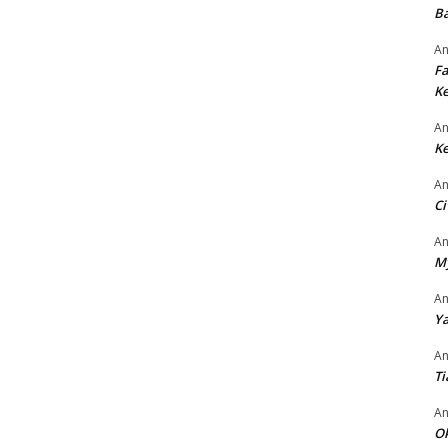
Ba
An
Fa
Ke
An
Ke
An
Ci
An
M
An
Ya
An
Ti
An
O