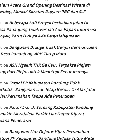
lam Acara Grand Opening Destinasi Wisata di
widey, Muncul Sorotan Dugaan PBG dan SLF
Beberapa Kali Proyek Perbaikan Jalan Di
ti
on
sa Pananjung Tidak Pernah Ada Papan Informasi
oyek, Patut Diduga Ada Penyalahgunaan
Bangunan Diduga Tidak Berijin Bermunculan
ti
on
 Desa Pananjung, APH Tutup Mata
ASN Ngeluh THR Ga Cair, Terpaksa Pinjem
ti
on
ng dari Pinjol untuk Menutupi Kebutuhannya
Satpol PP Kabupaten Bandung Tidak
ti
on
rkutik ‘ Bangunan Liar Tetap Berdiri Di Atas Jalur
jau Perumahan Tanpa Ada Penertiban
Parkir Liar Di Soreang Kabupaten Bandung
ti
on
makin Merajalela Parkir Liar Dapat Dijerat
idana Pemerasan
Bangunan Liar Di Jalur Hijau Perumahan
ti
on
atpol PP Kabupaten Bandung Diduga Tutup Mata’