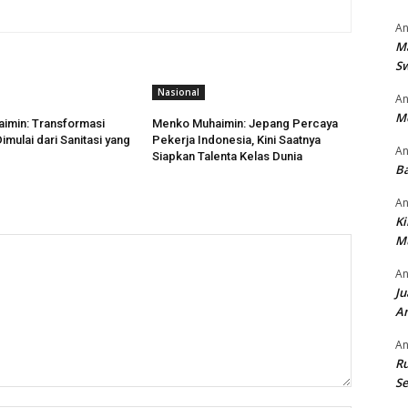
An
M
S
Nasional
An
M
imin: Transformasi
Menko Muhaimin: Jepang Percaya
mulai dari Sanitasi yang
Pekerja Indonesia, Kini Saatnya
An
Siapkan Talenta Kelas Dunia
Ba
An
Ki
M
An
Ju
An
An
Ru
Se