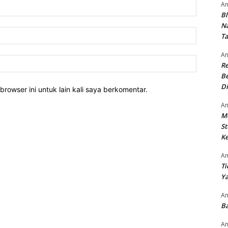
Nama:*
An
Bl
N
Email:*
T
An
Website:
R
Be
Di
rowser ini untuk lain kali saya berkomentar.
An
M
St
Ke
An
Ti
Ya
An
Ba
An