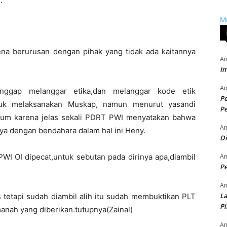
.
M
rena berurusan dengan pihak yang tidak ada kaitannya
An
Im
An
nggap melanggar etika,dan melanggar kode etik
P
ntuk melaksanakan Muskap, namun menurut yasandi
Pe
kum karena jelas sekali PDRT PWI menyatakan bahwa
An
ya dengan bendahara dalam hal ini Heny.
D
An
PWI OI dipecat,untuk sebutan pada dirinya apa,diambil
Pe
An
La
tetapi sudah diambil alih itu sudah membuktikan PLT
P
nah yang diberikan.tutupnya(Zainal)
An