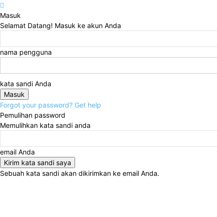
Masuk
Selamat Datang! Masuk ke akun Anda
nama pengguna
kata sandi Anda
Forgot your password? Get help
Pemulihan password
Memulihkan kata sandi anda
email Anda
Sebuah kata sandi akan dikirimkan ke email Anda.
Sabtu, Agustus 8, 2026
Masuk / Bergabung
SRIndonesia
BOX REDAKSI
Jabar
Daerah
Bandung