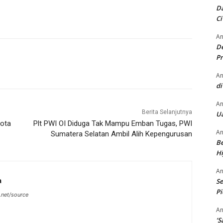
Da
Ci
An
De
Pr
An
di
An
Berita Selanjutnya
Ua
Kota
Plt PWI OI Diduga Tak Mampu Emban Tugas, PWI
An
Sumatera Selatan Ambil Alih Kepengurusan
Be
Hi
An
a
Se
P
.net/source
An
‘S