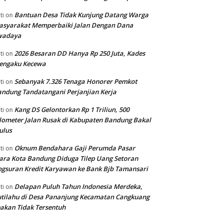
Bantuan Desa Tidak Kunjung Datang Warga
ti
on
asyarakat Memperbaiki Jalan Dengan Dana
wadaya
2026 Besaran DD Hanya Rp 250 Juta, Kades
ti
on
engaku Kecewa
Sebanyak 7.326 Tenaga Honorer Pemkot
ti
on
ndung Tandatangani Perjanjian Kerja
Kang DS Gelontorkan Rp 1 Triliun, 500
ti
on
lometer Jalan Rusak di Kabupaten Bandung Bakal
ulus
Oknum Bendahara Gaji Perumda Pasar
ti
on
ara Kota Bandung Diduga Tilep Uang Setoran
gsuran Kredit Karyawan ke Bank Bjb Tamansari
Delapan Puluh Tahun Indonesia Merdeka,
ti
on
tilahu di Desa Pananjung Kecamatan Cangkuang
akan Tidak Tersentuh