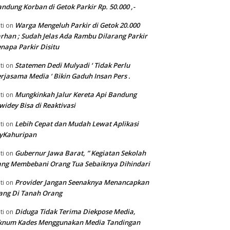
ndung Korban di Getok Parkir Rp. 50.000 ,-
Warga Mengeluh Parkir di Getok 20.000
ti
on
rhan ; Sudah Jelas Ada Rambu Dilarang Parkir
napa Parkir Disitu
Statemen Dedi Mulyadi ‘ Tidak Perlu
ti
on
rjasama Media ‘ Bikin Gaduh Insan Pers .
Mungkinkah Jalur Kereta Api Bandung
ti
on
widey Bisa di Reaktivasi
Lebih Cepat dan Mudah Lewat Aplikasi
ti
on
yKahuripan
Gubernur Jawa Barat, ” Kegiatan Sekolah
ti
on
ng Membebani Orang Tua Sebaiknya Dihindari
Provider Jangan Seenaknya Menancapkan
ti
on
ang Di Tanah Orang
Diduga Tidak Terima Diekpose Media,
ti
on
knum Kades Menggunakan Media Tandingan