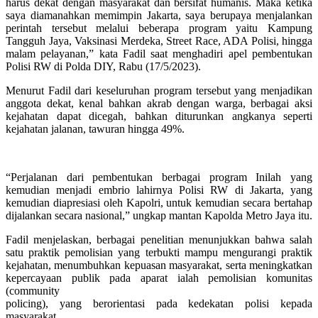
harus dekat dengan masyarakat dan bersifat humanis. Maka ketika
saya diamanahkan memimpin Jakarta, saya berupaya menjalankan
perintah tersebut melalui beberapa program yaitu Kampung
Tangguh Jaya, Vaksinasi Merdeka, Street Race, ADA Polisi, hingga
malam pelayanan,” kata Fadil saat menghadiri apel pembentukan
Polisi RW di Polda DIY, Rabu (17/5/2023).
Menurut Fadil dari keseluruhan program tersebut yang menjadikan
anggota dekat, kenal bahkan akrab dengan warga, berbagai aksi
kejahatan dapat dicegah, bahkan diturunkan angkanya seperti
kejahatan jalanan, tawuran hingga 49%.
“Perjalanan dari pembentukan berbagai program Inilah yang
kemudian menjadi embrio lahirnya Polisi RW di Jakarta, yang
kemudian diapresiasi oleh Kapolri, untuk kemudian secara bertahap
dijalankan secara nasional,” ungkap mantan Kapolda Metro Jaya itu.
Fadil menjelaskan, berbagai penelitian menunjukkan bahwa salah
satu praktik pemolisian yang terbukti mampu mengurangi praktik
kejahatan, menumbuhkan kepuasan masyarakat, serta meningkatkan
kepercayaan publik pada aparat ialah pemolisian komunitas
(community
policing), yang berorientasi pada kedekatan polisi kepada
masyarakat.