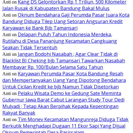
Kang DS Gelontorkan Rp 1 Triliun, 500 Kilometer
Anti
on
Jalan Rusak di Kabupaten Bandung Bakal Mulus
Oknum Bendahara Gaji Perumda Pasar Juara Kota
Anti
on
Bandung Diduga Tilep Uang Setoran Angsuran Kredit
Karyawan ke Bank Bjb Tamansari
Delapan Puluh Tahun Indonesia Merdeka,
Anti
on
Rutilahu di Desa Pananjung Kecamatan Cangkuang
Seakan Tidak Tersentuh
Jangan Bodohi Nasabah ; Agar Clear Tidak di
Anti
on
Blacklist BI Cheking bjb Tamansari Tawarkan Nasabah
Membayar Rp. 100/Bulan Selama Satu Tahun
Karyawan Perumda Pasar Kota Bandung Resah
Anti
on
dan Mempertanyakan Uang Yang Dipotong Bendahara
Untuk Cicilan Kredit ke bjb Namun Tidak Disetorkan
Pelaku Wisata Demo ke Gedung Sate Meminta
Anti
on
Gubernur Jawa Barat Cabut Larangan Study Tour Dedi
Mulyadi ; Tetap Akan Berpihak Kepada Kepentingan
Rakyat Banyak
Tim Monev Kecamatan Mangunreja Diduga Tidak
Anti
on
Berkutik Menghadapi Dugaan 11 Ekor Sapi Yang Dijual
Oknum Pemerintah Desa Pasirsalam