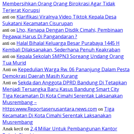
Membersihkan Orang Orang Birokrasi Agar Tidak
Terjerat Korupsi
Klarifikasi Viralnya Video Tiktok Kepala Desa
anti
on
Sukatani Kecamatan Cisurupan
Lho, Kenapa Dengan Disdik Cimahi, Pembinaan
anti
on
Pegawai Harus Di Pangandaran ?
Halal Bihalal Keluarga Besar Purabaya 1445 H
anti
on
Kembali Dilaksanakan, Sederhana Penuh Keakraban
Kepala Sekolah SMPN3 Soreang Undang Orang
anti
on
Tua Murid
Kepedulian Warga Rw. 06 Pananjung Dalam Pesta
Anti
on
Demokrasi Daerah Masih Kurang
Sekda dan Anggota DPRD Bandung Di Tetapkan
Anti
on
Menjadi Tersangka Baru Kasus Bandung Smart City
Tiga Kecamatan Di Kota Cimahi Serentak Laksanakan
Musrembang –
Https:www.Reportasenusantara.news.com
Tiga
on
Kecamatan Di Kota Cimahi Serentak Laksanakan
Musrembang
2,4 Miliar Untuk Pembangunan Kantor
Anak kecil
on