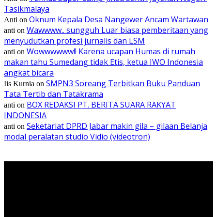
Tasikmalaya
Oknum Kepala Desa Nangewer Ancam Wartawan
Anti
on
Wawwww.. sungguh Luar biasa pemberitaan yang
anti
on
menyudutkan profesi jurnalis dan LSM
Wowwwwww!! Karena ucapan Humas di rumah
anti
on
makan tahu Sumedang tidak Etis, ketua IWO Indonesia
angkat bicara
SMPN3 Soreang Terbitkan Buku Panduan
Iis Kurnia
on
Tata Tertib dan Tatakrama
BOX REDAKSI PT. BERITA SUARA RAKYAT
anti
on
INDONESIA
Seketariat DPRD Jabar makin gila – gilaan Belanja
anti
on
modal peralatan studio Vidio (videotron)