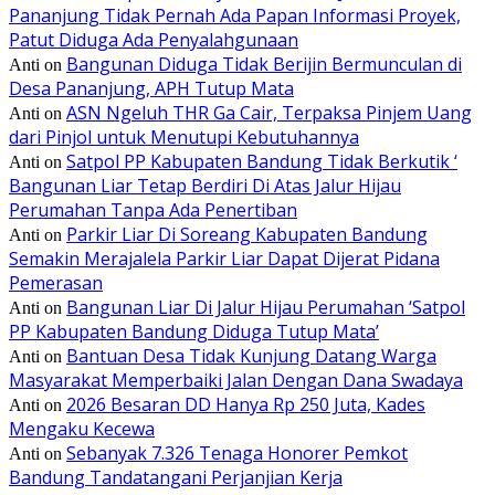
Pananjung Tidak Pernah Ada Papan Informasi Proyek,
Patut Diduga Ada Penyalahgunaan
Bangunan Diduga Tidak Berijin Bermunculan di
Anti
on
Desa Pananjung, APH Tutup Mata
ASN Ngeluh THR Ga Cair, Terpaksa Pinjem Uang
Anti
on
dari Pinjol untuk Menutupi Kebutuhannya
Satpol PP Kabupaten Bandung Tidak Berkutik ‘
Anti
on
Bangunan Liar Tetap Berdiri Di Atas Jalur Hijau
Perumahan Tanpa Ada Penertiban
Parkir Liar Di Soreang Kabupaten Bandung
Anti
on
Semakin Merajalela Parkir Liar Dapat Dijerat Pidana
Pemerasan
Bangunan Liar Di Jalur Hijau Perumahan ‘Satpol
Anti
on
PP Kabupaten Bandung Diduga Tutup Mata’
Bantuan Desa Tidak Kunjung Datang Warga
Anti
on
Masyarakat Memperbaiki Jalan Dengan Dana Swadaya
2026 Besaran DD Hanya Rp 250 Juta, Kades
Anti
on
Mengaku Kecewa
Sebanyak 7.326 Tenaga Honorer Pemkot
Anti
on
Bandung Tandatangani Perjanjian Kerja