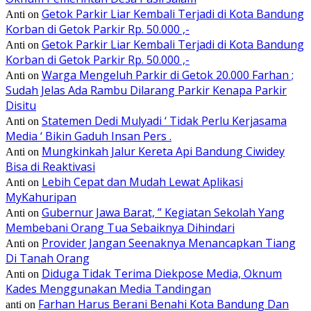
Getok Parkir Liar Kembali Terjadi di Kota Bandung
Anti
on
Korban di Getok Parkir Rp. 50.000 ,-
Getok Parkir Liar Kembali Terjadi di Kota Bandung
Anti
on
Korban di Getok Parkir Rp. 50.000 ,-
Warga Mengeluh Parkir di Getok 20.000 Farhan ;
Anti
on
Sudah Jelas Ada Rambu Dilarang Parkir Kenapa Parkir
Disitu
Statemen Dedi Mulyadi ‘ Tidak Perlu Kerjasama
Anti
on
Media ‘ Bikin Gaduh Insan Pers .
Mungkinkah Jalur Kereta Api Bandung Ciwidey
Anti
on
Bisa di Reaktivasi
Lebih Cepat dan Mudah Lewat Aplikasi
Anti
on
MyKahuripan
Gubernur Jawa Barat, ” Kegiatan Sekolah Yang
Anti
on
Membebani Orang Tua Sebaiknya Dihindari
Provider Jangan Seenaknya Menancapkan Tiang
Anti
on
Di Tanah Orang
Diduga Tidak Terima Diekpose Media, Oknum
Anti
on
Kades Menggunakan Media Tandingan
Farhan Harus Berani Benahi Kota Bandung Dan
anti
on