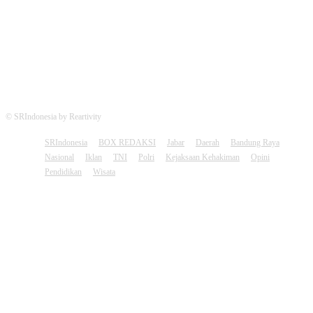
FOLLOW US
© SRIndonesia by Reartivity
SRIndonesia
BOX REDAKSI
Jabar
Daerah
Bandung Raya
Nasional
Iklan
TNI
Polri
Kejaksaan Kehakiman
Opini
Pendidikan
Wisata