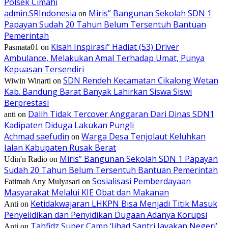
Polsek Cimahi
admin.SRIndonesia
Miris” Bangunan Sekolah SDN 1
on
Papayan Sudah 20 Tahun Belum Tersentuh Bantuan
Pemerintah
Kisah Inspirasi” Hadiat (53) Driver
Pasmata01
on
Ambulance, Melakukan Amal Terhadap Umat, Punya
Kepuasan Tersendiri
SDN Rendeh Kecamatan Cikalong Wetan
Wiwin Winarti
on
Kab. Bandung Barat Banyak Lahirkan Siswa Siswi
Berprestasi
Dalih Tidak Tercover Anggaran Dari Dinas SDN1
anti
on
Kadipaten Diduga Lakukan Pungli
Achmad saefudin
Warga Desa Tenjolaut Keluhkan
on
Jalan Kabupaten Rusak Berat
Miris” Bangunan Sekolah SDN 1 Papayan
Udin'n Radio
on
Sudah 20 Tahun Belum Tersentuh Bantuan Pemerintah
Sosialisasi Pemberdayaan
Fatimah Any Mulyasari
on
Masyarakat Melalui KIE Obat dan Makanan
Ketidakwajaran LHKPN Bisa Menjadi Titik Masuk
Anti
on
Penyelidikan dan Penyidikan Dugaan Adanya Korupsi
Tahfidz Super Camp ‘Jihad Santri Jayakan Negeri’
Anti
on