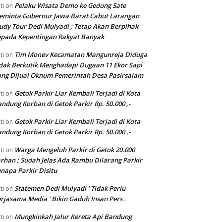
Pelaku Wisata Demo ke Gedung Sate
ti
on
eminta Gubernur Jawa Barat Cabut Larangan
udy Tour Dedi Mulyadi ; Tetap Akan Berpihak
pada Kepentingan Rakyat Banyak
Tim Monev Kecamatan Mangunreja Diduga
ti
on
dak Berkutik Menghadapi Dugaan 11 Ekor Sapi
ng Dijual Oknum Pemerintah Desa Pasirsalam
Getok Parkir Liar Kembali Terjadi di Kota
ti
on
ndung Korban di Getok Parkir Rp. 50.000 ,-
Getok Parkir Liar Kembali Terjadi di Kota
ti
on
ndung Korban di Getok Parkir Rp. 50.000 ,-
Warga Mengeluh Parkir di Getok 20.000
ti
on
rhan ; Sudah Jelas Ada Rambu Dilarang Parkir
napa Parkir Disitu
Statemen Dedi Mulyadi ‘ Tidak Perlu
ti
on
rjasama Media ‘ Bikin Gaduh Insan Pers .
Mungkinkah Jalur Kereta Api Bandung
ti
on