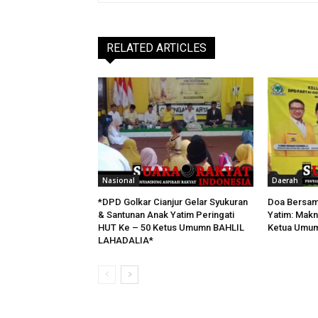
RELATED ARTICLES
Nasional
Daerah
*DPD Golkar Cianjur Gelar Syukuran
Doa Bersam
& Santunan Anak Yatim Peringati
Yatim: Makn
HUT Ke – 50 Ketus Umumn BAHLIL
Ketua Umum 
LAHADALIA*