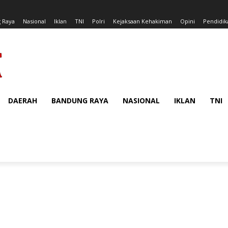
 Raya
Nasional
Iklan
TNI
Polri
Kejaksaan Kehakiman
Opini
Pendidik
DAERAH
BANDUNG RAYA
NASIONAL
IKLAN
TNI