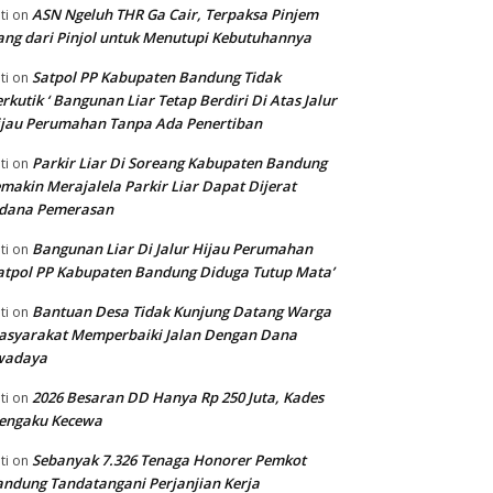
ASN Ngeluh THR Ga Cair, Terpaksa Pinjem
ti
on
ng dari Pinjol untuk Menutupi Kebutuhannya
Satpol PP Kabupaten Bandung Tidak
ti
on
rkutik ‘ Bangunan Liar Tetap Berdiri Di Atas Jalur
jau Perumahan Tanpa Ada Penertiban
Parkir Liar Di Soreang Kabupaten Bandung
ti
on
makin Merajalela Parkir Liar Dapat Dijerat
idana Pemerasan
Bangunan Liar Di Jalur Hijau Perumahan
ti
on
atpol PP Kabupaten Bandung Diduga Tutup Mata’
Bantuan Desa Tidak Kunjung Datang Warga
ti
on
asyarakat Memperbaiki Jalan Dengan Dana
wadaya
2026 Besaran DD Hanya Rp 250 Juta, Kades
ti
on
engaku Kecewa
Sebanyak 7.326 Tenaga Honorer Pemkot
ti
on
ndung Tandatangani Perjanjian Kerja