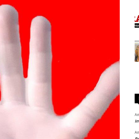
An
Im
An
P