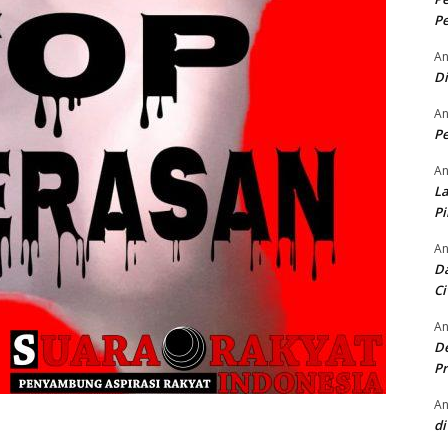
Pe
An
D
An
Pe
An
La
P
An
Da
Ci
An
De
Pr
An
di