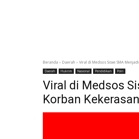
Beranda
Daerah
Viral di Medsos Siswi SMA Menjad
Daerah
Hukrim
Nasional
Pendidikan
Polri
Viral di Medsos S
Korban Kekerasan 