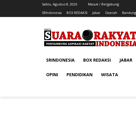
Sabtu, Agustus 8, 2026
Masuk / Bergabung
SRIndonesia
BOX REDAKSI
Jabar
Daerah
Bandung
SRINDONESIA
BOX REDAKSI
JABAR
OPINI
PENDIDIKAN
WISATA