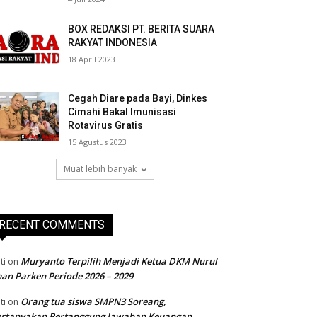
BOX REDAKSI PT. BERITA SUARA
RAKYAT INDONESIA
18 April 2023
Cegah Diare pada Bayi, Dinkes
Cimahi Bakal Imunisasi
Rotavirus Gratis
15 Agustus 2023
Muat lebih banyak
RECENT COMMENTS
Muryanto Terpilih Menjadi Ketua DKM Nurul
ti
on
an Parken Periode 2026 – 2029
Orang tua siswa SMPN3 Soreang,
ti
on
ertanyakan Pertanggung Jawaban Keuangan