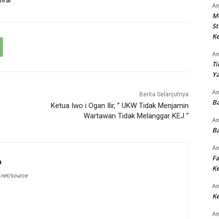
Viral
An
M
St
Ke
An
Ti
Ya
An
Berita Selanjutnya
Ba
Ketua Iwo i Ogan Ilir, ” UKW Tidak Menjamin
Wartawan Tidak Melanggar KEJ “
An
Ba
An
Fa
a
Ke
.net/source
An
Ke
An