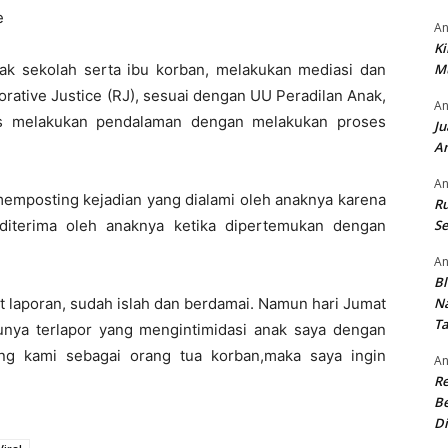
e
An
Ki
ak sekolah serta ibu korban, melakukan mediasi dan
M
rative Justice (RJ), sesuai dengan UU Peradilan Anak,
An
us melakukan pendalaman dengan melakukan proses
Ju
An
An
memposting kejadian yang dialami oleh anaknya karena
Ru
iterima oleh anaknya ketika dipertemukan dengan
Se
An
Bl
 laporan, sudah islah dan berdamai. Namun hari Jumat
N
T
unya terlapor yang mengintimidasi anak saya dengan
g kami sebagai orang tua korban,maka saya ingin
An
R
Be
Di