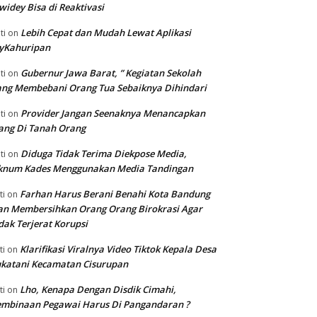
widey Bisa di Reaktivasi
Lebih Cepat dan Mudah Lewat Aplikasi
ti
on
yKahuripan
Gubernur Jawa Barat, ” Kegiatan Sekolah
ti
on
ng Membebani Orang Tua Sebaiknya Dihindari
Provider Jangan Seenaknya Menancapkan
ti
on
ang Di Tanah Orang
Diduga Tidak Terima Diekpose Media,
ti
on
knum Kades Menggunakan Media Tandingan
Farhan Harus Berani Benahi Kota Bandung
ti
on
n Membersihkan Orang Orang Birokrasi Agar
dak Terjerat Korupsi
Klarifikasi Viralnya Video Tiktok Kepala Desa
ti
on
katani Kecamatan Cisurupan
Lho, Kenapa Dengan Disdik Cimahi,
ti
on
embinaan Pegawai Harus Di Pangandaran ?