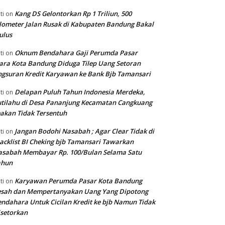
Kang DS Gelontorkan Rp 1 Triliun, 500
ti
on
lometer Jalan Rusak di Kabupaten Bandung Bakal
ulus
Oknum Bendahara Gaji Perumda Pasar
ti
on
ara Kota Bandung Diduga Tilep Uang Setoran
gsuran Kredit Karyawan ke Bank Bjb Tamansari
Delapan Puluh Tahun Indonesia Merdeka,
ti
on
tilahu di Desa Pananjung Kecamatan Cangkuang
akan Tidak Tersentuh
Jangan Bodohi Nasabah ; Agar Clear Tidak di
ti
on
acklist BI Cheking bjb Tamansari Tawarkan
asabah Membayar Rp. 100/Bulan Selama Satu
ahun
Karyawan Perumda Pasar Kota Bandung
ti
on
esah dan Mempertanyakan Uang Yang Dipotong
ndahara Untuk Cicilan Kredit ke bjb Namun Tidak
setorkan