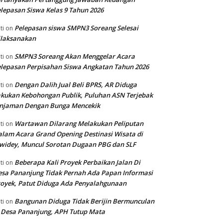
lepasan Siswa Kelas 9 Tahun 2026
Pelepasan siswa SMPN3 Soreang Selesai
ti
on
ilaksanakan
SMPN3 Soreang Akan Menggelar Acara
ti
on
lepasan Perpisahan Siswa Angkatan Tahun 2026
Dengan Dalih Jual Beli BPRS, AR Diduga
ti
on
kukan Kebohongan Publik, Puluhan ASN Terjebak
injaman Dengan Bunga Mencekik
Wartawan Dilarang Melakukan Peliputan
ti
on
lam Acara Grand Opening Destinasi Wisata di
widey, Muncul Sorotan Dugaan PBG dan SLF
Beberapa Kali Proyek Perbaikan Jalan Di
ti
on
sa Pananjung Tidak Pernah Ada Papan Informasi
oyek, Patut Diduga Ada Penyalahgunaan
Bangunan Diduga Tidak Berijin Bermunculan
ti
on
 Desa Pananjung, APH Tutup Mata