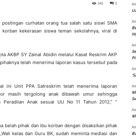
343
0
An
Ua
An
 postingan curhatan orang tua salah satu siswi SMA
Be
 korban kekerasan siswa teman sekolahnya, viral di
Hi
An
Se
Kota AKBP SY Zainal Abidin melalui Kasat Reskrim AKP
P
haknya telah menerima laporan kasus tersebut pada
An
‘S
al ini Unit PPA Satreskrim telah menerima laporan
An
M
apor masih tergolong anak dibawah umur sehingga
S
 Peradilan Anak sesuai UU No 11 Tahun 2012,” ”
An
M
ua belah pihak dan ibu korban dengan disaksikan pihak
An
ah,Wali kelas dan Guru BK, sudah meminta mediasi dan
Ba