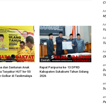
Ci
An
M
An
Ya
An
Ti
An
O
Daerah
an
a dan Santunan Anak
Rapat Paripurna ke-13 DPRD
Da
a Tasyakur HUT ke-50
Kabupaten Sukabumi Tahun Sidang
Ti
Golkar di Tasikmalaya
2026
an
Su
an
P