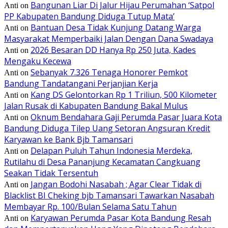
Bangunan Liar Di Jalur Hijau Perumahan ‘Satpol
Anti
on
PP Kabupaten Bandung Diduga Tutup Mata’
Bantuan Desa Tidak Kunjung Datang Warga
Anti
on
Masyarakat Memperbaiki Jalan Dengan Dana Swadaya
2026 Besaran DD Hanya Rp 250 Juta, Kades
Anti
on
Mengaku Kecewa
Sebanyak 7.326 Tenaga Honorer Pemkot
Anti
on
Bandung Tandatangani Perjanjian Kerja
Kang DS Gelontorkan Rp 1 Triliun, 500 Kilometer
Anti
on
Jalan Rusak di Kabupaten Bandung Bakal Mulus
Oknum Bendahara Gaji Perumda Pasar Juara Kota
Anti
on
Bandung Diduga Tilep Uang Setoran Angsuran Kredit
Karyawan ke Bank Bjb Tamansari
Delapan Puluh Tahun Indonesia Merdeka,
Anti
on
Rutilahu di Desa Pananjung Kecamatan Cangkuang
Seakan Tidak Tersentuh
Jangan Bodohi Nasabah ; Agar Clear Tidak di
Anti
on
Blacklist BI Cheking bjb Tamansari Tawarkan Nasabah
Membayar Rp. 100/Bulan Selama Satu Tahun
Karyawan Perumda Pasar Kota Bandung Resah
Anti
on