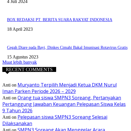
4 Juli 2024
BOX REDAKSI PT. BERITA SUARA RAKYAT INDONESIA
18 April 2023
Cegah Diare pada Bayi, Dinkes Cimahi Bakal Imunisasi Rotavirus Gratis
15 Agustus 2023
Muat lebih banyak
RECENT COMMENTS
Muryanto Terpilih Menjadi Ketua DKM Nurul
Anti
on
Iman Parken Periode 2026 – 2029
Orang tua siswa SMPN3 Soreang, Pertanyakan
Anti
on
Pertanggung Jawaban Keuangan Pelepasan Siswa Kelas
9 Tahun 2026
Pelepasan siswa SMPN3 Soreang Selesai
Anti
on
Dilaksanakan
SMPN3 Soreang Akan Menggelar Acara
Anti
on