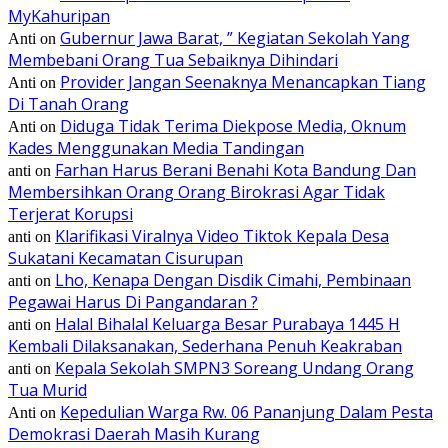
MyKahuripan
Gubernur Jawa Barat, ” Kegiatan Sekolah Yang
Anti
on
Membebani Orang Tua Sebaiknya Dihindari
Provider Jangan Seenaknya Menancapkan Tiang
Anti
on
Di Tanah Orang
Diduga Tidak Terima Diekpose Media, Oknum
Anti
on
Kades Menggunakan Media Tandingan
Farhan Harus Berani Benahi Kota Bandung Dan
anti
on
Membersihkan Orang Orang Birokrasi Agar Tidak
Terjerat Korupsi
Klarifikasi Viralnya Video Tiktok Kepala Desa
anti
on
Sukatani Kecamatan Cisurupan
Lho, Kenapa Dengan Disdik Cimahi, Pembinaan
anti
on
Pegawai Harus Di Pangandaran ?
Halal Bihalal Keluarga Besar Purabaya 1445 H
anti
on
Kembali Dilaksanakan, Sederhana Penuh Keakraban
Kepala Sekolah SMPN3 Soreang Undang Orang
anti
on
Tua Murid
Kepedulian Warga Rw. 06 Pananjung Dalam Pesta
Anti
on
Demokrasi Daerah Masih Kurang