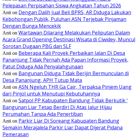
Pelepasan Perpisahan Siswa Angkatan Tahun 2026
Dengan Dalih Jual Beli BPRS, AR Diduga Lakukan
Anti
on
Kebohongan Publik, Puluhan ASN Terjebak Pinjaman
Dengan Bunga Mencekik
Wartawan Dilarang Melakukan Peliputan Dalam
Anti
on
Acara Grand Opening Destinasi Wisata di Ciwidey, Muncul
Sorotan Dugaan PBG dan SLF
Beberapa Kali Proyek Perbaikan Jalan Di Desa
Anti
on
Pananjung Tidak Pernah Ada Papan Informasi Proyek,
Patut Diduga Ada Penyalahgunaan
Bangunan Diduga Tidak Berijin Bermunculan di
Anti
on
Desa Pananjung, APH Tutup Mata
ASN Ngeluh THR Ga Cair, Terpaksa Pinjem Uang
Anti
on
dari Pinjol untuk Menutupi Kebutuhannya
Satpol PP Kabupaten Bandung Tidak Berkutik ‘
Anti
on
Bangunan Liar Tetap Berdiri Di Atas Jalur Hijau
Perumahan Tanpa Ada Penertiban
Parkir Liar Di Soreang Kabupaten Bandung
Anti
on
Semakin Merajalela Parkir Liar Dapat Dijerat Pidana
Pemerasan