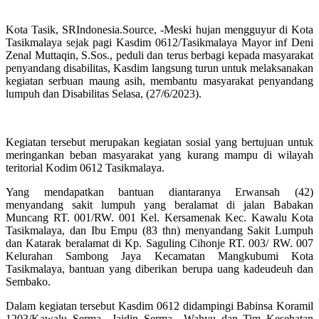
Kota Tasik, SRIndonesia.Source, -Meski hujan mengguyur di Kota
Tasikmalaya sejak pagi Kasdim 0612/Tasikmalaya Mayor inf Deni
Zenal Muttaqin, S.Sos., peduli dan terus berbagi kepada masyarakat
penyandang disabilitas, Kasdim langsung turun untuk melaksanakan
kegiatan serbuan maung asih, membantu masyarakat penyandang
lumpuh dan Disabilitas Selasa, (27/6/2023).
Kegiatan tersebut merupakan kegiatan sosial yang bertujuan untuk
meringankan beban masyarakat yang kurang mampu di wilayah
teritorial Kodim 0612 Tasikmalaya.
Yang mendapatkan bantuan diantaranya Erwansah (42)
menyandang sakit lumpuh yang beralamat di jalan Babakan
Muncang RT. 001/RW. 001 Kel. Kersamenak Kec. Kawalu Kota
Tasikmalaya, dan Ibu Empu (83 thn) menyandang Sakit Lumpuh
dan Katarak beralamat di Kp. Saguling Cihonje RT. 003/ RW. 007
Kelurahan Sambong Jaya Kecamatan Mangkubumi Kota
Tasikmalaya, bantuan yang diberikan berupa uang kadeudeuh dan
Sembako.
Dalam kegiatan tersebut Kasdim 0612 didampingi Babinsa Koramil
1203/Kawalu Serma., Jaidin Serma., Wahyu dan Tim Kesehatan