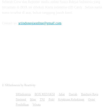
Seluruh Crew dan Reporter media online Suara Rakyat Indonesia yang
tercantum di BOX ini dibekali Kartu indentitas (ID Card) . Selain nama
nama tersebut di atas, bukan tanggung jawab kami.
Contact us:
sriindonesiaonline@gmail.com
FOLLOW US
© SRIndonesia by Reartivity
SRIndonesia
BOX REDAKSI
Jabar
Daerah
Bandung Raya
Nasional
Iklan
TNI
Polri
Kejaksaan Kehakiman
Opini
Pendidikan
Wisata