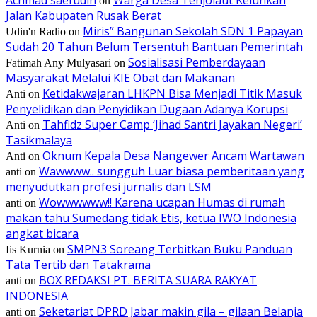
on
Jalan Kabupaten Rusak Berat
Miris” Bangunan Sekolah SDN 1 Papayan
Udin'n Radio
on
Sudah 20 Tahun Belum Tersentuh Bantuan Pemerintah
Sosialisasi Pemberdayaan
Fatimah Any Mulyasari
on
Masyarakat Melalui KIE Obat dan Makanan
Ketidakwajaran LHKPN Bisa Menjadi Titik Masuk
Anti
on
Penyelidikan dan Penyidikan Dugaan Adanya Korupsi
Tahfidz Super Camp ‘Jihad Santri Jayakan Negeri’
Anti
on
Tasikmalaya
Oknum Kepala Desa Nangewer Ancam Wartawan
Anti
on
Wawwww.. sungguh Luar biasa pemberitaan yang
anti
on
menyudutkan profesi jurnalis dan LSM
Wowwwwww!! Karena ucapan Humas di rumah
anti
on
makan tahu Sumedang tidak Etis, ketua IWO Indonesia
angkat bicara
SMPN3 Soreang Terbitkan Buku Panduan
Iis Kurnia
on
Tata Tertib dan Tatakrama
BOX REDAKSI PT. BERITA SUARA RAKYAT
anti
on
INDONESIA
Seketariat DPRD Jabar makin gila – gilaan Belanja
anti
on