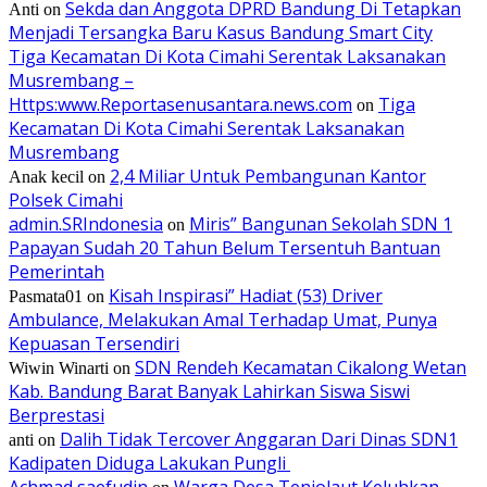
Sekda dan Anggota DPRD Bandung Di Tetapkan
Anti
on
Menjadi Tersangka Baru Kasus Bandung Smart City
Tiga Kecamatan Di Kota Cimahi Serentak Laksanakan
Musrembang –
Https:www.Reportasenusantara.news.com
Tiga
on
Kecamatan Di Kota Cimahi Serentak Laksanakan
Musrembang
2,4 Miliar Untuk Pembangunan Kantor
Anak kecil
on
Polsek Cimahi
admin.SRIndonesia
Miris” Bangunan Sekolah SDN 1
on
Papayan Sudah 20 Tahun Belum Tersentuh Bantuan
Pemerintah
Kisah Inspirasi” Hadiat (53) Driver
Pasmata01
on
Ambulance, Melakukan Amal Terhadap Umat, Punya
Kepuasan Tersendiri
SDN Rendeh Kecamatan Cikalong Wetan
Wiwin Winarti
on
Kab. Bandung Barat Banyak Lahirkan Siswa Siswi
Berprestasi
Dalih Tidak Tercover Anggaran Dari Dinas SDN1
anti
on
Kadipaten Diduga Lakukan Pungli
Achmad saefudin
Warga Desa Tenjolaut Keluhkan