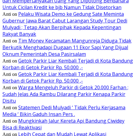
dan Mempertanyakan Uang Yang Dipotong Bendahara
Untuk Cicilan Kredit ke bjb Namun Tidak Disetorkan
Pelaku Wisata Demo ke Gedung Sate Meminta
Anti
on
Gubernur Jawa Barat Cabut Larangan Study Tour Dedi
Mulyadi ; Tetap Akan Berpihak Kepada Kepentingan
Rakyat Banyak
Tim Monev Kecamatan Mangunreja Diduga Tidak
Anti
on
Berkutik Menghadapi Dugaan 11 Ekor Sapi Yang Dijual
Oknum Pemerintah Desa Pasirsalam
Getok Parkir Liar Kembali Terjadi di Kota Bandung
Anti
on
Korban di Getok Parkir Rp. 50.000 ,-
Getok Parkir Liar Kembali Terjadi di Kota Bandung
Anti
on
Korban di Getok Parkir Rp. 50.000 ,-
Warga Mengeluh Parkir di Getok 20.000 Farhan ;
Anti
on
Sudah Jelas Ada Rambu Dilarang Parkir Kenapa Parkir
Disitu
Statemen Dedi Mulyadi ‘ Tidak Perlu Kerjasama
Anti
on
Media ‘ Bikin Gaduh Insan Pers .
Mungkinkah Jalur Kereta Api Bandung Ciwidey
Anti
on
Bisa di Reaktivasi
Lebih Cepat dan Mudah Lewat Aplikasi
Anti
on