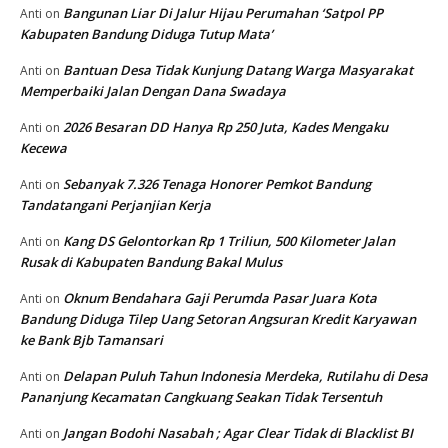
Bangunan Liar Di Jalur Hijau Perumahan ‘Satpol PP
Anti
on
Kabupaten Bandung Diduga Tutup Mata’
Bantuan Desa Tidak Kunjung Datang Warga Masyarakat
Anti
on
Memperbaiki Jalan Dengan Dana Swadaya
2026 Besaran DD Hanya Rp 250 Juta, Kades Mengaku
Anti
on
Kecewa
Sebanyak 7.326 Tenaga Honorer Pemkot Bandung
Anti
on
Tandatangani Perjanjian Kerja
Kang DS Gelontorkan Rp 1 Triliun, 500 Kilometer Jalan
Anti
on
Rusak di Kabupaten Bandung Bakal Mulus
Oknum Bendahara Gaji Perumda Pasar Juara Kota
Anti
on
Bandung Diduga Tilep Uang Setoran Angsuran Kredit Karyawan
ke Bank Bjb Tamansari
Delapan Puluh Tahun Indonesia Merdeka, Rutilahu di Desa
Anti
on
Pananjung Kecamatan Cangkuang Seakan Tidak Tersentuh
Jangan Bodohi Nasabah ; Agar Clear Tidak di Blacklist BI
Anti
on