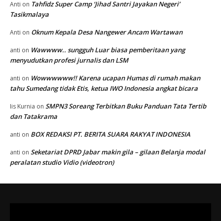
Tahfidz Super Camp ‘Jihad Santri Jayakan Negeri’
Anti
on
Tasikmalaya
Oknum Kepala Desa Nangewer Ancam Wartawan
Anti
on
Wawwww.. sungguh Luar biasa pemberitaan yang
anti
on
menyudutkan profesi jurnalis dan LSM
Wowwwwww!! Karena ucapan Humas di rumah makan
anti
on
tahu Sumedang tidak Etis, ketua IWO Indonesia angkat bicara
SMPN3 Soreang Terbitkan Buku Panduan Tata Tertib
Iis Kurnia
on
dan Tatakrama
BOX REDAKSI PT. BERITA SUARA RAKYAT INDONESIA
anti
on
Seketariat DPRD Jabar makin gila – gilaan Belanja modal
anti
on
peralatan studio Vidio (videotron)