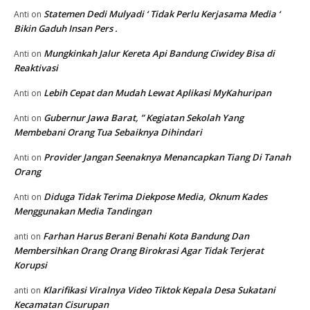
Statemen Dedi Mulyadi ‘ Tidak Perlu Kerjasama Media ‘
Anti
on
Bikin Gaduh Insan Pers .
Mungkinkah Jalur Kereta Api Bandung Ciwidey Bisa di
Anti
on
Reaktivasi
Lebih Cepat dan Mudah Lewat Aplikasi MyKahuripan
Anti
on
Gubernur Jawa Barat, ” Kegiatan Sekolah Yang
Anti
on
Membebani Orang Tua Sebaiknya Dihindari
Provider Jangan Seenaknya Menancapkan Tiang Di Tanah
Anti
on
Orang
Diduga Tidak Terima Diekpose Media, Oknum Kades
Anti
on
Menggunakan Media Tandingan
Farhan Harus Berani Benahi Kota Bandung Dan
anti
on
Membersihkan Orang Orang Birokrasi Agar Tidak Terjerat
Korupsi
Klarifikasi Viralnya Video Tiktok Kepala Desa Sukatani
anti
on
Kecamatan Cisurupan