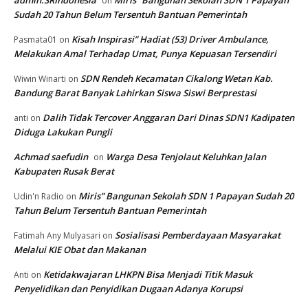
admin.SRIndonesia
Miris” Bangunan Sekolah SDN 1 Papayan
on
Sudah 20 Tahun Belum Tersentuh Bantuan Pemerintah
Kisah Inspirasi” Hadiat (53) Driver Ambulance,
Pasmata01
on
Melakukan Amal Terhadap Umat, Punya Kepuasan Tersendiri
SDN Rendeh Kecamatan Cikalong Wetan Kab.
Wiwin Winarti
on
Bandung Barat Banyak Lahirkan Siswa Siswi Berprestasi
Dalih Tidak Tercover Anggaran Dari Dinas SDN1 Kadipaten
anti
on
Diduga Lakukan Pungli
Achmad saefudin
Warga Desa Tenjolaut Keluhkan Jalan
on
Kabupaten Rusak Berat
Miris” Bangunan Sekolah SDN 1 Papayan Sudah 20
Udin'n Radio
on
Tahun Belum Tersentuh Bantuan Pemerintah
Sosialisasi Pemberdayaan Masyarakat
Fatimah Any Mulyasari
on
Melalui KIE Obat dan Makanan
Ketidakwajaran LHKPN Bisa Menjadi Titik Masuk
Anti
on
Penyelidikan dan Penyidikan Dugaan Adanya Korupsi