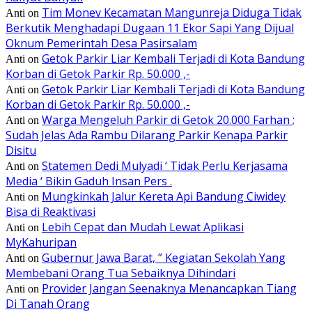
Tim Monev Kecamatan Mangunreja Diduga Tidak
Anti
on
Berkutik Menghadapi Dugaan 11 Ekor Sapi Yang Dijual
Oknum Pemerintah Desa Pasirsalam
Getok Parkir Liar Kembali Terjadi di Kota Bandung
Anti
on
Korban di Getok Parkir Rp. 50.000 ,-
Getok Parkir Liar Kembali Terjadi di Kota Bandung
Anti
on
Korban di Getok Parkir Rp. 50.000 ,-
Warga Mengeluh Parkir di Getok 20.000 Farhan ;
Anti
on
Sudah Jelas Ada Rambu Dilarang Parkir Kenapa Parkir
Disitu
Statemen Dedi Mulyadi ‘ Tidak Perlu Kerjasama
Anti
on
Media ‘ Bikin Gaduh Insan Pers .
Mungkinkah Jalur Kereta Api Bandung Ciwidey
Anti
on
Bisa di Reaktivasi
Lebih Cepat dan Mudah Lewat Aplikasi
Anti
on
MyKahuripan
Gubernur Jawa Barat, ” Kegiatan Sekolah Yang
Anti
on
Membebani Orang Tua Sebaiknya Dihindari
Provider Jangan Seenaknya Menancapkan Tiang
Anti
on
Di Tanah Orang