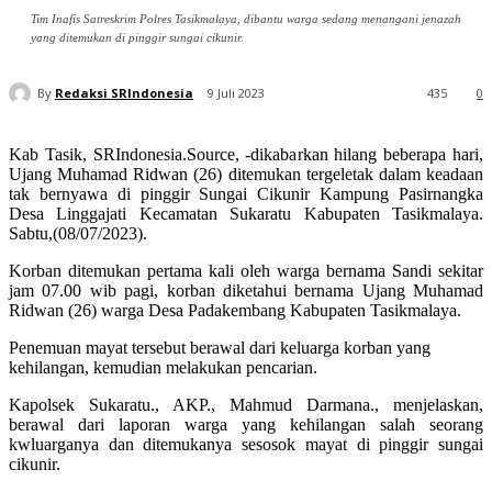
Tim Inafis Satreskrim Polres Tasikmalaya, dibantu warga sedang menangani jenazah
yang ditemukan di pinggir sungai cikunir.
By
Redaksi SRIndonesia
9 Juli 2023
435
0
Kab Tasik, SRIndonesia.Source, -dikabarkan hilang beberapa hari,
Ujang Muhamad Ridwan (26) ditemukan tergeletak dalam keadaan
tak bernyawa di pinggir Sungai Cikunir Kampung Pasirnangka
Desa Linggajati Kecamatan Sukaratu Kabupaten Tasikmalaya.
Sabtu,(08/07/2023).
Korban ditemukan pertama kali oleh warga bernama Sandi sekitar
jam 07.00 wib pagi, korban diketahui bernama Ujang Muhamad
Ridwan (26) warga Desa Padakembang Kabupaten Tasikmalaya.
Penemuan mayat tersebut berawal dari keluarga korban yang
kehilangan, kemudian melakukan pencarian.
Kapolsek Sukaratu., AKP., Mahmud Darmana., menjelaskan,
berawal dari laporan warga yang kehilangan salah seorang
kwluarganya dan ditemukanya sesosok mayat di pinggir sungai
cikunir.