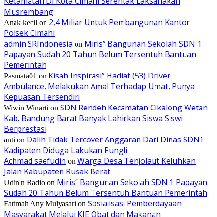
Kecamatan Di Kota Cimahi Serentak Laksanakan
Musrembang
2,4 Miliar Untuk Pembangunan Kantor
Anak kecil
on
Polsek Cimahi
admin.SRIndonesia
Miris” Bangunan Sekolah SDN 1
on
Papayan Sudah 20 Tahun Belum Tersentuh Bantuan
Pemerintah
Kisah Inspirasi” Hadiat (53) Driver
Pasmata01
on
Ambulance, Melakukan Amal Terhadap Umat, Punya
Kepuasan Tersendiri
SDN Rendeh Kecamatan Cikalong Wetan
Wiwin Winarti
on
Kab. Bandung Barat Banyak Lahirkan Siswa Siswi
Berprestasi
Dalih Tidak Tercover Anggaran Dari Dinas SDN1
anti
on
Kadipaten Diduga Lakukan Pungli
Achmad saefudin
Warga Desa Tenjolaut Keluhkan
on
Jalan Kabupaten Rusak Berat
Miris” Bangunan Sekolah SDN 1 Papayan
Udin'n Radio
on
Sudah 20 Tahun Belum Tersentuh Bantuan Pemerintah
Sosialisasi Pemberdayaan
Fatimah Any Mulyasari
on
Masyarakat Melalui KIE Obat dan Makanan