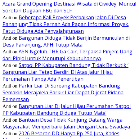
Acara Grand Opening Destinasi Wisata di Ciwidey, Muncul
Sorotan Dugaan PBG dan SLF
Beberapa Kali Proyek Perbaikan Jalan Di Desa
Anti
on
Pananjung Tidak Pernah Ada Papan Informasi Proyek,
Patut Diduga Ada Penyalahgunaan
Bangunan Diduga Tidak Berijin Bermunculan di
Anti
on
Desa Pananjung, APH Tutup Mata
ASN Ngeluh THR Ga Cair, Terpaksa Pinjem Uang
Anti
on
dari Pinjol untuk Menutupi Kebutuhannya
Satpol PP Kabupaten Bandung Tidak Berkutik ‘
Anti
on
Bangunan Liar Tetap Berdiri Di Atas Jalur Hijau
Perumahan Tanpa Ada Penertiban
Parkir Liar Di Soreang Kabupaten Bandung
Anti
on
Semakin Merajalela Parkir Liar Dapat Dijerat Pidana
Pemerasan
Bangunan Liar Di Jalur Hijau Perumahan ‘Satpol
Anti
on
PP Kabupaten Bandung Diduga Tutup Mata’
Bantuan Desa Tidak Kunjung Datang Warga
Anti
on
Masyarakat Memperbaiki Jalan Dengan Dana Swadaya
2026 Besaran DD Hanya Rp 250 Juta, Kades
Anti
on