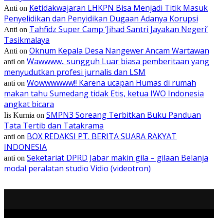
Ketidakwajaran LHKPN Bisa Menjadi Titik Masuk
Anti
on
Penyelidikan dan Penyidikan Dugaan Adanya Korupsi
Tahfidz Super Camp ‘Jihad Santri Jayakan Negeri’
Anti
on
Tasikmalaya
Oknum Kepala Desa Nangewer Ancam Wartawan
Anti
on
Wawwww.. sungguh Luar biasa pemberitaan yang
anti
on
menyudutkan profesi jurnalis dan LSM
Wowwwwww!! Karena ucapan Humas di rumah
anti
on
makan tahu Sumedang tidak Etis, ketua IWO Indonesia
angkat bicara
SMPN3 Soreang Terbitkan Buku Panduan
Iis Kurnia
on
Tata Tertib dan Tatakrama
BOX REDAKSI PT. BERITA SUARA RAKYAT
anti
on
INDONESIA
Seketariat DPRD Jabar makin gila – gilaan Belanja
anti
on
modal peralatan studio Vidio (videotron)