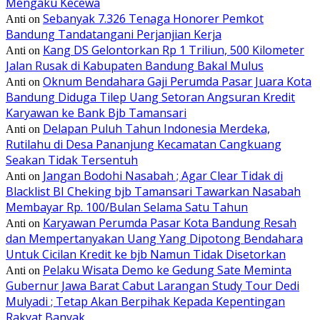
Mengaku Kecewa
Sebanyak 7.326 Tenaga Honorer Pemkot
Anti
on
Bandung Tandatangani Perjanjian Kerja
Kang DS Gelontorkan Rp 1 Triliun, 500 Kilometer
Anti
on
Jalan Rusak di Kabupaten Bandung Bakal Mulus
Oknum Bendahara Gaji Perumda Pasar Juara Kota
Anti
on
Bandung Diduga Tilep Uang Setoran Angsuran Kredit
Karyawan ke Bank Bjb Tamansari
Delapan Puluh Tahun Indonesia Merdeka,
Anti
on
Rutilahu di Desa Pananjung Kecamatan Cangkuang
Seakan Tidak Tersentuh
Jangan Bodohi Nasabah ; Agar Clear Tidak di
Anti
on
Blacklist BI Cheking bjb Tamansari Tawarkan Nasabah
Membayar Rp. 100/Bulan Selama Satu Tahun
Karyawan Perumda Pasar Kota Bandung Resah
Anti
on
dan Mempertanyakan Uang Yang Dipotong Bendahara
Untuk Cicilan Kredit ke bjb Namun Tidak Disetorkan
Pelaku Wisata Demo ke Gedung Sate Meminta
Anti
on
Gubernur Jawa Barat Cabut Larangan Study Tour Dedi
Mulyadi ; Tetap Akan Berpihak Kepada Kepentingan
Rakyat Banyak