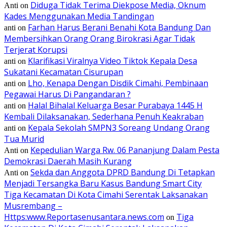
Diduga Tidak Terima Diekpose Media, Oknum
Anti
on
Kades Menggunakan Media Tandingan
Farhan Harus Berani Benahi Kota Bandung Dan
anti
on
Membersihkan Orang Orang Birokrasi Agar Tidak
Terjerat Korupsi
Klarifikasi Viralnya Video Tiktok Kepala Desa
anti
on
Sukatani Kecamatan Cisurupan
Lho, Kenapa Dengan Disdik Cimahi, Pembinaan
anti
on
Pegawai Harus Di Pangandaran ?
Halal Bihalal Keluarga Besar Purabaya 1445 H
anti
on
Kembali Dilaksanakan, Sederhana Penuh Keakraban
Kepala Sekolah SMPN3 Soreang Undang Orang
anti
on
Tua Murid
Kepedulian Warga Rw. 06 Pananjung Dalam Pesta
Anti
on
Demokrasi Daerah Masih Kurang
Sekda dan Anggota DPRD Bandung Di Tetapkan
Anti
on
Menjadi Tersangka Baru Kasus Bandung Smart City
Tiga Kecamatan Di Kota Cimahi Serentak Laksanakan
Musrembang –
Https:www.Reportasenusantara.news.com
Tiga
on