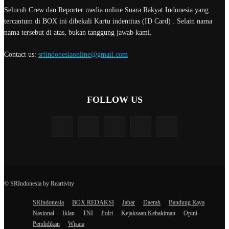
Seluruh Crew dan Reporter media online Suara Rakyat Indonesia yang
tercantum di BOX ini dibekali Kartu indentitas (ID Card) . Selain nama
nama tersebut di atas, bukan tanggung jawab kami.
Contact us:
sriindonesiaonline@gmail.com
FOLLOW US
© SRIndonesia by Reartivity
SRIndonesia
BOX REDAKSI
Jabar
Daerah
Bandung Raya
Nasional
Iklan
TNI
Polri
Kejaksaan Kehakiman
Opini
Pendidikan
Wisata