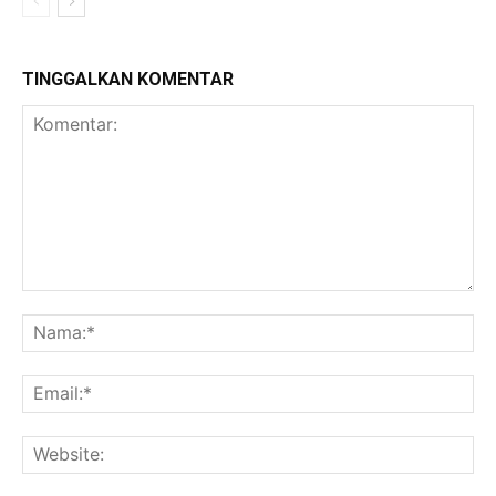
TINGGALKAN KOMENTAR
Komentar:
Na
Ema
Web