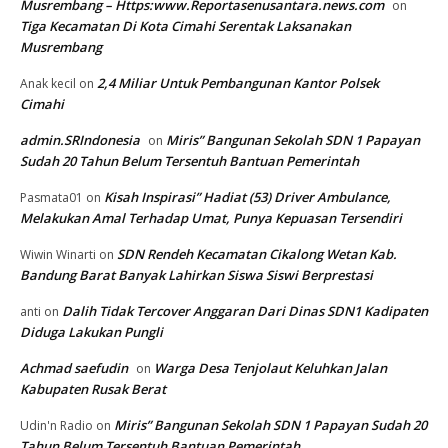
Musrembang – Https:www.Reportasenusantara.news.com
on
Tiga Kecamatan Di Kota Cimahi Serentak Laksanakan
Musrembang
2,4 Miliar Untuk Pembangunan Kantor Polsek
Anak kecil
on
Cimahi
admin.SRIndonesia
Miris” Bangunan Sekolah SDN 1 Papayan
on
Sudah 20 Tahun Belum Tersentuh Bantuan Pemerintah
Kisah Inspirasi” Hadiat (53) Driver Ambulance,
Pasmata01
on
Melakukan Amal Terhadap Umat, Punya Kepuasan Tersendiri
SDN Rendeh Kecamatan Cikalong Wetan Kab.
Wiwin Winarti
on
Bandung Barat Banyak Lahirkan Siswa Siswi Berprestasi
Dalih Tidak Tercover Anggaran Dari Dinas SDN1 Kadipaten
anti
on
Diduga Lakukan Pungli
Achmad saefudin
Warga Desa Tenjolaut Keluhkan Jalan
on
Kabupaten Rusak Berat
Miris” Bangunan Sekolah SDN 1 Papayan Sudah 20
Udin'n Radio
on
Tahun Belum Tersentuh Bantuan Pemerintah