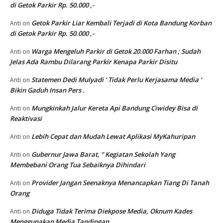
di Getok Parkir Rp. 50.000 ,-
Getok Parkir Liar Kembali Terjadi di Kota Bandung Korban
Anti
on
di Getok Parkir Rp. 50.000 ,-
Warga Mengeluh Parkir di Getok 20.000 Farhan ; Sudah
Anti
on
Jelas Ada Rambu Dilarang Parkir Kenapa Parkir Disitu
Statemen Dedi Mulyadi ‘ Tidak Perlu Kerjasama Media ‘
Anti
on
Bikin Gaduh Insan Pers .
Mungkinkah Jalur Kereta Api Bandung Ciwidey Bisa di
Anti
on
Reaktivasi
Lebih Cepat dan Mudah Lewat Aplikasi MyKahuripan
Anti
on
Gubernur Jawa Barat, ” Kegiatan Sekolah Yang
Anti
on
Membebani Orang Tua Sebaiknya Dihindari
Provider Jangan Seenaknya Menancapkan Tiang Di Tanah
Anti
on
Orang
Diduga Tidak Terima Diekpose Media, Oknum Kades
Anti
on
Menggunakan Media Tandingan