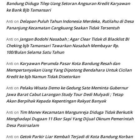
Bandung Diduga Tilep Uang Setoran Angsuran Kredit Karyawan
ke Bank Bjb Tamansari
Delapan Puluh Tahun Indonesia Merdeka, Rutilahu di Desa
Anti
on
Pananjung Kecamatan Cangkuang Seakan Tidak Tersentuh
Jangan Bodohi Nasabah ; Agar Clear Tidak di Blacklist BI
Anti
on
Cheking bjb Tamansari Tawarkan Nasabah Membayar Rp.
100/Bulan Selama Satu Tahun
Karyawan Perumda Pasar Kota Bandung Resah dan
Anti
on
Mempertanyakan Uang Yang Dipotong Bendahara Untuk Cicilan
Kredit ke bjb Namun Tidak Disetorkan
Pelaku Wisata Demo ke Gedung Sate Meminta Gubernur
Anti
on
Jawa Barat Cabut Larangan Study Tour Dedi Mulyadi ; Tetap
Akan Berpihak Kepada Kepentingan Rakyat Banyak
Tim Monev Kecamatan Mangunreja Diduga Tidak Berkutik
Anti
on
Menghadapi Dugaan 11 Ekor Sapi Yang Dijual Oknum Pemerintah
Desa Pasirsalam
Getok Parkir Liar Kembali Terjadi di Kota Bandung Korban
Anti
on