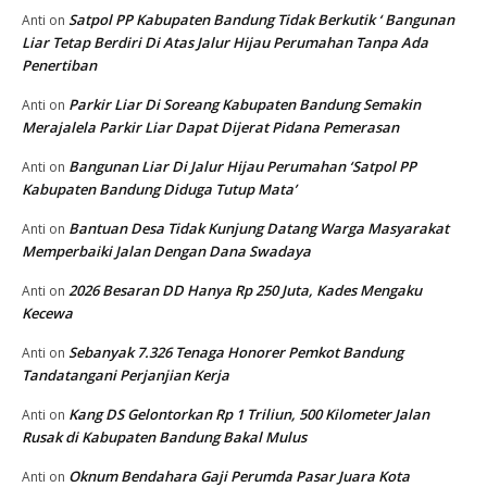
Satpol PP Kabupaten Bandung Tidak Berkutik ‘ Bangunan
Anti
on
Liar Tetap Berdiri Di Atas Jalur Hijau Perumahan Tanpa Ada
Penertiban
Parkir Liar Di Soreang Kabupaten Bandung Semakin
Anti
on
Merajalela Parkir Liar Dapat Dijerat Pidana Pemerasan
Bangunan Liar Di Jalur Hijau Perumahan ‘Satpol PP
Anti
on
Kabupaten Bandung Diduga Tutup Mata’
Bantuan Desa Tidak Kunjung Datang Warga Masyarakat
Anti
on
Memperbaiki Jalan Dengan Dana Swadaya
2026 Besaran DD Hanya Rp 250 Juta, Kades Mengaku
Anti
on
Kecewa
Sebanyak 7.326 Tenaga Honorer Pemkot Bandung
Anti
on
Tandatangani Perjanjian Kerja
Kang DS Gelontorkan Rp 1 Triliun, 500 Kilometer Jalan
Anti
on
Rusak di Kabupaten Bandung Bakal Mulus
Oknum Bendahara Gaji Perumda Pasar Juara Kota
Anti
on