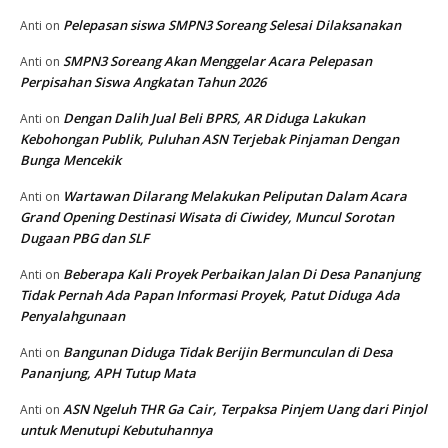
Pelepasan siswa SMPN3 Soreang Selesai Dilaksanakan
Anti
on
SMPN3 Soreang Akan Menggelar Acara Pelepasan
Anti
on
Perpisahan Siswa Angkatan Tahun 2026
Dengan Dalih Jual Beli BPRS, AR Diduga Lakukan
Anti
on
Kebohongan Publik, Puluhan ASN Terjebak Pinjaman Dengan
Bunga Mencekik
Wartawan Dilarang Melakukan Peliputan Dalam Acara
Anti
on
Grand Opening Destinasi Wisata di Ciwidey, Muncul Sorotan
Dugaan PBG dan SLF
Beberapa Kali Proyek Perbaikan Jalan Di Desa Pananjung
Anti
on
Tidak Pernah Ada Papan Informasi Proyek, Patut Diduga Ada
Penyalahgunaan
Bangunan Diduga Tidak Berijin Bermunculan di Desa
Anti
on
Pananjung, APH Tutup Mata
ASN Ngeluh THR Ga Cair, Terpaksa Pinjem Uang dari Pinjol
Anti
on
untuk Menutupi Kebutuhannya