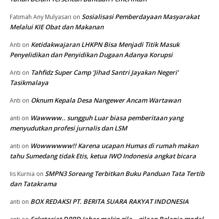
Sosialisasi Pemberdayaan Masyarakat
Fatimah Any Mulyasari
on
Melalui KIE Obat dan Makanan
Ketidakwajaran LHKPN Bisa Menjadi Titik Masuk
Anti
on
Penyelidikan dan Penyidikan Dugaan Adanya Korupsi
Tahfidz Super Camp ‘Jihad Santri Jayakan Negeri’
Anti
on
Tasikmalaya
Oknum Kepala Desa Nangewer Ancam Wartawan
Anti
on
Wawwww.. sungguh Luar biasa pemberitaan yang
anti
on
menyudutkan profesi jurnalis dan LSM
Wowwwwww!! Karena ucapan Humas di rumah makan
anti
on
tahu Sumedang tidak Etis, ketua IWO Indonesia angkat bicara
SMPN3 Soreang Terbitkan Buku Panduan Tata Tertib
Iis Kurnia
on
dan Tatakrama
BOX REDAKSI PT. BERITA SUARA RAKYAT INDONESIA
anti
on
Seketariat DPRD Jabar makin gila – gilaan Belanja modal