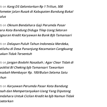
Kang DS Gelontorkan Rp 1 Triliun, 500
ti
on
lometer Jalan Rusak di Kabupaten Bandung Bakal
ulus
Oknum Bendahara Gaji Perumda Pasar
ti
on
ara Kota Bandung Diduga Tilep Uang Setoran
gsuran Kredit Karyawan ke Bank Bjb Tamansari
Delapan Puluh Tahun Indonesia Merdeka,
ti
on
tilahu di Desa Pananjung Kecamatan Cangkuang
akan Tidak Tersentuh
Jangan Bodohi Nasabah ; Agar Clear Tidak di
ti
on
acklist BI Cheking bjb Tamansari Tawarkan
asabah Membayar Rp. 100/Bulan Selama Satu
ahun
Karyawan Perumda Pasar Kota Bandung
ti
on
esah dan Mempertanyakan Uang Yang Dipotong
ndahara Untuk Cicilan Kredit ke bjb Namun Tidak
setorkan