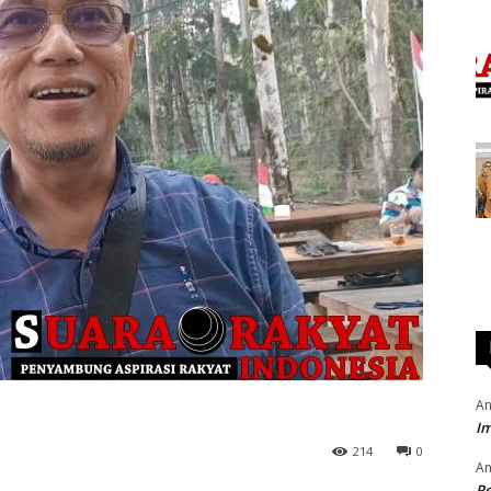
An
Im
214
0
An
P