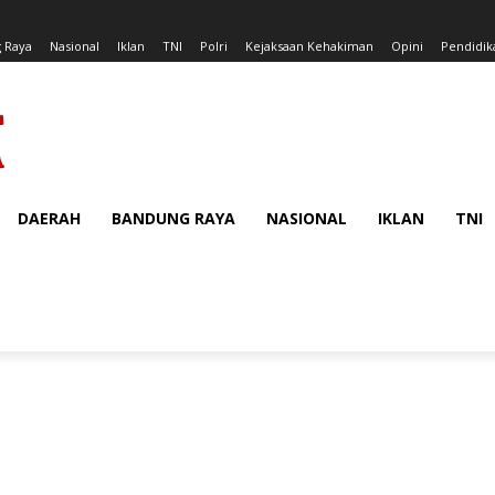
 Raya
Nasional
Iklan
TNI
Polri
Kejaksaan Kehakiman
Opini
Pendidik
DAERAH
BANDUNG RAYA
NASIONAL
IKLAN
TNI