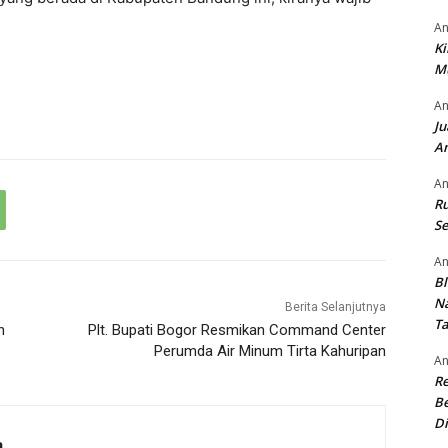
An
Ki
M
An
Ju
An
An
Ru
Se
An
Bl
N
Berita Selanjutnya
T
h
Plt. Bupati Bogor Resmikan Command Center
Perumda Air Minum Tirta Kahuripan
An
R
Be
Di
a