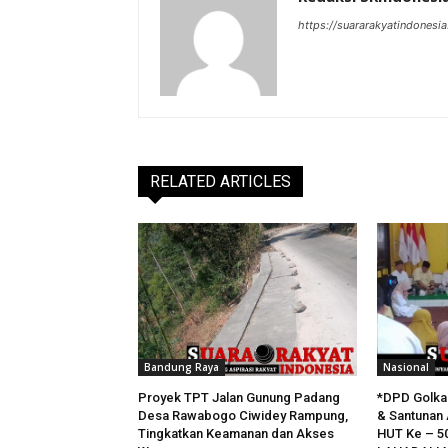
https://suararakyatindonesia
RELATED ARTICLES
Bandung Raya
Nasional
Proyek TPT Jalan Gunung Padang
*DPD Golkar
Desa Rawabogo Ciwidey Rampung,
& Santunan 
Tingkatkan Keamanan dan Akses
HUT Ke – 5