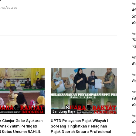
An
.net/source
M
St
Ke
An
Ti
Ya
An
Ba
An
Ba
An
Fa
Ke
Bandung Raya
An
 Cianjur Gelar Syukuran
UPTD Pelayanan Pajak Wilayah I
Ke
Anak Yatim Peringati
Soreang Tingkatkan Penagihan
0 Ketus Umumn BAHLIL
Pajak Daerah Secara Profesional
An