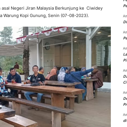
Pe
asal Negeri Jiran Malaysia Berkunjung ke Ciwidey
a Warung Kopi Gunung, Senin (07-08-2023).
An
D
An
Pe
An
La
P
An
Da
Ci
An
De
Pr
An
di