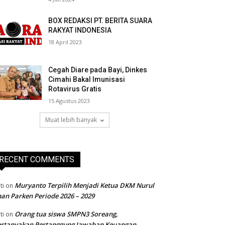
BOX REDAKSI PT. BERITA SUARA
RAKYAT INDONESIA
18 April 2023
Cegah Diare pada Bayi, Dinkes
Cimahi Bakal Imunisasi
Rotavirus Gratis
15 Agustus 2023
Muat lebih banyak
RECENT COMMENTS
Muryanto Terpilih Menjadi Ketua DKM Nurul
ti
on
an Parken Periode 2026 – 2029
Orang tua siswa SMPN3 Soreang,
ti
on
ertanyakan Pertanggung Jawaban Keuangan