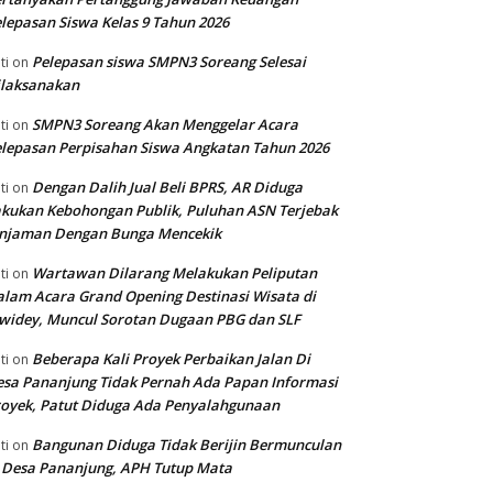
lepasan Siswa Kelas 9 Tahun 2026
Pelepasan siswa SMPN3 Soreang Selesai
ti
on
ilaksanakan
SMPN3 Soreang Akan Menggelar Acara
ti
on
lepasan Perpisahan Siswa Angkatan Tahun 2026
Dengan Dalih Jual Beli BPRS, AR Diduga
ti
on
kukan Kebohongan Publik, Puluhan ASN Terjebak
injaman Dengan Bunga Mencekik
Wartawan Dilarang Melakukan Peliputan
ti
on
lam Acara Grand Opening Destinasi Wisata di
widey, Muncul Sorotan Dugaan PBG dan SLF
Beberapa Kali Proyek Perbaikan Jalan Di
ti
on
sa Pananjung Tidak Pernah Ada Papan Informasi
oyek, Patut Diduga Ada Penyalahgunaan
Bangunan Diduga Tidak Berijin Bermunculan
ti
on
 Desa Pananjung, APH Tutup Mata