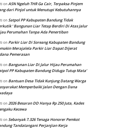
ASN Ngeluh THR Ga Cair, Terpaksa Pinjem
ti
on
ng dari Pinjol untuk Menutupi Kebutuhannya
Satpol PP Kabupaten Bandung Tidak
ti
on
rkutik ‘ Bangunan Liar Tetap Berdiri Di Atas Jalur
jau Perumahan Tanpa Ada Penertiban
Parkir Liar Di Soreang Kabupaten Bandung
ti
on
makin Merajalela Parkir Liar Dapat Dijerat
idana Pemerasan
Bangunan Liar Di Jalur Hijau Perumahan
ti
on
atpol PP Kabupaten Bandung Diduga Tutup Mata’
Bantuan Desa Tidak Kunjung Datang Warga
ti
on
asyarakat Memperbaiki Jalan Dengan Dana
wadaya
2026 Besaran DD Hanya Rp 250 Juta, Kades
ti
on
engaku Kecewa
Sebanyak 7.326 Tenaga Honorer Pemkot
ti
on
ndung Tandatangani Perjanjian Kerja