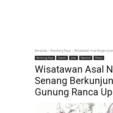
Beranda
Bandung Raya
Wisatawan Asal Negeri Jir
Bandung Raya
Daerah
Jabar
Nasional
Wisata
Wisatawan Asal Ne
Senang Berkunjun
Gunung Ranca Up