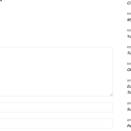
*
Ci
An
M
An
Ya
An
Ti
An
O
an
Da
Ti
an
Nama:*
Su
an
Email:*
P