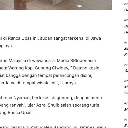
An
Ua
An
Be
Hi
di Ranca Upas ini, sudah sangat terkenal di Jawa
An
opinya.
Se
P
Jiran Malaysia di wawancarai Media SRIndonesia
An
sata Warung Kopi Gunung Ciwidey, ” Datang kesini
‘S
gat bangga dengan tempat pelancongan disini,
An
-lama di tempat wisata ini “, Ujarnya
M
S
dah nan Nyaman, berlokasi di gunung, dengan menu
An
ng renyah”, ujar Azrai Shuib salah seorang turis
M
ung Ranca Upas.
An
Ba
ang berada di Kabupaten Bandung ini, kiranya wajib