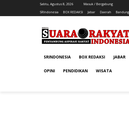
Sabtu, Agustus 8, 2026
Masuk / Bergabung
SRIndonesia
BOX REDAKSI
Jabar
Daerah
Bandung
SRINDONESIA
BOX REDAKSI
JABAR
OPINI
PENDIDIKAN
WISATA