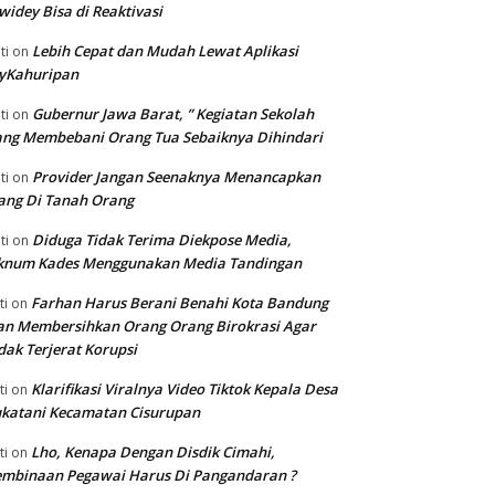
widey Bisa di Reaktivasi
Lebih Cepat dan Mudah Lewat Aplikasi
ti
on
yKahuripan
Gubernur Jawa Barat, ” Kegiatan Sekolah
ti
on
ng Membebani Orang Tua Sebaiknya Dihindari
Provider Jangan Seenaknya Menancapkan
ti
on
ang Di Tanah Orang
Diduga Tidak Terima Diekpose Media,
ti
on
knum Kades Menggunakan Media Tandingan
Farhan Harus Berani Benahi Kota Bandung
ti
on
n Membersihkan Orang Orang Birokrasi Agar
dak Terjerat Korupsi
Klarifikasi Viralnya Video Tiktok Kepala Desa
ti
on
katani Kecamatan Cisurupan
Lho, Kenapa Dengan Disdik Cimahi,
ti
on
embinaan Pegawai Harus Di Pangandaran ?