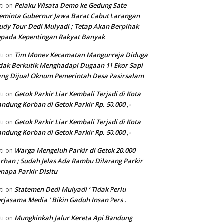
Pelaku Wisata Demo ke Gedung Sate
ti
on
eminta Gubernur Jawa Barat Cabut Larangan
udy Tour Dedi Mulyadi ; Tetap Akan Berpihak
pada Kepentingan Rakyat Banyak
Tim Monev Kecamatan Mangunreja Diduga
ti
on
dak Berkutik Menghadapi Dugaan 11 Ekor Sapi
ng Dijual Oknum Pemerintah Desa Pasirsalam
Getok Parkir Liar Kembali Terjadi di Kota
ti
on
ndung Korban di Getok Parkir Rp. 50.000 ,-
Getok Parkir Liar Kembali Terjadi di Kota
ti
on
ndung Korban di Getok Parkir Rp. 50.000 ,-
Warga Mengeluh Parkir di Getok 20.000
ti
on
rhan ; Sudah Jelas Ada Rambu Dilarang Parkir
napa Parkir Disitu
Statemen Dedi Mulyadi ‘ Tidak Perlu
ti
on
rjasama Media ‘ Bikin Gaduh Insan Pers .
Mungkinkah Jalur Kereta Api Bandung
ti
on