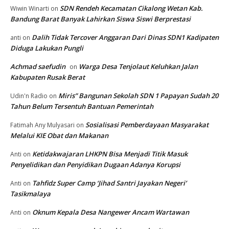
SDN Rendeh Kecamatan Cikalong Wetan Kab.
Wiwin Winarti
on
Bandung Barat Banyak Lahirkan Siswa Siswi Berprestasi
Dalih Tidak Tercover Anggaran Dari Dinas SDN1 Kadipaten
anti
on
Diduga Lakukan Pungli
Achmad saefudin
Warga Desa Tenjolaut Keluhkan Jalan
on
Kabupaten Rusak Berat
Miris” Bangunan Sekolah SDN 1 Papayan Sudah 20
Udin'n Radio
on
Tahun Belum Tersentuh Bantuan Pemerintah
Sosialisasi Pemberdayaan Masyarakat
Fatimah Any Mulyasari
on
Melalui KIE Obat dan Makanan
Ketidakwajaran LHKPN Bisa Menjadi Titik Masuk
Anti
on
Penyelidikan dan Penyidikan Dugaan Adanya Korupsi
Tahfidz Super Camp ‘Jihad Santri Jayakan Negeri’
Anti
on
Tasikmalaya
Oknum Kepala Desa Nangewer Ancam Wartawan
Anti
on