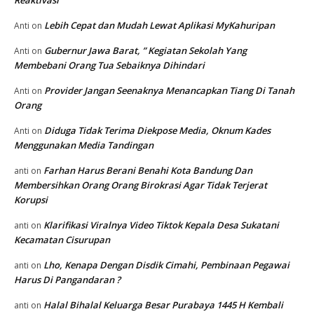
Reaktivasi
Lebih Cepat dan Mudah Lewat Aplikasi MyKahuripan
Anti
on
Gubernur Jawa Barat, ” Kegiatan Sekolah Yang
Anti
on
Membebani Orang Tua Sebaiknya Dihindari
Provider Jangan Seenaknya Menancapkan Tiang Di Tanah
Anti
on
Orang
Diduga Tidak Terima Diekpose Media, Oknum Kades
Anti
on
Menggunakan Media Tandingan
Farhan Harus Berani Benahi Kota Bandung Dan
anti
on
Membersihkan Orang Orang Birokrasi Agar Tidak Terjerat
Korupsi
Klarifikasi Viralnya Video Tiktok Kepala Desa Sukatani
anti
on
Kecamatan Cisurupan
Lho, Kenapa Dengan Disdik Cimahi, Pembinaan Pegawai
anti
on
Harus Di Pangandaran ?
Halal Bihalal Keluarga Besar Purabaya 1445 H Kembali
anti
on