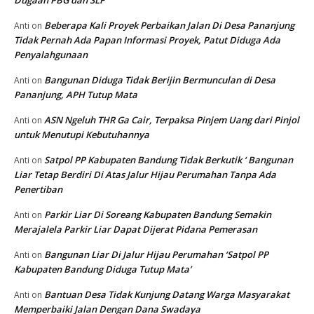
Dugaan PBG dan SLF
Beberapa Kali Proyek Perbaikan Jalan Di Desa Pananjung
Anti
on
Tidak Pernah Ada Papan Informasi Proyek, Patut Diduga Ada
Penyalahgunaan
Bangunan Diduga Tidak Berijin Bermunculan di Desa
Anti
on
Pananjung, APH Tutup Mata
ASN Ngeluh THR Ga Cair, Terpaksa Pinjem Uang dari Pinjol
Anti
on
untuk Menutupi Kebutuhannya
Satpol PP Kabupaten Bandung Tidak Berkutik ‘ Bangunan
Anti
on
Liar Tetap Berdiri Di Atas Jalur Hijau Perumahan Tanpa Ada
Penertiban
Parkir Liar Di Soreang Kabupaten Bandung Semakin
Anti
on
Merajalela Parkir Liar Dapat Dijerat Pidana Pemerasan
Bangunan Liar Di Jalur Hijau Perumahan ‘Satpol PP
Anti
on
Kabupaten Bandung Diduga Tutup Mata’
Bantuan Desa Tidak Kunjung Datang Warga Masyarakat
Anti
on
Memperbaiki Jalan Dengan Dana Swadaya