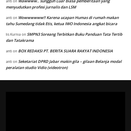
Wawwww.. sungguh Luar biasa pemberitaan yang
anti
on
menyudutkan profesi jurnalis dan LSM
Wowwwwww!! Karena ucapan Humas di rumah makan
anti
on
tahu Sumedang tidak Etis, ketua IWO Indonesia angkat bicara
SMPN3 Soreang Terbitkan Buku Panduan Tata Tertib
Iis Kurnia
on
dan Tatakrama
BOX REDAKSI PT. BERITA SUARA RAKYAT INDONESIA
anti
on
Seketariat DPRD Jabar makin gila – gilaan Belanja modal
anti
on
peralatan studio Vidio (videotron)