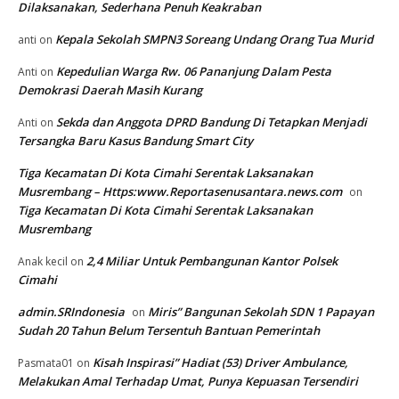
Dilaksanakan, Sederhana Penuh Keakraban
Kepala Sekolah SMPN3 Soreang Undang Orang Tua Murid
anti
on
Kepedulian Warga Rw. 06 Pananjung Dalam Pesta
Anti
on
Demokrasi Daerah Masih Kurang
Sekda dan Anggota DPRD Bandung Di Tetapkan Menjadi
Anti
on
Tersangka Baru Kasus Bandung Smart City
Tiga Kecamatan Di Kota Cimahi Serentak Laksanakan
Musrembang – Https:www.Reportasenusantara.news.com
on
Tiga Kecamatan Di Kota Cimahi Serentak Laksanakan
Musrembang
2,4 Miliar Untuk Pembangunan Kantor Polsek
Anak kecil
on
Cimahi
admin.SRIndonesia
Miris” Bangunan Sekolah SDN 1 Papayan
on
Sudah 20 Tahun Belum Tersentuh Bantuan Pemerintah
Kisah Inspirasi” Hadiat (53) Driver Ambulance,
Pasmata01
on
Melakukan Amal Terhadap Umat, Punya Kepuasan Tersendiri