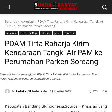
Beranda
Apresiasi
PDAM Tirta Raharja Kirim Kendaraan Tangki Air
PAM ke Perumahan Parken Soreang
Apresiasi
Bandung Raya
Daerah
Jabar
Nasional
PDAM Tirta Raharja Kirim
Kendaraan Tangki Air PAM ke
Perumahan Parken Soreang
Satu unit kendaran tangki air PDAM Tirta Raharja dikirim ke Perumahan Bumi
Parahyangan Kencana, untuk membantu warga.
By
Redaksi SRIndonesia
21 Agustus 2023
374
0
Kabupaten Bandung,SRIndonesia.Source – Krisis air yang