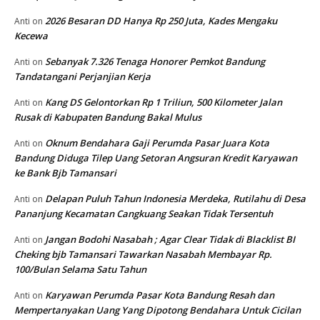
2026 Besaran DD Hanya Rp 250 Juta, Kades Mengaku
Anti
on
Kecewa
Sebanyak 7.326 Tenaga Honorer Pemkot Bandung
Anti
on
Tandatangani Perjanjian Kerja
Kang DS Gelontorkan Rp 1 Triliun, 500 Kilometer Jalan
Anti
on
Rusak di Kabupaten Bandung Bakal Mulus
Oknum Bendahara Gaji Perumda Pasar Juara Kota
Anti
on
Bandung Diduga Tilep Uang Setoran Angsuran Kredit Karyawan
ke Bank Bjb Tamansari
Delapan Puluh Tahun Indonesia Merdeka, Rutilahu di Desa
Anti
on
Pananjung Kecamatan Cangkuang Seakan Tidak Tersentuh
Jangan Bodohi Nasabah ; Agar Clear Tidak di Blacklist BI
Anti
on
Cheking bjb Tamansari Tawarkan Nasabah Membayar Rp.
100/Bulan Selama Satu Tahun
Karyawan Perumda Pasar Kota Bandung Resah dan
Anti
on
Mempertanyakan Uang Yang Dipotong Bendahara Untuk Cicilan