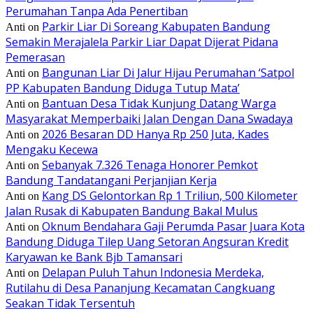
Perumahan Tanpa Ada Penertiban
Parkir Liar Di Soreang Kabupaten Bandung
Anti
on
Semakin Merajalela Parkir Liar Dapat Dijerat Pidana
Pemerasan
Bangunan Liar Di Jalur Hijau Perumahan ‘Satpol
Anti
on
PP Kabupaten Bandung Diduga Tutup Mata’
Bantuan Desa Tidak Kunjung Datang Warga
Anti
on
Masyarakat Memperbaiki Jalan Dengan Dana Swadaya
2026 Besaran DD Hanya Rp 250 Juta, Kades
Anti
on
Mengaku Kecewa
Sebanyak 7.326 Tenaga Honorer Pemkot
Anti
on
Bandung Tandatangani Perjanjian Kerja
Kang DS Gelontorkan Rp 1 Triliun, 500 Kilometer
Anti
on
Jalan Rusak di Kabupaten Bandung Bakal Mulus
Oknum Bendahara Gaji Perumda Pasar Juara Kota
Anti
on
Bandung Diduga Tilep Uang Setoran Angsuran Kredit
Karyawan ke Bank Bjb Tamansari
Delapan Puluh Tahun Indonesia Merdeka,
Anti
on
Rutilahu di Desa Pananjung Kecamatan Cangkuang
Seakan Tidak Tersentuh