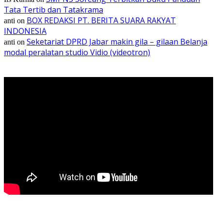
Tata Tertib dan Tatakrama
BOX REDAKSI PT. BERITA SUARA RAKYAT
anti
on
INDONESIA
Seketariat DPRD Jabar makin gila – gilaan Belanja
anti
on
modal peralatan studio Vidio (videotron)