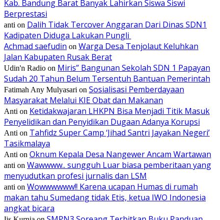
Kab. Bandung Barat Banyak Lahirkan Siswa Siswi
Berprestasi
Dalih Tidak Tercover Anggaran Dari Dinas SDN1
anti
on
Kadipaten Diduga Lakukan Pungli
Achmad saefudin
Warga Desa Tenjolaut Keluhkan
on
Jalan Kabupaten Rusak Berat
Miris” Bangunan Sekolah SDN 1 Papayan
Udin'n Radio
on
Sudah 20 Tahun Belum Tersentuh Bantuan Pemerintah
Sosialisasi Pemberdayaan
Fatimah Any Mulyasari
on
Masyarakat Melalui KIE Obat dan Makanan
Ketidakwajaran LHKPN Bisa Menjadi Titik Masuk
Anti
on
Penyelidikan dan Penyidikan Dugaan Adanya Korupsi
Tahfidz Super Camp ‘Jihad Santri Jayakan Negeri’
Anti
on
Tasikmalaya
Oknum Kepala Desa Nangewer Ancam Wartawan
Anti
on
Wawwww.. sungguh Luar biasa pemberitaan yang
anti
on
menyudutkan profesi jurnalis dan LSM
Wowwwwww!! Karena ucapan Humas di rumah
anti
on
makan tahu Sumedang tidak Etis, ketua IWO Indonesia
angkat bicara
SMPN3 Soreang Terbitkan Buku Panduan
Iis Kurnia
on