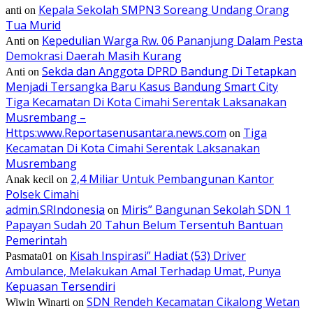
Kepala Sekolah SMPN3 Soreang Undang Orang
anti
on
Tua Murid
Kepedulian Warga Rw. 06 Pananjung Dalam Pesta
Anti
on
Demokrasi Daerah Masih Kurang
Sekda dan Anggota DPRD Bandung Di Tetapkan
Anti
on
Menjadi Tersangka Baru Kasus Bandung Smart City
Tiga Kecamatan Di Kota Cimahi Serentak Laksanakan
Musrembang –
Https:www.Reportasenusantara.news.com
Tiga
on
Kecamatan Di Kota Cimahi Serentak Laksanakan
Musrembang
2,4 Miliar Untuk Pembangunan Kantor
Anak kecil
on
Polsek Cimahi
admin.SRIndonesia
Miris” Bangunan Sekolah SDN 1
on
Papayan Sudah 20 Tahun Belum Tersentuh Bantuan
Pemerintah
Kisah Inspirasi” Hadiat (53) Driver
Pasmata01
on
Ambulance, Melakukan Amal Terhadap Umat, Punya
Kepuasan Tersendiri
SDN Rendeh Kecamatan Cikalong Wetan
Wiwin Winarti
on