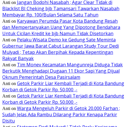
Jangan Bodohi Nasabah ; Agar Clear Tidak di
Anti
on
Blacklist BI Cheking bjb Tamansari Tawarkan Nasabah
Membayar Rp. 100/Bulan Selama Satu Tahun
Karyawan Perumda Pasar Kota Bandung Resah
Anti
on
dan Mempertanyakan Uang Yang Dipotong Bendahara
Untuk Cicilan Kredit ke bjb Namun Tidak Disetorkan
Pelaku Wisata Demo ke Gedung Sate Meminta
Anti
on
Gubernur Jawa Barat Cabut Larangan Study Tour Dedi
Mulyadi ; Tetap Akan Berpihak Kepada Kepentingan
Rakyat Banyak
Tim Monev Kecamatan Mangunreja Diduga Tidak
Anti
on
Berkutik Menghadapi Dugaan 11 Ekor Sapi Yang Dijual
Oknum Pemerintah Desa Pasirsalam
Getok Parkir Liar Kembali Terjadi di Kota Bandung
Anti
on
Korban di Getok Parkir Rp. 50.000 ,-
Getok Parkir Liar Kembali Terjadi di Kota Bandung
Anti
on
Korban di Getok Parkir Rp. 50.000 ,-
Warga Mengeluh Parkir di Getok 20.000 Farhan ;
Anti
on
Sudah Jelas Ada Rambu Dilarang Parkir Kenapa Parkir
Disitu
Statemen Dedi Mulyadi ‘ Tidak Perlu Kerjasama