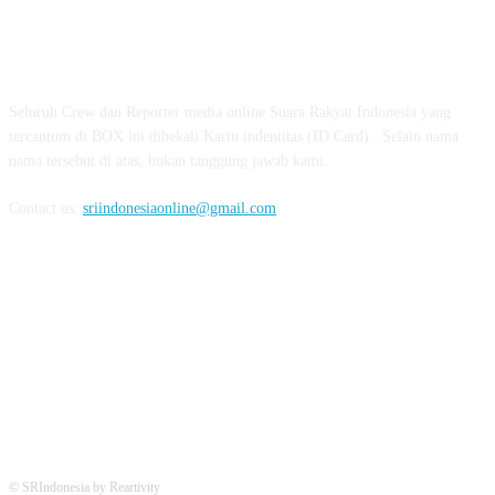
ABOUT US
Seluruh Crew dan Reporter media online Suara Rakyat Indonesia yang
tercantum di BOX ini dibekali Kartu indentitas (ID Card) . Selain nama
nama tersebut di atas, bukan tanggung jawab kami.
Contact us:
sriindonesiaonline@gmail.com
FOLLOW US
© SRIndonesia by Reartivity