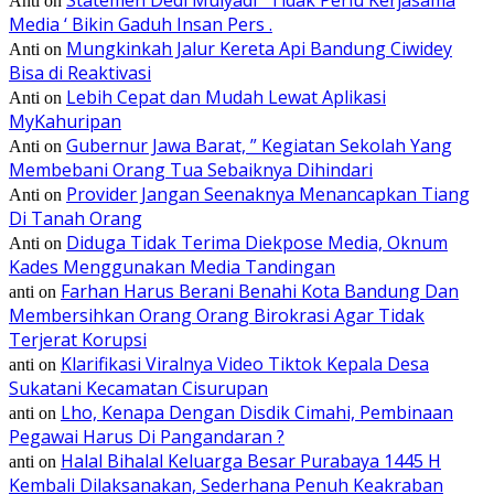
Anti
on
Media ‘ Bikin Gaduh Insan Pers .
Mungkinkah Jalur Kereta Api Bandung Ciwidey
Anti
on
Bisa di Reaktivasi
Lebih Cepat dan Mudah Lewat Aplikasi
Anti
on
MyKahuripan
Gubernur Jawa Barat, ” Kegiatan Sekolah Yang
Anti
on
Membebani Orang Tua Sebaiknya Dihindari
Provider Jangan Seenaknya Menancapkan Tiang
Anti
on
Di Tanah Orang
Diduga Tidak Terima Diekpose Media, Oknum
Anti
on
Kades Menggunakan Media Tandingan
Farhan Harus Berani Benahi Kota Bandung Dan
anti
on
Membersihkan Orang Orang Birokrasi Agar Tidak
Terjerat Korupsi
Klarifikasi Viralnya Video Tiktok Kepala Desa
anti
on
Sukatani Kecamatan Cisurupan
Lho, Kenapa Dengan Disdik Cimahi, Pembinaan
anti
on
Pegawai Harus Di Pangandaran ?
Halal Bihalal Keluarga Besar Purabaya 1445 H
anti
on
Kembali Dilaksanakan, Sederhana Penuh Keakraban