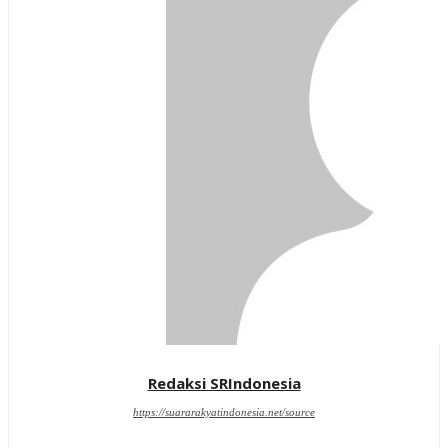
Redaksi SRIndonesia
https://suararakyatindonesia.net/source