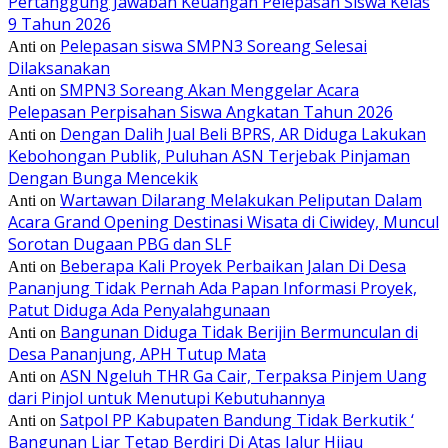
Pertanggung Jawaban Keuangan Pelepasan Siswa Kelas
9 Tahun 2026
Pelepasan siswa SMPN3 Soreang Selesai
Anti
on
Dilaksanakan
SMPN3 Soreang Akan Menggelar Acara
Anti
on
Pelepasan Perpisahan Siswa Angkatan Tahun 2026
Dengan Dalih Jual Beli BPRS, AR Diduga Lakukan
Anti
on
Kebohongan Publik, Puluhan ASN Terjebak Pinjaman
Dengan Bunga Mencekik
Wartawan Dilarang Melakukan Peliputan Dalam
Anti
on
Acara Grand Opening Destinasi Wisata di Ciwidey, Muncul
Sorotan Dugaan PBG dan SLF
Beberapa Kali Proyek Perbaikan Jalan Di Desa
Anti
on
Pananjung Tidak Pernah Ada Papan Informasi Proyek,
Patut Diduga Ada Penyalahgunaan
Bangunan Diduga Tidak Berijin Bermunculan di
Anti
on
Desa Pananjung, APH Tutup Mata
ASN Ngeluh THR Ga Cair, Terpaksa Pinjem Uang
Anti
on
dari Pinjol untuk Menutupi Kebutuhannya
Satpol PP Kabupaten Bandung Tidak Berkutik ‘
Anti
on
Bangunan Liar Tetap Berdiri Di Atas Jalur Hijau