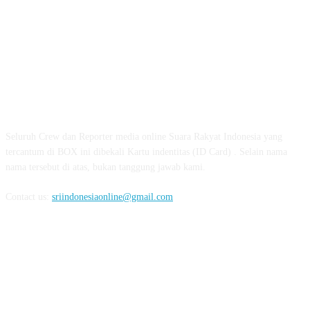
ABOUT US
Seluruh Crew dan Reporter media online Suara Rakyat Indonesia yang
tercantum di BOX ini dibekali Kartu indentitas (ID Card) . Selain nama
nama tersebut di atas, bukan tanggung jawab kami.
Contact us:
sriindonesiaonline@gmail.com
FOLLOW US