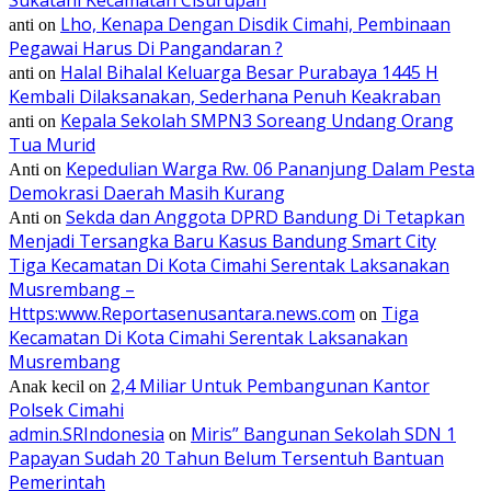
Lho, Kenapa Dengan Disdik Cimahi, Pembinaan
anti
on
Pegawai Harus Di Pangandaran ?
Halal Bihalal Keluarga Besar Purabaya 1445 H
anti
on
Kembali Dilaksanakan, Sederhana Penuh Keakraban
Kepala Sekolah SMPN3 Soreang Undang Orang
anti
on
Tua Murid
Kepedulian Warga Rw. 06 Pananjung Dalam Pesta
Anti
on
Demokrasi Daerah Masih Kurang
Sekda dan Anggota DPRD Bandung Di Tetapkan
Anti
on
Menjadi Tersangka Baru Kasus Bandung Smart City
Tiga Kecamatan Di Kota Cimahi Serentak Laksanakan
Musrembang –
Https:www.Reportasenusantara.news.com
Tiga
on
Kecamatan Di Kota Cimahi Serentak Laksanakan
Musrembang
2,4 Miliar Untuk Pembangunan Kantor
Anak kecil
on
Polsek Cimahi
admin.SRIndonesia
Miris” Bangunan Sekolah SDN 1
on
Papayan Sudah 20 Tahun Belum Tersentuh Bantuan
Pemerintah