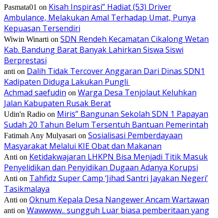
Kisah Inspirasi” Hadiat (53) Driver
Pasmata01
on
Ambulance, Melakukan Amal Terhadap Umat, Punya
Kepuasan Tersendiri
SDN Rendeh Kecamatan Cikalong Wetan
Wiwin Winarti
on
Kab. Bandung Barat Banyak Lahirkan Siswa Siswi
Berprestasi
Dalih Tidak Tercover Anggaran Dari Dinas SDN1
anti
on
Kadipaten Diduga Lakukan Pungli
Achmad saefudin
Warga Desa Tenjolaut Keluhkan
on
Jalan Kabupaten Rusak Berat
Miris” Bangunan Sekolah SDN 1 Papayan
Udin'n Radio
on
Sudah 20 Tahun Belum Tersentuh Bantuan Pemerintah
Sosialisasi Pemberdayaan
Fatimah Any Mulyasari
on
Masyarakat Melalui KIE Obat dan Makanan
Ketidakwajaran LHKPN Bisa Menjadi Titik Masuk
Anti
on
Penyelidikan dan Penyidikan Dugaan Adanya Korupsi
Tahfidz Super Camp ‘Jihad Santri Jayakan Negeri’
Anti
on
Tasikmalaya
Oknum Kepala Desa Nangewer Ancam Wartawan
Anti
on
Wawwww.. sungguh Luar biasa pemberitaan yang
anti
on