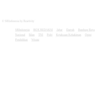
© SRIndonesia by Reartivity
SRIndonesia
BOX REDAKSI
Jabar
Daerah
Bandung Raya
Nasional
Iklan
TNI
Polri
Kejaksaan Kehakiman
Opini
Pendidikan
Wisata