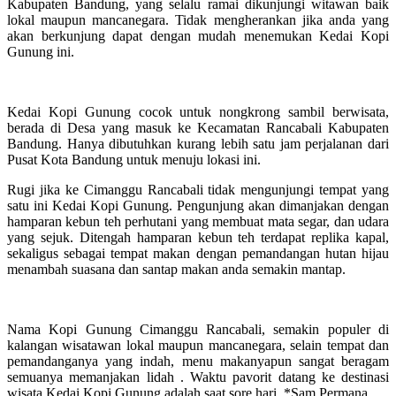
Kabupaten Bandung, yang selalu ramai dikunjungi witawan baik
lokal maupun mancanegara. Tidak mengherankan jika anda yang
akan berkunjung dapat dengan mudah menemukan Kedai Kopi
Gunung ini.
Kedai Kopi Gunung cocok untuk nongkrong sambil berwisata,
berada di Desa yang masuk ke Kecamatan Rancabali Kabupaten
Bandung. Hanya dibutuhkan kurang lebih satu jam perjalanan dari
Pusat Kota Bandung untuk menuju lokasi ini.
Rugi jika ke Cimanggu Rancabali tidak mengunjungi tempat yang
satu ini Kedai Kopi Gunung. Pengunjung akan dimanjakan dengan
hamparan kebun teh perhutani yang membuat mata segar, dan udara
yang sejuk. Ditengah hamparan kebun teh terdapat replika kapal,
sekaligus sebagai tempat makan dengan pemandangan hutan hijau
menambah suasana dan santap makan anda semakin mantap.
Nama Kopi Gunung Cimanggu Rancabali, semakin populer di
kalangan wisatawan lokal maupun mancanegara, selain tempat dan
pemandanganya yang indah, menu makanyapun sangat beragam
semuanya memanjakan lidah . Waktu pavorit datang ke destinasi
wisata Kedai Kopi Gunung adalah saat sore hari. *Sam Permana.