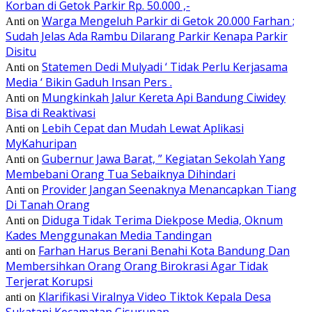
Korban di Getok Parkir Rp. 50.000 ,-
Warga Mengeluh Parkir di Getok 20.000 Farhan ;
Anti
on
Sudah Jelas Ada Rambu Dilarang Parkir Kenapa Parkir
Disitu
Statemen Dedi Mulyadi ‘ Tidak Perlu Kerjasama
Anti
on
Media ‘ Bikin Gaduh Insan Pers .
Mungkinkah Jalur Kereta Api Bandung Ciwidey
Anti
on
Bisa di Reaktivasi
Lebih Cepat dan Mudah Lewat Aplikasi
Anti
on
MyKahuripan
Gubernur Jawa Barat, ” Kegiatan Sekolah Yang
Anti
on
Membebani Orang Tua Sebaiknya Dihindari
Provider Jangan Seenaknya Menancapkan Tiang
Anti
on
Di Tanah Orang
Diduga Tidak Terima Diekpose Media, Oknum
Anti
on
Kades Menggunakan Media Tandingan
Farhan Harus Berani Benahi Kota Bandung Dan
anti
on
Membersihkan Orang Orang Birokrasi Agar Tidak
Terjerat Korupsi
Klarifikasi Viralnya Video Tiktok Kepala Desa
anti
on
Sukatani Kecamatan Cisurupan