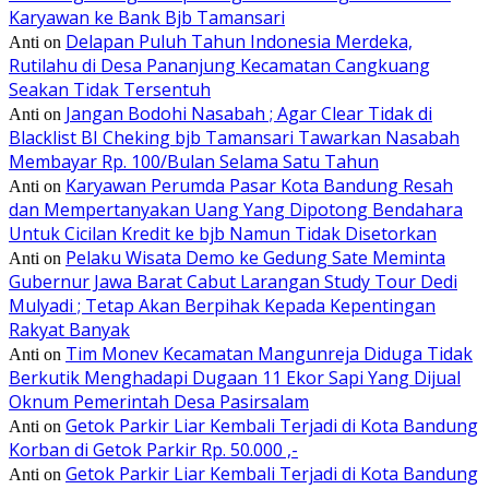
Karyawan ke Bank Bjb Tamansari
Delapan Puluh Tahun Indonesia Merdeka,
Anti
on
Rutilahu di Desa Pananjung Kecamatan Cangkuang
Seakan Tidak Tersentuh
Jangan Bodohi Nasabah ; Agar Clear Tidak di
Anti
on
Blacklist BI Cheking bjb Tamansari Tawarkan Nasabah
Membayar Rp. 100/Bulan Selama Satu Tahun
Karyawan Perumda Pasar Kota Bandung Resah
Anti
on
dan Mempertanyakan Uang Yang Dipotong Bendahara
Untuk Cicilan Kredit ke bjb Namun Tidak Disetorkan
Pelaku Wisata Demo ke Gedung Sate Meminta
Anti
on
Gubernur Jawa Barat Cabut Larangan Study Tour Dedi
Mulyadi ; Tetap Akan Berpihak Kepada Kepentingan
Rakyat Banyak
Tim Monev Kecamatan Mangunreja Diduga Tidak
Anti
on
Berkutik Menghadapi Dugaan 11 Ekor Sapi Yang Dijual
Oknum Pemerintah Desa Pasirsalam
Getok Parkir Liar Kembali Terjadi di Kota Bandung
Anti
on
Korban di Getok Parkir Rp. 50.000 ,-
Getok Parkir Liar Kembali Terjadi di Kota Bandung
Anti
on