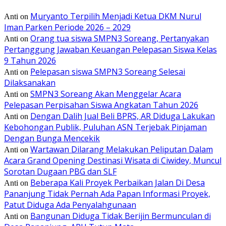
Muryanto Terpilih Menjadi Ketua DKM Nurul
Anti
on
Iman Parken Periode 2026 – 2029
Orang tua siswa SMPN3 Soreang, Pertanyakan
Anti
on
Pertanggung Jawaban Keuangan Pelepasan Siswa Kelas
9 Tahun 2026
Pelepasan siswa SMPN3 Soreang Selesai
Anti
on
Dilaksanakan
SMPN3 Soreang Akan Menggelar Acara
Anti
on
Pelepasan Perpisahan Siswa Angkatan Tahun 2026
Dengan Dalih Jual Beli BPRS, AR Diduga Lakukan
Anti
on
Kebohongan Publik, Puluhan ASN Terjebak Pinjaman
Dengan Bunga Mencekik
Wartawan Dilarang Melakukan Peliputan Dalam
Anti
on
Acara Grand Opening Destinasi Wisata di Ciwidey, Muncul
Sorotan Dugaan PBG dan SLF
Beberapa Kali Proyek Perbaikan Jalan Di Desa
Anti
on
Pananjung Tidak Pernah Ada Papan Informasi Proyek,
Patut Diduga Ada Penyalahgunaan
Bangunan Diduga Tidak Berijin Bermunculan di
Anti
on