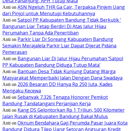
Desa Pananjung, APH Tutup Mata
ASN Ngeluh THR Ga Cair, Terpaksa Pinjem Uang
Anti
on
dari Pinjol untuk Menutupi Kebutuhannya
Satpol PP Kabupaten Bandung Tidak Berkutik ‘
Anti
on
Bangunan Liar Tetap Berdiri Di Atas Jalur Hijau
Perumahan Tanpa Ada Penertiban
Parkir Liar Di Soreang Kabupaten Bandung
Anti
on
Semakin Merajalela Parkir Liar Dapat Dijerat Pidana
Pemerasan
Bangunan Liar Di Jalur Hijau Perumahan ‘Satpol
Anti
on
PP Kabupaten Bandung Diduga Tutup Mata’
Bantuan Desa Tidak Kunjung Datang Warga
Anti
on
Masyarakat Memperbaiki Jalan Dengan Dana Swadaya
2026 Besaran DD Hanya Rp 250 Juta, Kades
Anti
on
Mengaku Kecewa
Sebanyak 7.326 Tenaga Honorer Pemkot
Anti
on
Bandung Tandatangani Perjanjian Kerja
Kang DS Gelontorkan Rp 1 Triliun, 500 Kilometer
Anti
on
Jalan Rusak di Kabupaten Bandung Bakal Mulus
Oknum Bendahara Gaji Perumda Pasar Juara Kota
Anti
on
Bandung Diduga Tilep Uang Setoran Angsuran Kredit