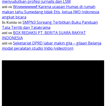
menyudutkan profesi jurnalis dan LSM
Wowwwwww!! Karena ucapan Humas di rumah
anti
on
makan tahu Sumedang tidak Etis, ketua IWO Indonesia
angkat bicara
SMPN3 Soreang Terbitkan Buku Panduan
Iis Kurnia
on
Tata Tertib dan Tatakrama
BOX REDAKSI PT. BERITA SUARA RAKYAT
anti
on
INDONESIA
Seketariat DPRD Jabar makin gila – gilaan Belanja
anti
on
modal peralatan studio Vidio (videotron)