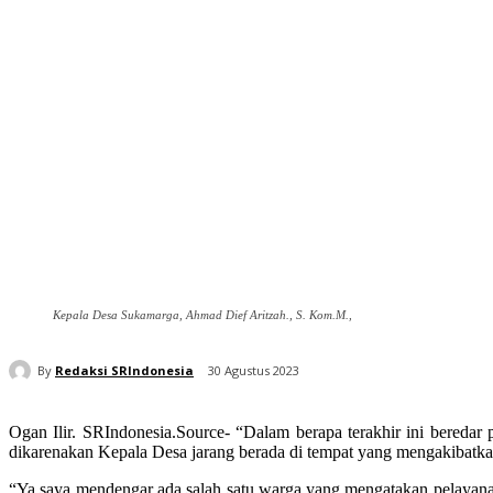
Kepala Desa Sukamarga, Ahmad Dief Aritzah., S. Kom.M.,
By
Redaksi SRIndonesia
30 Agustus 2023
Ogan Ilir. SRIndonesia.Source- “Dalam berapa terakhir ini bered
dikarenakan Kepala Desa jarang berada di tempat yang mengakibatk
“Ya saya mendengar ada salah satu warga yang mengatakan pelayanan