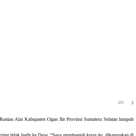
235
0
Rantau Alai Kabupaten Ogan Ilir Provinsi Sumatera Selatan lumpuh
ing tidak hadir ke Desa. “Saya membantah keras itu, dikarenakan di