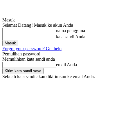
Masuk
Selamat Datang! Masuk ke akun Anda
nama pengguna
kata sandi Anda
Forgot your password? Get help
Pemulihan password
Memulihkan kata sandi anda
email Anda
Sebuah kata sandi akan dikirimkan ke email Anda.
Jumat, Agustus 7, 2026
Masuk / Bergabung
SRIndonesia
BOX RED