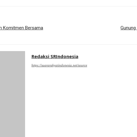
en Komitmen Bersama
Gunung 
Redaksi SRIndonesia
https://suararakyatindonesia.net/source