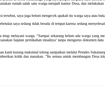
akan rumah salah satu warga menjadi kantor Desa, dan melakukan ak
 tersebut, saya juga belum mengecek apakah itu warga saya atau buka
etulan saya sedang tidak berada di tempat karena sedang menyelesaik
rja tetap melayani warga. “Sampai sekarang belum ada warga yang men
sanakan hajatan pernikahan misalnya’ tanpa mengurus dokumen data d
n kami kurang maksimal tolong sampaikan melalui Pemdes Sukamarga.
mbeeikan kritik dan masukan. “Itu semua untuk membangun Desa kita 