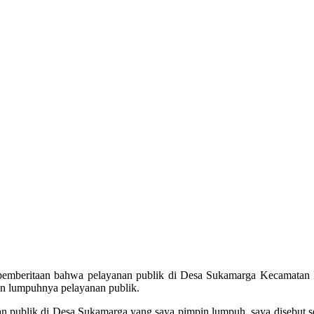
ar pemberitaan bahwa pelayanan publik di Desa Sukamarga Kecamatan 
an lumpuhnya pelayanan publik.
 publik di Desa Sukamarga yang saya pimpin lumpuh, saya disebut ser