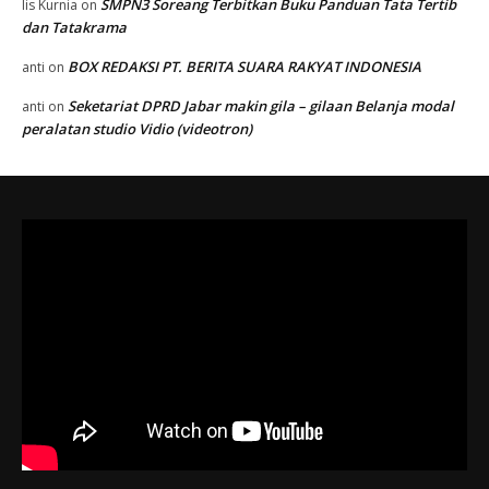
SMPN3 Soreang Terbitkan Buku Panduan Tata Tertib
Iis Kurnia
on
dan Tatakrama
BOX REDAKSI PT. BERITA SUARA RAKYAT INDONESIA
anti
on
Seketariat DPRD Jabar makin gila – gilaan Belanja modal
anti
on
peralatan studio Vidio (videotron)