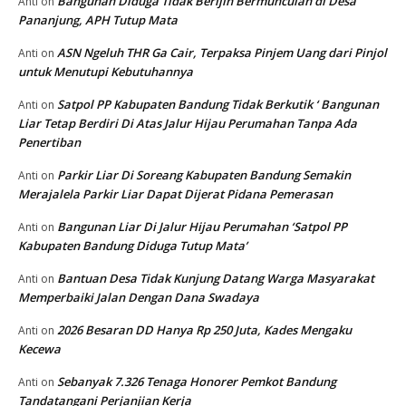
Bangunan Diduga Tidak Berijin Bermunculan di Desa
Anti
on
Pananjung, APH Tutup Mata
ASN Ngeluh THR Ga Cair, Terpaksa Pinjem Uang dari Pinjol
Anti
on
untuk Menutupi Kebutuhannya
Satpol PP Kabupaten Bandung Tidak Berkutik ‘ Bangunan
Anti
on
Liar Tetap Berdiri Di Atas Jalur Hijau Perumahan Tanpa Ada
Penertiban
Parkir Liar Di Soreang Kabupaten Bandung Semakin
Anti
on
Merajalela Parkir Liar Dapat Dijerat Pidana Pemerasan
Bangunan Liar Di Jalur Hijau Perumahan ‘Satpol PP
Anti
on
Kabupaten Bandung Diduga Tutup Mata’
Bantuan Desa Tidak Kunjung Datang Warga Masyarakat
Anti
on
Memperbaiki Jalan Dengan Dana Swadaya
2026 Besaran DD Hanya Rp 250 Juta, Kades Mengaku
Anti
on
Kecewa
Sebanyak 7.326 Tenaga Honorer Pemkot Bandung
Anti
on
Tandatangani Perjanjian Kerja