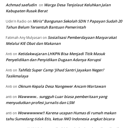
Achmad saefudin
Warga Desa Tenjolaut Keluhkan Jalan
on
Kabupaten Rusak Berat
Miris” Bangunan Sekolah SDN 1 Papayan Sudah 20
Udin'n Radio
on
Tahun Belum Tersentuh Bantuan Pemerintah
Sosialisasi Pemberdayaan Masyarakat
Fatimah Any Mulyasari
on
Melalui KIE Obat dan Makanan
Ketidakwajaran LHKPN Bisa Menjadi Titik Masuk
Anti
on
Penyelidikan dan Penyidikan Dugaan Adanya Korupsi
Tahfidz Super Camp ‘Jihad Santri Jayakan Negeri’
Anti
on
Tasikmalaya
Oknum Kepala Desa Nangewer Ancam Wartawan
Anti
on
Wawwww.. sungguh Luar biasa pemberitaan yang
anti
on
menyudutkan profesi jurnalis dan LSM
Wowwwwww!! Karena ucapan Humas di rumah makan
anti
on
tahu Sumedang tidak Etis, ketua IWO Indonesia angkat bicara