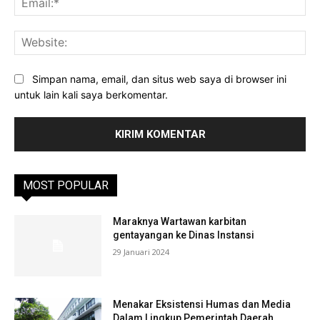
Web
Simpan nama, email, dan situs web saya di browser ini
untuk lain kali saya berkomentar.
MOST POPULAR
Maraknya Wartawan karbitan
gentayangan ke Dinas Instansi
29 Januari 2024
Menakar Eksistensi Humas dan Media
Dalam Lingkup Pemerintah Daerah