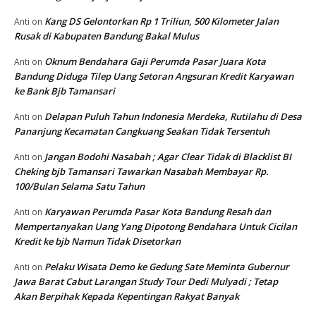
Kang DS Gelontorkan Rp 1 Triliun, 500 Kilometer Jalan
Anti
on
Rusak di Kabupaten Bandung Bakal Mulus
Oknum Bendahara Gaji Perumda Pasar Juara Kota
Anti
on
Bandung Diduga Tilep Uang Setoran Angsuran Kredit Karyawan
ke Bank Bjb Tamansari
Delapan Puluh Tahun Indonesia Merdeka, Rutilahu di Desa
Anti
on
Pananjung Kecamatan Cangkuang Seakan Tidak Tersentuh
Jangan Bodohi Nasabah ; Agar Clear Tidak di Blacklist BI
Anti
on
Cheking bjb Tamansari Tawarkan Nasabah Membayar Rp.
100/Bulan Selama Satu Tahun
Karyawan Perumda Pasar Kota Bandung Resah dan
Anti
on
Mempertanyakan Uang Yang Dipotong Bendahara Untuk Cicilan
Kredit ke bjb Namun Tidak Disetorkan
Pelaku Wisata Demo ke Gedung Sate Meminta Gubernur
Anti
on
Jawa Barat Cabut Larangan Study Tour Dedi Mulyadi ; Tetap
Akan Berpihak Kepada Kepentingan Rakyat Banyak