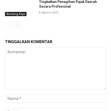
Tingkatkan Penagihan Pajak Daerah
Secara Profesional
8 Agustus 2026
Bandung Raya
TINGGALKAN KOMENTAR
Komentar:
Na
Ema