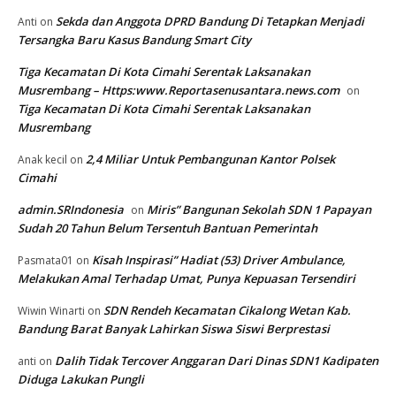
Sekda dan Anggota DPRD Bandung Di Tetapkan Menjadi
Anti
on
Tersangka Baru Kasus Bandung Smart City
Tiga Kecamatan Di Kota Cimahi Serentak Laksanakan
Musrembang – Https:www.Reportasenusantara.news.com
on
Tiga Kecamatan Di Kota Cimahi Serentak Laksanakan
Musrembang
2,4 Miliar Untuk Pembangunan Kantor Polsek
Anak kecil
on
Cimahi
admin.SRIndonesia
Miris” Bangunan Sekolah SDN 1 Papayan
on
Sudah 20 Tahun Belum Tersentuh Bantuan Pemerintah
Kisah Inspirasi” Hadiat (53) Driver Ambulance,
Pasmata01
on
Melakukan Amal Terhadap Umat, Punya Kepuasan Tersendiri
SDN Rendeh Kecamatan Cikalong Wetan Kab.
Wiwin Winarti
on
Bandung Barat Banyak Lahirkan Siswa Siswi Berprestasi
Dalih Tidak Tercover Anggaran Dari Dinas SDN1 Kadipaten
anti
on
Diduga Lakukan Pungli