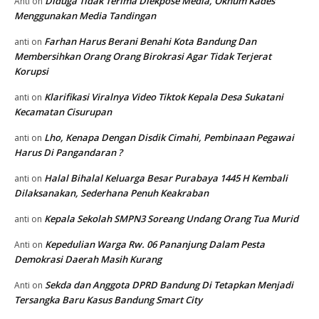
Diduga Tidak Terima Diekpose Media, Oknum Kades
Anti
on
Menggunakan Media Tandingan
Farhan Harus Berani Benahi Kota Bandung Dan
anti
on
Membersihkan Orang Orang Birokrasi Agar Tidak Terjerat
Korupsi
Klarifikasi Viralnya Video Tiktok Kepala Desa Sukatani
anti
on
Kecamatan Cisurupan
Lho, Kenapa Dengan Disdik Cimahi, Pembinaan Pegawai
anti
on
Harus Di Pangandaran ?
Halal Bihalal Keluarga Besar Purabaya 1445 H Kembali
anti
on
Dilaksanakan, Sederhana Penuh Keakraban
Kepala Sekolah SMPN3 Soreang Undang Orang Tua Murid
anti
on
Kepedulian Warga Rw. 06 Pananjung Dalam Pesta
Anti
on
Demokrasi Daerah Masih Kurang
Sekda dan Anggota DPRD Bandung Di Tetapkan Menjadi
Anti
on
Tersangka Baru Kasus Bandung Smart City