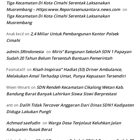
Tiga Kecamatan Di Kota Cimahi Serentak Laksanakan
Musrembang – Https:www.Reportasenusantara.news.com
on
Tiga Kecamatan Di Kota Cimahi Serentak Laksanakan
Musrembang
2,4 Miliar Untuk Pembangunan Kantor Polsek
Anak kecil
on
Cimahi
admin.SRIndonesia
Miris” Bangunan Sekolah SDN 1 Papayan
on
Sudah 20 Tahun Belum Tersentuh Bantuan Pemerintah
Kisah Inspirasi” Hadiat (53) Driver Ambulance,
Pasmata01
on
Melakukan Amal Terhadap Umat, Punya Kepuasan Tersendiri
SDN Rendeh Kecamatan Cikalong Wetan Kab.
Wiwin Winarti
on
Bandung Barat Banyak Lahirkan Siswa Siswi Berprestasi
Dalih Tidak Tercover Anggaran Dari Dinas SDN1 Kadipaten
anti
on
Diduga Lakukan Pungli
Achmad saefudin
Warga Desa Tenjolaut Keluhkan Jalan
on
Kabupaten Rusak Berat