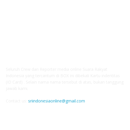
Apresiasi
123
ABOUT US
Seluruh Crew dan Reporter media online Suara Rakyat
Indonesia yang tercantum di BOX ini dibekali Kartu indentitas
(ID Card) . Selain nama nama tersebut di atas, bukan tanggung
jawab kami.
Contact us:
sriindonesiaonline@gmail.com
FOLLOW US