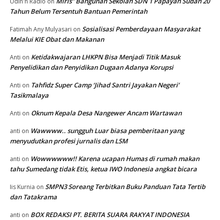
Miris” Bangunan Sekolah SDN 1 Papayan Sudah 20
Udin'n Radio
on
Tahun Belum Tersentuh Bantuan Pemerintah
Sosialisasi Pemberdayaan Masyarakat
Fatimah Any Mulyasari
on
Melalui KIE Obat dan Makanan
Ketidakwajaran LHKPN Bisa Menjadi Titik Masuk
Anti
on
Penyelidikan dan Penyidikan Dugaan Adanya Korupsi
Tahfidz Super Camp ‘Jihad Santri Jayakan Negeri’
Anti
on
Tasikmalaya
Oknum Kepala Desa Nangewer Ancam Wartawan
Anti
on
Wawwww.. sungguh Luar biasa pemberitaan yang
anti
on
menyudutkan profesi jurnalis dan LSM
Wowwwwww!! Karena ucapan Humas di rumah makan
anti
on
tahu Sumedang tidak Etis, ketua IWO Indonesia angkat bicara
SMPN3 Soreang Terbitkan Buku Panduan Tata Tertib
Iis Kurnia
on
dan Tatakrama
BOX REDAKSI PT. BERITA SUARA RAKYAT INDONESIA
anti
on