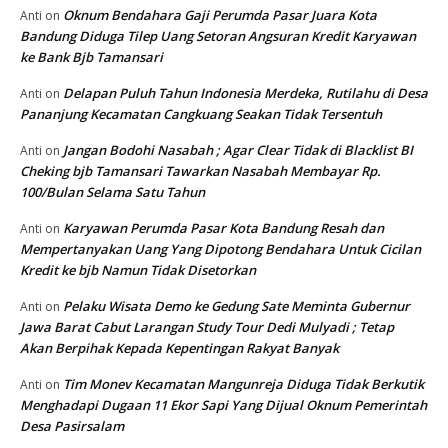
Oknum Bendahara Gaji Perumda Pasar Juara Kota
Anti
on
Bandung Diduga Tilep Uang Setoran Angsuran Kredit Karyawan
ke Bank Bjb Tamansari
Delapan Puluh Tahun Indonesia Merdeka, Rutilahu di Desa
Anti
on
Pananjung Kecamatan Cangkuang Seakan Tidak Tersentuh
Jangan Bodohi Nasabah ; Agar Clear Tidak di Blacklist BI
Anti
on
Cheking bjb Tamansari Tawarkan Nasabah Membayar Rp.
100/Bulan Selama Satu Tahun
Karyawan Perumda Pasar Kota Bandung Resah dan
Anti
on
Mempertanyakan Uang Yang Dipotong Bendahara Untuk Cicilan
Kredit ke bjb Namun Tidak Disetorkan
Pelaku Wisata Demo ke Gedung Sate Meminta Gubernur
Anti
on
Jawa Barat Cabut Larangan Study Tour Dedi Mulyadi ; Tetap
Akan Berpihak Kepada Kepentingan Rakyat Banyak
Tim Monev Kecamatan Mangunreja Diduga Tidak Berkutik
Anti
on
Menghadapi Dugaan 11 Ekor Sapi Yang Dijual Oknum Pemerintah
Desa Pasirsalam