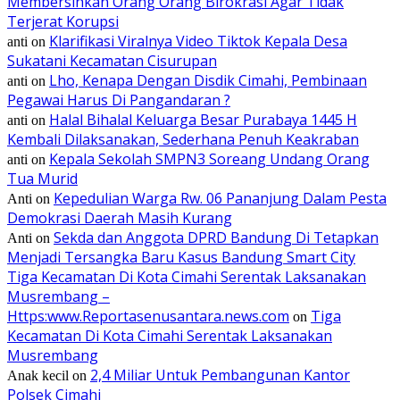
Membersihkan Orang Orang Birokrasi Agar Tidak
Terjerat Korupsi
Klarifikasi Viralnya Video Tiktok Kepala Desa
anti
on
Sukatani Kecamatan Cisurupan
Lho, Kenapa Dengan Disdik Cimahi, Pembinaan
anti
on
Pegawai Harus Di Pangandaran ?
Halal Bihalal Keluarga Besar Purabaya 1445 H
anti
on
Kembali Dilaksanakan, Sederhana Penuh Keakraban
Kepala Sekolah SMPN3 Soreang Undang Orang
anti
on
Tua Murid
Kepedulian Warga Rw. 06 Pananjung Dalam Pesta
Anti
on
Demokrasi Daerah Masih Kurang
Sekda dan Anggota DPRD Bandung Di Tetapkan
Anti
on
Menjadi Tersangka Baru Kasus Bandung Smart City
Tiga Kecamatan Di Kota Cimahi Serentak Laksanakan
Musrembang –
Https:www.Reportasenusantara.news.com
Tiga
on
Kecamatan Di Kota Cimahi Serentak Laksanakan
Musrembang
2,4 Miliar Untuk Pembangunan Kantor
Anak kecil
on
Polsek Cimahi