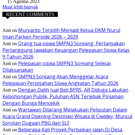
15 Agustus 2023
Muat lebih banyak
RECENT COMMENTS
Muryanto Terpilih Menjadi Ketua DKM Nurul
Anti
on
Iman Parken Periode 2026 – 2029
Orang tua siswa SMPN3 Soreang, Pertanyakan
Anti
on
Pertanggung Jawaban Keuangan Pelepasan Siswa Kelas
9 Tahun 2026
Pelepasan siswa SMPN3 Soreang Selesai
Anti
on
Dilaksanakan
SMPN3 Soreang Akan Menggelar Acara
Anti
on
Pelepasan Perpisahan Siswa Angkatan Tahun 2026
Dengan Dalih Jual Beli BPRS, AR Diduga Lakukan
Anti
on
Kebohongan Publik, Puluhan ASN Terjebak Pinjaman
Dengan Bunga Mencekik
Wartawan Dilarang Melakukan Peliputan Dalam
Anti
on
Acara Grand Opening Destinasi Wisata di Ciwidey, Muncul
Sorotan Dugaan PBG dan SLF
Beberapa Kali Proyek Perbaikan Jalan Di Desa
Anti
on