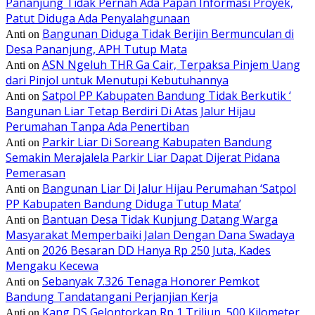
Pananjung Tidak Pernah Ada Papan Informasi Proyek,
Patut Diduga Ada Penyalahgunaan
Bangunan Diduga Tidak Berijin Bermunculan di
Anti
on
Desa Pananjung, APH Tutup Mata
ASN Ngeluh THR Ga Cair, Terpaksa Pinjem Uang
Anti
on
dari Pinjol untuk Menutupi Kebutuhannya
Satpol PP Kabupaten Bandung Tidak Berkutik ‘
Anti
on
Bangunan Liar Tetap Berdiri Di Atas Jalur Hijau
Perumahan Tanpa Ada Penertiban
Parkir Liar Di Soreang Kabupaten Bandung
Anti
on
Semakin Merajalela Parkir Liar Dapat Dijerat Pidana
Pemerasan
Bangunan Liar Di Jalur Hijau Perumahan ‘Satpol
Anti
on
PP Kabupaten Bandung Diduga Tutup Mata’
Bantuan Desa Tidak Kunjung Datang Warga
Anti
on
Masyarakat Memperbaiki Jalan Dengan Dana Swadaya
2026 Besaran DD Hanya Rp 250 Juta, Kades
Anti
on
Mengaku Kecewa
Sebanyak 7.326 Tenaga Honorer Pemkot
Anti
on
Bandung Tandatangani Perjanjian Kerja
Kang DS Gelontorkan Rp 1 Triliun, 500 Kilometer
Anti
on