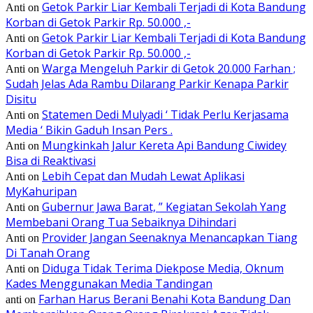
Getok Parkir Liar Kembali Terjadi di Kota Bandung
Anti
on
Korban di Getok Parkir Rp. 50.000 ,-
Getok Parkir Liar Kembali Terjadi di Kota Bandung
Anti
on
Korban di Getok Parkir Rp. 50.000 ,-
Warga Mengeluh Parkir di Getok 20.000 Farhan ;
Anti
on
Sudah Jelas Ada Rambu Dilarang Parkir Kenapa Parkir
Disitu
Statemen Dedi Mulyadi ‘ Tidak Perlu Kerjasama
Anti
on
Media ‘ Bikin Gaduh Insan Pers .
Mungkinkah Jalur Kereta Api Bandung Ciwidey
Anti
on
Bisa di Reaktivasi
Lebih Cepat dan Mudah Lewat Aplikasi
Anti
on
MyKahuripan
Gubernur Jawa Barat, ” Kegiatan Sekolah Yang
Anti
on
Membebani Orang Tua Sebaiknya Dihindari
Provider Jangan Seenaknya Menancapkan Tiang
Anti
on
Di Tanah Orang
Diduga Tidak Terima Diekpose Media, Oknum
Anti
on
Kades Menggunakan Media Tandingan
Farhan Harus Berani Benahi Kota Bandung Dan
anti
on