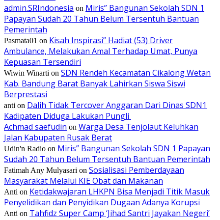
admin.SRIndonesia
Miris” Bangunan Sekolah SDN 1
on
Papayan Sudah 20 Tahun Belum Tersentuh Bantuan
Pemerintah
Kisah Inspirasi” Hadiat (53) Driver
Pasmata01
on
Ambulance, Melakukan Amal Terhadap Umat, Punya
Kepuasan Tersendiri
SDN Rendeh Kecamatan Cikalong Wetan
Wiwin Winarti
on
Kab. Bandung Barat Banyak Lahirkan Siswa Siswi
Berprestasi
Dalih Tidak Tercover Anggaran Dari Dinas SDN1
anti
on
Kadipaten Diduga Lakukan Pungli
Achmad saefudin
Warga Desa Tenjolaut Keluhkan
on
Jalan Kabupaten Rusak Berat
Miris” Bangunan Sekolah SDN 1 Papayan
Udin'n Radio
on
Sudah 20 Tahun Belum Tersentuh Bantuan Pemerintah
Sosialisasi Pemberdayaan
Fatimah Any Mulyasari
on
Masyarakat Melalui KIE Obat dan Makanan
Ketidakwajaran LHKPN Bisa Menjadi Titik Masuk
Anti
on
Penyelidikan dan Penyidikan Dugaan Adanya Korupsi
Tahfidz Super Camp ‘Jihad Santri Jayakan Negeri’
Anti
on