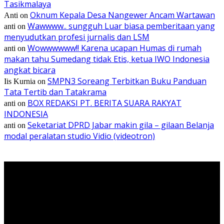
Tasikmalaya
Oknum Kepala Desa Nangewer Ancam Wartawan
Anti
on
Wawwww.. sungguh Luar biasa pemberitaan yang
anti
on
menyudutkan profesi jurnalis dan LSM
Wowwwwww!! Karena ucapan Humas di rumah
anti
on
makan tahu Sumedang tidak Etis, ketua IWO Indonesia
angkat bicara
SMPN3 Soreang Terbitkan Buku Panduan
Iis Kurnia
on
Tata Tertib dan Tatakrama
BOX REDAKSI PT. BERITA SUARA RAKYAT
anti
on
INDONESIA
Seketariat DPRD Jabar makin gila – gilaan Belanja
anti
on
modal peralatan studio Vidio (videotron)