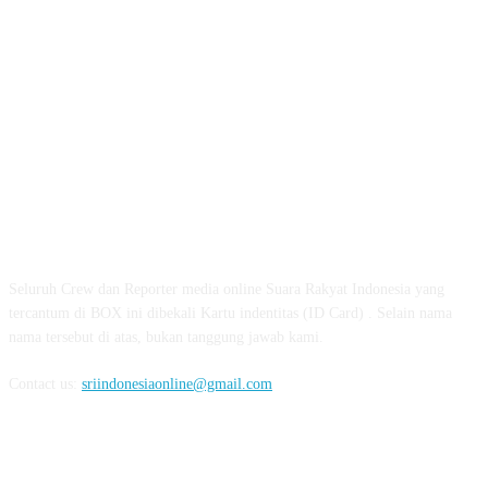
ABOUT US
Seluruh Crew dan Reporter media online Suara Rakyat Indonesia yang
tercantum di BOX ini dibekali Kartu indentitas (ID Card) . Selain nama
nama tersebut di atas, bukan tanggung jawab kami.
Contact us:
sriindonesiaonline@gmail.com
FOLLOW US