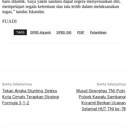
baru dilantik. Saya yakin saudara dapat segera menyesuaikan diri,
mempelajari segala ketentuan dan tata tertib dalam melaksanakan
tugas,” tandas Iskandar.
FUADI
TAGS
DPRD diganti
DPRD OKI
PDIP
Pelantikan
Berita Sebelumnya
Berita Selanjutnya
Tekan Angka Stunting, Dinkes
Wujud Sinergitas TNI-Polri,
Kota Cimahi Terapkan Strategi
Polsek Kawalu Sambangi
Formula 3-1-2
Koramil Berikan Ucapan
Selamat HUT TNI ke-78