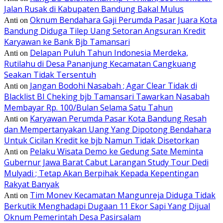
Jalan Rusak di Kabupaten Bandung Bakal Mulus
Oknum Bendahara Gaji Perumda Pasar Juara Kota
Anti
on
Bandung Diduga Tilep Uang Setoran Angsuran Kredit
Karyawan ke Bank Bjb Tamansari
Delapan Puluh Tahun Indonesia Merdeka,
Anti
on
Rutilahu di Desa Pananjung Kecamatan Cangkuang
Seakan Tidak Tersentuh
Jangan Bodohi Nasabah ; Agar Clear Tidak di
Anti
on
Blacklist BI Cheking bjb Tamansari Tawarkan Nasabah
Membayar Rp. 100/Bulan Selama Satu Tahun
Karyawan Perumda Pasar Kota Bandung Resah
Anti
on
dan Mempertanyakan Uang Yang Dipotong Bendahara
Untuk Cicilan Kredit ke bjb Namun Tidak Disetorkan
Pelaku Wisata Demo ke Gedung Sate Meminta
Anti
on
Gubernur Jawa Barat Cabut Larangan Study Tour Dedi
Mulyadi ; Tetap Akan Berpihak Kepada Kepentingan
Rakyat Banyak
Tim Monev Kecamatan Mangunreja Diduga Tidak
Anti
on
Berkutik Menghadapi Dugaan 11 Ekor Sapi Yang Dijual
Oknum Pemerintah Desa Pasirsalam