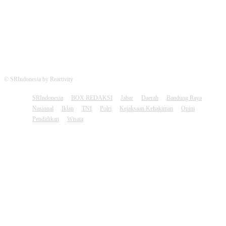
© SRIndonesia by Reartivity
SRIndonesia
BOX REDAKSI
Jabar
Daerah
Bandung Raya
Nasional
Iklan
TNI
Polri
Kejaksaan Kehakiman
Opini
Pendidikan
Wisata