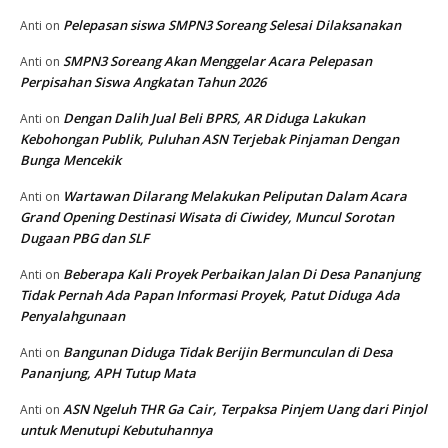
Pelepasan siswa SMPN3 Soreang Selesai Dilaksanakan
Anti
on
SMPN3 Soreang Akan Menggelar Acara Pelepasan
Anti
on
Perpisahan Siswa Angkatan Tahun 2026
Dengan Dalih Jual Beli BPRS, AR Diduga Lakukan
Anti
on
Kebohongan Publik, Puluhan ASN Terjebak Pinjaman Dengan
Bunga Mencekik
Wartawan Dilarang Melakukan Peliputan Dalam Acara
Anti
on
Grand Opening Destinasi Wisata di Ciwidey, Muncul Sorotan
Dugaan PBG dan SLF
Beberapa Kali Proyek Perbaikan Jalan Di Desa Pananjung
Anti
on
Tidak Pernah Ada Papan Informasi Proyek, Patut Diduga Ada
Penyalahgunaan
Bangunan Diduga Tidak Berijin Bermunculan di Desa
Anti
on
Pananjung, APH Tutup Mata
ASN Ngeluh THR Ga Cair, Terpaksa Pinjem Uang dari Pinjol
Anti
on
untuk Menutupi Kebutuhannya