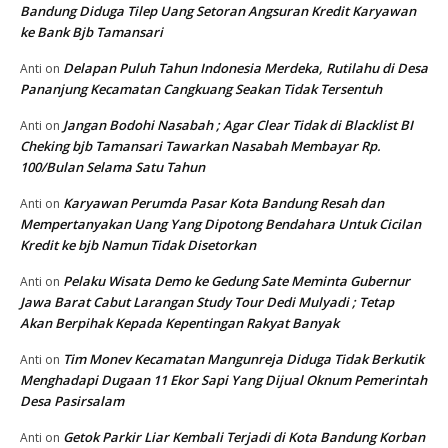
Bandung Diduga Tilep Uang Setoran Angsuran Kredit Karyawan
ke Bank Bjb Tamansari
Delapan Puluh Tahun Indonesia Merdeka, Rutilahu di Desa
Anti
on
Pananjung Kecamatan Cangkuang Seakan Tidak Tersentuh
Jangan Bodohi Nasabah ; Agar Clear Tidak di Blacklist BI
Anti
on
Cheking bjb Tamansari Tawarkan Nasabah Membayar Rp.
100/Bulan Selama Satu Tahun
Karyawan Perumda Pasar Kota Bandung Resah dan
Anti
on
Mempertanyakan Uang Yang Dipotong Bendahara Untuk Cicilan
Kredit ke bjb Namun Tidak Disetorkan
Pelaku Wisata Demo ke Gedung Sate Meminta Gubernur
Anti
on
Jawa Barat Cabut Larangan Study Tour Dedi Mulyadi ; Tetap
Akan Berpihak Kepada Kepentingan Rakyat Banyak
Tim Monev Kecamatan Mangunreja Diduga Tidak Berkutik
Anti
on
Menghadapi Dugaan 11 Ekor Sapi Yang Dijual Oknum Pemerintah
Desa Pasirsalam
Getok Parkir Liar Kembali Terjadi di Kota Bandung Korban
Anti
on