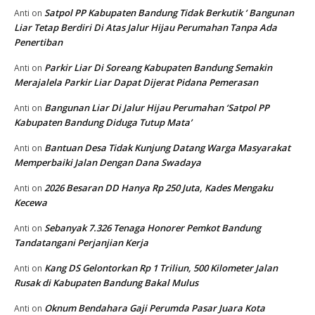
Satpol PP Kabupaten Bandung Tidak Berkutik ‘ Bangunan
Anti
on
Liar Tetap Berdiri Di Atas Jalur Hijau Perumahan Tanpa Ada
Penertiban
Parkir Liar Di Soreang Kabupaten Bandung Semakin
Anti
on
Merajalela Parkir Liar Dapat Dijerat Pidana Pemerasan
Bangunan Liar Di Jalur Hijau Perumahan ‘Satpol PP
Anti
on
Kabupaten Bandung Diduga Tutup Mata’
Bantuan Desa Tidak Kunjung Datang Warga Masyarakat
Anti
on
Memperbaiki Jalan Dengan Dana Swadaya
2026 Besaran DD Hanya Rp 250 Juta, Kades Mengaku
Anti
on
Kecewa
Sebanyak 7.326 Tenaga Honorer Pemkot Bandung
Anti
on
Tandatangani Perjanjian Kerja
Kang DS Gelontorkan Rp 1 Triliun, 500 Kilometer Jalan
Anti
on
Rusak di Kabupaten Bandung Bakal Mulus
Oknum Bendahara Gaji Perumda Pasar Juara Kota
Anti
on