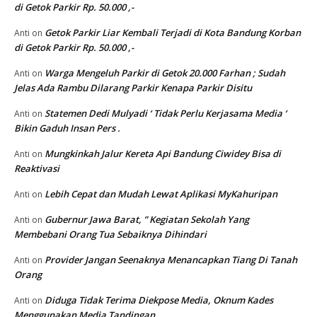
di Getok Parkir Rp. 50.000 ,-
Getok Parkir Liar Kembali Terjadi di Kota Bandung Korban
Anti
on
di Getok Parkir Rp. 50.000 ,-
Warga Mengeluh Parkir di Getok 20.000 Farhan ; Sudah
Anti
on
Jelas Ada Rambu Dilarang Parkir Kenapa Parkir Disitu
Statemen Dedi Mulyadi ‘ Tidak Perlu Kerjasama Media ‘
Anti
on
Bikin Gaduh Insan Pers .
Mungkinkah Jalur Kereta Api Bandung Ciwidey Bisa di
Anti
on
Reaktivasi
Lebih Cepat dan Mudah Lewat Aplikasi MyKahuripan
Anti
on
Gubernur Jawa Barat, ” Kegiatan Sekolah Yang
Anti
on
Membebani Orang Tua Sebaiknya Dihindari
Provider Jangan Seenaknya Menancapkan Tiang Di Tanah
Anti
on
Orang
Diduga Tidak Terima Diekpose Media, Oknum Kades
Anti
on
Menggunakan Media Tandingan