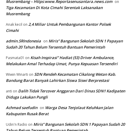
Musrembang – Https:www.Reportasenusantara.news.com
on
Tiga Kecamatan Di Kota Cimahi Serentak Laksanakan
Musrembang
2,4 Miliar Untuk Pembangunan Kantor Polsek
Anak kecil
on
Cimahi
admin.SRIndonesia
Miris” Bangunan Sekolah SDN 1 Papayan
on
Sudah 20 Tahun Belum Tersentuh Bantuan Pemerintah
Kisah Inspirasi” Hadiat (53) Driver Ambulance,
Pasmata01
on
Melakukan Amal Terhadap Umat, Punya Kepuasan Tersendiri
SDN Rendeh Kecamatan Cikalong Wetan Kab.
Wiwin Winarti
on
Bandung Barat Banyak Lahirkan Siswa Siswi Berprestasi
Dalih Tidak Tercover Anggaran Dari Dinas SDN1 Kadipaten
anti
on
Diduga Lakukan Pungli
Achmad saefudin
Warga Desa Tenjolaut Keluhkan Jalan
on
Kabupaten Rusak Berat
Miris” Bangunan Sekolah SDN 1 Papayan Sudah 20
Udin'n Radio
on
Tahun Belum Tersentuh Bantuan Pemerintah