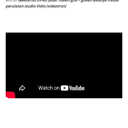
Seketariat DPRD Jabar makin gila – gilaan Belanja modal
anti
on
peralatan studio Vidio (videotron)