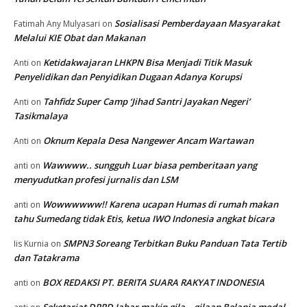
Sosialisasi Pemberdayaan Masyarakat
Fatimah Any Mulyasari
on
Melalui KIE Obat dan Makanan
Ketidakwajaran LHKPN Bisa Menjadi Titik Masuk
Anti
on
Penyelidikan dan Penyidikan Dugaan Adanya Korupsi
Tahfidz Super Camp ‘Jihad Santri Jayakan Negeri’
Anti
on
Tasikmalaya
Oknum Kepala Desa Nangewer Ancam Wartawan
Anti
on
Wawwww.. sungguh Luar biasa pemberitaan yang
anti
on
menyudutkan profesi jurnalis dan LSM
Wowwwwww!! Karena ucapan Humas di rumah makan
anti
on
tahu Sumedang tidak Etis, ketua IWO Indonesia angkat bicara
SMPN3 Soreang Terbitkan Buku Panduan Tata Tertib
Iis Kurnia
on
dan Tatakrama
BOX REDAKSI PT. BERITA SUARA RAKYAT INDONESIA
anti
on