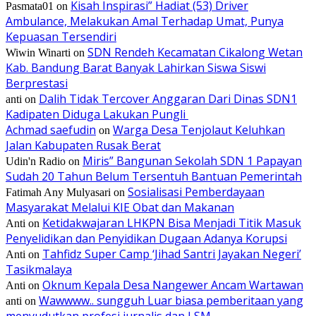
Kisah Inspirasi” Hadiat (53) Driver
Pasmata01
on
Ambulance, Melakukan Amal Terhadap Umat, Punya
Kepuasan Tersendiri
SDN Rendeh Kecamatan Cikalong Wetan
Wiwin Winarti
on
Kab. Bandung Barat Banyak Lahirkan Siswa Siswi
Berprestasi
Dalih Tidak Tercover Anggaran Dari Dinas SDN1
anti
on
Kadipaten Diduga Lakukan Pungli
Achmad saefudin
Warga Desa Tenjolaut Keluhkan
on
Jalan Kabupaten Rusak Berat
Miris” Bangunan Sekolah SDN 1 Papayan
Udin'n Radio
on
Sudah 20 Tahun Belum Tersentuh Bantuan Pemerintah
Sosialisasi Pemberdayaan
Fatimah Any Mulyasari
on
Masyarakat Melalui KIE Obat dan Makanan
Ketidakwajaran LHKPN Bisa Menjadi Titik Masuk
Anti
on
Penyelidikan dan Penyidikan Dugaan Adanya Korupsi
Tahfidz Super Camp ‘Jihad Santri Jayakan Negeri’
Anti
on
Tasikmalaya
Oknum Kepala Desa Nangewer Ancam Wartawan
Anti
on
Wawwww.. sungguh Luar biasa pemberitaan yang
anti
on
menyudutkan profesi jurnalis dan LSM