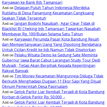
Karyawan ke Bank Bjb Tamansari
Delapan Puluh Tahun Indonesia Merdeka,
Anti
on
Rutilahu di Desa Pananjung Kecamatan Cangkuang
Seakan Tidak Tersentuh
Jangan Bodohi Nasabah ; Agar Clear Tidak di
Anti
on
Blacklist BI Cheking bjb Tamansari Tawarkan Nasabah
Membayar Rp. 100/Bulan Selama Satu Tahun
Karyawan Perumda Pasar Kota Bandung Resah
Anti
on
dan Mempertanyakan Uang Yang Dipotong Bendahara
Untuk Cicilan Kredit ke bjb Namun Tidak Disetorkan
Pelaku Wisata Demo ke Gedung Sate Meminta
Anti
on
Gubernur Jawa Barat Cabut Larangan Study Tour Dedi
Mulyadi ; Tetap Akan Berpihak Kepada Kepentingan
Rakyat Banyak
Tim Monev Kecamatan Mangunreja Diduga Tidak
Anti
on
Berkutik Menghadapi Dugaan 11 Ekor Sapi Yang Dijual
Oknum Pemerintah Desa Pasirsalam
Getok Parkir Liar Kembali Terjadi di Kota Bandung
Anti
on
Korban di Getok Parkir Rp. 50.000 ,-
Getok Parkir Liar Kembali Terjadi di Kota Bandung
Anti
on