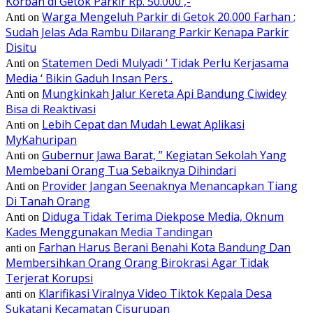
Korban di Getok Parkir Rp. 50.000 ,-
Warga Mengeluh Parkir di Getok 20.000 Farhan ;
Anti
on
Sudah Jelas Ada Rambu Dilarang Parkir Kenapa Parkir
Disitu
Statemen Dedi Mulyadi ‘ Tidak Perlu Kerjasama
Anti
on
Media ‘ Bikin Gaduh Insan Pers .
Mungkinkah Jalur Kereta Api Bandung Ciwidey
Anti
on
Bisa di Reaktivasi
Lebih Cepat dan Mudah Lewat Aplikasi
Anti
on
MyKahuripan
Gubernur Jawa Barat, ” Kegiatan Sekolah Yang
Anti
on
Membebani Orang Tua Sebaiknya Dihindari
Provider Jangan Seenaknya Menancapkan Tiang
Anti
on
Di Tanah Orang
Diduga Tidak Terima Diekpose Media, Oknum
Anti
on
Kades Menggunakan Media Tandingan
Farhan Harus Berani Benahi Kota Bandung Dan
anti
on
Membersihkan Orang Orang Birokrasi Agar Tidak
Terjerat Korupsi
Klarifikasi Viralnya Video Tiktok Kepala Desa
anti
on
Sukatani Kecamatan Cisurupan