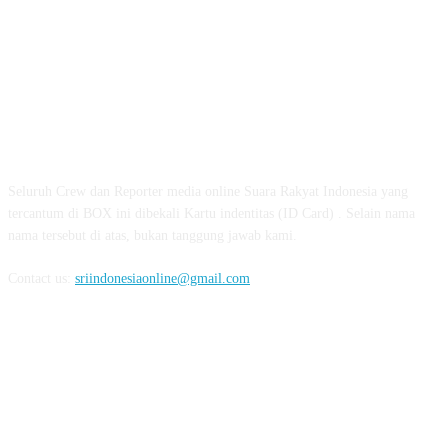
ABOUT US
Seluruh Crew dan Reporter media online Suara Rakyat Indonesia yang
tercantum di BOX ini dibekali Kartu indentitas (ID Card) . Selain nama
nama tersebut di atas, bukan tanggung jawab kami.
Contact us:
sriindonesiaonline@gmail.com
FOLLOW US