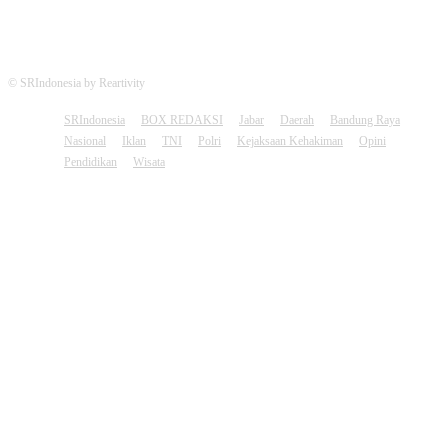
© SRIndonesia by Reartivity
SRIndonesia
BOX REDAKSI
Jabar
Daerah
Bandung Raya
Nasional
Iklan
TNI
Polri
Kejaksaan Kehakiman
Opini
Pendidikan
Wisata