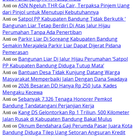
ASN Ngeluh THR Ga Cair, Terpaksa Pinjem Uang
Anti
on
dari Pinjol untuk Menutupi Kebutuhannya
Satpol PP Kabupaten Bandung Tidak Berkutik ‘
Anti
on
Bangunan Liar Tetap Berdiri Di Atas Jalur Hijau
Perumahan Tanpa Ada Penertiban
Parkir Liar Di Soreang Kabupaten Bandung
Anti
on
Semakin Merajalela Parkir Liar Dapat Dijerat Pidana
Pemerasan
Bangunan Liar Di Jalur Hijau Perumahan ‘Satpol
Anti
on
PP Kabupaten Bandung Diduga Tutup Mata’
Bantuan Desa Tidak Kunjung Datang Warga
Anti
on
Masyarakat Memperbaiki Jalan Dengan Dana Swadaya
2026 Besaran DD Hanya Rp 250 Juta, Kades
Anti
on
Mengaku Kecewa
Sebanyak 7.326 Tenaga Honorer Pemkot
Anti
on
Bandung Tandatangani Perjanjian Kerja
Kang DS Gelontorkan Rp 1 Triliun, 500 Kilometer
Anti
on
Jalan Rusak di Kabupaten Bandung Bakal Mulus
Oknum Bendahara Gaji Perumda Pasar Juara Kota
Anti
on
Bandung Diduga Tilep Uang Setoran Angsuran Kredit