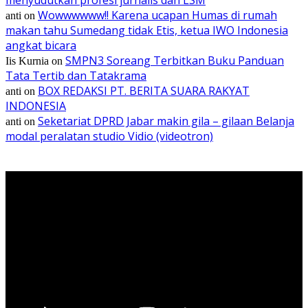
Wowwwwww!! Karena ucapan Humas di rumah
anti
on
makan tahu Sumedang tidak Etis, ketua IWO Indonesia
angkat bicara
SMPN3 Soreang Terbitkan Buku Panduan
Iis Kurnia
on
Tata Tertib dan Tatakrama
BOX REDAKSI PT. BERITA SUARA RAKYAT
anti
on
INDONESIA
Seketariat DPRD Jabar makin gila – gilaan Belanja
anti
on
modal peralatan studio Vidio (videotron)