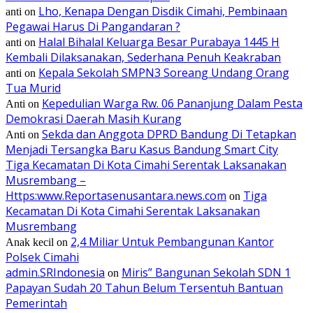
Lho, Kenapa Dengan Disdik Cimahi, Pembinaan
anti
on
Pegawai Harus Di Pangandaran ?
Halal Bihalal Keluarga Besar Purabaya 1445 H
anti
on
Kembali Dilaksanakan, Sederhana Penuh Keakraban
Kepala Sekolah SMPN3 Soreang Undang Orang
anti
on
Tua Murid
Kepedulian Warga Rw. 06 Pananjung Dalam Pesta
Anti
on
Demokrasi Daerah Masih Kurang
Sekda dan Anggota DPRD Bandung Di Tetapkan
Anti
on
Menjadi Tersangka Baru Kasus Bandung Smart City
Tiga Kecamatan Di Kota Cimahi Serentak Laksanakan
Musrembang –
Https:www.Reportasenusantara.news.com
Tiga
on
Kecamatan Di Kota Cimahi Serentak Laksanakan
Musrembang
2,4 Miliar Untuk Pembangunan Kantor
Anak kecil
on
Polsek Cimahi
admin.SRIndonesia
Miris” Bangunan Sekolah SDN 1
on
Papayan Sudah 20 Tahun Belum Tersentuh Bantuan
Pemerintah