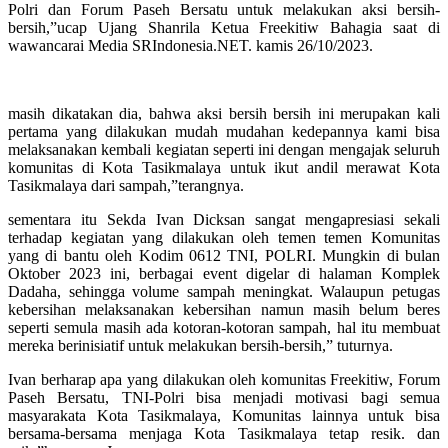
Polri dan Forum Paseh Bersatu untuk melakukan aksi bersih-
bersih,”ucap Ujang Shanrila Ketua Freekitiw Bahagia saat di
wawancarai Media SRIndonesia.NET. kamis 26/10/2023.
masih dikatakan dia, bahwa aksi bersih bersih ini merupakan kali
pertama yang dilakukan mudah mudahan kedepannya kami bisa
melaksanakan kembali kegiatan seperti ini dengan mengajak seluruh
komunitas di Kota Tasikmalaya untuk ikut andil merawat Kota
Tasikmalaya dari sampah,”terangnya.
sementara itu Sekda Ivan Dicksan sangat mengapresiasi sekali
terhadap kegiatan yang dilakukan oleh temen temen Komunitas
yang di bantu oleh Kodim 0612 TNI, POLRI. Mungkin di bulan
Oktober 2023 ini, berbagai event digelar di halaman Komplek
Dadaha, sehingga volume sampah meningkat. Walaupun petugas
kebersihan melaksanakan kebersihan namun masih belum beres
seperti semula masih ada kotoran-kotoran sampah, hal itu membuat
mereka berinisiatif untuk melakukan bersih-bersih,” tuturnya.
Ivan berharap apa yang dilakukan oleh komunitas Freekitiw, Forum
Paseh Bersatu, TNI-Polri bisa menjadi motivasi bagi semua
masyarakata Kota Tasikmalaya, Komunitas lainnya untuk bisa
bersama-bersama menjaga Kota Tasikmalaya tetap resik. dan