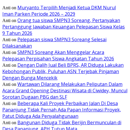
Muryanto Terpilih Menjadi Ketua DKM Nurul
Anti
on
Iman Parken Periode 2026 – 2029
Orang tua siswa SMPN3 Soreang, Pertanyakan
Anti
on
Pertanggung Jawaban Keuangan Pelepasan Siswa Kelas
9 Tahun 2026
Pelepasan siswa SMPN3 Soreang Selesai
Anti
on
Dilaksanakan
SMPN3 Soreang Akan Menggelar Acara
Anti
on
Pelepasan Perpisahan Siswa Angkatan Tahun 2026
Dengan Dalih Jual Beli BPRS, AR Diduga Lakukan
Anti
on
Kebohongan Publik, Puluhan ASN Terjebak Pinjaman
Dengan Bunga Mencekik
Wartawan Dilarang Melakukan Peliputan Dalam
Anti
on
Acara Grand Opening Destinasi Wisata di Ciwidey, Muncul
Sorotan Dugaan PBG dan SLF
Beberapa Kali Proyek Perbaikan Jalan Di Desa
Anti
on
Pananjung Tidak Pernah Ada Papan Informasi Proyek,
Patut Diduga Ada Penyalahgunaan
Bangunan Diduga Tidak Berijin Bermunculan di
Anti
on
Desa Pananjung, APH Tutup Mata