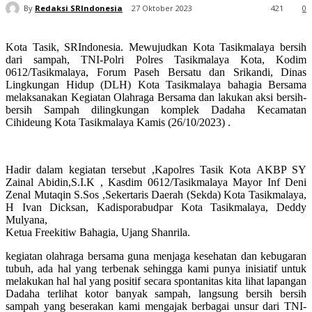
By
Redaksi SRIndonesia
27 Oktober 2023
421
0
Kota Tasik, SRIndonesia. Mewujudkan Kota Tasikmalaya bersih
dari sampah, TNI-Polri Polres Tasikmalaya Kota, Kodim
0612/Tasikmalaya, Forum Paseh Bersatu dan Srikandi, Dinas
Lingkungan Hidup (DLH) Kota Tasikmalaya bahagia Bersama
melaksanakan Kegiatan Olahraga Bersama dan lakukan aksi bersih-
bersih Sampah dilingkungan komplek Dadaha Kecamatan
Cihideung Kota Tasikmalaya Kamis (26/10/2023) .
Hadir dalam kegiatan tersebut ,Kapolres Tasik Kota AKBP SY
Zainal Abidin,S.I.K , Kasdim 0612/Tasikmalaya Mayor Inf Deni
Zenal Mutaqin S.Sos ,Sekertaris Daerah (Sekda) Kota Tasikmalaya,
H Ivan Dicksan, Kadisporabudpar Kota Tasikmalaya, Deddy
Mulyana,
Ketua Freekitiw Bahagia, Ujang Shanrila.
kegiatan olahraga bersama guna menjaga kesehatan dan kebugaran
tubuh, ada hal yang terbenak sehingga kami punya inisiatif untuk
melakukan hal hal yang positif secara spontanitas kita lihat lapangan
Dadaha terlihat kotor banyak sampah, langsung bersih bersih
sampah yang beserakan kami mengajak berbagai unsur dari TNI-