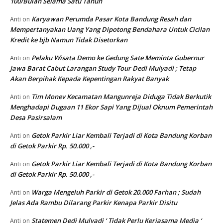
100/Bulan Selama Satu Tahun
Karyawan Perumda Pasar Kota Bandung Resah dan
Anti
on
Mempertanyakan Uang Yang Dipotong Bendahara Untuk Cicilan
Kredit ke bjb Namun Tidak Disetorkan
Pelaku Wisata Demo ke Gedung Sate Meminta Gubernur
Anti
on
Jawa Barat Cabut Larangan Study Tour Dedi Mulyadi ; Tetap
Akan Berpihak Kepada Kepentingan Rakyat Banyak
Tim Monev Kecamatan Mangunreja Diduga Tidak Berkutik
Anti
on
Menghadapi Dugaan 11 Ekor Sapi Yang Dijual Oknum Pemerintah
Desa Pasirsalam
Getok Parkir Liar Kembali Terjadi di Kota Bandung Korban
Anti
on
di Getok Parkir Rp. 50.000 ,-
Getok Parkir Liar Kembali Terjadi di Kota Bandung Korban
Anti
on
di Getok Parkir Rp. 50.000 ,-
Warga Mengeluh Parkir di Getok 20.000 Farhan ; Sudah
Anti
on
Jelas Ada Rambu Dilarang Parkir Kenapa Parkir Disitu
Statemen Dedi Mulyadi ‘ Tidak Perlu Kerjasama Media ‘
Anti
on