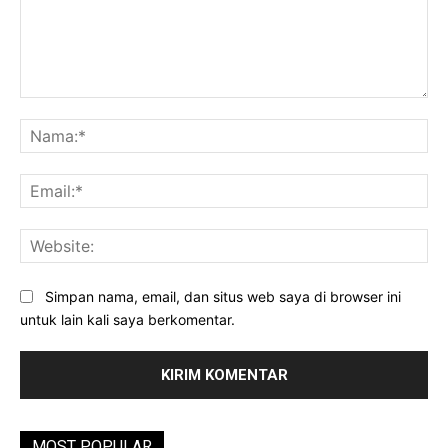
Komentar:
Na
Ema
Web
Simpan nama, email, dan situs web saya di browser ini
untuk lain kali saya berkomentar.
MOST POPULAR