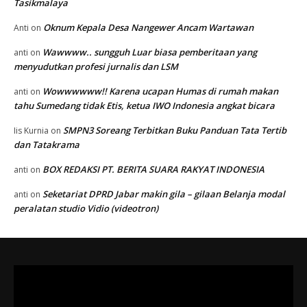
Tasikmalaya
Oknum Kepala Desa Nangewer Ancam Wartawan
Anti
on
Wawwww.. sungguh Luar biasa pemberitaan yang
anti
on
menyudutkan profesi jurnalis dan LSM
Wowwwwww!! Karena ucapan Humas di rumah makan
anti
on
tahu Sumedang tidak Etis, ketua IWO Indonesia angkat bicara
SMPN3 Soreang Terbitkan Buku Panduan Tata Tertib
Iis Kurnia
on
dan Tatakrama
BOX REDAKSI PT. BERITA SUARA RAKYAT INDONESIA
anti
on
Seketariat DPRD Jabar makin gila – gilaan Belanja modal
anti
on
peralatan studio Vidio (videotron)