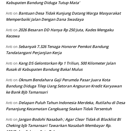
Kabupaten Bandung Diduga Tutup Mata’
Bantuan Desa Tidak Kunjung Datang Warga Masyarakat
Anti
on
Memperbaiki Jalan Dengan Dana Swadaya
2026 Besaran DD Hanya Rp 250 Juta, Kades Mengaku
Anti
on
Kecewa
Sebanyak 7.326 Tenaga Honorer Pemkot Bandung
Anti
on
Tandatangani Perjanjian Kerja
Kang DS Gelontorkan Rp 1 Triliun, 500 Kilometer Jalan
Anti
on
Rusak di Kabupaten Bandung Bakal Mulus
Oknum Bendahara Gaji Perumda Pasar Juara Kota
Anti
on
Bandung Diduga Tilep Uang Setoran Angsuran Kredit Karyawan
ke Bank Bjb Tamansari
Delapan Puluh Tahun Indonesia Merdeka, Rutilahu di Desa
Anti
on
Pananjung Kecamatan Cangkuang Seakan Tidak Tersentuh
Jangan Bodohi Nasabah ; Agar Clear Tidak di Blacklist BI
Anti
on
Cheking bjb Tamansari Tawarkan Nasabah Membayar Rp.