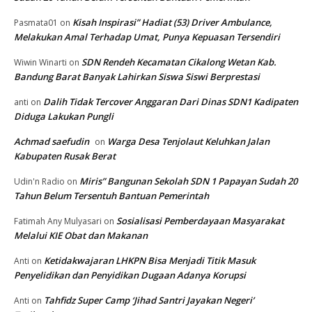
Kisah Inspirasi” Hadiat (53) Driver Ambulance,
Pasmata01
on
Melakukan Amal Terhadap Umat, Punya Kepuasan Tersendiri
SDN Rendeh Kecamatan Cikalong Wetan Kab.
Wiwin Winarti
on
Bandung Barat Banyak Lahirkan Siswa Siswi Berprestasi
Dalih Tidak Tercover Anggaran Dari Dinas SDN1 Kadipaten
anti
on
Diduga Lakukan Pungli
Achmad saefudin
Warga Desa Tenjolaut Keluhkan Jalan
on
Kabupaten Rusak Berat
Miris” Bangunan Sekolah SDN 1 Papayan Sudah 20
Udin'n Radio
on
Tahun Belum Tersentuh Bantuan Pemerintah
Sosialisasi Pemberdayaan Masyarakat
Fatimah Any Mulyasari
on
Melalui KIE Obat dan Makanan
Ketidakwajaran LHKPN Bisa Menjadi Titik Masuk
Anti
on
Penyelidikan dan Penyidikan Dugaan Adanya Korupsi
Tahfidz Super Camp ‘Jihad Santri Jayakan Negeri’
Anti
on