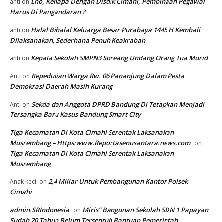
Lho, Kenapa Dengan Disdik Cimahi, Pembinaan Pegawai
anti
on
Harus Di Pangandaran ?
Halal Bihalal Keluarga Besar Purabaya 1445 H Kembali
anti
on
Dilaksanakan, Sederhana Penuh Keakraban
Kepala Sekolah SMPN3 Soreang Undang Orang Tua Murid
anti
on
Kepedulian Warga Rw. 06 Pananjung Dalam Pesta
Anti
on
Demokrasi Daerah Masih Kurang
Sekda dan Anggota DPRD Bandung Di Tetapkan Menjadi
Anti
on
Tersangka Baru Kasus Bandung Smart City
Tiga Kecamatan Di Kota Cimahi Serentak Laksanakan
Musrembang – Https:www.Reportasenusantara.news.com
on
Tiga Kecamatan Di Kota Cimahi Serentak Laksanakan
Musrembang
2,4 Miliar Untuk Pembangunan Kantor Polsek
Anak kecil
on
Cimahi
admin.SRIndonesia
Miris” Bangunan Sekolah SDN 1 Papayan
on
Sudah 20 Tahun Belum Tersentuh Bantuan Pemerintah