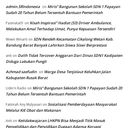
admin.SRIndonesia
Miris” Bangunan Sekolah SDN 1 Papayan
on
Sudah 20 Tahun Belum Tersentuh Bantuan Pemerintah
Kisah Inspirasi” Hadiat (53) Driver Ambulance,
Pasmata01
on
Melakukan Amal Terhadap Umat, Punya Kepuasan Tersendiri
SDN Rendeh Kecamatan Cikalong Wetan Kab.
Wiwin Winarti
on
Bandung Barat Banyak Lahirkan Siswa Siswi Berprestasi
Dalih Tidak Tercover Anggaran Dari Dinas SDN1 Kadipaten
anti
on
Diduga Lakukan Pungli
Achmad saefudin
Warga Desa Tenjolaut Keluhkan Jalan
on
Kabupaten Rusak Berat
Miris” Bangunan Sekolah SDN 1 Papayan Sudah 20
Udin'n Radio
on
Tahun Belum Tersentuh Bantuan Pemerintah
Sosialisasi Pemberdayaan Masyarakat
Fatimah Any Mulyasari
on
Melalui KIE Obat dan Makanan
Ketidakwajaran LHKPN Bisa Menjadi Titik Masuk
Anti
on
Penyelidikan dan Penyidikan Dugaan Adanya Korupsi