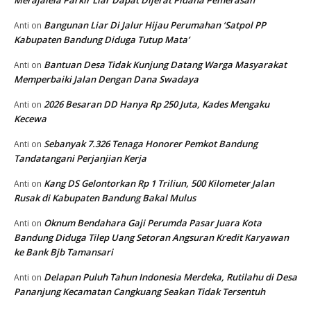
Bangunan Liar Di Jalur Hijau Perumahan ‘Satpol PP
Anti
on
Kabupaten Bandung Diduga Tutup Mata’
Bantuan Desa Tidak Kunjung Datang Warga Masyarakat
Anti
on
Memperbaiki Jalan Dengan Dana Swadaya
2026 Besaran DD Hanya Rp 250 Juta, Kades Mengaku
Anti
on
Kecewa
Sebanyak 7.326 Tenaga Honorer Pemkot Bandung
Anti
on
Tandatangani Perjanjian Kerja
Kang DS Gelontorkan Rp 1 Triliun, 500 Kilometer Jalan
Anti
on
Rusak di Kabupaten Bandung Bakal Mulus
Oknum Bendahara Gaji Perumda Pasar Juara Kota
Anti
on
Bandung Diduga Tilep Uang Setoran Angsuran Kredit Karyawan
ke Bank Bjb Tamansari
Delapan Puluh Tahun Indonesia Merdeka, Rutilahu di Desa
Anti
on
Pananjung Kecamatan Cangkuang Seakan Tidak Tersentuh