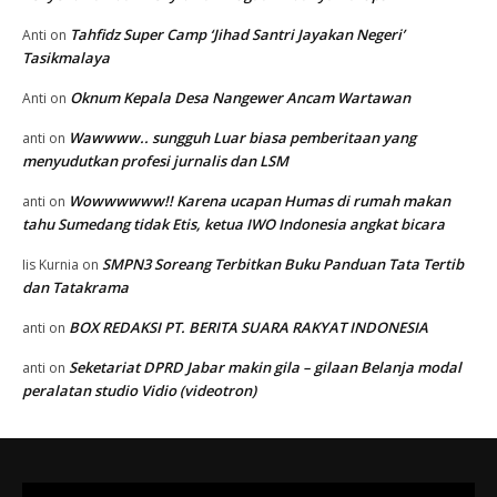
Tahfidz Super Camp ‘Jihad Santri Jayakan Negeri’
Anti
on
Tasikmalaya
Oknum Kepala Desa Nangewer Ancam Wartawan
Anti
on
Wawwww.. sungguh Luar biasa pemberitaan yang
anti
on
menyudutkan profesi jurnalis dan LSM
Wowwwwww!! Karena ucapan Humas di rumah makan
anti
on
tahu Sumedang tidak Etis, ketua IWO Indonesia angkat bicara
SMPN3 Soreang Terbitkan Buku Panduan Tata Tertib
Iis Kurnia
on
dan Tatakrama
BOX REDAKSI PT. BERITA SUARA RAKYAT INDONESIA
anti
on
Seketariat DPRD Jabar makin gila – gilaan Belanja modal
anti
on
peralatan studio Vidio (videotron)