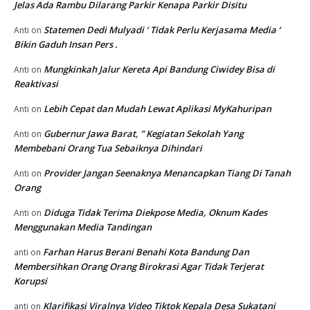
Jelas Ada Rambu Dilarang Parkir Kenapa Parkir Disitu
Statemen Dedi Mulyadi ‘ Tidak Perlu Kerjasama Media ‘
Anti
on
Bikin Gaduh Insan Pers .
Mungkinkah Jalur Kereta Api Bandung Ciwidey Bisa di
Anti
on
Reaktivasi
Lebih Cepat dan Mudah Lewat Aplikasi MyKahuripan
Anti
on
Gubernur Jawa Barat, ” Kegiatan Sekolah Yang
Anti
on
Membebani Orang Tua Sebaiknya Dihindari
Provider Jangan Seenaknya Menancapkan Tiang Di Tanah
Anti
on
Orang
Diduga Tidak Terima Diekpose Media, Oknum Kades
Anti
on
Menggunakan Media Tandingan
Farhan Harus Berani Benahi Kota Bandung Dan
anti
on
Membersihkan Orang Orang Birokrasi Agar Tidak Terjerat
Korupsi
Klarifikasi Viralnya Video Tiktok Kepala Desa Sukatani
anti
on