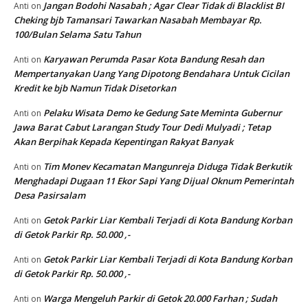
Jangan Bodohi Nasabah ; Agar Clear Tidak di Blacklist BI
Anti
on
Cheking bjb Tamansari Tawarkan Nasabah Membayar Rp.
100/Bulan Selama Satu Tahun
Karyawan Perumda Pasar Kota Bandung Resah dan
Anti
on
Mempertanyakan Uang Yang Dipotong Bendahara Untuk Cicilan
Kredit ke bjb Namun Tidak Disetorkan
Pelaku Wisata Demo ke Gedung Sate Meminta Gubernur
Anti
on
Jawa Barat Cabut Larangan Study Tour Dedi Mulyadi ; Tetap
Akan Berpihak Kepada Kepentingan Rakyat Banyak
Tim Monev Kecamatan Mangunreja Diduga Tidak Berkutik
Anti
on
Menghadapi Dugaan 11 Ekor Sapi Yang Dijual Oknum Pemerintah
Desa Pasirsalam
Getok Parkir Liar Kembali Terjadi di Kota Bandung Korban
Anti
on
di Getok Parkir Rp. 50.000 ,-
Getok Parkir Liar Kembali Terjadi di Kota Bandung Korban
Anti
on
di Getok Parkir Rp. 50.000 ,-
Warga Mengeluh Parkir di Getok 20.000 Farhan ; Sudah
Anti
on