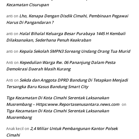
Kecamatan Cisurupan
Lho, Kenapa Dengan Disdik Cimahi, Pembinaan Pegawai
anti
on
Harus Di Pangandaran ?
Halal Bihalal Keluarga Besar Purabaya 1445 H Kembali
anti
on
Dilaksanakan, Sederhana Penuh Keakraban
Kepala Sekolah SMPN3 Soreang Undang Orang Tua Murid
anti
on
Kepedulian Warga Rw. 06 Pananjung Dalam Pesta
Anti
on
Demokrasi Daerah Masih Kurang
Sekda dan Anggota DPRD Bandung Di Tetapkan Menjadi
Anti
on
Tersangka Baru Kasus Bandung Smart City
Tiga Kecamatan Di Kota Cimahi Serentak Laksanakan
Musrembang – Https:www.Reportasenusantara.news.com
on
Tiga Kecamatan Di Kota Cimahi Serentak Laksanakan
Musrembang
2,4 Miliar Untuk Pembangunan Kantor Polsek
Anak kecil
on
Cimahi