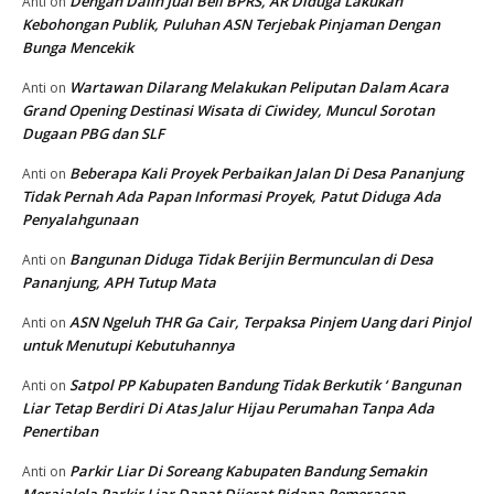
Dengan Dalih Jual Beli BPRS, AR Diduga Lakukan
Anti
on
Kebohongan Publik, Puluhan ASN Terjebak Pinjaman Dengan
Bunga Mencekik
Wartawan Dilarang Melakukan Peliputan Dalam Acara
Anti
on
Grand Opening Destinasi Wisata di Ciwidey, Muncul Sorotan
Dugaan PBG dan SLF
Beberapa Kali Proyek Perbaikan Jalan Di Desa Pananjung
Anti
on
Tidak Pernah Ada Papan Informasi Proyek, Patut Diduga Ada
Penyalahgunaan
Bangunan Diduga Tidak Berijin Bermunculan di Desa
Anti
on
Pananjung, APH Tutup Mata
ASN Ngeluh THR Ga Cair, Terpaksa Pinjem Uang dari Pinjol
Anti
on
untuk Menutupi Kebutuhannya
Satpol PP Kabupaten Bandung Tidak Berkutik ‘ Bangunan
Anti
on
Liar Tetap Berdiri Di Atas Jalur Hijau Perumahan Tanpa Ada
Penertiban
Parkir Liar Di Soreang Kabupaten Bandung Semakin
Anti
on
Merajalela Parkir Liar Dapat Dijerat Pidana Pemerasan