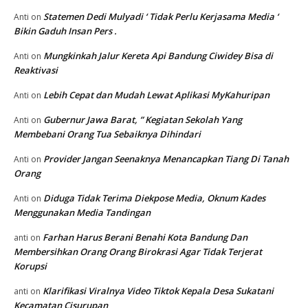
Statemen Dedi Mulyadi ‘ Tidak Perlu Kerjasama Media ‘
Anti
on
Bikin Gaduh Insan Pers .
Mungkinkah Jalur Kereta Api Bandung Ciwidey Bisa di
Anti
on
Reaktivasi
Lebih Cepat dan Mudah Lewat Aplikasi MyKahuripan
Anti
on
Gubernur Jawa Barat, ” Kegiatan Sekolah Yang
Anti
on
Membebani Orang Tua Sebaiknya Dihindari
Provider Jangan Seenaknya Menancapkan Tiang Di Tanah
Anti
on
Orang
Diduga Tidak Terima Diekpose Media, Oknum Kades
Anti
on
Menggunakan Media Tandingan
Farhan Harus Berani Benahi Kota Bandung Dan
anti
on
Membersihkan Orang Orang Birokrasi Agar Tidak Terjerat
Korupsi
Klarifikasi Viralnya Video Tiktok Kepala Desa Sukatani
anti
on
Kecamatan Cisurupan