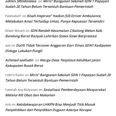
admin.SRIndonesia
Miris” Bangunan Sekolah SDN 1 Papayan
on
Sudah 20 Tahun Belum Tersentuh Bantuan Pemerintah
Kisah Inspirasi” Hadiat (53) Driver Ambulance,
Pasmata01
on
Melakukan Amal Terhadap Umat, Punya Kepuasan Tersendiri
SDN Rendeh Kecamatan Cikalong Wetan Kab.
Wiwin Winarti
on
Bandung Barat Banyak Lahirkan Siswa Siswi Berprestasi
Dalih Tidak Tercover Anggaran Dari Dinas SDN1 Kadipaten
anti
on
Diduga Lakukan Pungli
Achmad saefudin
Warga Desa Tenjolaut Keluhkan Jalan
on
Kabupaten Rusak Berat
Miris” Bangunan Sekolah SDN 1 Papayan Sudah 20
Udin'n Radio
on
Tahun Belum Tersentuh Bantuan Pemerintah
Sosialisasi Pemberdayaan Masyarakat
Fatimah Any Mulyasari
on
Melalui KIE Obat dan Makanan
Ketidakwajaran LHKPN Bisa Menjadi Titik Masuk
Anti
on
Penyelidikan dan Penyidikan Dugaan Adanya Korupsi