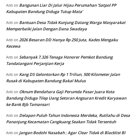
Bangunan Liar Di Jalur Hijau Perumahan ‘Satpol PP
Anti
on
Kabupaten Bandung Diduga Tutup Mata’
Bantuan Desa Tidak Kunjung Datang Warga Masyarakat
Anti
on
Memperbaiki Jalan Dengan Dana Swadaya
2026 Besaran DD Hanya Rp 250 Juta, Kades Mengaku
Anti
on
Kecewa
Sebanyak 7.326 Tenaga Honorer Pemkot Bandung
Anti
on
Tandatangani Perjanjian Kerja
Kang DS Gelontorkan Rp 1 Triliun, 500 Kilometer Jalan
Anti
on
Rusak di Kabupaten Bandung Bakal Mulus
Oknum Bendahara Gaji Perumda Pasar Juara Kota
Anti
on
Bandung Diduga Tilep Uang Setoran Angsuran Kredit Karyawan
ke Bank Bjb Tamansari
Delapan Puluh Tahun Indonesia Merdeka, Rutilahu di Desa
Anti
on
Pananjung Kecamatan Cangkuang Seakan Tidak Tersentuh
Jangan Bodohi Nasabah ; Agar Clear Tidak di Blacklist BI
Anti
on