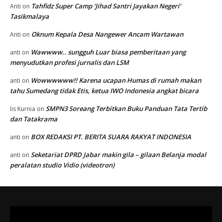
Tahfidz Super Camp ‘Jihad Santri Jayakan Negeri’
Anti
on
Tasikmalaya
Oknum Kepala Desa Nangewer Ancam Wartawan
Anti
on
Wawwww.. sungguh Luar biasa pemberitaan yang
anti
on
menyudutkan profesi jurnalis dan LSM
Wowwwwww!! Karena ucapan Humas di rumah makan
anti
on
tahu Sumedang tidak Etis, ketua IWO Indonesia angkat bicara
SMPN3 Soreang Terbitkan Buku Panduan Tata Tertib
Iis Kurnia
on
dan Tatakrama
BOX REDAKSI PT. BERITA SUARA RAKYAT INDONESIA
anti
on
Seketariat DPRD Jabar makin gila – gilaan Belanja modal
anti
on
peralatan studio Vidio (videotron)