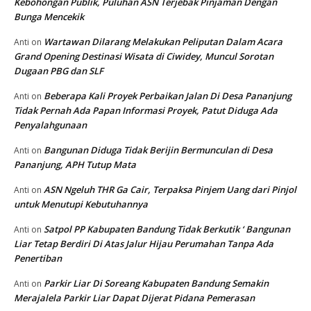
Kebohongan Publik, Puluhan ASN Terjebak Pinjaman Dengan
Bunga Mencekik
Wartawan Dilarang Melakukan Peliputan Dalam Acara
Anti
on
Grand Opening Destinasi Wisata di Ciwidey, Muncul Sorotan
Dugaan PBG dan SLF
Beberapa Kali Proyek Perbaikan Jalan Di Desa Pananjung
Anti
on
Tidak Pernah Ada Papan Informasi Proyek, Patut Diduga Ada
Penyalahgunaan
Bangunan Diduga Tidak Berijin Bermunculan di Desa
Anti
on
Pananjung, APH Tutup Mata
ASN Ngeluh THR Ga Cair, Terpaksa Pinjem Uang dari Pinjol
Anti
on
untuk Menutupi Kebutuhannya
Satpol PP Kabupaten Bandung Tidak Berkutik ‘ Bangunan
Anti
on
Liar Tetap Berdiri Di Atas Jalur Hijau Perumahan Tanpa Ada
Penertiban
Parkir Liar Di Soreang Kabupaten Bandung Semakin
Anti
on
Merajalela Parkir Liar Dapat Dijerat Pidana Pemerasan