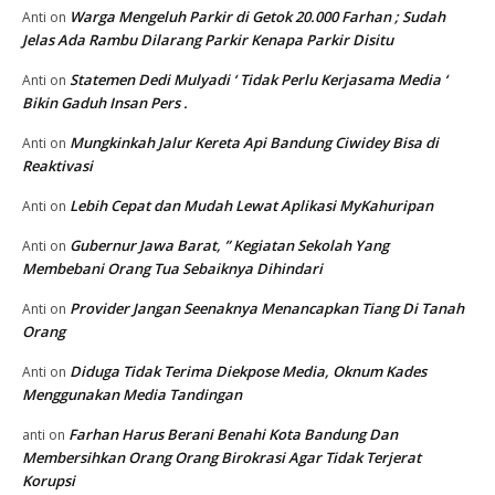
Warga Mengeluh Parkir di Getok 20.000 Farhan ; Sudah
Anti
on
Jelas Ada Rambu Dilarang Parkir Kenapa Parkir Disitu
Statemen Dedi Mulyadi ‘ Tidak Perlu Kerjasama Media ‘
Anti
on
Bikin Gaduh Insan Pers .
Mungkinkah Jalur Kereta Api Bandung Ciwidey Bisa di
Anti
on
Reaktivasi
Lebih Cepat dan Mudah Lewat Aplikasi MyKahuripan
Anti
on
Gubernur Jawa Barat, ” Kegiatan Sekolah Yang
Anti
on
Membebani Orang Tua Sebaiknya Dihindari
Provider Jangan Seenaknya Menancapkan Tiang Di Tanah
Anti
on
Orang
Diduga Tidak Terima Diekpose Media, Oknum Kades
Anti
on
Menggunakan Media Tandingan
Farhan Harus Berani Benahi Kota Bandung Dan
anti
on
Membersihkan Orang Orang Birokrasi Agar Tidak Terjerat
Korupsi