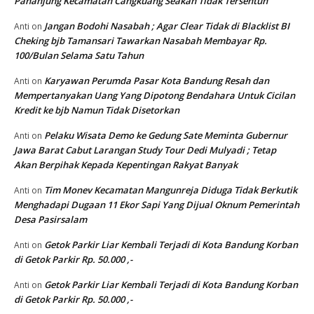
Pananjung Kecamatan Cangkuang Seakan Tidak Tersentuh
Jangan Bodohi Nasabah ; Agar Clear Tidak di Blacklist BI
Anti
on
Cheking bjb Tamansari Tawarkan Nasabah Membayar Rp.
100/Bulan Selama Satu Tahun
Karyawan Perumda Pasar Kota Bandung Resah dan
Anti
on
Mempertanyakan Uang Yang Dipotong Bendahara Untuk Cicilan
Kredit ke bjb Namun Tidak Disetorkan
Pelaku Wisata Demo ke Gedung Sate Meminta Gubernur
Anti
on
Jawa Barat Cabut Larangan Study Tour Dedi Mulyadi ; Tetap
Akan Berpihak Kepada Kepentingan Rakyat Banyak
Tim Monev Kecamatan Mangunreja Diduga Tidak Berkutik
Anti
on
Menghadapi Dugaan 11 Ekor Sapi Yang Dijual Oknum Pemerintah
Desa Pasirsalam
Getok Parkir Liar Kembali Terjadi di Kota Bandung Korban
Anti
on
di Getok Parkir Rp. 50.000 ,-
Getok Parkir Liar Kembali Terjadi di Kota Bandung Korban
Anti
on
di Getok Parkir Rp. 50.000 ,-