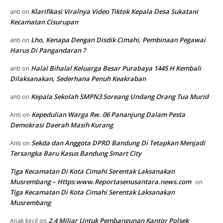
Klarifikasi Viralnya Video Tiktok Kepala Desa Sukatani
anti
on
Kecamatan Cisurupan
Lho, Kenapa Dengan Disdik Cimahi, Pembinaan Pegawai
anti
on
Harus Di Pangandaran ?
Halal Bihalal Keluarga Besar Purabaya 1445 H Kembali
anti
on
Dilaksanakan, Sederhana Penuh Keakraban
Kepala Sekolah SMPN3 Soreang Undang Orang Tua Murid
anti
on
Kepedulian Warga Rw. 06 Pananjung Dalam Pesta
Anti
on
Demokrasi Daerah Masih Kurang
Sekda dan Anggota DPRD Bandung Di Tetapkan Menjadi
Anti
on
Tersangka Baru Kasus Bandung Smart City
Tiga Kecamatan Di Kota Cimahi Serentak Laksanakan
Musrembang – Https:www.Reportasenusantara.news.com
on
Tiga Kecamatan Di Kota Cimahi Serentak Laksanakan
Musrembang
2,4 Miliar Untuk Pembangunan Kantor Polsek
Anak kecil
on