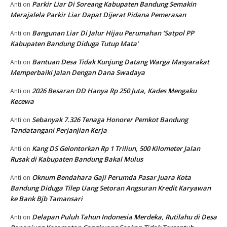
Parkir Liar Di Soreang Kabupaten Bandung Semakin
Anti
on
Merajalela Parkir Liar Dapat Dijerat Pidana Pemerasan
Bangunan Liar Di Jalur Hijau Perumahan ‘Satpol PP
Anti
on
Kabupaten Bandung Diduga Tutup Mata’
Bantuan Desa Tidak Kunjung Datang Warga Masyarakat
Anti
on
Memperbaiki Jalan Dengan Dana Swadaya
2026 Besaran DD Hanya Rp 250 Juta, Kades Mengaku
Anti
on
Kecewa
Sebanyak 7.326 Tenaga Honorer Pemkot Bandung
Anti
on
Tandatangani Perjanjian Kerja
Kang DS Gelontorkan Rp 1 Triliun, 500 Kilometer Jalan
Anti
on
Rusak di Kabupaten Bandung Bakal Mulus
Oknum Bendahara Gaji Perumda Pasar Juara Kota
Anti
on
Bandung Diduga Tilep Uang Setoran Angsuran Kredit Karyawan
ke Bank Bjb Tamansari
Delapan Puluh Tahun Indonesia Merdeka, Rutilahu di Desa
Anti
on