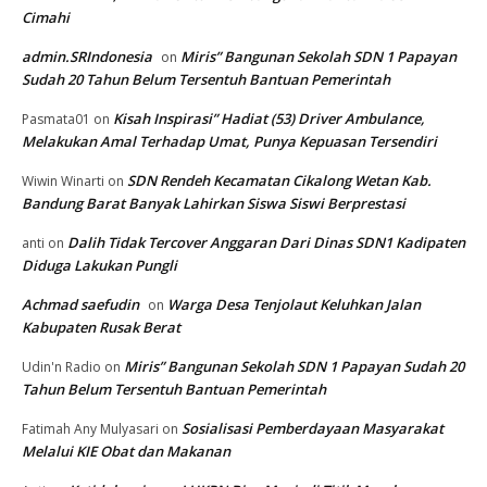
Cimahi
admin.SRIndonesia
Miris” Bangunan Sekolah SDN 1 Papayan
on
Sudah 20 Tahun Belum Tersentuh Bantuan Pemerintah
Kisah Inspirasi” Hadiat (53) Driver Ambulance,
Pasmata01
on
Melakukan Amal Terhadap Umat, Punya Kepuasan Tersendiri
SDN Rendeh Kecamatan Cikalong Wetan Kab.
Wiwin Winarti
on
Bandung Barat Banyak Lahirkan Siswa Siswi Berprestasi
Dalih Tidak Tercover Anggaran Dari Dinas SDN1 Kadipaten
anti
on
Diduga Lakukan Pungli
Achmad saefudin
Warga Desa Tenjolaut Keluhkan Jalan
on
Kabupaten Rusak Berat
Miris” Bangunan Sekolah SDN 1 Papayan Sudah 20
Udin'n Radio
on
Tahun Belum Tersentuh Bantuan Pemerintah
Sosialisasi Pemberdayaan Masyarakat
Fatimah Any Mulyasari
on
Melalui KIE Obat dan Makanan