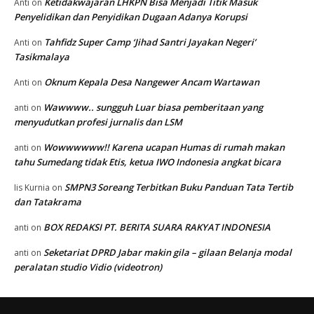
Ketidakwajaran LHKPN Bisa Menjadi Titik Masuk
Anti
on
Penyelidikan dan Penyidikan Dugaan Adanya Korupsi
Tahfidz Super Camp ‘Jihad Santri Jayakan Negeri’
Anti
on
Tasikmalaya
Oknum Kepala Desa Nangewer Ancam Wartawan
Anti
on
Wawwww.. sungguh Luar biasa pemberitaan yang
anti
on
menyudutkan profesi jurnalis dan LSM
Wowwwwww!! Karena ucapan Humas di rumah makan
anti
on
tahu Sumedang tidak Etis, ketua IWO Indonesia angkat bicara
SMPN3 Soreang Terbitkan Buku Panduan Tata Tertib
Iis Kurnia
on
dan Tatakrama
BOX REDAKSI PT. BERITA SUARA RAKYAT INDONESIA
anti
on
Seketariat DPRD Jabar makin gila – gilaan Belanja modal
anti
on
peralatan studio Vidio (videotron)