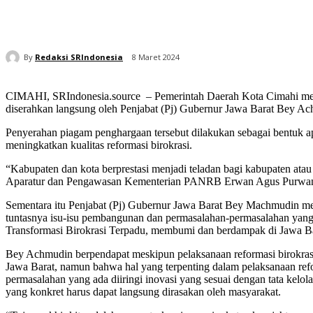
By
Redaksi SRIndonesia
8 Maret 2024
CIMAHI, SRIndonesia.source – Pemerintah Daerah Kota Cimahi men
diserahkan langsung oleh Penjabat (Pj) Gubernur Jawa Barat Bey A
Penyerahan piagam penghargaan tersebut dilakukan sebagai bentuk ap
meningkatkan kualitas reformasi birokrasi.
“Kabupaten dan kota berprestasi menjadi teladan bagi kabupaten atau 
Aparatur dan Pengawasan Kementerian PANRB Erwan Agus Purwan
Sementara itu Penjabat (Pj) Gubernur Jawa Barat Bey Machmudin men
tuntasnya isu-isu pembangunan dan permasalahan-permasalahan yang 
Transformasi Birokrasi Terpadu, membumi dan berdampak di Jawa B
Bey Achmudin berpendapat meskipun pelaksanaan reformasi birokrasi y
Jawa Barat, namun bahwa hal yang terpenting dalam pelaksanaan refo
permasalahan yang ada diiringi inovasi yang sesuai dengan tata kelol
yang konkret harus dapat langsung dirasakan oleh masyarakat.