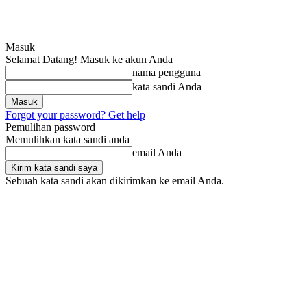
Masuk
Selamat Datang! Masuk ke akun Anda
nama pengguna
kata sandi Anda
Forgot your password? Get help
Pemulihan password
Memulihkan kata sandi anda
email Anda
Sebuah kata sandi akan dikirimkan ke email Anda.
Jumat, Agustus 7, 2026
Masuk / Bergabung
SRIndonesia
BOX RED