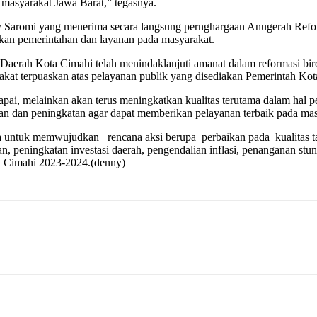
 masyarakat Jawa Barat,” tegasnya.
cky Saromi yang menerima secara langsung pernghargaan Anugerah Ref
nkan pemerintahan dan layanan pada masyarakat.
Daerah Kota Cimahi telah menindaklanjuti amanat dalam reformasi bir
akat terpuaskan atas pelayanan publik yang disediakan Pemerintah Kot
capai, melainkan akan terus meningkatkan kualitas terutama dalam hal
n dan peningkatan agar dapat memberikan pelayanan terbaik pada masy
ya untuk memwujudkan rencana aksi berupa perbaikan pada kualitas tat
n, peningkatan investasi daerah, pengendalian inflasi, penanganan stu
a Cimahi 2023-2024.(denny)