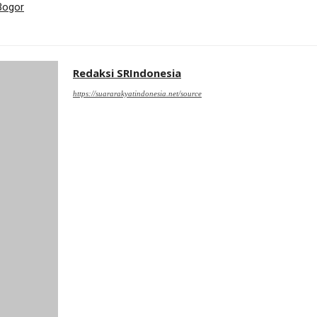
Bogor
Redaksi SRIndonesia
https://suararakyatindonesia.net/source