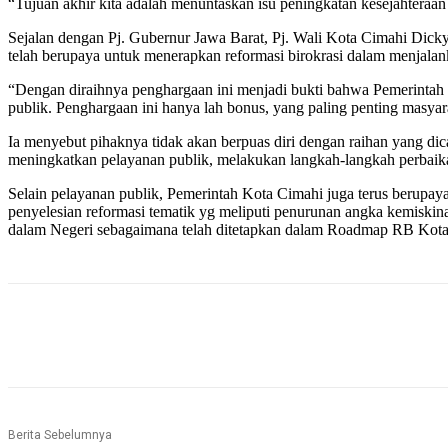
“Tujuan akhir kita adalah menuntaskan isu peningkatan kesejahteraan
Sejalan dengan Pj. Gubernur Jawa Barat, Pj. Wali Kota Cimahi Di
telah berupaya untuk menerapkan reformasi birokrasi dalam menjala
“Dengan diraihnya penghargaan ini menjadi bukti bahwa Pemerintah 
publik. Penghargaan ini hanya lah bonus, yang paling penting masyar
Ia menyebut pihaknya tidak akan berpuas diri dengan raihan yang di
meningkatkan pelayanan publik, melakukan langkah-langkah perbaika
Selain pelayanan publik, Pemerintah Kota Cimahi juga terus berupa
penyelesian reformasi tematik yg meliputi penurunan angka kemiskina
dalam Negeri sebagaimana telah ditetapkan dalam Roadmap RB Kot
Bagikan
Berita Sebelumnya