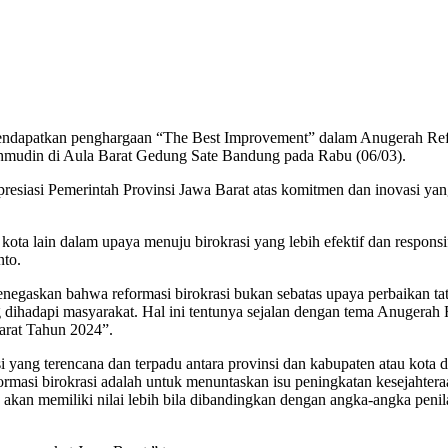
dapatkan penghargaan “The Best Improvement” dalam Anugerah Reform
chmudin di Aula Barat Gedung Sate Bandung pada Rabu (06/03).
resiasi Pemerintah Provinsi Jawa Barat atas komitmen dan inovasi yan
kota lain dalam upaya menuju birokrasi yang lebih efektif dan responsi
to.
egaskan bahwa reformasi birokrasi bukan sebatas upaya perbaikan ta
dihadapi masyarakat. Hal ini tentunya sejalan dengan tema Anugerah 
arat Tahun 2024”.
ang terencana dan terpadu antara provinsi dan kabupaten atau kota di
rmasi birokrasi adalah untuk menuntaskan isu peningkatan kesejahtera
a akan memiliki nilai lebih bila dibandingkan dengan angka-angka penil