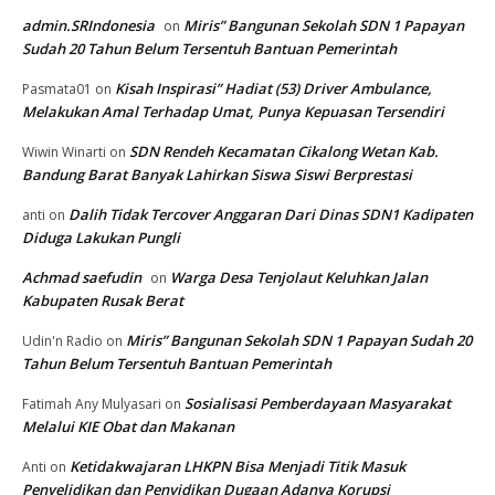
admin.SRIndonesia
Miris” Bangunan Sekolah SDN 1 Papayan
on
Sudah 20 Tahun Belum Tersentuh Bantuan Pemerintah
Kisah Inspirasi” Hadiat (53) Driver Ambulance,
Pasmata01
on
Melakukan Amal Terhadap Umat, Punya Kepuasan Tersendiri
SDN Rendeh Kecamatan Cikalong Wetan Kab.
Wiwin Winarti
on
Bandung Barat Banyak Lahirkan Siswa Siswi Berprestasi
Dalih Tidak Tercover Anggaran Dari Dinas SDN1 Kadipaten
anti
on
Diduga Lakukan Pungli
Achmad saefudin
Warga Desa Tenjolaut Keluhkan Jalan
on
Kabupaten Rusak Berat
Miris” Bangunan Sekolah SDN 1 Papayan Sudah 20
Udin'n Radio
on
Tahun Belum Tersentuh Bantuan Pemerintah
Sosialisasi Pemberdayaan Masyarakat
Fatimah Any Mulyasari
on
Melalui KIE Obat dan Makanan
Ketidakwajaran LHKPN Bisa Menjadi Titik Masuk
Anti
on
Penyelidikan dan Penyidikan Dugaan Adanya Korupsi