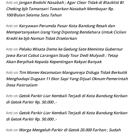
Jangan Bodohi Nasabah ; Agar Clear Tidak di Blacklist BI
Anti
on
Cheking bjb Tamansari Tawarkan Nasabah Membayar Rp.
100/Bulan Selama Satu Tahun
Karyawan Perumda Pasar Kota Bandung Resah dan
Anti
on
Mempertanyakan Uang Yang Dipotong Bendahara Untuk Cicilan
Kredit ke bjb Namun Tidak Disetorkan
Pelaku Wisata Demo ke Gedung Sate Meminta Gubernur
Anti
on
Jawa Barat Cabut Larangan Study Tour Dedi Mulyadi ; Tetap
Akan Berpihak Kepada Kepentingan Rakyat Banyak
Tim Monev Kecamatan Mangunreja Diduga Tidak Berkutik
Anti
on
Menghadapi Dugaan 11 Ekor Sapi Yang Dijual Oknum Pemerintah
Desa Pasirsalam
Getok Parkir Liar Kembali Terjadi di Kota Bandung Korban
Anti
on
di Getok Parkir Rp. 50.000 ,-
Getok Parkir Liar Kembali Terjadi di Kota Bandung Korban
Anti
on
di Getok Parkir Rp. 50.000 ,-
Warga Mengeluh Parkir di Getok 20.000 Farhan ; Sudah
Anti
on