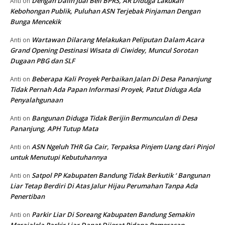
Dengan Dalih Jual Beli BPRS, AR Diduga Lakukan
Anti
on
Kebohongan Publik, Puluhan ASN Terjebak Pinjaman Dengan
Bunga Mencekik
Wartawan Dilarang Melakukan Peliputan Dalam Acara
Anti
on
Grand Opening Destinasi Wisata di Ciwidey, Muncul Sorotan
Dugaan PBG dan SLF
Beberapa Kali Proyek Perbaikan Jalan Di Desa Pananjung
Anti
on
Tidak Pernah Ada Papan Informasi Proyek, Patut Diduga Ada
Penyalahgunaan
Bangunan Diduga Tidak Berijin Bermunculan di Desa
Anti
on
Pananjung, APH Tutup Mata
ASN Ngeluh THR Ga Cair, Terpaksa Pinjem Uang dari Pinjol
Anti
on
untuk Menutupi Kebutuhannya
Satpol PP Kabupaten Bandung Tidak Berkutik ‘ Bangunan
Anti
on
Liar Tetap Berdiri Di Atas Jalur Hijau Perumahan Tanpa Ada
Penertiban
Parkir Liar Di Soreang Kabupaten Bandung Semakin
Anti
on