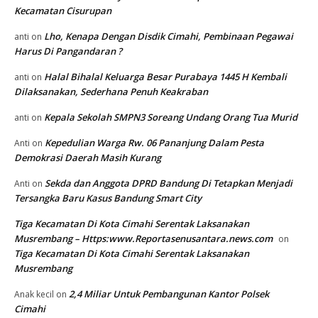
Kecamatan Cisurupan
Lho, Kenapa Dengan Disdik Cimahi, Pembinaan Pegawai
anti
on
Harus Di Pangandaran ?
Halal Bihalal Keluarga Besar Purabaya 1445 H Kembali
anti
on
Dilaksanakan, Sederhana Penuh Keakraban
Kepala Sekolah SMPN3 Soreang Undang Orang Tua Murid
anti
on
Kepedulian Warga Rw. 06 Pananjung Dalam Pesta
Anti
on
Demokrasi Daerah Masih Kurang
Sekda dan Anggota DPRD Bandung Di Tetapkan Menjadi
Anti
on
Tersangka Baru Kasus Bandung Smart City
Tiga Kecamatan Di Kota Cimahi Serentak Laksanakan
Musrembang – Https:www.Reportasenusantara.news.com
on
Tiga Kecamatan Di Kota Cimahi Serentak Laksanakan
Musrembang
2,4 Miliar Untuk Pembangunan Kantor Polsek
Anak kecil
on
Cimahi