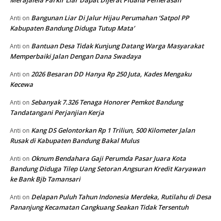
Merajalela Parkir Liar Dapat Dijerat Pidana Pemerasan
Bangunan Liar Di Jalur Hijau Perumahan ‘Satpol PP
Anti
on
Kabupaten Bandung Diduga Tutup Mata’
Bantuan Desa Tidak Kunjung Datang Warga Masyarakat
Anti
on
Memperbaiki Jalan Dengan Dana Swadaya
2026 Besaran DD Hanya Rp 250 Juta, Kades Mengaku
Anti
on
Kecewa
Sebanyak 7.326 Tenaga Honorer Pemkot Bandung
Anti
on
Tandatangani Perjanjian Kerja
Kang DS Gelontorkan Rp 1 Triliun, 500 Kilometer Jalan
Anti
on
Rusak di Kabupaten Bandung Bakal Mulus
Oknum Bendahara Gaji Perumda Pasar Juara Kota
Anti
on
Bandung Diduga Tilep Uang Setoran Angsuran Kredit Karyawan
ke Bank Bjb Tamansari
Delapan Puluh Tahun Indonesia Merdeka, Rutilahu di Desa
Anti
on
Pananjung Kecamatan Cangkuang Seakan Tidak Tersentuh