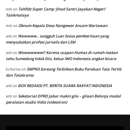
Tahfidz Super Camp ‘Jihad Santri Jayakan Negeri’
Anti
on
Tasikmalaya
Oknum Kepala Desa Nangewer Ancam Wartawan
Anti
on
Wawwww.. sungguh Luar biasa pemberitaan yang
anti
on
menyudutkan profesi jurnalis dan LSM
Wowwwwww!! Karena ucapan Humas di rumah makan
anti
on
tahu Sumedang tidak Etis, ketua IWO Indonesia angkat bicara
SMPN3 Soreang Terbitkan Buku Panduan Tata Tertib
Iis Kurnia
on
dan Tatakrama
BOX REDAKSI PT. BERITA SUARA RAKYAT INDONESIA
anti
on
Seketariat DPRD Jabar makin gila – gilaan Belanja modal
anti
on
peralatan studio Vidio (videotron)