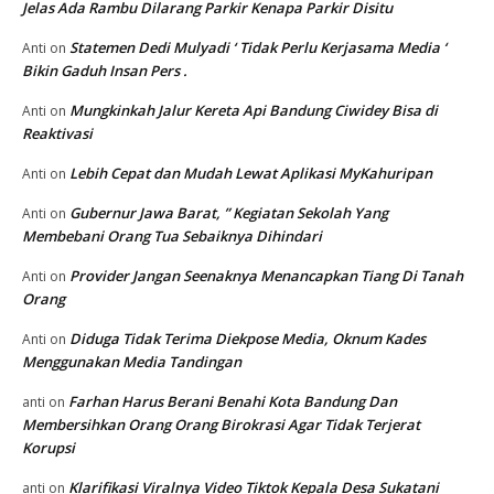
Jelas Ada Rambu Dilarang Parkir Kenapa Parkir Disitu
Statemen Dedi Mulyadi ‘ Tidak Perlu Kerjasama Media ‘
Anti
on
Bikin Gaduh Insan Pers .
Mungkinkah Jalur Kereta Api Bandung Ciwidey Bisa di
Anti
on
Reaktivasi
Lebih Cepat dan Mudah Lewat Aplikasi MyKahuripan
Anti
on
Gubernur Jawa Barat, ” Kegiatan Sekolah Yang
Anti
on
Membebani Orang Tua Sebaiknya Dihindari
Provider Jangan Seenaknya Menancapkan Tiang Di Tanah
Anti
on
Orang
Diduga Tidak Terima Diekpose Media, Oknum Kades
Anti
on
Menggunakan Media Tandingan
Farhan Harus Berani Benahi Kota Bandung Dan
anti
on
Membersihkan Orang Orang Birokrasi Agar Tidak Terjerat
Korupsi
Klarifikasi Viralnya Video Tiktok Kepala Desa Sukatani
anti
on