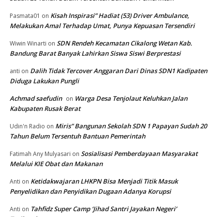
Kisah Inspirasi” Hadiat (53) Driver Ambulance,
Pasmata01
on
Melakukan Amal Terhadap Umat, Punya Kepuasan Tersendiri
SDN Rendeh Kecamatan Cikalong Wetan Kab.
Wiwin Winarti
on
Bandung Barat Banyak Lahirkan Siswa Siswi Berprestasi
Dalih Tidak Tercover Anggaran Dari Dinas SDN1 Kadipaten
anti
on
Diduga Lakukan Pungli
Achmad saefudin
Warga Desa Tenjolaut Keluhkan Jalan
on
Kabupaten Rusak Berat
Miris” Bangunan Sekolah SDN 1 Papayan Sudah 20
Udin'n Radio
on
Tahun Belum Tersentuh Bantuan Pemerintah
Sosialisasi Pemberdayaan Masyarakat
Fatimah Any Mulyasari
on
Melalui KIE Obat dan Makanan
Ketidakwajaran LHKPN Bisa Menjadi Titik Masuk
Anti
on
Penyelidikan dan Penyidikan Dugaan Adanya Korupsi
Tahfidz Super Camp ‘Jihad Santri Jayakan Negeri’
Anti
on