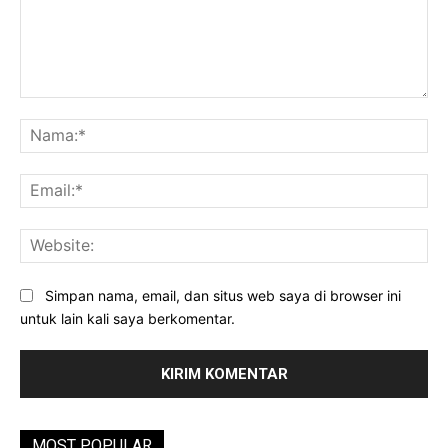
Komentar:
Na
Ema
Web
Simpan nama, email, dan situs web saya di browser ini
untuk lain kali saya berkomentar.
MOST POPULAR