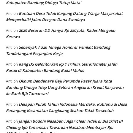
Kabupaten Bandung Diduga Tutup Mata’
Bantuan Desa Tidak Kunjung Datang Warga Masyarakat
Anti
on
Memperbaiki Jalan Dengan Dana Swadaya
2026 Besaran DD Hanya Rp 250 Juta, Kades Mengaku
Anti
on
Kecewa
Sebanyak 7.326 Tenaga Honorer Pemkot Bandung
Anti
on
Tandatangani Perjanjian Kerja
Kang DS Gelontorkan Rp 1 Triliun, 500 Kilometer Jalan
Anti
on
Rusak di Kabupaten Bandung Bakal Mulus
Oknum Bendahara Gaji Perumda Pasar Juara Kota
Anti
on
Bandung Diduga Tilep Uang Setoran Angsuran Kredit Karyawan
ke Bank Bjb Tamansari
Delapan Puluh Tahun Indonesia Merdeka, Rutilahu di Desa
Anti
on
Pananjung Kecamatan Cangkuang Seakan Tidak Tersentuh
Jangan Bodohi Nasabah ; Agar Clear Tidak di Blacklist BI
Anti
on
Cheking bjb Tamansari Tawarkan Nasabah Membayar Rp.