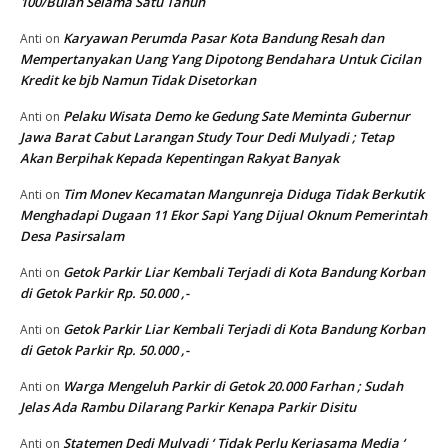
100/Bulan Selama Satu Tahun
Karyawan Perumda Pasar Kota Bandung Resah dan
Anti
on
Mempertanyakan Uang Yang Dipotong Bendahara Untuk Cicilan
Kredit ke bjb Namun Tidak Disetorkan
Pelaku Wisata Demo ke Gedung Sate Meminta Gubernur
Anti
on
Jawa Barat Cabut Larangan Study Tour Dedi Mulyadi ; Tetap
Akan Berpihak Kepada Kepentingan Rakyat Banyak
Tim Monev Kecamatan Mangunreja Diduga Tidak Berkutik
Anti
on
Menghadapi Dugaan 11 Ekor Sapi Yang Dijual Oknum Pemerintah
Desa Pasirsalam
Getok Parkir Liar Kembali Terjadi di Kota Bandung Korban
Anti
on
di Getok Parkir Rp. 50.000 ,-
Getok Parkir Liar Kembali Terjadi di Kota Bandung Korban
Anti
on
di Getok Parkir Rp. 50.000 ,-
Warga Mengeluh Parkir di Getok 20.000 Farhan ; Sudah
Anti
on
Jelas Ada Rambu Dilarang Parkir Kenapa Parkir Disitu
Statemen Dedi Mulyadi ‘ Tidak Perlu Kerjasama Media ‘
Anti
on