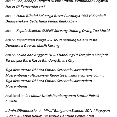
Lho, Kenapa Dengan Disdik Cimahi, Pembinaan Pegawai
anti
on
Harus Di Pangandaran ?
Halal Bihalal Keluarga Besar Purabaya 1445 H Kembali
anti
on
Dilaksanakan, Sederhana Penuh Keakraban
Kepala Sekolah SMPN3 Soreang Undang Orang Tua Murid
anti
on
Kepedulian Warga Rw. 06 Pananjung Dalam Pesta
Anti
on
Demokrasi Daerah Masih Kurang
Sekda dan Anggota DPRD Bandung Di Tetapkan Menjadi
Anti
on
Tersangka Baru Kasus Bandung Smart City
Tiga Kecamatan Di Kota Cimahi Serentak Laksanakan
Musrembang – Https:www.Reportasenusantara.news.com
on
Tiga Kecamatan Di Kota Cimahi Serentak Laksanakan
Musrembang
2,4 Miliar Untuk Pembangunan Kantor Polsek
Anak kecil
on
Cimahi
admin.SRIndonesia
Miris” Bangunan Sekolah SDN 1 Papayan
on
Sudah 20 Tahun Belum Tersentuh Bantuan Pemerintah