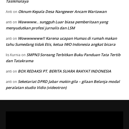
Tasikmalaya
Oknum Kepala Desa Nangewer Ancam Wartawan
Anti
on
Wawwww.. sungguh Luar biasa pemberitaan yang
anti
on
menyudutkan profesi jurnalis dan LSM
Wowwwwww!! Karena ucapan Humas di rumah makan
anti
on
tahu Sumedang tidak Etis, ketua IWO Indonesia angkat bicara
SMPN3 Soreang Terbitkan Buku Panduan Tata Tertib
Iis Kurnia
on
dan Tatakrama
BOX REDAKSI PT. BERITA SUARA RAKYAT INDONESIA
anti
on
Seketariat DPRD Jabar makin gila – gilaan Belanja modal
anti
on
peralatan studio Vidio (videotron)