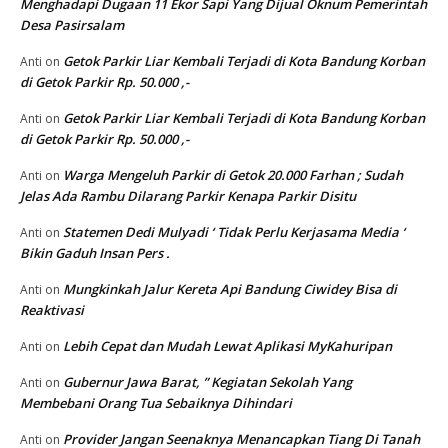
Menghadapi Dugaan 11 Ekor Sapi Yang Dijual Oknum Pemerintah
Desa Pasirsalam
Getok Parkir Liar Kembali Terjadi di Kota Bandung Korban
Anti
on
di Getok Parkir Rp. 50.000 ,-
Getok Parkir Liar Kembali Terjadi di Kota Bandung Korban
Anti
on
di Getok Parkir Rp. 50.000 ,-
Warga Mengeluh Parkir di Getok 20.000 Farhan ; Sudah
Anti
on
Jelas Ada Rambu Dilarang Parkir Kenapa Parkir Disitu
Statemen Dedi Mulyadi ‘ Tidak Perlu Kerjasama Media ‘
Anti
on
Bikin Gaduh Insan Pers .
Mungkinkah Jalur Kereta Api Bandung Ciwidey Bisa di
Anti
on
Reaktivasi
Lebih Cepat dan Mudah Lewat Aplikasi MyKahuripan
Anti
on
Gubernur Jawa Barat, ” Kegiatan Sekolah Yang
Anti
on
Membebani Orang Tua Sebaiknya Dihindari
Provider Jangan Seenaknya Menancapkan Tiang Di Tanah
Anti
on