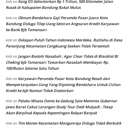
Kang DS Gelontorkan Rp 1 Triliun, 500 Kilometer Jalan
Anti
on
Rusak di Kabupaten Bandung Bakal Mulus
Oknum Bendahara Gaji Perumda Pasar Juara Kota
Anti
on
Bandung Diduga Tilep Uang Setoran Angsuran Kredit Karyawan
ke Bank Bjb Tamansari
Delapan Puluh Tahun Indonesia Merdeka, Rutilahu di Desa
Anti
on
Pananjung Kecamatan Cangkuang Seakan Tidak Tersentuh
Jangan Bodohi Nasabah ; Agar Clear Tidak di Blacklist BI
Anti
on
Cheking bjb Tamansari Tawarkan Nasabah Membayar Rp.
100/Bulan Selama Satu Tahun
Karyawan Perumda Pasar Kota Bandung Resah dan
Anti
on
Mempertanyakan Uang Yang Dipotong Bendahara Untuk Cicilan
Kredit ke bjb Namun Tidak Disetorkan
Pelaku Wisata Demo ke Gedung Sate Meminta Gubernur
Anti
on
Jawa Barat Cabut Larangan Study Tour Dedi Mulyadi ; Tetap
Akan Berpihak Kepada Kepentingan Rakyat Banyak
Tim Monev Kecamatan Mangunreja Diduga Tidak Berkutik
Anti
on