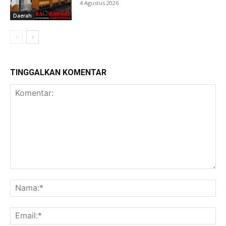
4 Agustus 2026
Daerah
TINGGALKAN KOMENTAR
Komentar:
Na
Ema