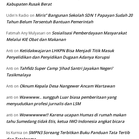
Kabupaten Rusak Berat
Miris” Bangunan Sekolah SDN 1 Papayan Sudah 20
Udin'n Radio
on
Tahun Belum Tersentuh Bantuan Pemerintah
Sosialisasi Pemberdayaan Masyarakat
Fatimah Any Mulyasari
on
Melalui KIE Obat dan Makanan
Ketidakwajaran LHKPN Bisa Menjadi Titik Masuk
Anti
on
Penyelidikan dan Penyidikan Dugaan Adanya Korupsi
Tahfidz Super Camp ‘Jihad Santri Jayakan Negeri’
Anti
on
Tasikmalaya
Oknum Kepala Desa Nangewer Ancam Wartawan
Anti
on
Wawwww.. sungguh Luar biasa pemberitaan yang
anti
on
menyudutkan profesi jurnalis dan LSM
Wowwwwww!! Karena ucapan Humas di rumah makan
anti
on
tahu Sumedang tidak Etis, ketua IWO Indonesia angkat bicara
SMPN3 Soreang Terbitkan Buku Panduan Tata Tertib
Iis Kurnia
on
dan Tatakrama