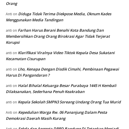
Orang
Diduga Tidak Terima Diekpose Media, Oknum Kades
Anti
on
Menggunakan Media Tandingan
Farhan Harus Berani Benahi Kota Bandung Dan
anti
on
Membersihkan Orang Orang Birokrasi Agar Tidak Terjerat
Korupsi
Klarifikasi Viralnya Video Tiktok Kepala Desa Sukatani
anti
on
Kecamatan Cisurupan
Lho, Kenapa Dengan Disdik Cimahi, Pembinaan Pegawai
anti
on
Harus Di Pangandaran ?
Halal Bihalal Keluarga Besar Purabaya 1445 H Kembali
anti
on
Dilaksanakan, Sederhana Penuh Keakraban
Kepala Sekolah SMPN3 Soreang Undang Orang Tua Murid
anti
on
Kepedulian Warga Rw. 06 Pananjung Dalam Pesta
Anti
on
Demokrasi Daerah Masih Kurang
Sekda dan Anggota DPRD Bandung Di Tetapkan Menjadi
Anti
on