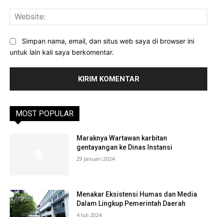
Web
Simpan nama, email, dan situs web saya di browser ini
untuk lain kali saya berkomentar.
MOST POPULAR
Maraknya Wartawan karbitan
gentayangan ke Dinas Instansi
29 Januari 2024
Menakar Eksistensi Humas dan Media
Dalam Lingkup Pemerintah Daerah
4 Juli 2024