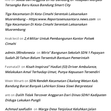
Tersangka Baru Kasus Bandung Smart City
Tiga Kecamatan Di Kota Cimahi Serentak Laksanakan
Musrembang – Https:www.Reportasenusantara.news.com
on
Tiga Kecamatan Di Kota Cimahi Serentak Laksanakan
Musrembang
2,4 Miliar Untuk Pembangunan Kantor Polsek
Anak kecil
on
Cimahi
admin.SRIndonesia
Miris” Bangunan Sekolah SDN 1 Papayan
on
Sudah 20 Tahun Belum Tersentuh Bantuan Pemerintah
Kisah Inspirasi” Hadiat (53) Driver Ambulance,
Pasmata01
on
Melakukan Amal Terhadap Umat, Punya Kepuasan Tersendiri
SDN Rendeh Kecamatan Cikalong Wetan Kab.
Wiwin Winarti
on
Bandung Barat Banyak Lahirkan Siswa Siswi Berprestasi
Dalih Tidak Tercover Anggaran Dari Dinas SDN1 Kadipaten
anti
on
Diduga Lakukan Pungli
Achmad saefudin
Warga Desa Tenjolaut Keluhkan Jalan
on