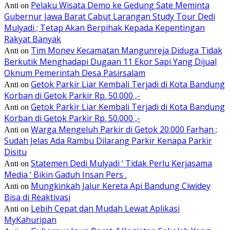
Pelaku Wisata Demo ke Gedung Sate Meminta
Anti
on
Gubernur Jawa Barat Cabut Larangan Study Tour Dedi
Mulyadi ; Tetap Akan Berpihak Kepada Kepentingan
Rakyat Banyak
Tim Monev Kecamatan Mangunreja Diduga Tidak
Anti
on
Berkutik Menghadapi Dugaan 11 Ekor Sapi Yang Dijual
Oknum Pemerintah Desa Pasirsalam
Getok Parkir Liar Kembali Terjadi di Kota Bandung
Anti
on
Korban di Getok Parkir Rp. 50.000 ,-
Getok Parkir Liar Kembali Terjadi di Kota Bandung
Anti
on
Korban di Getok Parkir Rp. 50.000 ,-
Warga Mengeluh Parkir di Getok 20.000 Farhan ;
Anti
on
Sudah Jelas Ada Rambu Dilarang Parkir Kenapa Parkir
Disitu
Statemen Dedi Mulyadi ‘ Tidak Perlu Kerjasama
Anti
on
Media ‘ Bikin Gaduh Insan Pers .
Mungkinkah Jalur Kereta Api Bandung Ciwidey
Anti
on
Bisa di Reaktivasi
Lebih Cepat dan Mudah Lewat Aplikasi
Anti
on
MyKahuripan