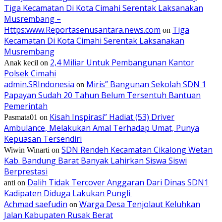
Tiga Kecamatan Di Kota Cimahi Serentak Laksanakan
Musrembang –
Https:www.Reportasenusantara.news.com
Tiga
on
Kecamatan Di Kota Cimahi Serentak Laksanakan
Musrembang
2,4 Miliar Untuk Pembangunan Kantor
Anak kecil
on
Polsek Cimahi
admin.SRIndonesia
Miris” Bangunan Sekolah SDN 1
on
Papayan Sudah 20 Tahun Belum Tersentuh Bantuan
Pemerintah
Kisah Inspirasi” Hadiat (53) Driver
Pasmata01
on
Ambulance, Melakukan Amal Terhadap Umat, Punya
Kepuasan Tersendiri
SDN Rendeh Kecamatan Cikalong Wetan
Wiwin Winarti
on
Kab. Bandung Barat Banyak Lahirkan Siswa Siswi
Berprestasi
Dalih Tidak Tercover Anggaran Dari Dinas SDN1
anti
on
Kadipaten Diduga Lakukan Pungli
Achmad saefudin
Warga Desa Tenjolaut Keluhkan
on
Jalan Kabupaten Rusak Berat