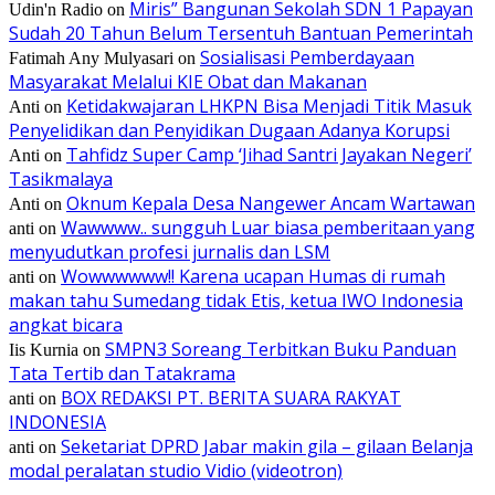
Miris” Bangunan Sekolah SDN 1 Papayan
Udin'n Radio
on
Sudah 20 Tahun Belum Tersentuh Bantuan Pemerintah
Sosialisasi Pemberdayaan
Fatimah Any Mulyasari
on
Masyarakat Melalui KIE Obat dan Makanan
Ketidakwajaran LHKPN Bisa Menjadi Titik Masuk
Anti
on
Penyelidikan dan Penyidikan Dugaan Adanya Korupsi
Tahfidz Super Camp ‘Jihad Santri Jayakan Negeri’
Anti
on
Tasikmalaya
Oknum Kepala Desa Nangewer Ancam Wartawan
Anti
on
Wawwww.. sungguh Luar biasa pemberitaan yang
anti
on
menyudutkan profesi jurnalis dan LSM
Wowwwwww!! Karena ucapan Humas di rumah
anti
on
makan tahu Sumedang tidak Etis, ketua IWO Indonesia
angkat bicara
SMPN3 Soreang Terbitkan Buku Panduan
Iis Kurnia
on
Tata Tertib dan Tatakrama
BOX REDAKSI PT. BERITA SUARA RAKYAT
anti
on
INDONESIA
Seketariat DPRD Jabar makin gila – gilaan Belanja
anti
on
modal peralatan studio Vidio (videotron)