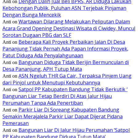
Dengan Dalih Jual Beli BPRS, AR Diduga Lakukan
Anti
on
Kebohongan Publik, Puluhan ASN Terjebak Pinjaman
Dengan Bunga Mencekik
Wartawan Dilarang Melakukan Peliputan Dalam
Anti
on
Acara Grand Opening Destinasi Wisata di Ciwidey, Muncul
Sorotan Dugaan PBG dan SLF
Beberapa Kali Proyek Perbaikan Jalan Di Desa
Anti
on
Pananjung Tidak Pernah Ada Papan Informasi Proyek,
Patut Diduga Ada Penyalahgunaan
Bangunan Diduga Tidak Berijin Bermunculan di
Anti
on
Desa Pananjung, APH Tutup Mata
ASN Ngeluh THR Ga Cair, Terpaksa Pinjem Uang
Anti
on
dari Pinjol untuk Menutupi Kebutuhannya
Satpol PP Kabupaten Bandung Tidak Berkutik ‘
Anti
on
Bangunan Liar Tetap Berdiri Di Atas Jalur Hijau
Perumahan Tanpa Ada Penertiban
Parkir Liar Di Soreang Kabupaten Bandung
Anti
on
Semakin Merajalela Parkir Liar Dapat Dijerat Pidana
Pemerasan
Bangunan Liar Di Jalur Hijau Perumahan ‘Satpol
Anti
on
PP Kabupaten Bandung Diduga Tutup Mata’