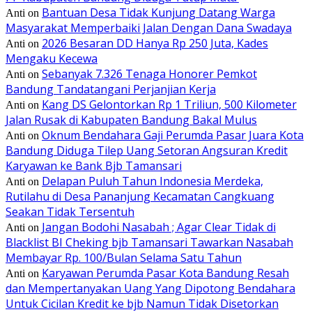
Bantuan Desa Tidak Kunjung Datang Warga
Anti
on
Masyarakat Memperbaiki Jalan Dengan Dana Swadaya
2026 Besaran DD Hanya Rp 250 Juta, Kades
Anti
on
Mengaku Kecewa
Sebanyak 7.326 Tenaga Honorer Pemkot
Anti
on
Bandung Tandatangani Perjanjian Kerja
Kang DS Gelontorkan Rp 1 Triliun, 500 Kilometer
Anti
on
Jalan Rusak di Kabupaten Bandung Bakal Mulus
Oknum Bendahara Gaji Perumda Pasar Juara Kota
Anti
on
Bandung Diduga Tilep Uang Setoran Angsuran Kredit
Karyawan ke Bank Bjb Tamansari
Delapan Puluh Tahun Indonesia Merdeka,
Anti
on
Rutilahu di Desa Pananjung Kecamatan Cangkuang
Seakan Tidak Tersentuh
Jangan Bodohi Nasabah ; Agar Clear Tidak di
Anti
on
Blacklist BI Cheking bjb Tamansari Tawarkan Nasabah
Membayar Rp. 100/Bulan Selama Satu Tahun
Karyawan Perumda Pasar Kota Bandung Resah
Anti
on
dan Mempertanyakan Uang Yang Dipotong Bendahara
Untuk Cicilan Kredit ke bjb Namun Tidak Disetorkan