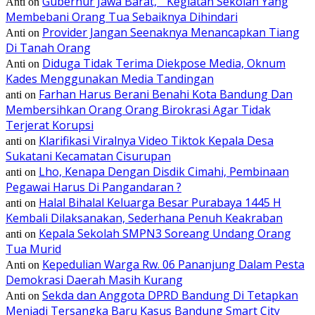
Gubernur Jawa Barat, ” Kegiatan Sekolah Yang
Anti
on
Membebani Orang Tua Sebaiknya Dihindari
Provider Jangan Seenaknya Menancapkan Tiang
Anti
on
Di Tanah Orang
Diduga Tidak Terima Diekpose Media, Oknum
Anti
on
Kades Menggunakan Media Tandingan
Farhan Harus Berani Benahi Kota Bandung Dan
anti
on
Membersihkan Orang Orang Birokrasi Agar Tidak
Terjerat Korupsi
Klarifikasi Viralnya Video Tiktok Kepala Desa
anti
on
Sukatani Kecamatan Cisurupan
Lho, Kenapa Dengan Disdik Cimahi, Pembinaan
anti
on
Pegawai Harus Di Pangandaran ?
Halal Bihalal Keluarga Besar Purabaya 1445 H
anti
on
Kembali Dilaksanakan, Sederhana Penuh Keakraban
Kepala Sekolah SMPN3 Soreang Undang Orang
anti
on
Tua Murid
Kepedulian Warga Rw. 06 Pananjung Dalam Pesta
Anti
on
Demokrasi Daerah Masih Kurang
Sekda dan Anggota DPRD Bandung Di Tetapkan
Anti
on
Menjadi Tersangka Baru Kasus Bandung Smart City