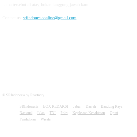
nama tersebut di atas, bukan tanggung jawab kami.
Contact us:
sriindonesiaonline@gmail.com
FOLLOW US
© SRIndonesia by Reartivity
SRIndonesia
BOX REDAKSI
Jabar
Daerah
Bandung Raya
Nasional
Iklan
TNI
Polri
Kejaksaan Kehakiman
Opini
Pendidikan
Wisata