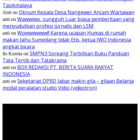
Tasikmalaya
Oknum Kepala Desa Nangewer Ancam Wartawan
Anti
on
Wawwww.. sungguh Luar biasa pemberitaan yang
anti
on
menyudutkan profesi jurnalis dan LSM
Wowwwwww!! Karena ucapan Humas di rumah
anti
on
makan tahu Sumedang tidak Etis, ketua IWO Indonesia
angkat bicara
SMPN3 Soreang Terbitkan Buku Panduan
Iis Kurnia
on
Tata Tertib dan Tatakrama
BOX REDAKSI PT. BERITA SUARA RAKYAT
anti
on
INDONESIA
Seketariat DPRD Jabar makin gila – gilaan Belanja
anti
on
modal peralatan studio Vidio (videotron)