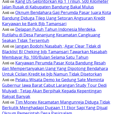
Kang DS Gelontorkan Rp 1 Triliun, 500 Kilometer
Anti
on
Jalan Rusak di Kabupaten Bandung Bakal Mulus
Oknum Bendahara Gaji Perumda Pasar Juara Kota
Anti
on
Bandung Diduga Tilep Uang Setoran Angsuran Kredit
Karyawan ke Bank Bjb Tamansari
Delapan Puluh Tahun Indonesia Merdeka,
Anti
on
Rutilahu di Desa Pananjung Kecamatan Cangkuang
Seakan Tidak Tersentuh
Jangan Bodohi Nasabah ; Agar Clear Tidak di
Anti
on
Blacklist BI Cheking bjb Tamansari Tawarkan Nasabah
Membayar Rp. 100/Bulan Selama Satu Tahun
Karyawan Perumda Pasar Kota Bandung Resah
Anti
on
dan Mempertanyakan Uang Yang Dipotong Bendahara
Untuk Cicilan Kredit ke bjb Namun Tidak Disetorkan
Pelaku Wisata Demo ke Gedung Sate Meminta
Anti
on
Gubernur Jawa Barat Cabut Larangan Study Tour Dedi
Mulyadi ; Tetap Akan Berpihak Kepada Kepentingan
Rakyat Banyak
Tim Monev Kecamatan Mangunreja Diduga Tidak
Anti
on
Berkutik Menghadapi Dugaan 11 Ekor Sapi Yang Dijual
Oknum Pemerintah Desa Pasirsalam