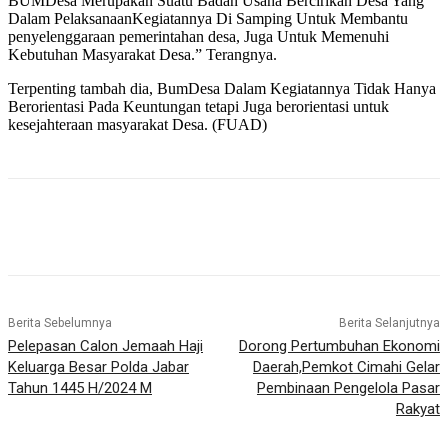
BUMDesa Merupakan Suatu Badan Usaha Bercirikan Desa Yang
Dalam PelaksanaanKegiatannya Di Samping Untuk Membantu
penyelenggaraan pemerintahan desa, Juga Untuk Memenuhi
Kebutuhan Masyarakat Desa.” Terangnya.
Terpenting tambah dia, BumDesa Dalam Kegiatannya Tidak Hanya
Berorientasi Pada Keuntungan tetapi Juga berorientasi untuk
kesejahteraan masyarakat Desa. (FUAD)
Berita Sebelumnya
Berita Selanjutnya
Pelepasan Calon Jemaah Haji
Dorong Pertumbuhan Ekonomi
Keluarga Besar Polda Jabar
Daerah,Pemkot Cimahi Gelar
Tahun 1445 H/2024 M
Pembinaan Pengelola Pasar
Rakyat