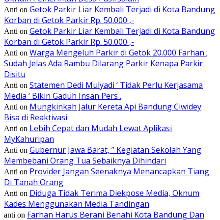
Getok Parkir Liar Kembali Terjadi di Kota Bandung
Anti
on
Korban di Getok Parkir Rp. 50.000 ,-
Getok Parkir Liar Kembali Terjadi di Kota Bandung
Anti
on
Korban di Getok Parkir Rp. 50.000 ,-
Warga Mengeluh Parkir di Getok 20.000 Farhan ;
Anti
on
Sudah Jelas Ada Rambu Dilarang Parkir Kenapa Parkir
Disitu
Statemen Dedi Mulyadi ‘ Tidak Perlu Kerjasama
Anti
on
Media ‘ Bikin Gaduh Insan Pers .
Mungkinkah Jalur Kereta Api Bandung Ciwidey
Anti
on
Bisa di Reaktivasi
Lebih Cepat dan Mudah Lewat Aplikasi
Anti
on
MyKahuripan
Gubernur Jawa Barat, ” Kegiatan Sekolah Yang
Anti
on
Membebani Orang Tua Sebaiknya Dihindari
Provider Jangan Seenaknya Menancapkan Tiang
Anti
on
Di Tanah Orang
Diduga Tidak Terima Diekpose Media, Oknum
Anti
on
Kades Menggunakan Media Tandingan
Farhan Harus Berani Benahi Kota Bandung Dan
anti
on