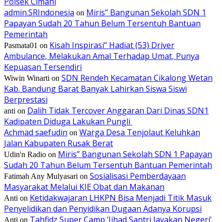
Polsek Cimahi
admin.SRIndonesia
Miris” Bangunan Sekolah SDN 1
on
Papayan Sudah 20 Tahun Belum Tersentuh Bantuan
Pemerintah
Kisah Inspirasi” Hadiat (53) Driver
Pasmata01
on
Ambulance, Melakukan Amal Terhadap Umat, Punya
Kepuasan Tersendiri
SDN Rendeh Kecamatan Cikalong Wetan
Wiwin Winarti
on
Kab. Bandung Barat Banyak Lahirkan Siswa Siswi
Berprestasi
Dalih Tidak Tercover Anggaran Dari Dinas SDN1
anti
on
Kadipaten Diduga Lakukan Pungli
Achmad saefudin
Warga Desa Tenjolaut Keluhkan
on
Jalan Kabupaten Rusak Berat
Miris” Bangunan Sekolah SDN 1 Papayan
Udin'n Radio
on
Sudah 20 Tahun Belum Tersentuh Bantuan Pemerintah
Sosialisasi Pemberdayaan
Fatimah Any Mulyasari
on
Masyarakat Melalui KIE Obat dan Makanan
Ketidakwajaran LHKPN Bisa Menjadi Titik Masuk
Anti
on
Penyelidikan dan Penyidikan Dugaan Adanya Korupsi
Tahfidz Super Camp ‘Jihad Santri Jayakan Negeri’
Anti
on