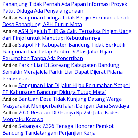
Pananjung Tidak Pernah Ada Papan Informasi Proyek,
Patut Diduga Ada Penyalahgunaan
Bangunan Diduga Tidak Berijin Bermunculan di
Anti
on
Desa Pananjung, APH Tutup Mata
ASN Ngeluh THR Ga Cair, Terpaksa Pinjem Uang
Anti
on
dari Pinjol untuk Menutupi Kebutuhannya
Satpol PP Kabupaten Bandung Tidak Berkutik ‘
Anti
on
Bangunan Liar Tetap Berdiri Di Atas Jalur Hijau
Perumahan Tanpa Ada Penertiban
Parkir Liar Di Soreang Kabupaten Bandung
Anti
on
Semakin Merajalela Parkir Liar Dapat Dijerat Pidana
Pemerasan
Bangunan Liar Di Jalur Hijau Perumahan ‘Satpol
Anti
on
PP Kabupaten Bandung Diduga Tutup Mata’
Bantuan Desa Tidak Kunjung Datang Warga
Anti
on
Masyarakat Memperbaiki Jalan Dengan Dana Swadaya
2026 Besaran DD Hanya Rp 250 Juta, Kades
Anti
on
Mengaku Kecewa
Sebanyak 7.326 Tenaga Honorer Pemkot
Anti
on
Bandung Tandatangani Perjanjian Kerja