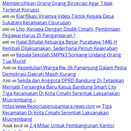
Membersihkan Orang Orang Birokrasi Agar Tidak
Terjerat Korupsi
Klarifikasi Viralnya Video Tiktok Kepala Desa
anti
on
Sukatani Kecamatan Cisurupan
Lho, Kenapa Dengan Disdik Cimahi, Pembinaan
anti
on
Pegawai Harus Di Pangandaran ?
Halal Bihalal Keluarga Besar Purabaya 1445 H
anti
on
Kembali Dilaksanakan, Sederhana Penuh Keakraban
Kepala Sekolah SMPN3 Soreang Undang Orang
anti
on
Tua Murid
Kepedulian Warga Rw. 06 Pananjung Dalam Pesta
Anti
on
Demokrasi Daerah Masih Kurang
Sekda dan Anggota DPRD Bandung Di Tetapkan
Anti
on
Menjadi Tersangka Baru Kasus Bandung Smart City
Tiga Kecamatan Di Kota Cimahi Serentak Laksanakan
Musrembang –
Https:www.Reportasenusantara.news.com
Tiga
on
Kecamatan Di Kota Cimahi Serentak Laksanakan
Musrembang
2,4 Miliar Untuk Pembangunan Kantor
Anak kecil
on