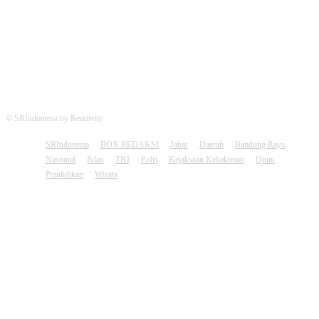
FOLLOW US
© SRIndonesia by Reartivity
SRIndonesia
BOX REDAKSI
Jabar
Daerah
Bandung Raya
Nasional
Iklan
TNI
Polri
Kejaksaan Kehakiman
Opini
Pendidikan
Wisata