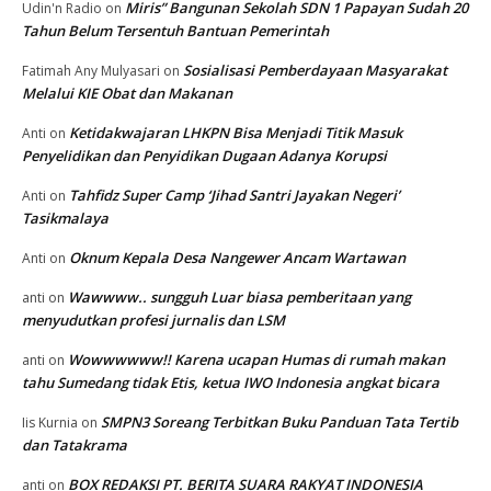
Miris” Bangunan Sekolah SDN 1 Papayan Sudah 20
Udin'n Radio
on
Tahun Belum Tersentuh Bantuan Pemerintah
Sosialisasi Pemberdayaan Masyarakat
Fatimah Any Mulyasari
on
Melalui KIE Obat dan Makanan
Ketidakwajaran LHKPN Bisa Menjadi Titik Masuk
Anti
on
Penyelidikan dan Penyidikan Dugaan Adanya Korupsi
Tahfidz Super Camp ‘Jihad Santri Jayakan Negeri’
Anti
on
Tasikmalaya
Oknum Kepala Desa Nangewer Ancam Wartawan
Anti
on
Wawwww.. sungguh Luar biasa pemberitaan yang
anti
on
menyudutkan profesi jurnalis dan LSM
Wowwwwww!! Karena ucapan Humas di rumah makan
anti
on
tahu Sumedang tidak Etis, ketua IWO Indonesia angkat bicara
SMPN3 Soreang Terbitkan Buku Panduan Tata Tertib
Iis Kurnia
on
dan Tatakrama
BOX REDAKSI PT. BERITA SUARA RAKYAT INDONESIA
anti
on