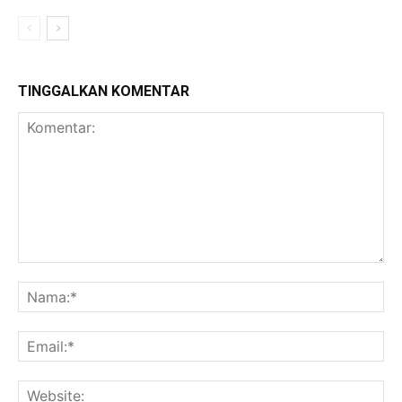
TINGGALKAN KOMENTAR
Komentar:
Na
Ema
Web