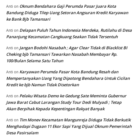
Oknum Bendahara Gaji Perumda Pasar Juara Kota
Anti
on
Bandung Diduga Tilep Uang Setoran Angsuran Kredit Karyawan
ke Bank Bjb Tamansari
Delapan Puluh Tahun Indonesia Merdeka, Rutilahu di Desa
Anti
on
Pananjung Kecamatan Cangkuang Seakan Tidak Tersentuh
Jangan Bodohi Nasabah ; Agar Clear Tidak di Blacklist BI
Anti
on
Cheking bjb Tamansari Tawarkan Nasabah Membayar Rp.
100/Bulan Selama Satu Tahun
Karyawan Perumda Pasar Kota Bandung Resah dan
Anti
on
Mempertanyakan Uang Yang Dipotong Bendahara Untuk Cicilan
Kredit ke bjb Namun Tidak Disetorkan
Pelaku Wisata Demo ke Gedung Sate Meminta Gubernur
Anti
on
Jawa Barat Cabut Larangan Study Tour Dedi Mulyadi ; Tetap
Akan Berpihak Kepada Kepentingan Rakyat Banyak
Tim Monev Kecamatan Mangunreja Diduga Tidak Berkutik
Anti
on
Menghadapi Dugaan 11 Ekor Sapi Yang Dijual Oknum Pemerintah
Desa Pasirsalam