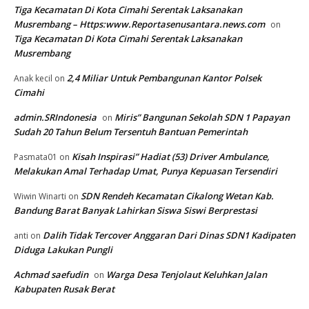
Tiga Kecamatan Di Kota Cimahi Serentak Laksanakan
Musrembang – Https:www.Reportasenusantara.news.com
on
Tiga Kecamatan Di Kota Cimahi Serentak Laksanakan
Musrembang
2,4 Miliar Untuk Pembangunan Kantor Polsek
Anak kecil
on
Cimahi
admin.SRIndonesia
Miris” Bangunan Sekolah SDN 1 Papayan
on
Sudah 20 Tahun Belum Tersentuh Bantuan Pemerintah
Kisah Inspirasi” Hadiat (53) Driver Ambulance,
Pasmata01
on
Melakukan Amal Terhadap Umat, Punya Kepuasan Tersendiri
SDN Rendeh Kecamatan Cikalong Wetan Kab.
Wiwin Winarti
on
Bandung Barat Banyak Lahirkan Siswa Siswi Berprestasi
Dalih Tidak Tercover Anggaran Dari Dinas SDN1 Kadipaten
anti
on
Diduga Lakukan Pungli
Achmad saefudin
Warga Desa Tenjolaut Keluhkan Jalan
on
Kabupaten Rusak Berat