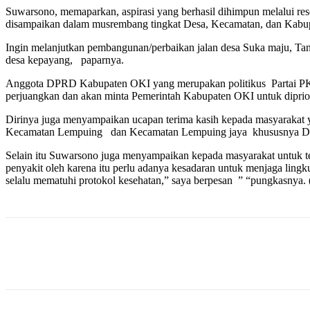
Suwarsono, memaparkan, aspirasi yang berhasil dihimpun melalui res
disampaikan dalam musrembang tingkat Desa, Kecamatan, dan Kabupa
Ingin melanjutkan pembangunan/perbaikan jalan desa Suka maju, Ta
desa kepayang, paparnya.
Anggota DPRD Kabupaten OKI yang merupakan politikus Partai PKB
perjuangkan dan akan minta Pemerintah Kabupaten OKI untuk dipriori
Dirinya juga menyampaikan ucapan terima kasih kepada masyarakat y
Kecamatan Lempuing dan Kecamatan Lempuing jaya khususnya D
Selain itu Suwarsono juga menyampaikan kepada masyarakat untuk t
penyakit oleh karena itu perlu adanya kesadaran untuk menjaga lingku
selalu mematuhi protokol kesehatan,” saya berpesan ” “pungkasnya
Bagikan