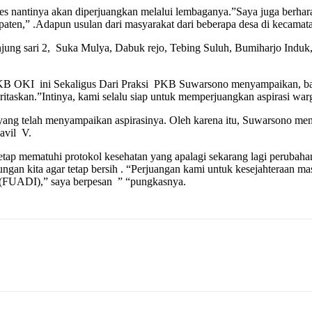
es nantinya akan diperjuangkan melalui lembaganya.”Saya juga berhar
ten,” .Adapun usulan dari masyarakat dari beberapa desa di kecama
njung sari 2, Suka Mulya, Dabuk rejo, Tebing Suluh, Bumiharjo Indu
 OKI ini Sekaligus Dari Praksi PKB Suwarsono menyampaikan, bahw
taskan.”Intinya, kami selalu siap untuk memperjuangkan aspirasi warg
ang telah menyampaikan aspirasinya. Oleh karena itu, Suwarsono meng
avil V.
etap mematuhi protokol kesehatan yang apalagi sekarang lagi perubah
ngan kita agar tetap bersih . “Perjuangan kami untuk kesejahteraan mas
. (FUADI),” saya berpesan ” “pungkasnya.