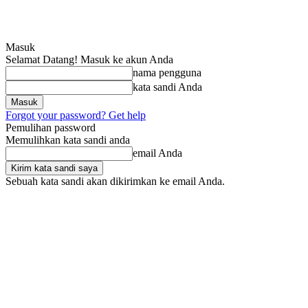
Masuk
Selamat Datang! Masuk ke akun Anda
nama pengguna
kata sandi Anda
Forgot your password? Get help
Pemulihan password
Memulihkan kata sandi anda
email Anda
Sebuah kata sandi akan dikirimkan ke email Anda.
Sabtu, Agustus 8, 2026
Masuk / Bergabung
SRIndonesia
BOX RED