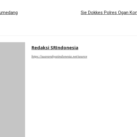
 Sumedang
Sie Dokkes Polres Ogan Kom
Redaksi SRIndonesia
https://suararakyatindonesia.net/source