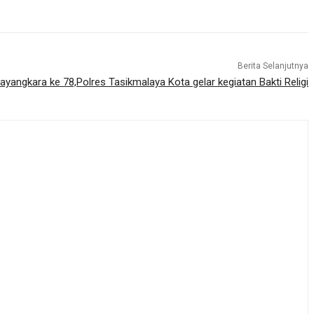
Berita Selanjutnya
ayangkara ke 78,Polres Tasikmalaya Kota gelar kegiatan Bakti Religi