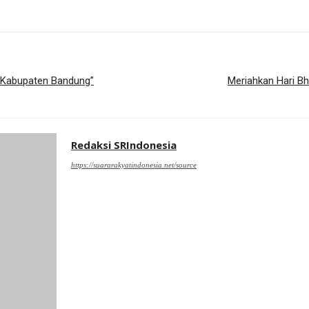
 Kabupaten Bandung”
Meriahkan Hari Bh
Redaksi SRIndonesia
https://suararakyatindonesia.net/source