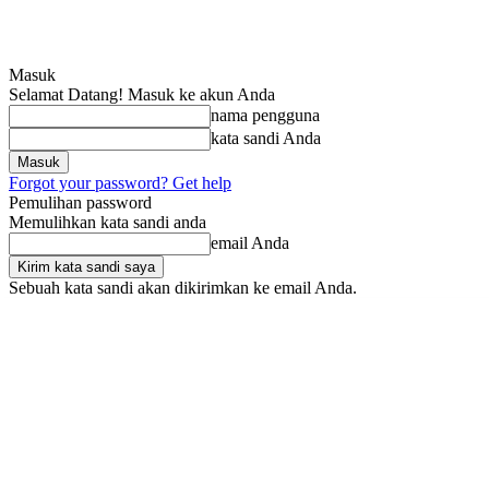
Masuk
Selamat Datang! Masuk ke akun Anda
nama pengguna
kata sandi Anda
Forgot your password? Get help
Pemulihan password
Memulihkan kata sandi anda
email Anda
Sebuah kata sandi akan dikirimkan ke email Anda.
Jumat, Agustus 7, 2026
Masuk / Bergabung
SRIndonesia
BOX RED