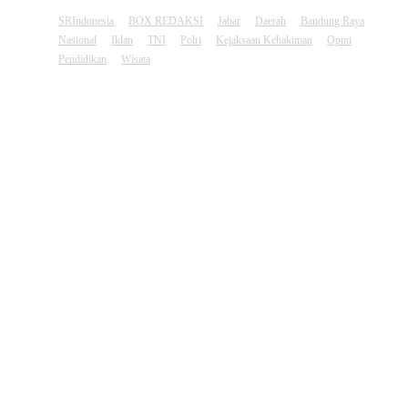
SRIndonesia
BOX REDAKSI
Jabar
Daerah
Bandung Raya
Nasional
Iklan
TNI
Polri
Kejaksaan Kehakiman
Opini
Pendidikan
Wisata