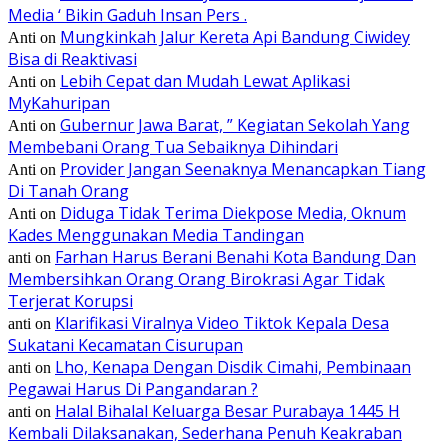
Media ‘ Bikin Gaduh Insan Pers .
Mungkinkah Jalur Kereta Api Bandung Ciwidey
Anti
on
Bisa di Reaktivasi
Lebih Cepat dan Mudah Lewat Aplikasi
Anti
on
MyKahuripan
Gubernur Jawa Barat, ” Kegiatan Sekolah Yang
Anti
on
Membebani Orang Tua Sebaiknya Dihindari
Provider Jangan Seenaknya Menancapkan Tiang
Anti
on
Di Tanah Orang
Diduga Tidak Terima Diekpose Media, Oknum
Anti
on
Kades Menggunakan Media Tandingan
Farhan Harus Berani Benahi Kota Bandung Dan
anti
on
Membersihkan Orang Orang Birokrasi Agar Tidak
Terjerat Korupsi
Klarifikasi Viralnya Video Tiktok Kepala Desa
anti
on
Sukatani Kecamatan Cisurupan
Lho, Kenapa Dengan Disdik Cimahi, Pembinaan
anti
on
Pegawai Harus Di Pangandaran ?
Halal Bihalal Keluarga Besar Purabaya 1445 H
anti
on
Kembali Dilaksanakan, Sederhana Penuh Keakraban