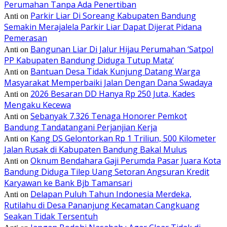
Perumahan Tanpa Ada Penertiban
Parkir Liar Di Soreang Kabupaten Bandung
Anti
on
Semakin Merajalela Parkir Liar Dapat Dijerat Pidana
Pemerasan
Bangunan Liar Di Jalur Hijau Perumahan ‘Satpol
Anti
on
PP Kabupaten Bandung Diduga Tutup Mata’
Bantuan Desa Tidak Kunjung Datang Warga
Anti
on
Masyarakat Memperbaiki Jalan Dengan Dana Swadaya
2026 Besaran DD Hanya Rp 250 Juta, Kades
Anti
on
Mengaku Kecewa
Sebanyak 7.326 Tenaga Honorer Pemkot
Anti
on
Bandung Tandatangani Perjanjian Kerja
Kang DS Gelontorkan Rp 1 Triliun, 500 Kilometer
Anti
on
Jalan Rusak di Kabupaten Bandung Bakal Mulus
Oknum Bendahara Gaji Perumda Pasar Juara Kota
Anti
on
Bandung Diduga Tilep Uang Setoran Angsuran Kredit
Karyawan ke Bank Bjb Tamansari
Delapan Puluh Tahun Indonesia Merdeka,
Anti
on
Rutilahu di Desa Pananjung Kecamatan Cangkuang
Seakan Tidak Tersentuh