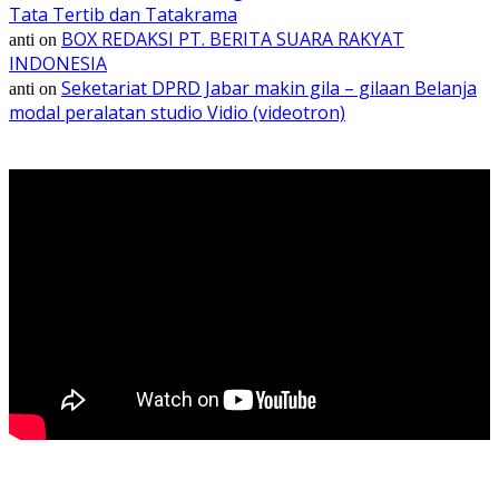
Tata Tertib dan Tatakrama
BOX REDAKSI PT. BERITA SUARA RAKYAT
anti
on
INDONESIA
Seketariat DPRD Jabar makin gila – gilaan Belanja
anti
on
modal peralatan studio Vidio (videotron)