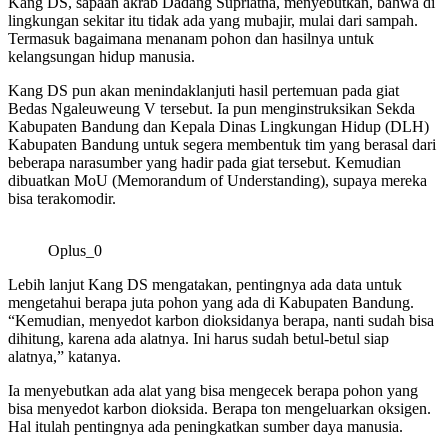
Kang DS, sapaan akrab Dadang Supriatna, menyebutkan, bahwa di
lingkungan sekitar itu tidak ada yang mubajir, mulai dari sampah.
Termasuk bagaimana menanam pohon dan hasilnya untuk
kelangsungan hidup manusia.
Kang DS pun akan menindaklanjuti hasil pertemuan pada giat
Bedas Ngaleuweung V tersebut. Ia pun menginstruksikan Sekda
Kabupaten Bandung dan Kepala Dinas Lingkungan Hidup (DLH)
Kabupaten Bandung untuk segera membentuk tim yang berasal dari
beberapa narasumber yang hadir pada giat tersebut. Kemudian
dibuatkan MoU (Memorandum of Understanding), supaya mereka
bisa terakomodir.
Oplus_0
Lebih lanjut Kang DS mengatakan, pentingnya ada data untuk
mengetahui berapa juta pohon yang ada di Kabupaten Bandung.
“Kemudian, menyedot karbon dioksidanya berapa, nanti sudah bisa
dihitung, karena ada alatnya. Ini harus sudah betul-betul siap
alatnya,” katanya.
Ia menyebutkan ada alat yang bisa mengecek berapa pohon yang
bisa menyedot karbon dioksida. Berapa ton mengeluarkan oksigen.
Hal itulah pentingnya ada peningkatkan sumber daya manusia.