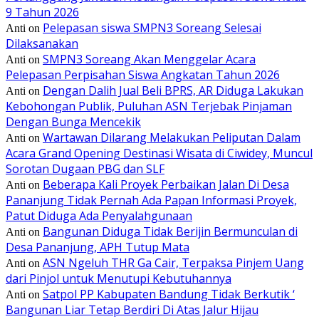
9 Tahun 2026
Pelepasan siswa SMPN3 Soreang Selesai
Anti
on
Dilaksanakan
SMPN3 Soreang Akan Menggelar Acara
Anti
on
Pelepasan Perpisahan Siswa Angkatan Tahun 2026
Dengan Dalih Jual Beli BPRS, AR Diduga Lakukan
Anti
on
Kebohongan Publik, Puluhan ASN Terjebak Pinjaman
Dengan Bunga Mencekik
Wartawan Dilarang Melakukan Peliputan Dalam
Anti
on
Acara Grand Opening Destinasi Wisata di Ciwidey, Muncul
Sorotan Dugaan PBG dan SLF
Beberapa Kali Proyek Perbaikan Jalan Di Desa
Anti
on
Pananjung Tidak Pernah Ada Papan Informasi Proyek,
Patut Diduga Ada Penyalahgunaan
Bangunan Diduga Tidak Berijin Bermunculan di
Anti
on
Desa Pananjung, APH Tutup Mata
ASN Ngeluh THR Ga Cair, Terpaksa Pinjem Uang
Anti
on
dari Pinjol untuk Menutupi Kebutuhannya
Satpol PP Kabupaten Bandung Tidak Berkutik ‘
Anti
on
Bangunan Liar Tetap Berdiri Di Atas Jalur Hijau