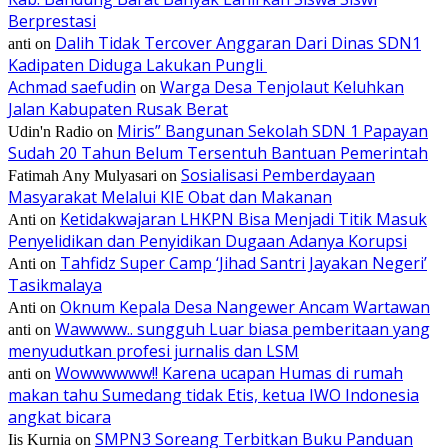
Berprestasi
Dalih Tidak Tercover Anggaran Dari Dinas SDN1
anti
on
Kadipaten Diduga Lakukan Pungli
Achmad saefudin
Warga Desa Tenjolaut Keluhkan
on
Jalan Kabupaten Rusak Berat
Miris” Bangunan Sekolah SDN 1 Papayan
Udin'n Radio
on
Sudah 20 Tahun Belum Tersentuh Bantuan Pemerintah
Sosialisasi Pemberdayaan
Fatimah Any Mulyasari
on
Masyarakat Melalui KIE Obat dan Makanan
Ketidakwajaran LHKPN Bisa Menjadi Titik Masuk
Anti
on
Penyelidikan dan Penyidikan Dugaan Adanya Korupsi
Tahfidz Super Camp ‘Jihad Santri Jayakan Negeri’
Anti
on
Tasikmalaya
Oknum Kepala Desa Nangewer Ancam Wartawan
Anti
on
Wawwww.. sungguh Luar biasa pemberitaan yang
anti
on
menyudutkan profesi jurnalis dan LSM
Wowwwwww!! Karena ucapan Humas di rumah
anti
on
makan tahu Sumedang tidak Etis, ketua IWO Indonesia
angkat bicara
SMPN3 Soreang Terbitkan Buku Panduan
Iis Kurnia
on