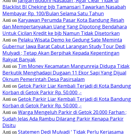
Jangan Bodohi Nasabah ; Agar Clear Tidak di
Anti
on
Blacklist BI Cheking bjb Tamansari Tawarkan Nasabah
Membayar Rp. 100/Bulan Selama Satu Tahun
Karyawan Perumda Pasar Kota Bandung Resah
Anti
on
dan Mempertanyakan Uang Yang Dipotong Bendahara
Untuk Cicilan Kredit ke bjb Namun Tidak Disetorkan
Pelaku Wisata Demo ke Gedung Sate Meminta
Anti
on
Gubernur Jawa Barat Cabut Larangan Study Tour Dedi
Mulyadi ; Tetap Akan Berpihak Kepada Kepentingan
Rakyat Banyak
Tim Monev Kecamatan Mangunreja Diduga Tidak
Anti
on
Berkutik Menghadapi Dugaan 11 Ekor Sapi Yang Dijual
Oknum Pemerintah Desa Pasirsalam
Getok Parkir Liar Kembali Terjadi di Kota Bandung
Anti
on
Korban di Getok Parkir Rp. 50.000 ,-
Getok Parkir Liar Kembali Terjadi di Kota Bandung
Anti
on
Korban di Getok Parkir Rp. 50.000 ,-
Warga Mengeluh Parkir di Getok 20.000 Farhan ;
Anti
on
Sudah Jelas Ada Rambu Dilarang Parkir Kenapa Parkir
Disitu
Statemen Dedi Mulyadi ‘ Tidak Perlu Kerjasama
Anti
on