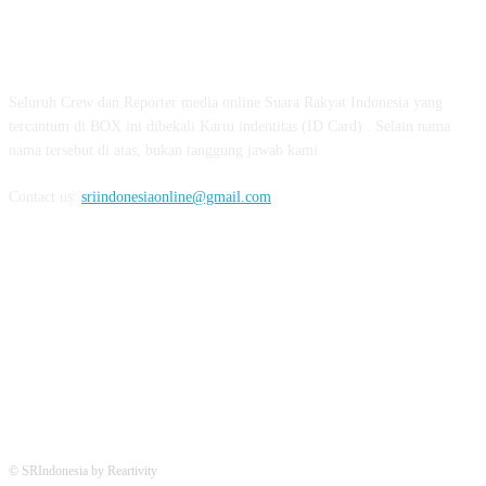
ABOUT US
Seluruh Crew dan Reporter media online Suara Rakyat Indonesia yang
tercantum di BOX ini dibekali Kartu indentitas (ID Card) . Selain nama
nama tersebut di atas, bukan tanggung jawab kami.
Contact us:
sriindonesiaonline@gmail.com
FOLLOW US
© SRIndonesia by Reartivity