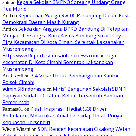
Kepala Sekolah SMPN3 Soreang Undang Orang
anti
on
Tua Murid
Kepedulian Warga Rw. 06 Pananjung Dalam Pesta
Anti
on
Demokrasi Daerah Masih Kurang
Sekda dan Anggota DPRD Bandung Di Tetapkan
Anti
on
Menjadi Tersangka Baru Kasus Bandung Smart City
Tiga Kecamatan Di Kota Cimahi Serentak Laksanakan
Musrembang –
Https:www.Reportasenusantara.news.com
Tiga
on
Kecamatan Di Kota Cimahi Serentak Laksanakan
Musrembang
2,4 Miliar Untuk Pembangunan Kantor
Anak kecil
on
Polsek Cimahi
admin.SRIndonesia
Miris” Bangunan Sekolah SDN 1
on
Papayan Sudah 20 Tahun Belum Tersentuh Bantuan
Pemerintah
Kisah Inspirasi” Hadiat (53) Driver
Pasmata01
on
Ambulance, Melakukan Amal Terhadap Umat, Punya
Kepuasan Tersendiri
SDN Rendeh Kecamatan Cikalong Wetan
Wiwin Winarti
on
Kab. Bandung Barat Banyak Lahirkan Siswa Siswi