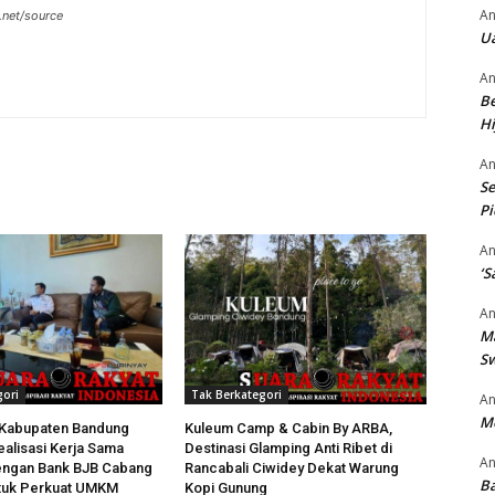
An
.net/source
Ua
An
Be
Hi
An
Se
P
An
‘S
An
M
S
gori
Tak Berkategori
An
M
Kabupaten Bandung
Kuleum Camp & Cabin By ARBA,
alisasi Kerja Sama
Destinasi Glamping Anti Ribet di
An
dengan Bank BJB Cabang
Rancabali Ciwidey Dekat Warung
Ba
tuk Perkuat UMKM
Kopi Gunung