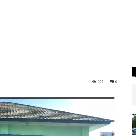
207
0