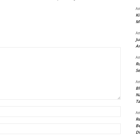
An
Ki
M
An
Ju
An
An
Ru
Se
An
Bl
N
T
Nama:*
An
R
Be
Email:*
Di