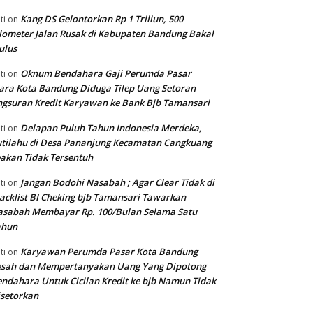
Kang DS Gelontorkan Rp 1 Triliun, 500
ti
on
lometer Jalan Rusak di Kabupaten Bandung Bakal
ulus
Oknum Bendahara Gaji Perumda Pasar
ti
on
ara Kota Bandung Diduga Tilep Uang Setoran
gsuran Kredit Karyawan ke Bank Bjb Tamansari
Delapan Puluh Tahun Indonesia Merdeka,
ti
on
tilahu di Desa Pananjung Kecamatan Cangkuang
akan Tidak Tersentuh
Jangan Bodohi Nasabah ; Agar Clear Tidak di
ti
on
acklist BI Cheking bjb Tamansari Tawarkan
asabah Membayar Rp. 100/Bulan Selama Satu
ahun
Karyawan Perumda Pasar Kota Bandung
ti
on
esah dan Mempertanyakan Uang Yang Dipotong
ndahara Untuk Cicilan Kredit ke bjb Namun Tidak
setorkan