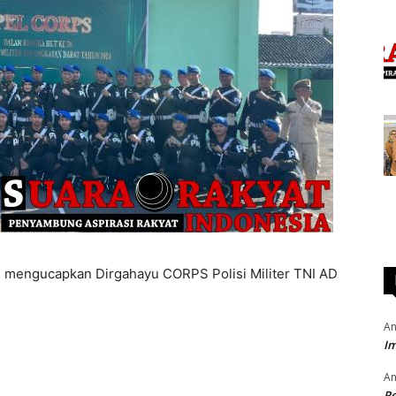
ne mengucapkan Dirgahayu CORPS Polisi Militer TNI AD
An
Im
An
P