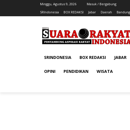
Minggu, Agustus 9, 2026
Masuk / Bergabung
SRIndonesia
BOX REDAKSI
Jabar
Daerah
Bandung
SRINDONESIA
BOX REDAKSI
JABAR
OPINI
PENDIDIKAN
WISATA