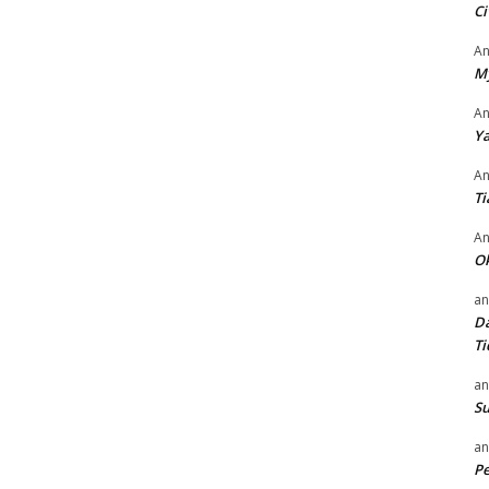
Ci
An
M
An
Ya
An
Ti
An
O
an
Da
Ti
an
Su
an
P