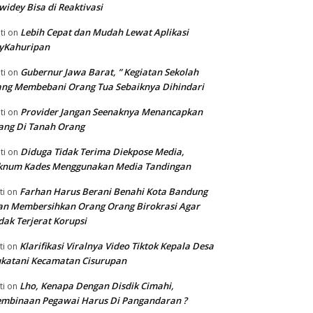
widey Bisa di Reaktivasi
Lebih Cepat dan Mudah Lewat Aplikasi
ti
on
yKahuripan
Gubernur Jawa Barat, ” Kegiatan Sekolah
ti
on
ng Membebani Orang Tua Sebaiknya Dihindari
Provider Jangan Seenaknya Menancapkan
ti
on
ang Di Tanah Orang
Diduga Tidak Terima Diekpose Media,
ti
on
knum Kades Menggunakan Media Tandingan
Farhan Harus Berani Benahi Kota Bandung
ti
on
n Membersihkan Orang Orang Birokrasi Agar
dak Terjerat Korupsi
Klarifikasi Viralnya Video Tiktok Kepala Desa
ti
on
katani Kecamatan Cisurupan
Lho, Kenapa Dengan Disdik Cimahi,
ti
on
embinaan Pegawai Harus Di Pangandaran ?