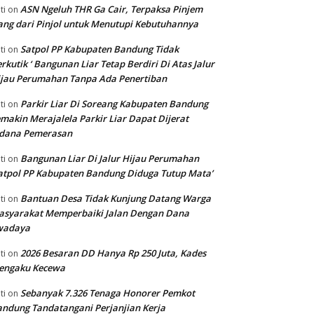
ASN Ngeluh THR Ga Cair, Terpaksa Pinjem
ti
on
ng dari Pinjol untuk Menutupi Kebutuhannya
Satpol PP Kabupaten Bandung Tidak
ti
on
rkutik ‘ Bangunan Liar Tetap Berdiri Di Atas Jalur
jau Perumahan Tanpa Ada Penertiban
Parkir Liar Di Soreang Kabupaten Bandung
ti
on
makin Merajalela Parkir Liar Dapat Dijerat
idana Pemerasan
Bangunan Liar Di Jalur Hijau Perumahan
ti
on
atpol PP Kabupaten Bandung Diduga Tutup Mata’
Bantuan Desa Tidak Kunjung Datang Warga
ti
on
asyarakat Memperbaiki Jalan Dengan Dana
wadaya
2026 Besaran DD Hanya Rp 250 Juta, Kades
ti
on
engaku Kecewa
Sebanyak 7.326 Tenaga Honorer Pemkot
ti
on
ndung Tandatangani Perjanjian Kerja