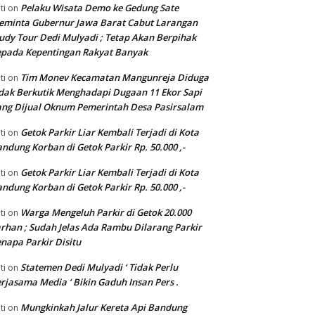
Pelaku Wisata Demo ke Gedung Sate
ti
on
eminta Gubernur Jawa Barat Cabut Larangan
udy Tour Dedi Mulyadi ; Tetap Akan Berpihak
pada Kepentingan Rakyat Banyak
Tim Monev Kecamatan Mangunreja Diduga
ti
on
dak Berkutik Menghadapi Dugaan 11 Ekor Sapi
ng Dijual Oknum Pemerintah Desa Pasirsalam
Getok Parkir Liar Kembali Terjadi di Kota
ti
on
ndung Korban di Getok Parkir Rp. 50.000 ,-
Getok Parkir Liar Kembali Terjadi di Kota
ti
on
ndung Korban di Getok Parkir Rp. 50.000 ,-
Warga Mengeluh Parkir di Getok 20.000
ti
on
rhan ; Sudah Jelas Ada Rambu Dilarang Parkir
napa Parkir Disitu
Statemen Dedi Mulyadi ‘ Tidak Perlu
ti
on
rjasama Media ‘ Bikin Gaduh Insan Pers .
Mungkinkah Jalur Kereta Api Bandung
ti
on