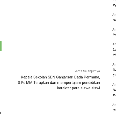
Pe
An
D
An
Pe
An
La
P
An
Da
Berita Selanjutnya
Ci
Kepala Sekolah SDN Ganjarsari Dada Permana,
S.Pd.MM Terapkan dan mempertajam pendidikan
An
karakter para siswa siswi
De
Pr
An
di
a