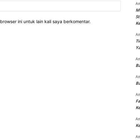
Website:
An
M
St
rowser ini untuk lain kali saya berkomentar.
Ke
An
Ti
Ya
An
Ba
An
Ba
An
Fa
Ke
An
Ke
An