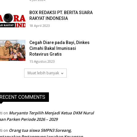
BOX REDAKSI PT. BERITA SUARA
RAKYAT INDONESIA
18 April 2023
Cegah Diare pada Bayi, Dinkes
Cimahi Bakal Imunisasi
Rotavirus Gratis
15 Agustus 2023
Muat lebih banyak
RECENT COMMENTS
Muryanto Terpilih Menjadi Ketua DKM Nurul
ti
on
an Parken Periode 2026 – 2029
Orang tua siswa SMPN3 Soreang,
ti
on
ertanyakan Pertanggung Jawaban Keuangan