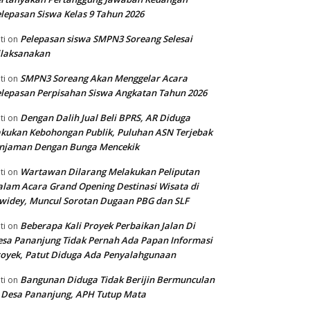
lepasan Siswa Kelas 9 Tahun 2026
Pelepasan siswa SMPN3 Soreang Selesai
ti
on
ilaksanakan
SMPN3 Soreang Akan Menggelar Acara
ti
on
lepasan Perpisahan Siswa Angkatan Tahun 2026
Dengan Dalih Jual Beli BPRS, AR Diduga
ti
on
kukan Kebohongan Publik, Puluhan ASN Terjebak
injaman Dengan Bunga Mencekik
Wartawan Dilarang Melakukan Peliputan
ti
on
lam Acara Grand Opening Destinasi Wisata di
widey, Muncul Sorotan Dugaan PBG dan SLF
Beberapa Kali Proyek Perbaikan Jalan Di
ti
on
sa Pananjung Tidak Pernah Ada Papan Informasi
oyek, Patut Diduga Ada Penyalahgunaan
Bangunan Diduga Tidak Berijin Bermunculan
ti
on
 Desa Pananjung, APH Tutup Mata