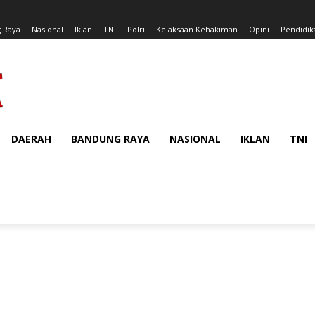
 Raya
Nasional
Iklan
TNI
Polri
Kejaksaan Kehakiman
Opini
Pendidik
DAERAH
BANDUNG RAYA
NASIONAL
IKLAN
TNI