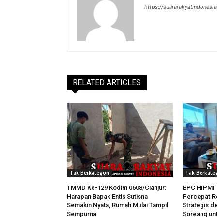
https://suararakyatindonesia
RELATED ARTICLES
Tak Berkategori
Tak Berkate
TMMD Ke-129 Kodim 0608/Cianjur:
BPC HIPMI 
Harapan Bapak Entis Sutisna
Percepat Re
Semakin Nyata, Rumah Mulai Tampil
Strategis 
Sempurna
Soreang un