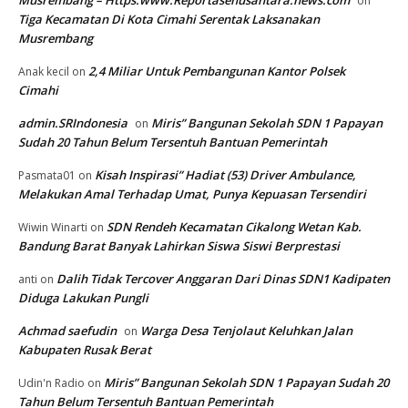
Musrembang – Https:www.Reportasenusantara.news.com
on
Tiga Kecamatan Di Kota Cimahi Serentak Laksanakan
Musrembang
2,4 Miliar Untuk Pembangunan Kantor Polsek
Anak kecil
on
Cimahi
admin.SRIndonesia
Miris” Bangunan Sekolah SDN 1 Papayan
on
Sudah 20 Tahun Belum Tersentuh Bantuan Pemerintah
Kisah Inspirasi” Hadiat (53) Driver Ambulance,
Pasmata01
on
Melakukan Amal Terhadap Umat, Punya Kepuasan Tersendiri
SDN Rendeh Kecamatan Cikalong Wetan Kab.
Wiwin Winarti
on
Bandung Barat Banyak Lahirkan Siswa Siswi Berprestasi
Dalih Tidak Tercover Anggaran Dari Dinas SDN1 Kadipaten
anti
on
Diduga Lakukan Pungli
Achmad saefudin
Warga Desa Tenjolaut Keluhkan Jalan
on
Kabupaten Rusak Berat
Miris” Bangunan Sekolah SDN 1 Papayan Sudah 20
Udin'n Radio
on
Tahun Belum Tersentuh Bantuan Pemerintah