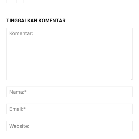
TINGGALKAN KOMENTAR
Komentar:
Na
Ema
Web