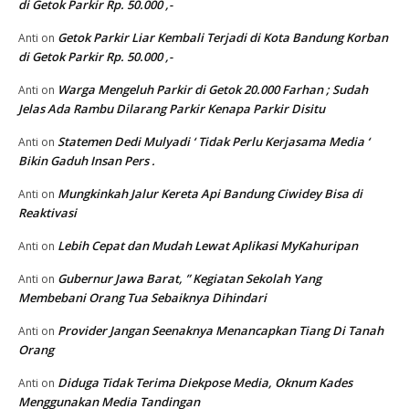
di Getok Parkir Rp. 50.000 ,-
Getok Parkir Liar Kembali Terjadi di Kota Bandung Korban
Anti
on
di Getok Parkir Rp. 50.000 ,-
Warga Mengeluh Parkir di Getok 20.000 Farhan ; Sudah
Anti
on
Jelas Ada Rambu Dilarang Parkir Kenapa Parkir Disitu
Statemen Dedi Mulyadi ‘ Tidak Perlu Kerjasama Media ‘
Anti
on
Bikin Gaduh Insan Pers .
Mungkinkah Jalur Kereta Api Bandung Ciwidey Bisa di
Anti
on
Reaktivasi
Lebih Cepat dan Mudah Lewat Aplikasi MyKahuripan
Anti
on
Gubernur Jawa Barat, ” Kegiatan Sekolah Yang
Anti
on
Membebani Orang Tua Sebaiknya Dihindari
Provider Jangan Seenaknya Menancapkan Tiang Di Tanah
Anti
on
Orang
Diduga Tidak Terima Diekpose Media, Oknum Kades
Anti
on
Menggunakan Media Tandingan