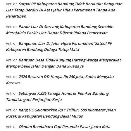
Satpol PP Kabupaten Bandung Tidak Berkutik ‘ Bangunan
Anti
on
Liar Tetap Berdiri Di Atas Jalur Hijau Perumahan Tanpa Ada
Penertiban
Parkir Liar Di Soreang Kabupaten Bandung Semakin
Anti
on
Merajalela Parkir Liar Dapat Dijerat Pidana Pemerasan
Bangunan Liar Di Jalur Hijau Perumahan ‘Satpol PP
Anti
on
Kabupaten Bandung Diduga Tutup Mata’
Bantuan Desa Tidak Kunjung Datang Warga Masyarakat
Anti
on
Memperbaiki Jalan Dengan Dana Swadaya
2026 Besaran DD Hanya Rp 250 Juta, Kades Mengaku
Anti
on
Kecewa
Sebanyak 7.326 Tenaga Honorer Pemkot Bandung
Anti
on
Tandatangani Perjanjian Kerja
Kang DS Gelontorkan Rp 1 Triliun, 500 Kilometer Jalan
Anti
on
Rusak di Kabupaten Bandung Bakal Mulus
Oknum Bendahara Gaji Perumda Pasar Juara Kota
Anti
on