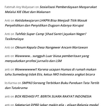
Sosialisasi Pemberdayaan Masyarakat
Fatimah Any Mulyasari
on
Melalui KIE Obat dan Makanan
Ketidakwajaran LHKPN Bisa Menjadi Titik Masuk
Anti
on
Penyelidikan dan Penyidikan Dugaan Adanya Korupsi
Tahfidz Super Camp ‘Jihad Santri Jayakan Negeri’
Anti
on
Tasikmalaya
Oknum Kepala Desa Nangewer Ancam Wartawan
Anti
on
Wawwww.. sungguh Luar biasa pemberitaan yang
anti
on
menyudutkan profesi jurnalis dan LSM
Wowwwwww!! Karena ucapan Humas di rumah makan
anti
on
tahu Sumedang tidak Etis, ketua IWO Indonesia angkat bicara
SMPN3 Soreang Terbitkan Buku Panduan Tata Tertib
Iis Kurnia
on
dan Tatakrama
BOX REDAKSI PT. BERITA SUARA RAKYAT INDONESIA
anti
on
Seketariat DPRD Jabar makin gila – gilaan Belanja modal
anti
on