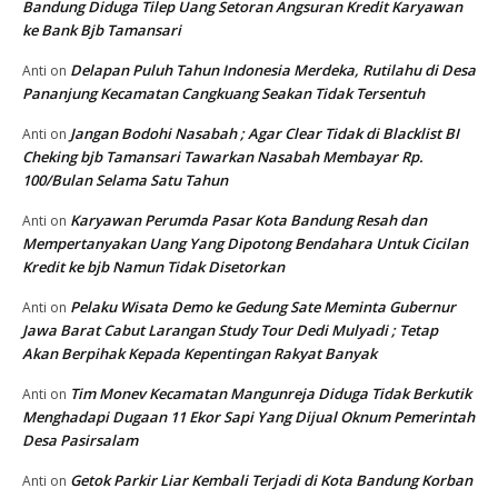
Bandung Diduga Tilep Uang Setoran Angsuran Kredit Karyawan
ke Bank Bjb Tamansari
Delapan Puluh Tahun Indonesia Merdeka, Rutilahu di Desa
Anti
on
Pananjung Kecamatan Cangkuang Seakan Tidak Tersentuh
Jangan Bodohi Nasabah ; Agar Clear Tidak di Blacklist BI
Anti
on
Cheking bjb Tamansari Tawarkan Nasabah Membayar Rp.
100/Bulan Selama Satu Tahun
Karyawan Perumda Pasar Kota Bandung Resah dan
Anti
on
Mempertanyakan Uang Yang Dipotong Bendahara Untuk Cicilan
Kredit ke bjb Namun Tidak Disetorkan
Pelaku Wisata Demo ke Gedung Sate Meminta Gubernur
Anti
on
Jawa Barat Cabut Larangan Study Tour Dedi Mulyadi ; Tetap
Akan Berpihak Kepada Kepentingan Rakyat Banyak
Tim Monev Kecamatan Mangunreja Diduga Tidak Berkutik
Anti
on
Menghadapi Dugaan 11 Ekor Sapi Yang Dijual Oknum Pemerintah
Desa Pasirsalam
Getok Parkir Liar Kembali Terjadi di Kota Bandung Korban
Anti
on