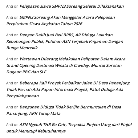
Pelepasan siswa SMPN3 Soreang Selesai Dilaksanakan
Anti
on
SMPN3 Soreang Akan Menggelar Acara Pelepasan
Anti
on
Perpisahan Siswa Angkatan Tahun 2026
Dengan Dalih Jual Beli BPRS, AR Diduga Lakukan
Anti
on
Kebohongan Publik, Puluhan ASN Terjebak Pinjaman Dengan
Bunga Mencekik
Wartawan Dilarang Melakukan Peliputan Dalam Acara
Anti
on
Grand Opening Destinasi Wisata di Ciwidey, Muncul Sorotan
Dugaan PBG dan SLF
Beberapa Kali Proyek Perbaikan Jalan Di Desa Pananjung
Anti
on
Tidak Pernah Ada Papan Informasi Proyek, Patut Diduga Ada
Penyalahgunaan
Bangunan Diduga Tidak Berijin Bermunculan di Desa
Anti
on
Pananjung, APH Tutup Mata
ASN Ngeluh THR Ga Cair, Terpaksa Pinjem Uang dari Pinjol
Anti
on
untuk Menutupi Kebutuhannya