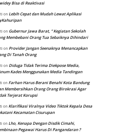
widey Bisa di Reaktivasi
Lebih Cepat dan Mudah Lewat Aplikasi
ti
on
yKahuripan
Gubernur Jawa Barat, ” Kegiatan Sekolah
ti
on
ng Membebani Orang Tua Sebaiknya Dihindari
Provider Jangan Seenaknya Menancapkan
ti
on
ang Di Tanah Orang
Diduga Tidak Terima Diekpose Media,
ti
on
knum Kades Menggunakan Media Tandingan
Farhan Harus Berani Benahi Kota Bandung
ti
on
n Membersihkan Orang Orang Birokrasi Agar
dak Terjerat Korupsi
Klarifikasi Viralnya Video Tiktok Kepala Desa
ti
on
katani Kecamatan Cisurupan
Lho, Kenapa Dengan Disdik Cimahi,
ti
on
embinaan Pegawai Harus Di Pangandaran ?