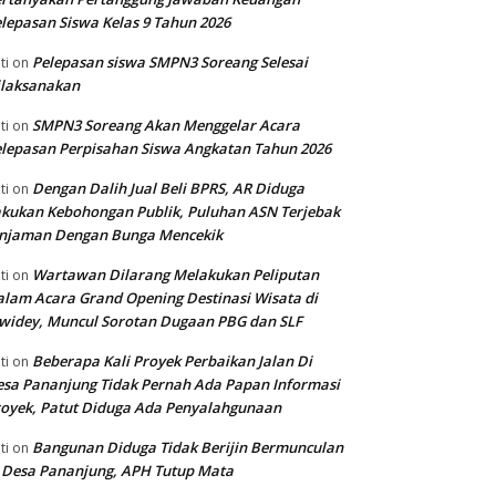
lepasan Siswa Kelas 9 Tahun 2026
Pelepasan siswa SMPN3 Soreang Selesai
ti
on
ilaksanakan
SMPN3 Soreang Akan Menggelar Acara
ti
on
lepasan Perpisahan Siswa Angkatan Tahun 2026
Dengan Dalih Jual Beli BPRS, AR Diduga
ti
on
kukan Kebohongan Publik, Puluhan ASN Terjebak
injaman Dengan Bunga Mencekik
Wartawan Dilarang Melakukan Peliputan
ti
on
lam Acara Grand Opening Destinasi Wisata di
widey, Muncul Sorotan Dugaan PBG dan SLF
Beberapa Kali Proyek Perbaikan Jalan Di
ti
on
sa Pananjung Tidak Pernah Ada Papan Informasi
oyek, Patut Diduga Ada Penyalahgunaan
Bangunan Diduga Tidak Berijin Bermunculan
ti
on
 Desa Pananjung, APH Tutup Mata