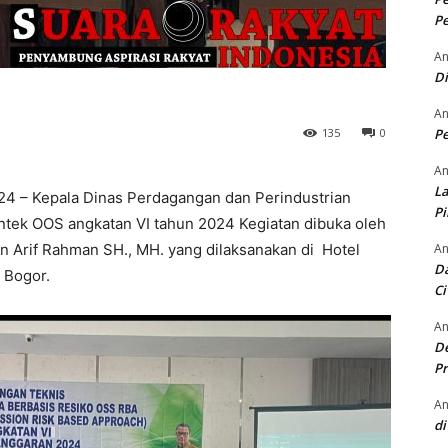
Pe
An
D
An
135
0
Pe
An
La
024 – Kepala Dinas Perdagangan dan Perindustrian
P
ek OOS angkatan VI tahun 2024 Kegiatan dibuka oleh
n Arif Rahman SH., MH. yang dilaksanakan di Hotel
An
Da
Bogor.
Ci
An
De
Pr
An
di