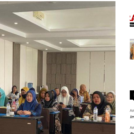
An
Im
An
P