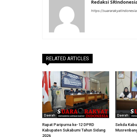
Redaksi SRIndonesi
https://suararakyatindonesia
RELATED ARTICLES
Daerah
Daerah
Rapat Paripurna ke-12 DPRD
Sekda Kabu
Kabupaten Sukabumi Tahun Sidang
Musrenban
2026