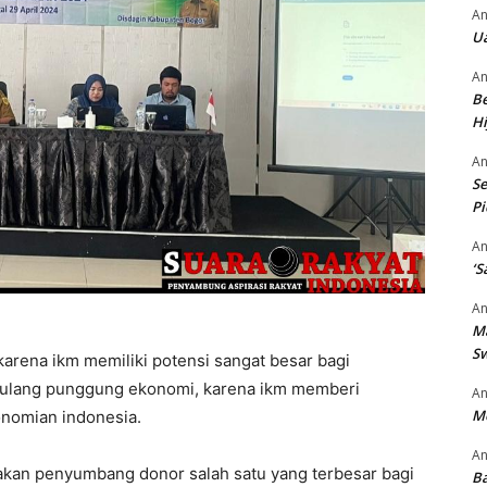
An
Ua
An
Be
Hi
An
Se
P
An
‘S
An
M
S
karena ikm memiliki potensi sangat besar bagi
tulang punggung ekonomi, karena ikm memberi
An
M
onomian indonesia.
An
akan penyumbang donor salah satu yang terbesar bagi
Ba