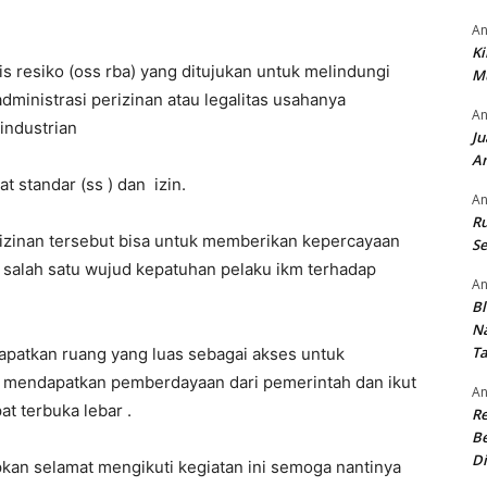
An
Ki
s resiko (oss rba) yang ditujukan untuk melindungi
M
ministrasi perizinan atau legalitas usahanya
An
industrian
Ju
An
t standar (ss ) dan izin.
An
Ru
izinan tersebut bisa untuk memberikan kepercayaan
Se
salah satu wujud kepatuhan pelaku ikm terhadap
An
Bl
N
T
apatkan ruang yang luas sebagai akses untuk
 mendapatkan pemberdayaan dari pemerintah dan ikut
An
t terbuka lebar .
R
Be
Di
an selamat mengikuti kegiatan ini semoga nantinya