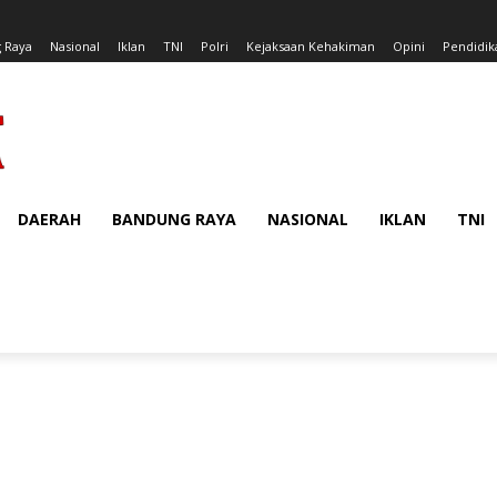
 Raya
Nasional
Iklan
TNI
Polri
Kejaksaan Kehakiman
Opini
Pendidik
DAERAH
BANDUNG RAYA
NASIONAL
IKLAN
TNI