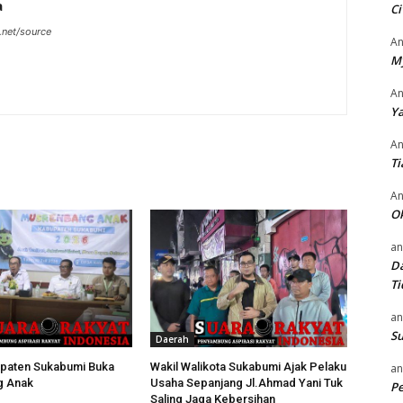
a
Ci
.net/source
An
M
An
Ya
An
Ti
An
O
an
Da
Ti
an
Su
Daerah
paten Sukabumi Buka
Wakil Walikota Sukabumi Ajak Pelaku
an
g Anak
Usaha Sepanjang Jl.Ahmad Yani Tuk
P
Saling Jaga Kebersihan