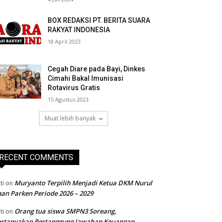
BOX REDAKSI PT. BERITA SUARA
RAKYAT INDONESIA
18 April 2023
Cegah Diare pada Bayi, Dinkes
Cimahi Bakal Imunisasi
Rotavirus Gratis
15 Agustus 2023
Muat lebih banyak
RECENT COMMENTS
Muryanto Terpilih Menjadi Ketua DKM Nurul
ti
on
an Parken Periode 2026 – 2029
Orang tua siswa SMPN3 Soreang,
ti
on
ertanyakan Pertanggung Jawaban Keuangan