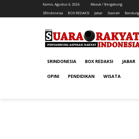
Kamis, Agustus 6, 2026
Masuk / Bergabung
SRIndonesia
BOX REDAKSI
Jabar
Daerah
Bandung
SRINDONESIA
BOX REDAKSI
JABAR
OPINI
PENDIDIKAN
WISATA