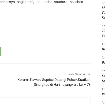
besarnya bagi kemajuan usaha saudara -saudara
An
M
St
Ke
An
Ti
Ya
An
Ba
An
Ba
An
Berita Selanjutnya
Fa
Koramil Kawalu Suprise Datangi Polsek,Kuatkan
Ke
Sinergitas di Hari hayangkara ke – 78
An
Ke
An