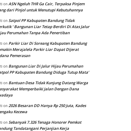
ASN Ngeluh THR Ga Cair, Terpaksa Pinjem
ti
on
ng dari Pinjol untuk Menutupi Kebutuhannya
Satpol PP Kabupaten Bandung Tidak
ti
on
rkutik ‘ Bangunan Liar Tetap Berdiri Di Atas Jalur
jau Perumahan Tanpa Ada Penertiban
Parkir Liar Di Soreang Kabupaten Bandung
ti
on
makin Merajalela Parkir Liar Dapat Dijerat
idana Pemerasan
Bangunan Liar Di Jalur Hijau Perumahan
ti
on
atpol PP Kabupaten Bandung Diduga Tutup Mata’
Bantuan Desa Tidak Kunjung Datang Warga
ti
on
asyarakat Memperbaiki Jalan Dengan Dana
wadaya
2026 Besaran DD Hanya Rp 250 Juta, Kades
ti
on
engaku Kecewa
Sebanyak 7.326 Tenaga Honorer Pemkot
ti
on
ndung Tandatangani Perjanjian Kerja