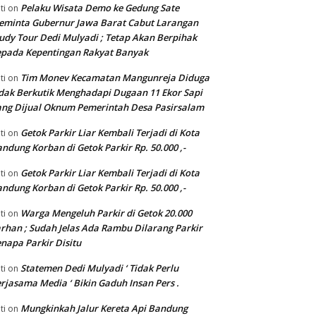
Pelaku Wisata Demo ke Gedung Sate
ti
on
eminta Gubernur Jawa Barat Cabut Larangan
udy Tour Dedi Mulyadi ; Tetap Akan Berpihak
pada Kepentingan Rakyat Banyak
Tim Monev Kecamatan Mangunreja Diduga
ti
on
dak Berkutik Menghadapi Dugaan 11 Ekor Sapi
ng Dijual Oknum Pemerintah Desa Pasirsalam
Getok Parkir Liar Kembali Terjadi di Kota
ti
on
ndung Korban di Getok Parkir Rp. 50.000 ,-
Getok Parkir Liar Kembali Terjadi di Kota
ti
on
ndung Korban di Getok Parkir Rp. 50.000 ,-
Warga Mengeluh Parkir di Getok 20.000
ti
on
rhan ; Sudah Jelas Ada Rambu Dilarang Parkir
napa Parkir Disitu
Statemen Dedi Mulyadi ‘ Tidak Perlu
ti
on
rjasama Media ‘ Bikin Gaduh Insan Pers .
Mungkinkah Jalur Kereta Api Bandung
ti
on