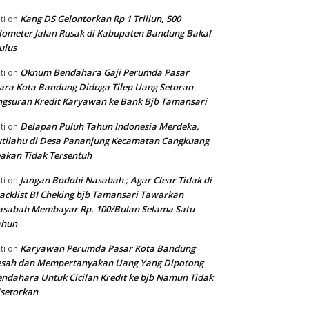
Kang DS Gelontorkan Rp 1 Triliun, 500
ti
on
lometer Jalan Rusak di Kabupaten Bandung Bakal
ulus
Oknum Bendahara Gaji Perumda Pasar
ti
on
ara Kota Bandung Diduga Tilep Uang Setoran
gsuran Kredit Karyawan ke Bank Bjb Tamansari
Delapan Puluh Tahun Indonesia Merdeka,
ti
on
tilahu di Desa Pananjung Kecamatan Cangkuang
akan Tidak Tersentuh
Jangan Bodohi Nasabah ; Agar Clear Tidak di
ti
on
acklist BI Cheking bjb Tamansari Tawarkan
asabah Membayar Rp. 100/Bulan Selama Satu
ahun
Karyawan Perumda Pasar Kota Bandung
ti
on
esah dan Mempertanyakan Uang Yang Dipotong
ndahara Untuk Cicilan Kredit ke bjb Namun Tidak
setorkan