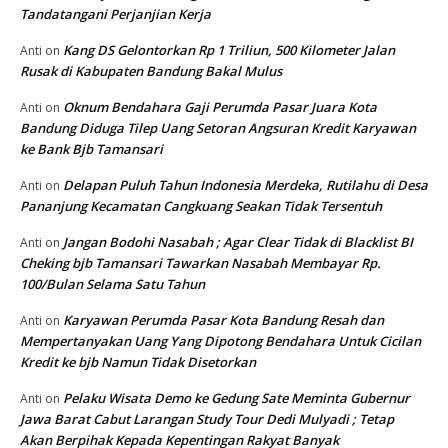
Tandatangani Perjanjian Kerja
Kang DS Gelontorkan Rp 1 Triliun, 500 Kilometer Jalan
Anti
on
Rusak di Kabupaten Bandung Bakal Mulus
Oknum Bendahara Gaji Perumda Pasar Juara Kota
Anti
on
Bandung Diduga Tilep Uang Setoran Angsuran Kredit Karyawan
ke Bank Bjb Tamansari
Delapan Puluh Tahun Indonesia Merdeka, Rutilahu di Desa
Anti
on
Pananjung Kecamatan Cangkuang Seakan Tidak Tersentuh
Jangan Bodohi Nasabah ; Agar Clear Tidak di Blacklist BI
Anti
on
Cheking bjb Tamansari Tawarkan Nasabah Membayar Rp.
100/Bulan Selama Satu Tahun
Karyawan Perumda Pasar Kota Bandung Resah dan
Anti
on
Mempertanyakan Uang Yang Dipotong Bendahara Untuk Cicilan
Kredit ke bjb Namun Tidak Disetorkan
Pelaku Wisata Demo ke Gedung Sate Meminta Gubernur
Anti
on
Jawa Barat Cabut Larangan Study Tour Dedi Mulyadi ; Tetap
Akan Berpihak Kepada Kepentingan Rakyat Banyak