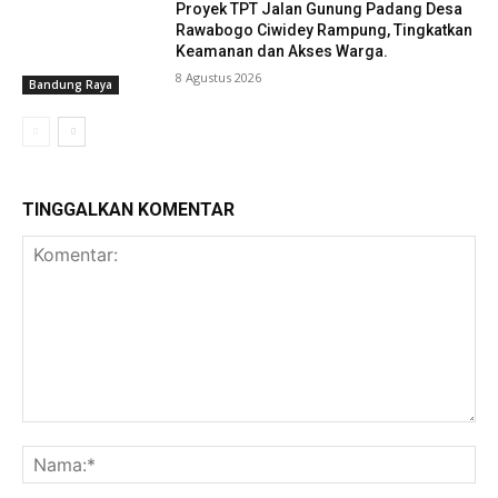
Proyek TPT Jalan Gunung Padang Desa
Rawabogo Ciwidey Rampung, Tingkatkan
Keamanan dan Akses Warga.
8 Agustus 2026
Bandung Raya
TINGGALKAN KOMENTAR
Komentar:
Na