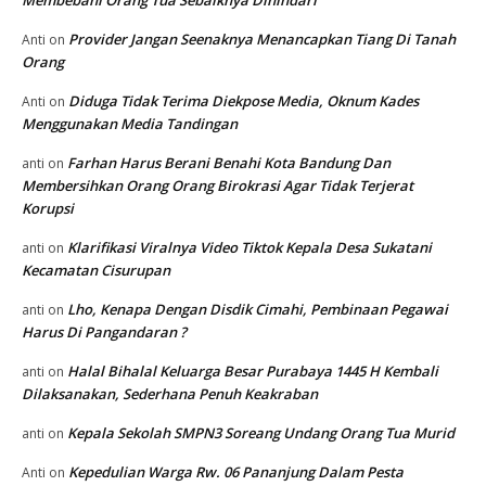
Membebani Orang Tua Sebaiknya Dihindari
Provider Jangan Seenaknya Menancapkan Tiang Di Tanah
Anti
on
Orang
Diduga Tidak Terima Diekpose Media, Oknum Kades
Anti
on
Menggunakan Media Tandingan
Farhan Harus Berani Benahi Kota Bandung Dan
anti
on
Membersihkan Orang Orang Birokrasi Agar Tidak Terjerat
Korupsi
Klarifikasi Viralnya Video Tiktok Kepala Desa Sukatani
anti
on
Kecamatan Cisurupan
Lho, Kenapa Dengan Disdik Cimahi, Pembinaan Pegawai
anti
on
Harus Di Pangandaran ?
Halal Bihalal Keluarga Besar Purabaya 1445 H Kembali
anti
on
Dilaksanakan, Sederhana Penuh Keakraban
Kepala Sekolah SMPN3 Soreang Undang Orang Tua Murid
anti
on
Kepedulian Warga Rw. 06 Pananjung Dalam Pesta
Anti
on