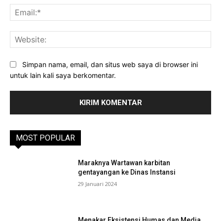
Ema
Web
Simpan nama, email, dan situs web saya di browser ini
untuk lain kali saya berkomentar.
MOST POPULAR
Maraknya Wartawan karbitan
gentayangan ke Dinas Instansi
29 Januari 2024
Menakar Eksistensi Humas dan Media