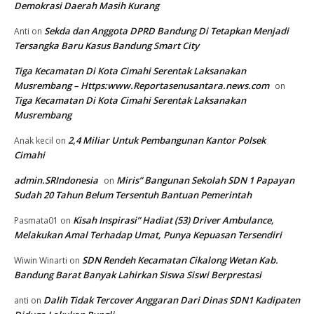
Demokrasi Daerah Masih Kurang
Sekda dan Anggota DPRD Bandung Di Tetapkan Menjadi
Anti
on
Tersangka Baru Kasus Bandung Smart City
Tiga Kecamatan Di Kota Cimahi Serentak Laksanakan
Musrembang – Https:www.Reportasenusantara.news.com
on
Tiga Kecamatan Di Kota Cimahi Serentak Laksanakan
Musrembang
2,4 Miliar Untuk Pembangunan Kantor Polsek
Anak kecil
on
Cimahi
admin.SRIndonesia
Miris” Bangunan Sekolah SDN 1 Papayan
on
Sudah 20 Tahun Belum Tersentuh Bantuan Pemerintah
Kisah Inspirasi” Hadiat (53) Driver Ambulance,
Pasmata01
on
Melakukan Amal Terhadap Umat, Punya Kepuasan Tersendiri
SDN Rendeh Kecamatan Cikalong Wetan Kab.
Wiwin Winarti
on
Bandung Barat Banyak Lahirkan Siswa Siswi Berprestasi
Dalih Tidak Tercover Anggaran Dari Dinas SDN1 Kadipaten
anti
on