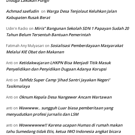
Diduga Lakukan Pungli
Achmad saefudin
Warga Desa Tenjolaut Keluhkan Jalan
on
Kabupaten Rusak Berat
Miris” Bangunan Sekolah SDN 1 Papayan Sudah 20
Udin'n Radio
on
Tahun Belum Tersentuh Bantuan Pemerintah
Sosialisasi Pemberdayaan Masyarakat
Fatimah Any Mulyasari
on
Melalui KIE Obat dan Makanan
Ketidakwajaran LHKPN Bisa Menjadi Titik Masuk
Anti
on
Penyelidikan dan Penyidikan Dugaan Adanya Korupsi
Tahfidz Super Camp ‘Jihad Santri Jayakan Negeri’
Anti
on
Tasikmalaya
Oknum Kepala Desa Nangewer Ancam Wartawan
Anti
on
Wawwww.. sungguh Luar biasa pemberitaan yang
anti
on
menyudutkan profesi jurnalis dan LSM
Wowwwwww!! Karena ucapan Humas di rumah makan
anti
on
tahu Sumedang tidak Etis, ketua IWO Indonesia angkat bicara