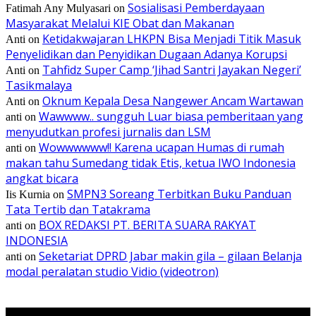
Sosialisasi Pemberdayaan
Fatimah Any Mulyasari
on
Masyarakat Melalui KIE Obat dan Makanan
Ketidakwajaran LHKPN Bisa Menjadi Titik Masuk
Anti
on
Penyelidikan dan Penyidikan Dugaan Adanya Korupsi
Tahfidz Super Camp ‘Jihad Santri Jayakan Negeri’
Anti
on
Tasikmalaya
Oknum Kepala Desa Nangewer Ancam Wartawan
Anti
on
Wawwww.. sungguh Luar biasa pemberitaan yang
anti
on
menyudutkan profesi jurnalis dan LSM
Wowwwwww!! Karena ucapan Humas di rumah
anti
on
makan tahu Sumedang tidak Etis, ketua IWO Indonesia
angkat bicara
SMPN3 Soreang Terbitkan Buku Panduan
Iis Kurnia
on
Tata Tertib dan Tatakrama
BOX REDAKSI PT. BERITA SUARA RAKYAT
anti
on
INDONESIA
Seketariat DPRD Jabar makin gila – gilaan Belanja
anti
on
modal peralatan studio Vidio (videotron)