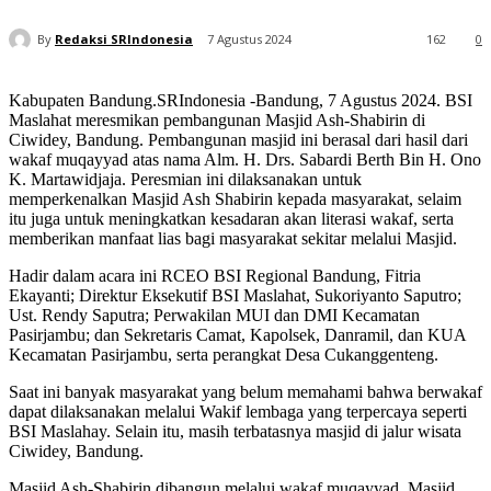
By
Redaksi SRIndonesia
7 Agustus 2024
162
0
Kabupaten Bandung.SRIndonesia -Bandung, 7 Agustus 2024. BSI
Maslahat meresmikan pembangunan Masjid Ash-Shabirin di
Ciwidey, Bandung. Pembangunan masjid ini berasal dari hasil dari
wakaf muqayyad atas nama Alm. H. Drs. Sabardi Berth Bin H. Ono
K. Martawidjaja. Peresmian ini dilaksanakan untuk
memperkenalkan Masjid Ash Shabirin kepada masyarakat, selaim
itu juga untuk meningkatkan kesadaran akan literasi wakaf, serta
memberikan manfaat lias bagi masyarakat sekitar melalui Masjid.
Hadir dalam acara ini RCEO BSI Regional Bandung, Fitria
Ekayanti; Direktur Eksekutif BSI Maslahat, Sukoriyanto Saputro;
Ust. Rendy Saputra; Perwakilan MUI dan DMI Kecamatan
Pasirjambu; dan Sekretaris Camat, Kapolsek, Danramil, dan KUA
Kecamatan Pasirjambu, serta perangkat Desa Cukanggenteng.
Saat ini banyak masyarakat yang belum memahami bahwa berwakaf
dapat dilaksanakan melalui Wakif lembaga yang terpercaya seperti
BSI Maslahay. Selain itu, masih terbatasnya masjid di jalur wisata
Ciwidey, Bandung.
Masjid Ash-Shabirin dibangun melalui wakaf muqayyad. Masjid