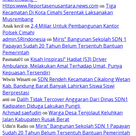
Https:www.Reportasenusantara.news.com
Tiga
on
Kecamatan Di Kota Cimahi Serentak Laksanakan
Musrembang
2,4 Miliar Untuk Pembangunan Kantor
Anak kecil
on
Polsek Cimahi
admin.SRIndonesia
Miris” Bangunan Sekolah SDN 1
on
Papayan Sudah 20 Tahun Belum Tersentuh Bantuan
Pemerintah
Kisah Inspirasi” Hadiat (53) Driver
Pasmata01
on
Ambulance, Melakukan Amal Terhadap Umat, Punya
Kepuasan Tersendiri
SDN Rendeh Kecamatan Cikalong Wetan
Wiwin Winarti
on
Kab. Bandung Barat Banyak Lahirkan Siswa Siswi
Berprestasi
Dalih Tidak Tercover Anggaran Dari Dinas SDN1
anti
on
Kadipaten Diduga Lakukan Pungli
Achmad saefudin
Warga Desa Tenjolaut Keluhkan
on
Jalan Kabupaten Rusak Berat
Miris” Bangunan Sekolah SDN 1 Papayan
Udin'n Radio
on
Sudah 20 Tahun Belum Tersentuh Bantuan Pemerintah