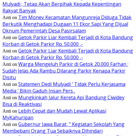
Mulyadi ; Tetap Akan Berpihak Kepada Kepentingan
Rakyat Banyak
Tim Monev Kecamatan Mangunreja Diduga Tidak
Anti
on
Berkutik Menghadapi Dugaan 11 Ekor Sapi Yang Dijual
Oknum Pemerintah Desa Pasirsalam
Getok Parkir Liar Kembali Terjadi di Kota Bandung
Anti
on
Korban di Getok Parkir Rp. 50.000 ,-
Getok Parkir Liar Kembali Terjadi di Kota Bandung
Anti
on
Korban di Getok Parkir Rp. 50.000 ,-
Warga Mengeluh Parkir di Getok 20.000 Farhan ;
Anti
on
Sudah Jelas Ada Rambu Dilarang Parkir Kenapa Parkir
Disitu
Statemen Dedi Mulyadi ‘ Tidak Perlu Kerjasama
Anti
on
Media ‘ Bikin Gaduh Insan Pers .
Mungkinkah Jalur Kereta Api Bandung Ciwidey
Anti
on
Bisa di Reaktivasi
Lebih Cepat dan Mudah Lewat Aplikasi
Anti
on
MyKahuripan
Gubernur Jawa Barat, ” Kegiatan Sekolah Yang
Anti
on
Membebani Orang Tua Sebaiknya Dihindari