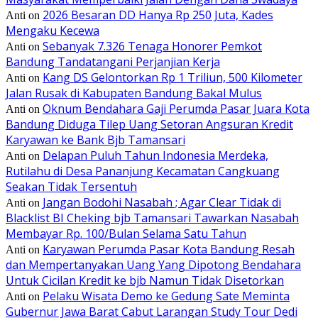
2026 Besaran DD Hanya Rp 250 Juta, Kades
Anti
on
Mengaku Kecewa
Sebanyak 7.326 Tenaga Honorer Pemkot
Anti
on
Bandung Tandatangani Perjanjian Kerja
Kang DS Gelontorkan Rp 1 Triliun, 500 Kilometer
Anti
on
Jalan Rusak di Kabupaten Bandung Bakal Mulus
Oknum Bendahara Gaji Perumda Pasar Juara Kota
Anti
on
Bandung Diduga Tilep Uang Setoran Angsuran Kredit
Karyawan ke Bank Bjb Tamansari
Delapan Puluh Tahun Indonesia Merdeka,
Anti
on
Rutilahu di Desa Pananjung Kecamatan Cangkuang
Seakan Tidak Tersentuh
Jangan Bodohi Nasabah ; Agar Clear Tidak di
Anti
on
Blacklist BI Cheking bjb Tamansari Tawarkan Nasabah
Membayar Rp. 100/Bulan Selama Satu Tahun
Karyawan Perumda Pasar Kota Bandung Resah
Anti
on
dan Mempertanyakan Uang Yang Dipotong Bendahara
Untuk Cicilan Kredit ke bjb Namun Tidak Disetorkan
Pelaku Wisata Demo ke Gedung Sate Meminta
Anti
on
Gubernur Jawa Barat Cabut Larangan Study Tour Dedi