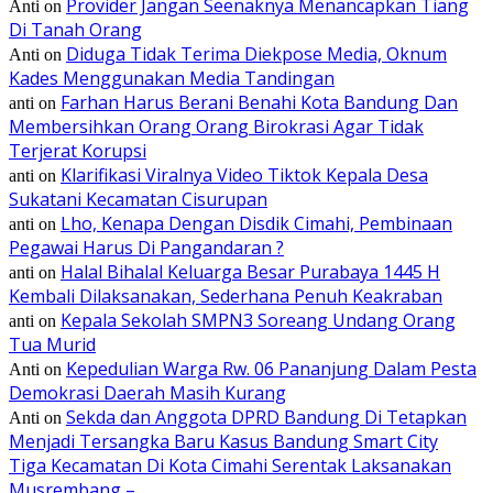
Provider Jangan Seenaknya Menancapkan Tiang
Anti
on
Di Tanah Orang
Diduga Tidak Terima Diekpose Media, Oknum
Anti
on
Kades Menggunakan Media Tandingan
Farhan Harus Berani Benahi Kota Bandung Dan
anti
on
Membersihkan Orang Orang Birokrasi Agar Tidak
Terjerat Korupsi
Klarifikasi Viralnya Video Tiktok Kepala Desa
anti
on
Sukatani Kecamatan Cisurupan
Lho, Kenapa Dengan Disdik Cimahi, Pembinaan
anti
on
Pegawai Harus Di Pangandaran ?
Halal Bihalal Keluarga Besar Purabaya 1445 H
anti
on
Kembali Dilaksanakan, Sederhana Penuh Keakraban
Kepala Sekolah SMPN3 Soreang Undang Orang
anti
on
Tua Murid
Kepedulian Warga Rw. 06 Pananjung Dalam Pesta
Anti
on
Demokrasi Daerah Masih Kurang
Sekda dan Anggota DPRD Bandung Di Tetapkan
Anti
on
Menjadi Tersangka Baru Kasus Bandung Smart City
Tiga Kecamatan Di Kota Cimahi Serentak Laksanakan
Musrembang –