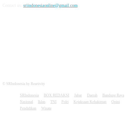
Contact us:
sriindonesiaonline@gmail.com
FOLLOW US
© SRIndonesia by Reartivity
SRIndonesia
BOX REDAKSI
Jabar
Daerah
Bandung Raya
Nasional
Iklan
TNI
Polri
Kejaksaan Kehakiman
Opini
Pendidikan
Wisata