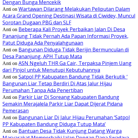
Dengan Bunga Mencekik
Wartawan Dilarang Melakukan Peliputan Dalam
Anti
on
Acara Grand Opening Destinasi Wisata di Ciwidey, Muncul
Sorotan Dugaan PBG dan SLF
Beberapa Kali Proyek Perbaikan Jalan Di Desa
Anti
on
Pananjung Tidak Pernah Ada Papan Informasi Proyek,
Patut Diduga Ada Penyalahgunaan
Bangunan Diduga Tidak Berijin Bermunculan di
Anti
on
Desa Pananjung, APH Tutup Mata
ASN Ngeluh THR Ga Cair, Terpaksa Pinjem Uang
Anti
on
dari Pinjol untuk Menutupi Kebutuhannya
Satpol PP Kabupaten Bandung Tidak Berkutik ‘
Anti
on
Bangunan Liar Tetap Berdiri Di Atas Jalur Hijau
Perumahan Tanpa Ada Penertiban
Parkir Liar Di Soreang Kabupaten Bandung
Anti
on
Semakin Merajalela Parkir Liar Dapat Dijerat Pidana
Pemerasan
Bangunan Liar Di Jalur Hijau Perumahan ‘Satpol
Anti
on
PP Kabupaten Bandung Diduga Tutup Mata’
Bantuan Desa Tidak Kunjung Datang Warga
Anti
on
Masyarakat Memperbaiki Jalan Dengan Dana Swadaya