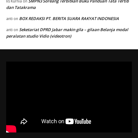
SMPN3 Soreang Terbitkan Buku Panduan Tata Tertib
Iis Kurnia
on
dan Tatakrama
BOX REDAKSI PT. BERITA SUARA RAKYAT INDONESIA
anti
on
Seketariat DPRD Jabar makin gila – gilaan Belanja modal
anti
on
peralatan studio Vidio (videotron)