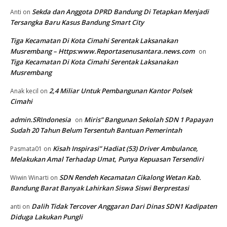
Sekda dan Anggota DPRD Bandung Di Tetapkan Menjadi
Anti
on
Tersangka Baru Kasus Bandung Smart City
Tiga Kecamatan Di Kota Cimahi Serentak Laksanakan
Musrembang – Https:www.Reportasenusantara.news.com
on
Tiga Kecamatan Di Kota Cimahi Serentak Laksanakan
Musrembang
2,4 Miliar Untuk Pembangunan Kantor Polsek
Anak kecil
on
Cimahi
admin.SRIndonesia
Miris” Bangunan Sekolah SDN 1 Papayan
on
Sudah 20 Tahun Belum Tersentuh Bantuan Pemerintah
Kisah Inspirasi” Hadiat (53) Driver Ambulance,
Pasmata01
on
Melakukan Amal Terhadap Umat, Punya Kepuasan Tersendiri
SDN Rendeh Kecamatan Cikalong Wetan Kab.
Wiwin Winarti
on
Bandung Barat Banyak Lahirkan Siswa Siswi Berprestasi
Dalih Tidak Tercover Anggaran Dari Dinas SDN1 Kadipaten
anti
on
Diduga Lakukan Pungli