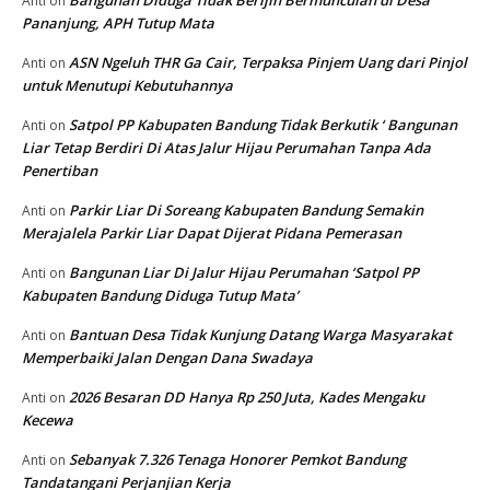
Bangunan Diduga Tidak Berijin Bermunculan di Desa
Anti
on
Pananjung, APH Tutup Mata
ASN Ngeluh THR Ga Cair, Terpaksa Pinjem Uang dari Pinjol
Anti
on
untuk Menutupi Kebutuhannya
Satpol PP Kabupaten Bandung Tidak Berkutik ‘ Bangunan
Anti
on
Liar Tetap Berdiri Di Atas Jalur Hijau Perumahan Tanpa Ada
Penertiban
Parkir Liar Di Soreang Kabupaten Bandung Semakin
Anti
on
Merajalela Parkir Liar Dapat Dijerat Pidana Pemerasan
Bangunan Liar Di Jalur Hijau Perumahan ‘Satpol PP
Anti
on
Kabupaten Bandung Diduga Tutup Mata’
Bantuan Desa Tidak Kunjung Datang Warga Masyarakat
Anti
on
Memperbaiki Jalan Dengan Dana Swadaya
2026 Besaran DD Hanya Rp 250 Juta, Kades Mengaku
Anti
on
Kecewa
Sebanyak 7.326 Tenaga Honorer Pemkot Bandung
Anti
on
Tandatangani Perjanjian Kerja