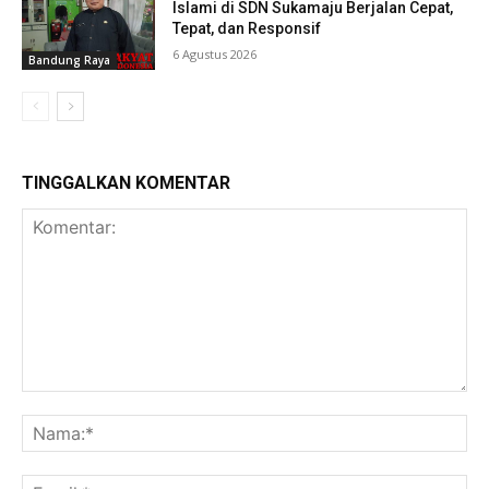
Islami di SDN Sukamaju Berjalan Cepat,
Tepat, dan Responsif
6 Agustus 2026
Bandung Raya
TINGGALKAN KOMENTAR
Komentar:
Na
Ema