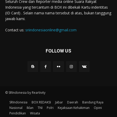
Seluruh Crew dan Reporter media online Suara Rakyat
Indonesia yang tercantum di BOX ini dibekali Kartu indentitas
(ID Card) . Selain nama nama tersebut di atas, bukan tanggung
jawab kami.
Contact us:
sriindonesiaonline@gmail.com
FOLLOW US
© SRIndonesia by Reartivity
SRIndonesia
BOX REDAKSI
Jabar
Daerah
Bandung Raya
Nasional
Iklan
TNI
Polri
Kejaksaan Kehakiman
Opini
Pendidikan
Wisata