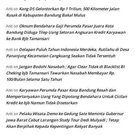
Kang DS Gelontorkan Rp 1 Triliun, 500 Kilometer Jalan
Anti
on
Rusak di Kabupaten Bandung Bakal Mulus
Oknum Bendahara Gaji Perumda Pasar Juara Kota
Anti
on
Bandung Diduga Tilep Uang Setoran Angsuran Kredit Karyawan
ke Bank Bjb Tamansari
Delapan Puluh Tahun Indonesia Merdeka, Rutilahu di Desa
Anti
on
Pananjung Kecamatan Cangkuang Seakan Tidak Tersentuh
Jangan Bodohi Nasabah ; Agar Clear Tidak di Blacklist BI
Anti
on
Cheking bjb Tamansari Tawarkan Nasabah Membayar Rp.
100/Bulan Selama Satu Tahun
Karyawan Perumda Pasar Kota Bandung Resah dan
Anti
on
Mempertanyakan Uang Yang Dipotong Bendahara Untuk Cicilan
Kredit ke bjb Namun Tidak Disetorkan
Pelaku Wisata Demo ke Gedung Sate Meminta Gubernur
Anti
on
Jawa Barat Cabut Larangan Study Tour Dedi Mulyadi ; Tetap
Akan Berpihak Kepada Kepentingan Rakyat Banyak