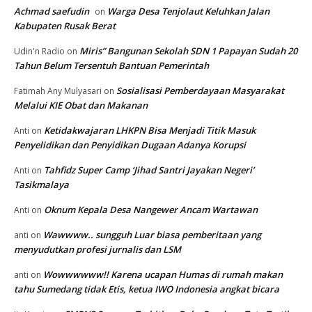
Achmad saefudin
Warga Desa Tenjolaut Keluhkan Jalan
on
Kabupaten Rusak Berat
Miris” Bangunan Sekolah SDN 1 Papayan Sudah 20
Udin'n Radio
on
Tahun Belum Tersentuh Bantuan Pemerintah
Sosialisasi Pemberdayaan Masyarakat
Fatimah Any Mulyasari
on
Melalui KIE Obat dan Makanan
Ketidakwajaran LHKPN Bisa Menjadi Titik Masuk
Anti
on
Penyelidikan dan Penyidikan Dugaan Adanya Korupsi
Tahfidz Super Camp ‘Jihad Santri Jayakan Negeri’
Anti
on
Tasikmalaya
Oknum Kepala Desa Nangewer Ancam Wartawan
Anti
on
Wawwww.. sungguh Luar biasa pemberitaan yang
anti
on
menyudutkan profesi jurnalis dan LSM
Wowwwwww!! Karena ucapan Humas di rumah makan
anti
on
tahu Sumedang tidak Etis, ketua IWO Indonesia angkat bicara