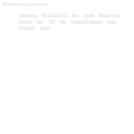
© SRIndonesia by Reartivity
SRIndonesia
BOX REDAKSI
Jabar
Daerah
Bandung Raya
Nasional
Iklan
TNI
Polri
Kejaksaan Kehakiman
Opini
Pendidikan
Wisata