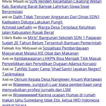
SDN Rendeh Kecamatan Cikalong Wetan
Wiwin Winarti
on
Kab. Bandung Barat Banyak Lahirkan Siswa Siswi
Berprestasi
Dalih Tidak Tercover Anggaran Dari Dinas SDN1
anti
on
Kadipaten Diduga Lakukan Pungli
Achmad saefudin
Warga Desa Tenjolaut Keluhkan
on
Jalan Kabupaten Rusak Berat
Miris” Bangunan Sekolah SDN 1 Papayan
Udin'n Radio
on
Sudah 20 Tahun Belum Tersentuh Bantuan Pemerintah
Sosialisasi Pemberdayaan
Fatimah Any Mulyasari
on
Masyarakat Melalui KIE Obat dan Makanan
Ketidakwajaran LHKPN Bisa Menjadi Titik Masuk
Anti
on
Penyelidikan dan Penyidikan Dugaan Adanya Korupsi
Tahfidz Super Camp ‘Jihad Santri Jayakan Negeri’
Anti
on
Tasikmalaya
Oknum Kepala Desa Nangewer Ancam Wartawan
Anti
on
Wawwww.. sungguh Luar biasa pemberitaan yang
anti
on
menyudutkan profesi jurnalis dan LSM
Wowwwwww!! Karena ucapan Humas di rumah
anti
on
makan tahu Sumedang tidak Etis, ketua IWO Indonesia
angkat bicara