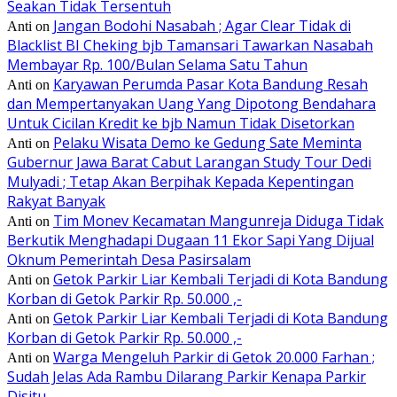
Seakan Tidak Tersentuh
Jangan Bodohi Nasabah ; Agar Clear Tidak di
Anti
on
Blacklist BI Cheking bjb Tamansari Tawarkan Nasabah
Membayar Rp. 100/Bulan Selama Satu Tahun
Karyawan Perumda Pasar Kota Bandung Resah
Anti
on
dan Mempertanyakan Uang Yang Dipotong Bendahara
Untuk Cicilan Kredit ke bjb Namun Tidak Disetorkan
Pelaku Wisata Demo ke Gedung Sate Meminta
Anti
on
Gubernur Jawa Barat Cabut Larangan Study Tour Dedi
Mulyadi ; Tetap Akan Berpihak Kepada Kepentingan
Rakyat Banyak
Tim Monev Kecamatan Mangunreja Diduga Tidak
Anti
on
Berkutik Menghadapi Dugaan 11 Ekor Sapi Yang Dijual
Oknum Pemerintah Desa Pasirsalam
Getok Parkir Liar Kembali Terjadi di Kota Bandung
Anti
on
Korban di Getok Parkir Rp. 50.000 ,-
Getok Parkir Liar Kembali Terjadi di Kota Bandung
Anti
on
Korban di Getok Parkir Rp. 50.000 ,-
Warga Mengeluh Parkir di Getok 20.000 Farhan ;
Anti
on
Sudah Jelas Ada Rambu Dilarang Parkir Kenapa Parkir
Disitu