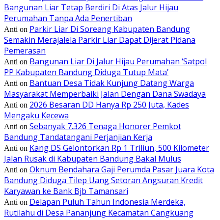
Bangunan Liar Tetap Berdiri Di Atas Jalur Hijau
Perumahan Tanpa Ada Penertiban
Parkir Liar Di Soreang Kabupaten Bandung
Anti
on
Semakin Merajalela Parkir Liar Dapat Dijerat Pidana
Pemerasan
Bangunan Liar Di Jalur Hijau Perumahan ‘Satpol
Anti
on
PP Kabupaten Bandung Diduga Tutup Mata’
Bantuan Desa Tidak Kunjung Datang Warga
Anti
on
Masyarakat Memperbaiki Jalan Dengan Dana Swadaya
2026 Besaran DD Hanya Rp 250 Juta, Kades
Anti
on
Mengaku Kecewa
Sebanyak 7.326 Tenaga Honorer Pemkot
Anti
on
Bandung Tandatangani Perjanjian Kerja
Kang DS Gelontorkan Rp 1 Triliun, 500 Kilometer
Anti
on
Jalan Rusak di Kabupaten Bandung Bakal Mulus
Oknum Bendahara Gaji Perumda Pasar Juara Kota
Anti
on
Bandung Diduga Tilep Uang Setoran Angsuran Kredit
Karyawan ke Bank Bjb Tamansari
Delapan Puluh Tahun Indonesia Merdeka,
Anti
on
Rutilahu di Desa Pananjung Kecamatan Cangkuang