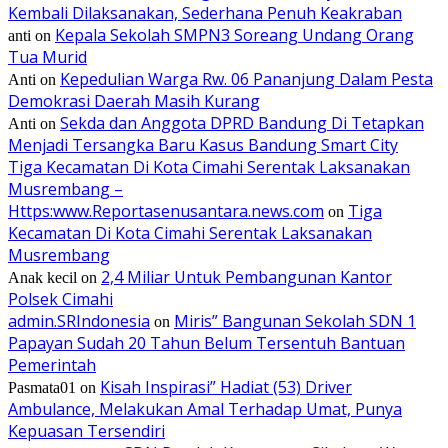
Kembali Dilaksanakan, Sederhana Penuh Keakraban
Kepala Sekolah SMPN3 Soreang Undang Orang
anti
on
Tua Murid
Kepedulian Warga Rw. 06 Pananjung Dalam Pesta
Anti
on
Demokrasi Daerah Masih Kurang
Sekda dan Anggota DPRD Bandung Di Tetapkan
Anti
on
Menjadi Tersangka Baru Kasus Bandung Smart City
Tiga Kecamatan Di Kota Cimahi Serentak Laksanakan
Musrembang –
Https:www.Reportasenusantara.news.com
Tiga
on
Kecamatan Di Kota Cimahi Serentak Laksanakan
Musrembang
2,4 Miliar Untuk Pembangunan Kantor
Anak kecil
on
Polsek Cimahi
admin.SRIndonesia
Miris” Bangunan Sekolah SDN 1
on
Papayan Sudah 20 Tahun Belum Tersentuh Bantuan
Pemerintah
Kisah Inspirasi” Hadiat (53) Driver
Pasmata01
on
Ambulance, Melakukan Amal Terhadap Umat, Punya
Kepuasan Tersendiri