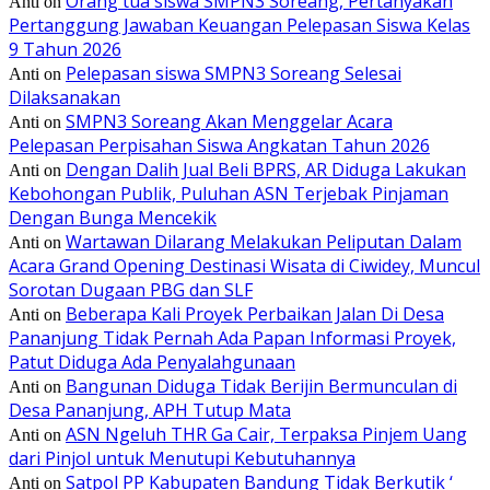
Orang tua siswa SMPN3 Soreang, Pertanyakan
Anti
on
Pertanggung Jawaban Keuangan Pelepasan Siswa Kelas
9 Tahun 2026
Pelepasan siswa SMPN3 Soreang Selesai
Anti
on
Dilaksanakan
SMPN3 Soreang Akan Menggelar Acara
Anti
on
Pelepasan Perpisahan Siswa Angkatan Tahun 2026
Dengan Dalih Jual Beli BPRS, AR Diduga Lakukan
Anti
on
Kebohongan Publik, Puluhan ASN Terjebak Pinjaman
Dengan Bunga Mencekik
Wartawan Dilarang Melakukan Peliputan Dalam
Anti
on
Acara Grand Opening Destinasi Wisata di Ciwidey, Muncul
Sorotan Dugaan PBG dan SLF
Beberapa Kali Proyek Perbaikan Jalan Di Desa
Anti
on
Pananjung Tidak Pernah Ada Papan Informasi Proyek,
Patut Diduga Ada Penyalahgunaan
Bangunan Diduga Tidak Berijin Bermunculan di
Anti
on
Desa Pananjung, APH Tutup Mata
ASN Ngeluh THR Ga Cair, Terpaksa Pinjem Uang
Anti
on
dari Pinjol untuk Menutupi Kebutuhannya
Satpol PP Kabupaten Bandung Tidak Berkutik ‘
Anti
on