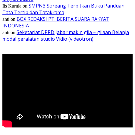
SMPN3 Soreang Terbitkan Buku Panduan
Iis Kurnia
on
Tata Tertib dan Tatakrama
BOX REDAKSI PT. BERITA SUARA RAKYAT
anti
on
INDONESIA
Seketariat DPRD Jabar makin gila – gilaan Belanja
anti
on
modal peralatan studio Vidio (videotron)