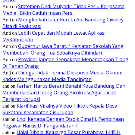
Statemen Dedi Mulyadi ‘ Tidak Perlu Kerjasama
Anti
on
Media ‘ Bikin Gaduh Insan Pers .
Mungkinkah Jalur Kereta Api Bandung Ciwidey
Anti
on
Bisa di Reaktivasi
Lebih Cepat dan Mudah Lewat Aplikasi
Anti
on
MyKahuripan
Gubernur Jawa Barat, ” Kegiatan Sekolah Yang
Anti
on
Membebani Orang Tua Sebaiknya Dihindari
Provider Jangan Seenaknya Menancapkan Tiang
Anti
on
Di Tanah Orang
Diduga Tidak Terima Diekpose Media, Oknum
Anti
on
Kades Menggunakan Media Tandingan
Farhan Harus Berani Benahi Kota Bandung Dan
anti
on
Membersihkan Orang Orang Birokrasi Agar Tidak
Terjerat Korupsi
Klarifikasi Viralnya Video Tiktok Kepala Desa
anti
on
Sukatani Kecamatan Cisurupan
Lho, Kenapa Dengan Disdik Cimahi, Pembinaan
anti
on
Pegawai Harus Di Pangandaran ?
Halal Bihalal Keluarga Besar Purabaya 1445 H
anti
on