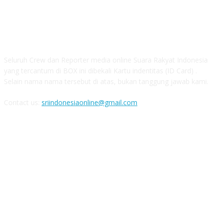
ABOUT US
Seluruh Crew dan Reporter media online Suara Rakyat Indonesia
yang tercantum di BOX ini dibekali Kartu indentitas (ID Card) .
Selain nama nama tersebut di atas, bukan tanggung jawab kami.
Contact us:
sriindonesiaonline@gmail.com
FOLLOW US