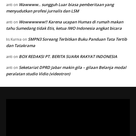
Wawwww.. sungguh Luar biasa pemberitaan yang
anti
on
menyudutkan profesi jurnalis dan LSM
Wowwwwww!! Karena ucapan Humas di rumah makan
anti
on
tahu Sumedang tidak Etis, ketua IWO Indonesia angkat bicara
SMPN3 Soreang Terbitkan Buku Panduan Tata Tertib
Iis Kurnia
on
dan Tatakrama
BOX REDAKSI PT. BERITA SUARA RAKYAT INDONESIA
anti
on
Seketariat DPRD Jabar makin gila – gilaan Belanja modal
anti
on
peralatan studio Vidio (videotron)