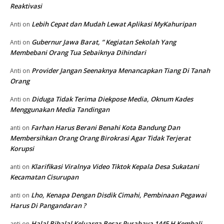
Reaktivasi
Lebih Cepat dan Mudah Lewat Aplikasi MyKahuripan
Anti
on
Gubernur Jawa Barat, ” Kegiatan Sekolah Yang
Anti
on
Membebani Orang Tua Sebaiknya Dihindari
Provider Jangan Seenaknya Menancapkan Tiang Di Tanah
Anti
on
Orang
Diduga Tidak Terima Diekpose Media, Oknum Kades
Anti
on
Menggunakan Media Tandingan
Farhan Harus Berani Benahi Kota Bandung Dan
anti
on
Membersihkan Orang Orang Birokrasi Agar Tidak Terjerat
Korupsi
Klarifikasi Viralnya Video Tiktok Kepala Desa Sukatani
anti
on
Kecamatan Cisurupan
Lho, Kenapa Dengan Disdik Cimahi, Pembinaan Pegawai
anti
on
Harus Di Pangandaran ?
Halal Bihalal Keluarga Besar Purabaya 1445 H Kembali
anti
on