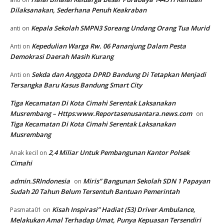
Dilaksanakan, Sederhana Penuh Keakraban
Kepala Sekolah SMPN3 Soreang Undang Orang Tua Murid
anti
on
Kepedulian Warga Rw. 06 Pananjung Dalam Pesta
Anti
on
Demokrasi Daerah Masih Kurang
Sekda dan Anggota DPRD Bandung Di Tetapkan Menjadi
Anti
on
Tersangka Baru Kasus Bandung Smart City
Tiga Kecamatan Di Kota Cimahi Serentak Laksanakan
Musrembang – Https:www.Reportasenusantara.news.com
on
Tiga Kecamatan Di Kota Cimahi Serentak Laksanakan
Musrembang
2,4 Miliar Untuk Pembangunan Kantor Polsek
Anak kecil
on
Cimahi
admin.SRIndonesia
Miris” Bangunan Sekolah SDN 1 Papayan
on
Sudah 20 Tahun Belum Tersentuh Bantuan Pemerintah
Kisah Inspirasi” Hadiat (53) Driver Ambulance,
Pasmata01
on
Melakukan Amal Terhadap Umat, Punya Kepuasan Tersendiri