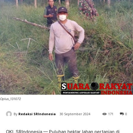
Oplus_131072
By
Redaksi SRIndonesia
30 September 2024
171
0
OKI, SRIndonesia — Puluhan hektar lahan pertanian di