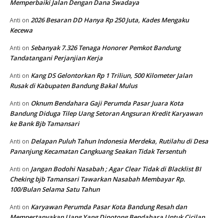
Memperbaiki Jalan Dengan Dana Swadaya
2026 Besaran DD Hanya Rp 250 Juta, Kades Mengaku
Anti
on
Kecewa
Sebanyak 7.326 Tenaga Honorer Pemkot Bandung
Anti
on
Tandatangani Perjanjian Kerja
Kang DS Gelontorkan Rp 1 Triliun, 500 Kilometer Jalan
Anti
on
Rusak di Kabupaten Bandung Bakal Mulus
Oknum Bendahara Gaji Perumda Pasar Juara Kota
Anti
on
Bandung Diduga Tilep Uang Setoran Angsuran Kredit Karyawan
ke Bank Bjb Tamansari
Delapan Puluh Tahun Indonesia Merdeka, Rutilahu di Desa
Anti
on
Pananjung Kecamatan Cangkuang Seakan Tidak Tersentuh
Jangan Bodohi Nasabah ; Agar Clear Tidak di Blacklist BI
Anti
on
Cheking bjb Tamansari Tawarkan Nasabah Membayar Rp.
100/Bulan Selama Satu Tahun
Karyawan Perumda Pasar Kota Bandung Resah dan
Anti
on
Mempertanyakan Uang Yang Dipotong Bendahara Untuk Cicilan