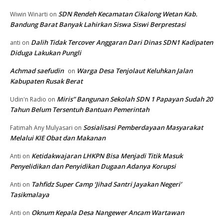
SDN Rendeh Kecamatan Cikalong Wetan Kab.
Wiwin Winarti
on
Bandung Barat Banyak Lahirkan Siswa Siswi Berprestasi
Dalih Tidak Tercover Anggaran Dari Dinas SDN1 Kadipaten
anti
on
Diduga Lakukan Pungli
Achmad saefudin
Warga Desa Tenjolaut Keluhkan Jalan
on
Kabupaten Rusak Berat
Miris” Bangunan Sekolah SDN 1 Papayan Sudah 20
Udin'n Radio
on
Tahun Belum Tersentuh Bantuan Pemerintah
Sosialisasi Pemberdayaan Masyarakat
Fatimah Any Mulyasari
on
Melalui KIE Obat dan Makanan
Ketidakwajaran LHKPN Bisa Menjadi Titik Masuk
Anti
on
Penyelidikan dan Penyidikan Dugaan Adanya Korupsi
Tahfidz Super Camp ‘Jihad Santri Jayakan Negeri’
Anti
on
Tasikmalaya
Oknum Kepala Desa Nangewer Ancam Wartawan
Anti
on