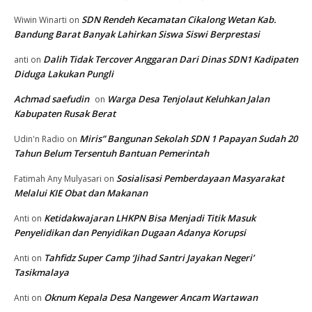
SDN Rendeh Kecamatan Cikalong Wetan Kab.
Wiwin Winarti
on
Bandung Barat Banyak Lahirkan Siswa Siswi Berprestasi
Dalih Tidak Tercover Anggaran Dari Dinas SDN1 Kadipaten
anti
on
Diduga Lakukan Pungli
Achmad saefudin
Warga Desa Tenjolaut Keluhkan Jalan
on
Kabupaten Rusak Berat
Miris” Bangunan Sekolah SDN 1 Papayan Sudah 20
Udin'n Radio
on
Tahun Belum Tersentuh Bantuan Pemerintah
Sosialisasi Pemberdayaan Masyarakat
Fatimah Any Mulyasari
on
Melalui KIE Obat dan Makanan
Ketidakwajaran LHKPN Bisa Menjadi Titik Masuk
Anti
on
Penyelidikan dan Penyidikan Dugaan Adanya Korupsi
Tahfidz Super Camp ‘Jihad Santri Jayakan Negeri’
Anti
on
Tasikmalaya
Oknum Kepala Desa Nangewer Ancam Wartawan
Anti
on