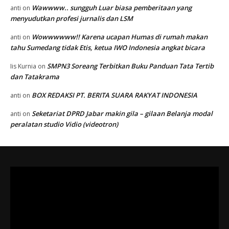
Wawwww.. sungguh Luar biasa pemberitaan yang
anti
on
menyudutkan profesi jurnalis dan LSM
Wowwwwww!! Karena ucapan Humas di rumah makan
anti
on
tahu Sumedang tidak Etis, ketua IWO Indonesia angkat bicara
SMPN3 Soreang Terbitkan Buku Panduan Tata Tertib
Iis Kurnia
on
dan Tatakrama
BOX REDAKSI PT. BERITA SUARA RAKYAT INDONESIA
anti
on
Seketariat DPRD Jabar makin gila – gilaan Belanja modal
anti
on
peralatan studio Vidio (videotron)