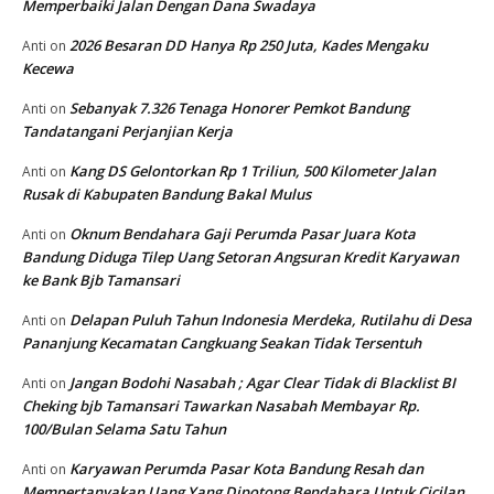
Memperbaiki Jalan Dengan Dana Swadaya
2026 Besaran DD Hanya Rp 250 Juta, Kades Mengaku
Anti
on
Kecewa
Sebanyak 7.326 Tenaga Honorer Pemkot Bandung
Anti
on
Tandatangani Perjanjian Kerja
Kang DS Gelontorkan Rp 1 Triliun, 500 Kilometer Jalan
Anti
on
Rusak di Kabupaten Bandung Bakal Mulus
Oknum Bendahara Gaji Perumda Pasar Juara Kota
Anti
on
Bandung Diduga Tilep Uang Setoran Angsuran Kredit Karyawan
ke Bank Bjb Tamansari
Delapan Puluh Tahun Indonesia Merdeka, Rutilahu di Desa
Anti
on
Pananjung Kecamatan Cangkuang Seakan Tidak Tersentuh
Jangan Bodohi Nasabah ; Agar Clear Tidak di Blacklist BI
Anti
on
Cheking bjb Tamansari Tawarkan Nasabah Membayar Rp.
100/Bulan Selama Satu Tahun
Karyawan Perumda Pasar Kota Bandung Resah dan
Anti
on
Mempertanyakan Uang Yang Dipotong Bendahara Untuk Cicilan