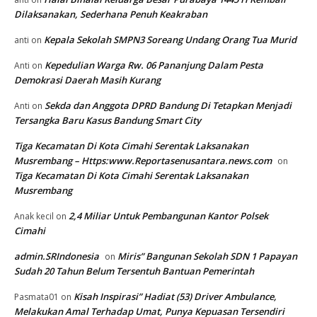
Dilaksanakan, Sederhana Penuh Keakraban
Kepala Sekolah SMPN3 Soreang Undang Orang Tua Murid
anti
on
Kepedulian Warga Rw. 06 Pananjung Dalam Pesta
Anti
on
Demokrasi Daerah Masih Kurang
Sekda dan Anggota DPRD Bandung Di Tetapkan Menjadi
Anti
on
Tersangka Baru Kasus Bandung Smart City
Tiga Kecamatan Di Kota Cimahi Serentak Laksanakan
Musrembang – Https:www.Reportasenusantara.news.com
on
Tiga Kecamatan Di Kota Cimahi Serentak Laksanakan
Musrembang
2,4 Miliar Untuk Pembangunan Kantor Polsek
Anak kecil
on
Cimahi
admin.SRIndonesia
Miris” Bangunan Sekolah SDN 1 Papayan
on
Sudah 20 Tahun Belum Tersentuh Bantuan Pemerintah
Kisah Inspirasi” Hadiat (53) Driver Ambulance,
Pasmata01
on
Melakukan Amal Terhadap Umat, Punya Kepuasan Tersendiri