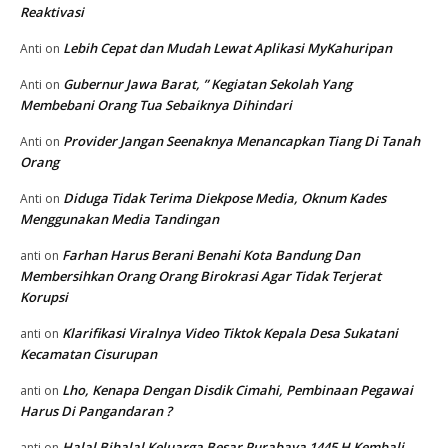
Reaktivasi
Lebih Cepat dan Mudah Lewat Aplikasi MyKahuripan
Anti
on
Gubernur Jawa Barat, ” Kegiatan Sekolah Yang
Anti
on
Membebani Orang Tua Sebaiknya Dihindari
Provider Jangan Seenaknya Menancapkan Tiang Di Tanah
Anti
on
Orang
Diduga Tidak Terima Diekpose Media, Oknum Kades
Anti
on
Menggunakan Media Tandingan
Farhan Harus Berani Benahi Kota Bandung Dan
anti
on
Membersihkan Orang Orang Birokrasi Agar Tidak Terjerat
Korupsi
Klarifikasi Viralnya Video Tiktok Kepala Desa Sukatani
anti
on
Kecamatan Cisurupan
Lho, Kenapa Dengan Disdik Cimahi, Pembinaan Pegawai
anti
on
Harus Di Pangandaran ?
Halal Bihalal Keluarga Besar Purabaya 1445 H Kembali
anti
on