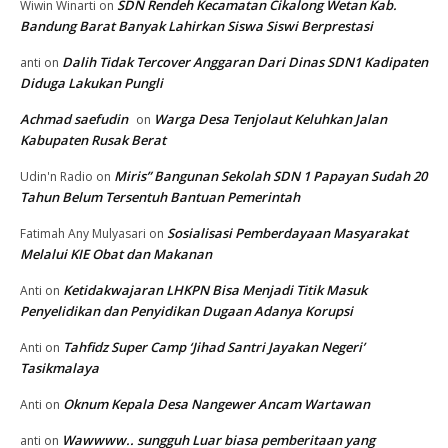
SDN Rendeh Kecamatan Cikalong Wetan Kab.
Wiwin Winarti
on
Bandung Barat Banyak Lahirkan Siswa Siswi Berprestasi
Dalih Tidak Tercover Anggaran Dari Dinas SDN1 Kadipaten
anti
on
Diduga Lakukan Pungli
Achmad saefudin
Warga Desa Tenjolaut Keluhkan Jalan
on
Kabupaten Rusak Berat
Miris” Bangunan Sekolah SDN 1 Papayan Sudah 20
Udin'n Radio
on
Tahun Belum Tersentuh Bantuan Pemerintah
Sosialisasi Pemberdayaan Masyarakat
Fatimah Any Mulyasari
on
Melalui KIE Obat dan Makanan
Ketidakwajaran LHKPN Bisa Menjadi Titik Masuk
Anti
on
Penyelidikan dan Penyidikan Dugaan Adanya Korupsi
Tahfidz Super Camp ‘Jihad Santri Jayakan Negeri’
Anti
on
Tasikmalaya
Oknum Kepala Desa Nangewer Ancam Wartawan
Anti
on
Wawwww.. sungguh Luar biasa pemberitaan yang
anti
on