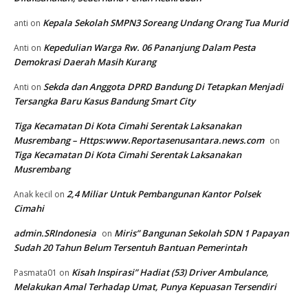
Kepala Sekolah SMPN3 Soreang Undang Orang Tua Murid
anti
on
Kepedulian Warga Rw. 06 Pananjung Dalam Pesta
Anti
on
Demokrasi Daerah Masih Kurang
Sekda dan Anggota DPRD Bandung Di Tetapkan Menjadi
Anti
on
Tersangka Baru Kasus Bandung Smart City
Tiga Kecamatan Di Kota Cimahi Serentak Laksanakan
Musrembang – Https:www.Reportasenusantara.news.com
on
Tiga Kecamatan Di Kota Cimahi Serentak Laksanakan
Musrembang
2,4 Miliar Untuk Pembangunan Kantor Polsek
Anak kecil
on
Cimahi
admin.SRIndonesia
Miris” Bangunan Sekolah SDN 1 Papayan
on
Sudah 20 Tahun Belum Tersentuh Bantuan Pemerintah
Kisah Inspirasi” Hadiat (53) Driver Ambulance,
Pasmata01
on
Melakukan Amal Terhadap Umat, Punya Kepuasan Tersendiri