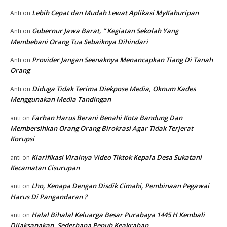
Lebih Cepat dan Mudah Lewat Aplikasi MyKahuripan
Anti
on
Gubernur Jawa Barat, ” Kegiatan Sekolah Yang
Anti
on
Membebani Orang Tua Sebaiknya Dihindari
Provider Jangan Seenaknya Menancapkan Tiang Di Tanah
Anti
on
Orang
Diduga Tidak Terima Diekpose Media, Oknum Kades
Anti
on
Menggunakan Media Tandingan
Farhan Harus Berani Benahi Kota Bandung Dan
anti
on
Membersihkan Orang Orang Birokrasi Agar Tidak Terjerat
Korupsi
Klarifikasi Viralnya Video Tiktok Kepala Desa Sukatani
anti
on
Kecamatan Cisurupan
Lho, Kenapa Dengan Disdik Cimahi, Pembinaan Pegawai
anti
on
Harus Di Pangandaran ?
Halal Bihalal Keluarga Besar Purabaya 1445 H Kembali
anti
on
Dilaksanakan, Sederhana Penuh Keakraban