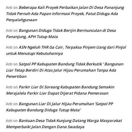
Beberapa Kali Proyek Perbaikan Jalan Di Desa Pananjung
Anti
on
Tidak Pernah Ada Papan Informasi Proyek, Patut Diduga Ada
Penyalahgunaan
Bangunan Diduga Tidak Berijin Bermunculan di Desa
Anti
on
Pananjung, APH Tutup Mata
ASN Ngeluh THR Ga Cair, Terpaksa Pinjem Uang dari Pinjol
Anti
on
untuk Menutupi Kebutuhannya
Satpol PP Kabupaten Bandung Tidak Berkutik ‘ Bangunan
Anti
on
Liar Tetap Berdiri Di Atas Jalur Hijau Perumahan Tanpa Ada
Penertiban
Parkir Liar Di Soreang Kabupaten Bandung Semakin
Anti
on
Merajalela Parkir Liar Dapat Dijerat Pidana Pemerasan
Bangunan Liar Di Jalur Hijau Perumahan ‘Satpol PP
Anti
on
Kabupaten Bandung Diduga Tutup Mata’
Bantuan Desa Tidak Kunjung Datang Warga Masyarakat
Anti
on
Memperbaiki Jalan Dengan Dana Swadaya