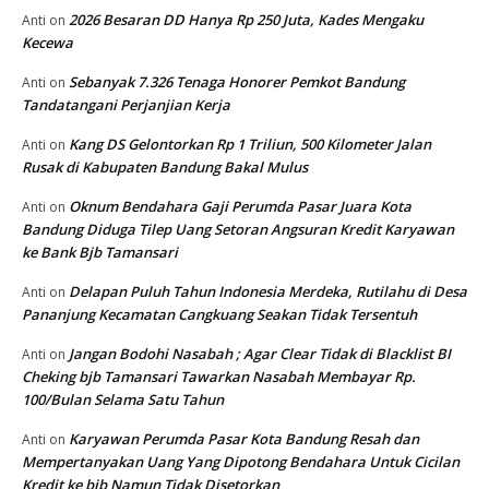
2026 Besaran DD Hanya Rp 250 Juta, Kades Mengaku
Anti
on
Kecewa
Sebanyak 7.326 Tenaga Honorer Pemkot Bandung
Anti
on
Tandatangani Perjanjian Kerja
Kang DS Gelontorkan Rp 1 Triliun, 500 Kilometer Jalan
Anti
on
Rusak di Kabupaten Bandung Bakal Mulus
Oknum Bendahara Gaji Perumda Pasar Juara Kota
Anti
on
Bandung Diduga Tilep Uang Setoran Angsuran Kredit Karyawan
ke Bank Bjb Tamansari
Delapan Puluh Tahun Indonesia Merdeka, Rutilahu di Desa
Anti
on
Pananjung Kecamatan Cangkuang Seakan Tidak Tersentuh
Jangan Bodohi Nasabah ; Agar Clear Tidak di Blacklist BI
Anti
on
Cheking bjb Tamansari Tawarkan Nasabah Membayar Rp.
100/Bulan Selama Satu Tahun
Karyawan Perumda Pasar Kota Bandung Resah dan
Anti
on
Mempertanyakan Uang Yang Dipotong Bendahara Untuk Cicilan
Kredit ke bjb Namun Tidak Disetorkan