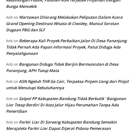
Kebohongan Publik, Puluhan ASN Terjebak Pinjaman Dengan
Bunga Mencekik
Wartawan Dilarang Melakukan Peliputan Dalam Acara
Anti
on
Grand Opening Destinasi Wisata di Ciwidey, Muncul Sorotan
Dugaan PBG dan SLF
Beberapa Kali Proyek Perbaikan Jalan Di Desa Pananjung
Anti
on
Tidak Pernah Ada Papan Informasi Proyek, Patut Diduga Ada
Penyalahgunaan
Bangunan Diduga Tidak Berijin Bermunculan di Desa
Anti
on
Pananjung, APH Tutup Mata
ASN Ngeluh THR Ga Cair, Terpaksa Pinjem Uang dari Pinjol
Anti
on
untuk Menutupi Kebutuhannya
Satpol PP Kabupaten Bandung Tidak Berkutik ‘ Bangunan
Anti
on
Liar Tetap Berdiri Di Atas Jalur Hijau Perumahan Tanpa Ada
Penertiban
Parkir Liar Di Soreang Kabupaten Bandung Semakin
Anti
on
Merajalela Parkir Liar Dapat Dijerat Pidana Pemerasan