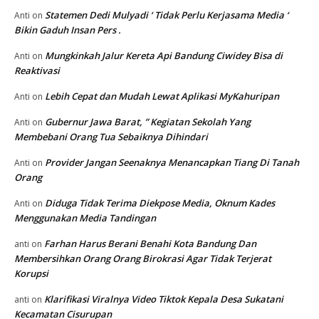
Statemen Dedi Mulyadi ‘ Tidak Perlu Kerjasama Media ‘
Anti
on
Bikin Gaduh Insan Pers .
Mungkinkah Jalur Kereta Api Bandung Ciwidey Bisa di
Anti
on
Reaktivasi
Lebih Cepat dan Mudah Lewat Aplikasi MyKahuripan
Anti
on
Gubernur Jawa Barat, ” Kegiatan Sekolah Yang
Anti
on
Membebani Orang Tua Sebaiknya Dihindari
Provider Jangan Seenaknya Menancapkan Tiang Di Tanah
Anti
on
Orang
Diduga Tidak Terima Diekpose Media, Oknum Kades
Anti
on
Menggunakan Media Tandingan
Farhan Harus Berani Benahi Kota Bandung Dan
anti
on
Membersihkan Orang Orang Birokrasi Agar Tidak Terjerat
Korupsi
Klarifikasi Viralnya Video Tiktok Kepala Desa Sukatani
anti
on
Kecamatan Cisurupan