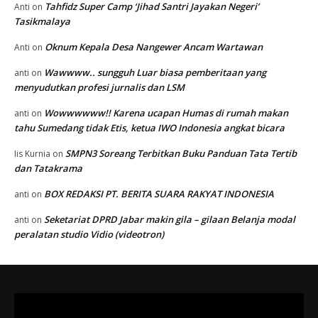
Tahfidz Super Camp ‘Jihad Santri Jayakan Negeri’
Anti
on
Tasikmalaya
Oknum Kepala Desa Nangewer Ancam Wartawan
Anti
on
Wawwww.. sungguh Luar biasa pemberitaan yang
anti
on
menyudutkan profesi jurnalis dan LSM
Wowwwwww!! Karena ucapan Humas di rumah makan
anti
on
tahu Sumedang tidak Etis, ketua IWO Indonesia angkat bicara
SMPN3 Soreang Terbitkan Buku Panduan Tata Tertib
Iis Kurnia
on
dan Tatakrama
BOX REDAKSI PT. BERITA SUARA RAKYAT INDONESIA
anti
on
Seketariat DPRD Jabar makin gila – gilaan Belanja modal
anti
on
peralatan studio Vidio (videotron)