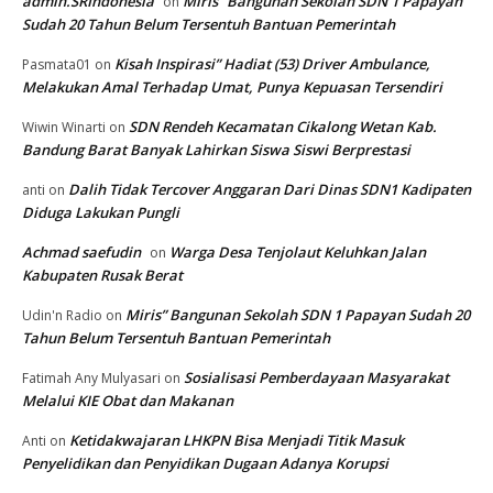
admin.SRIndonesia
Miris” Bangunan Sekolah SDN 1 Papayan
on
Sudah 20 Tahun Belum Tersentuh Bantuan Pemerintah
Kisah Inspirasi” Hadiat (53) Driver Ambulance,
Pasmata01
on
Melakukan Amal Terhadap Umat, Punya Kepuasan Tersendiri
SDN Rendeh Kecamatan Cikalong Wetan Kab.
Wiwin Winarti
on
Bandung Barat Banyak Lahirkan Siswa Siswi Berprestasi
Dalih Tidak Tercover Anggaran Dari Dinas SDN1 Kadipaten
anti
on
Diduga Lakukan Pungli
Achmad saefudin
Warga Desa Tenjolaut Keluhkan Jalan
on
Kabupaten Rusak Berat
Miris” Bangunan Sekolah SDN 1 Papayan Sudah 20
Udin'n Radio
on
Tahun Belum Tersentuh Bantuan Pemerintah
Sosialisasi Pemberdayaan Masyarakat
Fatimah Any Mulyasari
on
Melalui KIE Obat dan Makanan
Ketidakwajaran LHKPN Bisa Menjadi Titik Masuk
Anti
on
Penyelidikan dan Penyidikan Dugaan Adanya Korupsi