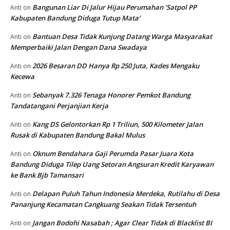
Bangunan Liar Di Jalur Hijau Perumahan ‘Satpol PP
Anti
on
Kabupaten Bandung Diduga Tutup Mata’
Bantuan Desa Tidak Kunjung Datang Warga Masyarakat
Anti
on
Memperbaiki Jalan Dengan Dana Swadaya
2026 Besaran DD Hanya Rp 250 Juta, Kades Mengaku
Anti
on
Kecewa
Sebanyak 7.326 Tenaga Honorer Pemkot Bandung
Anti
on
Tandatangani Perjanjian Kerja
Kang DS Gelontorkan Rp 1 Triliun, 500 Kilometer Jalan
Anti
on
Rusak di Kabupaten Bandung Bakal Mulus
Oknum Bendahara Gaji Perumda Pasar Juara Kota
Anti
on
Bandung Diduga Tilep Uang Setoran Angsuran Kredit Karyawan
ke Bank Bjb Tamansari
Delapan Puluh Tahun Indonesia Merdeka, Rutilahu di Desa
Anti
on
Pananjung Kecamatan Cangkuang Seakan Tidak Tersentuh
Jangan Bodohi Nasabah ; Agar Clear Tidak di Blacklist BI
Anti
on