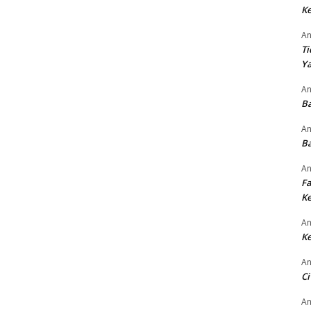
Ke
An
Ti
Ya
An
Ba
An
Ba
An
Fa
Ke
An
Ke
An
Ci
An