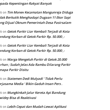
pada Kepentingan Rakyat Banyak
Tim Monev Kecamatan Mangunreja Diduga
ti
on
dak Berkutik Menghadapi Dugaan 11 Ekor Sapi
ng Dijual Oknum Pemerintah Desa Pasirsalam
Getok Parkir Liar Kembali Terjadi di Kota
ti
on
ndung Korban di Getok Parkir Rp. 50.000 ,-
Getok Parkir Liar Kembali Terjadi di Kota
ti
on
ndung Korban di Getok Parkir Rp. 50.000 ,-
Warga Mengeluh Parkir di Getok 20.000
ti
on
rhan ; Sudah Jelas Ada Rambu Dilarang Parkir
napa Parkir Disitu
Statemen Dedi Mulyadi ‘ Tidak Perlu
ti
on
rjasama Media ‘ Bikin Gaduh Insan Pers .
Mungkinkah Jalur Kereta Api Bandung
ti
on
widey Bisa di Reaktivasi
Lebih Cepat dan Mudah Lewat Aplikasi
ti
on