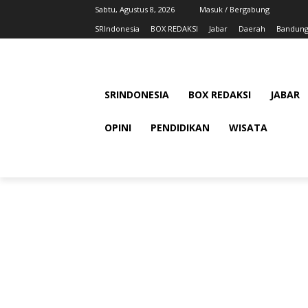
Sabtu, Agustus 8, 2026
Masuk / Bergabung
SRIndonesia
BOX REDAKSI
Jabar
Daerah
Bandung
SRINDONESIA
BOX REDAKSI
JABAR
OPINI
PENDIDIKAN
WISATA