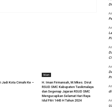
D
An
Pe
An
La
P
An
Da
Ci
An
De
Iklan
Pr
i Jadi Kota Cimahi Ke –
H. Iman Firmansah, M.Mkes. Dirut
An
RSUD SMC Kabupaten Tasikmalaya
di
dan Segenap Jajaran RSUD SMC
Mengucapkan Selamat Hari Raya
An
Idul Fitri 1445 H Tahun 2024
Ua