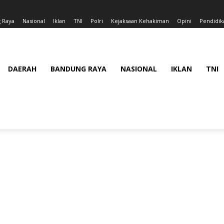
 Raya
Nasional
Iklan
TNI
Polri
Kejaksaan Kehakiman
Opini
Pendidik
DAERAH
BANDUNG RAYA
NASIONAL
IKLAN
TNI