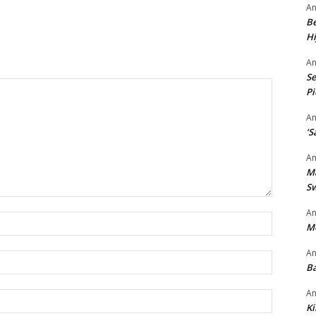
An
Be
Hi
An
Se
P
An
‘S
An
M
S
An
Nama:*
M
An
Email:*
Ba
An
Website:
Ki