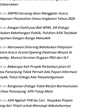
ilaksanakan
SMPN3 Soreang Akan Menggelar Acara
ti
on
lepasan Perpisahan Siswa Angkatan Tahun 2026
Dengan Dalih Jual Beli BPRS, AR Diduga
ti
on
kukan Kebohongan Publik, Puluhan ASN Terjebak
injaman Dengan Bunga Mencekik
Wartawan Dilarang Melakukan Peliputan
ti
on
lam Acara Grand Opening Destinasi Wisata di
widey, Muncul Sorotan Dugaan PBG dan SLF
Beberapa Kali Proyek Perbaikan Jalan Di
ti
on
sa Pananjung Tidak Pernah Ada Papan Informasi
oyek, Patut Diduga Ada Penyalahgunaan
Bangunan Diduga Tidak Berijin Bermunculan
ti
on
 Desa Pananjung, APH Tutup Mata
ASN Ngeluh THR Ga Cair, Terpaksa Pinjem
ti
on
ng dari Pinjol untuk Menutupi Kebutuhannya