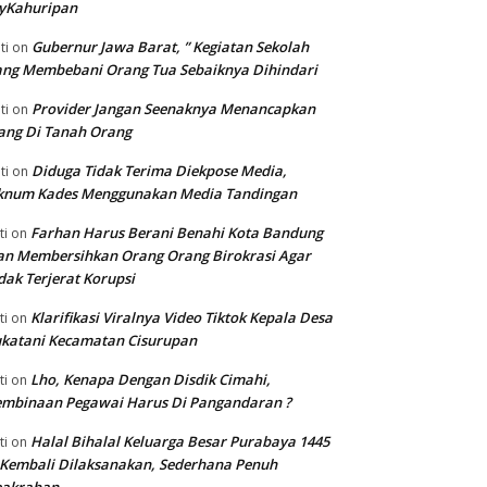
yKahuripan
Gubernur Jawa Barat, ” Kegiatan Sekolah
ti
on
ng Membebani Orang Tua Sebaiknya Dihindari
Provider Jangan Seenaknya Menancapkan
ti
on
ang Di Tanah Orang
Diduga Tidak Terima Diekpose Media,
ti
on
knum Kades Menggunakan Media Tandingan
Farhan Harus Berani Benahi Kota Bandung
ti
on
n Membersihkan Orang Orang Birokrasi Agar
dak Terjerat Korupsi
Klarifikasi Viralnya Video Tiktok Kepala Desa
ti
on
katani Kecamatan Cisurupan
Lho, Kenapa Dengan Disdik Cimahi,
ti
on
embinaan Pegawai Harus Di Pangandaran ?
Halal Bihalal Keluarga Besar Purabaya 1445
ti
on
Kembali Dilaksanakan, Sederhana Penuh