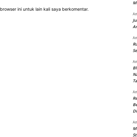
M
rowser ini untuk lain kali saya berkomentar.
An
Ju
An
An
Ru
Se
An
Bl
N
T
An
R
Be
Di
An
M
St