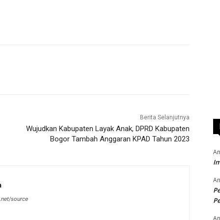
Berita Selanjutnya
Wujudkan Kabupaten Layak Anak, DPRD Kabupaten
Bogor Tambah Anggaran KPAD Tahun 2023
An
Im
An
a
P
.net/source
Pe
An