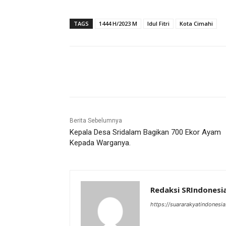
TAGS
1444 H/2023 M
Idul Fitri
Kota Cimahi
Bagikan
Berita Sebelumnya
Kepala Desa Sridalam Bagikan 700 Ekor Ayam
Kepada Warganya.
Redaksi SRIndonesi
https://suararakyatindonesia