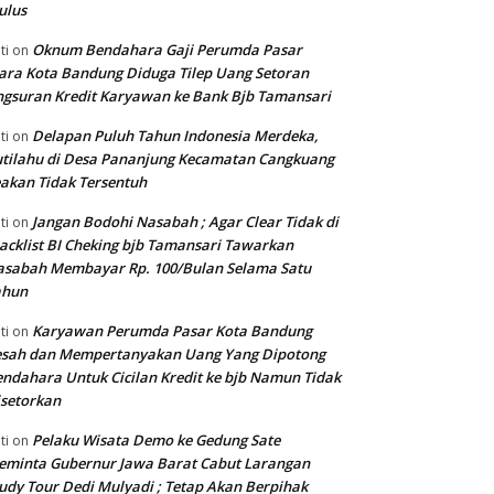
ulus
Oknum Bendahara Gaji Perumda Pasar
ti
on
ara Kota Bandung Diduga Tilep Uang Setoran
gsuran Kredit Karyawan ke Bank Bjb Tamansari
Delapan Puluh Tahun Indonesia Merdeka,
ti
on
tilahu di Desa Pananjung Kecamatan Cangkuang
akan Tidak Tersentuh
Jangan Bodohi Nasabah ; Agar Clear Tidak di
ti
on
acklist BI Cheking bjb Tamansari Tawarkan
asabah Membayar Rp. 100/Bulan Selama Satu
ahun
Karyawan Perumda Pasar Kota Bandung
ti
on
esah dan Mempertanyakan Uang Yang Dipotong
ndahara Untuk Cicilan Kredit ke bjb Namun Tidak
setorkan
Pelaku Wisata Demo ke Gedung Sate
ti
on
eminta Gubernur Jawa Barat Cabut Larangan
udy Tour Dedi Mulyadi ; Tetap Akan Berpihak