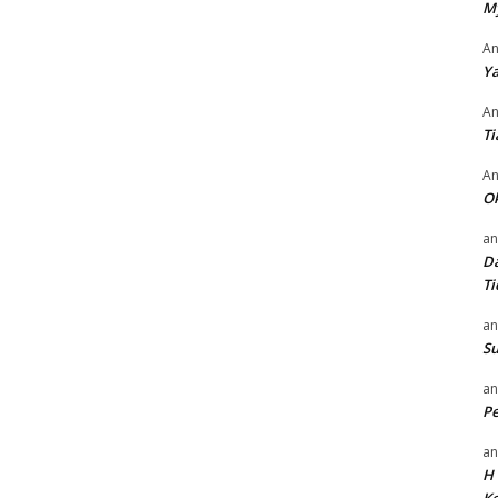
M
An
Ya
An
Ti
An
O
an
Da
Ti
an
Su
an
P
an
H 