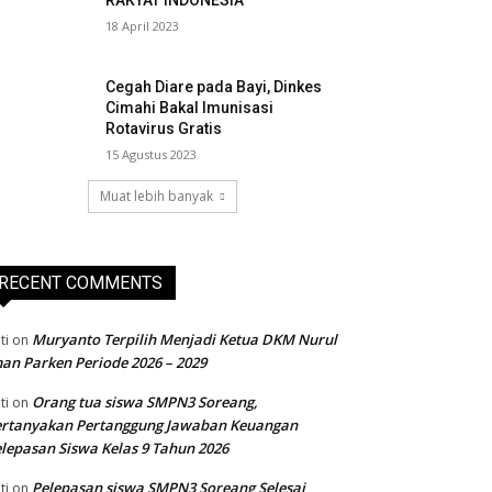
RAKYAT INDONESIA
18 April 2023
Cegah Diare pada Bayi, Dinkes
Cimahi Bakal Imunisasi
Rotavirus Gratis
15 Agustus 2023
Muat lebih banyak
RECENT COMMENTS
Muryanto Terpilih Menjadi Ketua DKM Nurul
ti
on
an Parken Periode 2026 – 2029
Orang tua siswa SMPN3 Soreang,
ti
on
ertanyakan Pertanggung Jawaban Keuangan
lepasan Siswa Kelas 9 Tahun 2026
Pelepasan siswa SMPN3 Soreang Selesai
ti
on