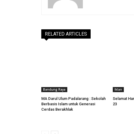
RELATED ARTICLES
Bandung Raya
Iklan
MA Darul Ulum Padalarang : Sekolah
Selamat Har
Berbasis Islam untuk Generasi
23
Cerdas Berakhlak