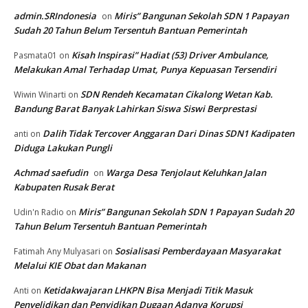
admin.SRIndonesia
Miris” Bangunan Sekolah SDN 1 Papayan
on
Sudah 20 Tahun Belum Tersentuh Bantuan Pemerintah
Kisah Inspirasi” Hadiat (53) Driver Ambulance,
Pasmata01
on
Melakukan Amal Terhadap Umat, Punya Kepuasan Tersendiri
SDN Rendeh Kecamatan Cikalong Wetan Kab.
Wiwin Winarti
on
Bandung Barat Banyak Lahirkan Siswa Siswi Berprestasi
Dalih Tidak Tercover Anggaran Dari Dinas SDN1 Kadipaten
anti
on
Diduga Lakukan Pungli
Achmad saefudin
Warga Desa Tenjolaut Keluhkan Jalan
on
Kabupaten Rusak Berat
Miris” Bangunan Sekolah SDN 1 Papayan Sudah 20
Udin'n Radio
on
Tahun Belum Tersentuh Bantuan Pemerintah
Sosialisasi Pemberdayaan Masyarakat
Fatimah Any Mulyasari
on
Melalui KIE Obat dan Makanan
Ketidakwajaran LHKPN Bisa Menjadi Titik Masuk
Anti
on
Penyelidikan dan Penyidikan Dugaan Adanya Korupsi