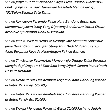
Jangan Bodohi Nasabah ; Agar Clear Tidak di Blacklist BI
Anti
on
Cheking bjb Tamansari Tawarkan Nasabah Membayar Rp.
100/Bulan Selama Satu Tahun
Karyawan Perumda Pasar Kota Bandung Resah dan
Anti
on
Mempertanyakan Uang Yang Dipotong Bendahara Untuk Cicilan
Kredit ke bjb Namun Tidak Disetorkan
Pelaku Wisata Demo ke Gedung Sate Meminta Gubernur
Anti
on
Jawa Barat Cabut Larangan Study Tour Dedi Mulyadi ; Tetap
Akan Berpihak Kepada Kepentingan Rakyat Banyak
Tim Monev Kecamatan Mangunreja Diduga Tidak Berkutik
Anti
on
Menghadapi Dugaan 11 Ekor Sapi Yang Dijual Oknum Pemerintah
Desa Pasirsalam
Getok Parkir Liar Kembali Terjadi di Kota Bandung Korban
Anti
on
di Getok Parkir Rp. 50.000 ,-
Getok Parkir Liar Kembali Terjadi di Kota Bandung Korban
Anti
on
di Getok Parkir Rp. 50.000 ,-
Warga Mengeluh Parkir di Getok 20.000 Farhan ; Sudah
Anti
on