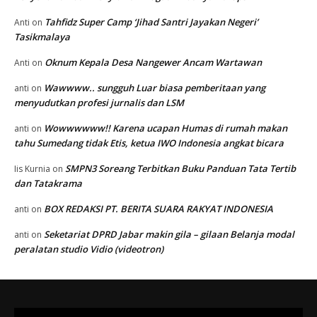
Tahfidz Super Camp ‘Jihad Santri Jayakan Negeri’
Anti
on
Tasikmalaya
Oknum Kepala Desa Nangewer Ancam Wartawan
Anti
on
Wawwww.. sungguh Luar biasa pemberitaan yang
anti
on
menyudutkan profesi jurnalis dan LSM
Wowwwwww!! Karena ucapan Humas di rumah makan
anti
on
tahu Sumedang tidak Etis, ketua IWO Indonesia angkat bicara
SMPN3 Soreang Terbitkan Buku Panduan Tata Tertib
Iis Kurnia
on
dan Tatakrama
BOX REDAKSI PT. BERITA SUARA RAKYAT INDONESIA
anti
on
Seketariat DPRD Jabar makin gila – gilaan Belanja modal
anti
on
peralatan studio Vidio (videotron)