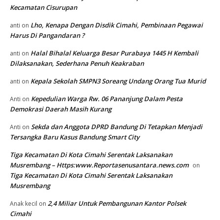
Kecamatan Cisurupan
Lho, Kenapa Dengan Disdik Cimahi, Pembinaan Pegawai
anti
on
Harus Di Pangandaran ?
Halal Bihalal Keluarga Besar Purabaya 1445 H Kembali
anti
on
Dilaksanakan, Sederhana Penuh Keakraban
Kepala Sekolah SMPN3 Soreang Undang Orang Tua Murid
anti
on
Kepedulian Warga Rw. 06 Pananjung Dalam Pesta
Anti
on
Demokrasi Daerah Masih Kurang
Sekda dan Anggota DPRD Bandung Di Tetapkan Menjadi
Anti
on
Tersangka Baru Kasus Bandung Smart City
Tiga Kecamatan Di Kota Cimahi Serentak Laksanakan
Musrembang – Https:www.Reportasenusantara.news.com
on
Tiga Kecamatan Di Kota Cimahi Serentak Laksanakan
Musrembang
2,4 Miliar Untuk Pembangunan Kantor Polsek
Anak kecil
on
Cimahi