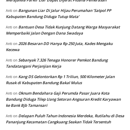
Bangunan Liar Di Jalur Hijau Perumahan ‘Satpol PP
Anti
on
Kabupaten Bandung Diduga Tutup Mata’
Bantuan Desa Tidak Kunjung Datang Warga Masyarakat
Anti
on
Memperbaiki Jalan Dengan Dana Swadaya
2026 Besaran DD Hanya Rp 250 Juta, Kades Mengaku
Anti
on
Kecewa
Sebanyak 7.326 Tenaga Honorer Pemkot Bandung
Anti
on
Tandatangani Perjanjian Kerja
Kang DS Gelontorkan Rp 1 Triliun, 500 Kilometer Jalan
Anti
on
Rusak di Kabupaten Bandung Bakal Mulus
Oknum Bendahara Gaji Perumda Pasar Juara Kota
Anti
on
Bandung Diduga Tilep Uang Setoran Angsuran Kredit Karyawan
ke Bank Bjb Tamansari
Delapan Puluh Tahun Indonesia Merdeka, Rutilahu di Desa
Anti
on
Pananjung Kecamatan Cangkuang Seakan Tidak Tersentuh