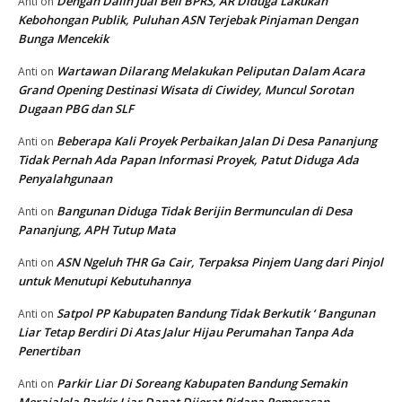
Dengan Dalih Jual Beli BPRS, AR Diduga Lakukan
Anti
on
Kebohongan Publik, Puluhan ASN Terjebak Pinjaman Dengan
Bunga Mencekik
Wartawan Dilarang Melakukan Peliputan Dalam Acara
Anti
on
Grand Opening Destinasi Wisata di Ciwidey, Muncul Sorotan
Dugaan PBG dan SLF
Beberapa Kali Proyek Perbaikan Jalan Di Desa Pananjung
Anti
on
Tidak Pernah Ada Papan Informasi Proyek, Patut Diduga Ada
Penyalahgunaan
Bangunan Diduga Tidak Berijin Bermunculan di Desa
Anti
on
Pananjung, APH Tutup Mata
ASN Ngeluh THR Ga Cair, Terpaksa Pinjem Uang dari Pinjol
Anti
on
untuk Menutupi Kebutuhannya
Satpol PP Kabupaten Bandung Tidak Berkutik ‘ Bangunan
Anti
on
Liar Tetap Berdiri Di Atas Jalur Hijau Perumahan Tanpa Ada
Penertiban
Parkir Liar Di Soreang Kabupaten Bandung Semakin
Anti
on
Merajalela Parkir Liar Dapat Dijerat Pidana Pemerasan