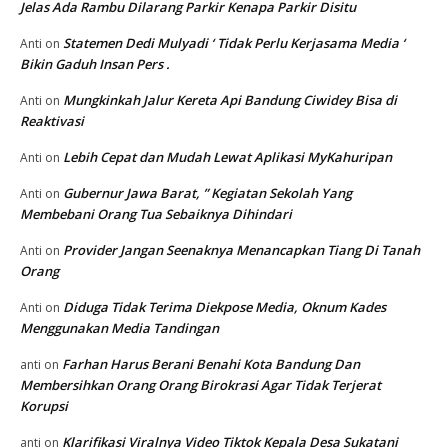
Jelas Ada Rambu Dilarang Parkir Kenapa Parkir Disitu
Statemen Dedi Mulyadi ‘ Tidak Perlu Kerjasama Media ‘
Anti
on
Bikin Gaduh Insan Pers .
Mungkinkah Jalur Kereta Api Bandung Ciwidey Bisa di
Anti
on
Reaktivasi
Lebih Cepat dan Mudah Lewat Aplikasi MyKahuripan
Anti
on
Gubernur Jawa Barat, ” Kegiatan Sekolah Yang
Anti
on
Membebani Orang Tua Sebaiknya Dihindari
Provider Jangan Seenaknya Menancapkan Tiang Di Tanah
Anti
on
Orang
Diduga Tidak Terima Diekpose Media, Oknum Kades
Anti
on
Menggunakan Media Tandingan
Farhan Harus Berani Benahi Kota Bandung Dan
anti
on
Membersihkan Orang Orang Birokrasi Agar Tidak Terjerat
Korupsi
Klarifikasi Viralnya Video Tiktok Kepala Desa Sukatani
anti
on