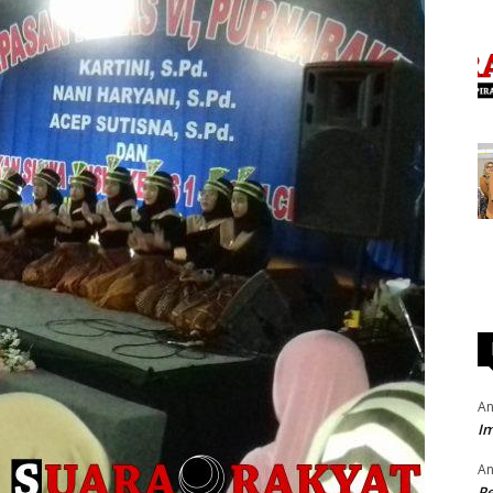
An
Im
An
P