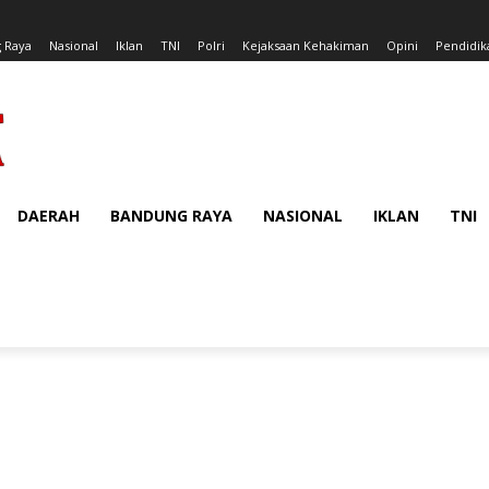
 Raya
Nasional
Iklan
TNI
Polri
Kejaksaan Kehakiman
Opini
Pendidik
DAERAH
BANDUNG RAYA
NASIONAL
IKLAN
TNI