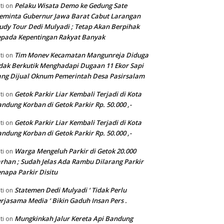
Pelaku Wisata Demo ke Gedung Sate
ti
on
eminta Gubernur Jawa Barat Cabut Larangan
udy Tour Dedi Mulyadi ; Tetap Akan Berpihak
pada Kepentingan Rakyat Banyak
Tim Monev Kecamatan Mangunreja Diduga
ti
on
dak Berkutik Menghadapi Dugaan 11 Ekor Sapi
ng Dijual Oknum Pemerintah Desa Pasirsalam
Getok Parkir Liar Kembali Terjadi di Kota
ti
on
ndung Korban di Getok Parkir Rp. 50.000 ,-
Getok Parkir Liar Kembali Terjadi di Kota
ti
on
ndung Korban di Getok Parkir Rp. 50.000 ,-
Warga Mengeluh Parkir di Getok 20.000
ti
on
rhan ; Sudah Jelas Ada Rambu Dilarang Parkir
napa Parkir Disitu
Statemen Dedi Mulyadi ‘ Tidak Perlu
ti
on
rjasama Media ‘ Bikin Gaduh Insan Pers .
Mungkinkah Jalur Kereta Api Bandung
ti
on