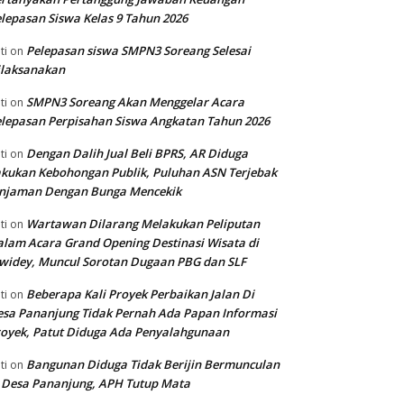
lepasan Siswa Kelas 9 Tahun 2026
Pelepasan siswa SMPN3 Soreang Selesai
ti
on
ilaksanakan
SMPN3 Soreang Akan Menggelar Acara
ti
on
lepasan Perpisahan Siswa Angkatan Tahun 2026
Dengan Dalih Jual Beli BPRS, AR Diduga
ti
on
kukan Kebohongan Publik, Puluhan ASN Terjebak
injaman Dengan Bunga Mencekik
Wartawan Dilarang Melakukan Peliputan
ti
on
lam Acara Grand Opening Destinasi Wisata di
widey, Muncul Sorotan Dugaan PBG dan SLF
Beberapa Kali Proyek Perbaikan Jalan Di
ti
on
sa Pananjung Tidak Pernah Ada Papan Informasi
oyek, Patut Diduga Ada Penyalahgunaan
Bangunan Diduga Tidak Berijin Bermunculan
ti
on
 Desa Pananjung, APH Tutup Mata