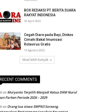
BOX REDAKSI PT. BERITA SUARA
RAKYAT INDONESIA
18 April 2023
Cegah Diare pada Bayi, Dinkes
Cimahi Bakal Imunisasi
Rotavirus Gratis
15 Agustus 2023
Muat lebih banyak
RECENT COMMENTS
Muryanto Terpilih Menjadi Ketua DKM Nurul
ti
on
an Parken Periode 2026 – 2029
Orang tua siswa SMPN3 Soreang,
ti
on
ertanyakan Pertanggung Jawaban Keuangan