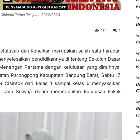
Pe
 Cisintok Tahun Pelajaran 2022/2023
An
D
264
0
An
Pe
Kelulusan dan Kenaikan merupakan salah satu harapan
An
 menyelesaikan pendidikannya di jenjang Sekolah Dasar
La
P
 Menengah Pertama dengan kelulusan yang diraihnya.
atan Parongpong Kabupaten Bandung Barat, Sabtu 17
An
N Cisintok dari kelas 1 sampai kelas 6 menyaksikan
Da
Ci
i para Siswa/i dalam memeriahkan kelulusan kakak
An
De
Pr
An
di