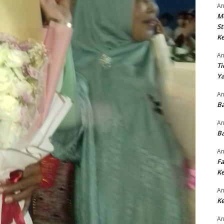
An
M
St
Ke
An
Ti
Ya
An
Ba
An
Ba
An
Fa
Ke
An
Ke
An