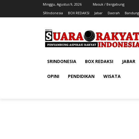
Minggu, Agustus 9, 2026
Masuk / Bergabung
SRIndonesia
BOX REDAKSI
Jabar
Daerah
Bandung
SRINDONESIA
BOX REDAKSI
JABAR
OPINI
PENDIDIKAN
WISATA