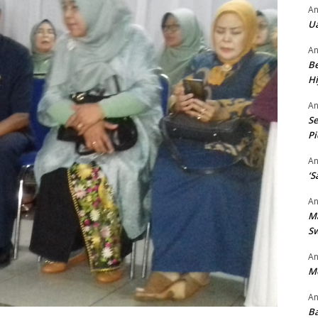
An
Ua
An
Be
Hi
An
Se
P
An
‘S
An
M
S
An
M
An
Ba