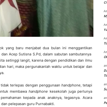
Ci
An
M
An
Ya
An
Ti
tok yang baru menjabat dua bulan ini menggantikan
An
Pd, dan Acep Sutisna S.Pd, dalam sabutan sambutannya
O
ita setinggi langit, karena dengan pendidikan dan ilmu
an
ian hari, maka pergunakanlah waktu untuk belajar dan
Da
ya.
Ti
an
u tidak terlepas dengan penggunaan
han
dp
hone
, tetapi
Su
n untuk membawa
han
dp
hone
kesekolah juga perlunya
 pemahaman kepada anak anaknya, tegasnya. Acara
an
P
6 dan pelepasan guru Purnabakti.