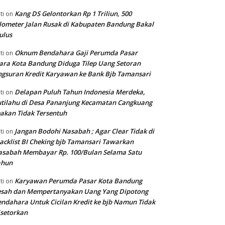
Kang DS Gelontorkan Rp 1 Triliun, 500
ti
on
lometer Jalan Rusak di Kabupaten Bandung Bakal
ulus
Oknum Bendahara Gaji Perumda Pasar
ti
on
ara Kota Bandung Diduga Tilep Uang Setoran
gsuran Kredit Karyawan ke Bank Bjb Tamansari
Delapan Puluh Tahun Indonesia Merdeka,
ti
on
tilahu di Desa Pananjung Kecamatan Cangkuang
akan Tidak Tersentuh
Jangan Bodohi Nasabah ; Agar Clear Tidak di
ti
on
acklist BI Cheking bjb Tamansari Tawarkan
asabah Membayar Rp. 100/Bulan Selama Satu
ahun
Karyawan Perumda Pasar Kota Bandung
ti
on
esah dan Mempertanyakan Uang Yang Dipotong
ndahara Untuk Cicilan Kredit ke bjb Namun Tidak
setorkan