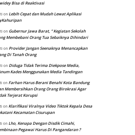
widey Bisa di Reaktivasi
Lebih Cepat dan Mudah Lewat Aplikasi
ti
on
yKahuripan
Gubernur Jawa Barat, ” Kegiatan Sekolah
ti
on
ng Membebani Orang Tua Sebaiknya Dihindari
Provider Jangan Seenaknya Menancapkan
ti
on
ang Di Tanah Orang
Diduga Tidak Terima Diekpose Media,
ti
on
knum Kades Menggunakan Media Tandingan
Farhan Harus Berani Benahi Kota Bandung
ti
on
n Membersihkan Orang Orang Birokrasi Agar
dak Terjerat Korupsi
Klarifikasi Viralnya Video Tiktok Kepala Desa
ti
on
katani Kecamatan Cisurupan
Lho, Kenapa Dengan Disdik Cimahi,
ti
on
embinaan Pegawai Harus Di Pangandaran ?