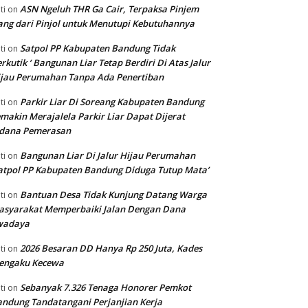
ASN Ngeluh THR Ga Cair, Terpaksa Pinjem
ti
on
ng dari Pinjol untuk Menutupi Kebutuhannya
Satpol PP Kabupaten Bandung Tidak
ti
on
rkutik ‘ Bangunan Liar Tetap Berdiri Di Atas Jalur
jau Perumahan Tanpa Ada Penertiban
Parkir Liar Di Soreang Kabupaten Bandung
ti
on
makin Merajalela Parkir Liar Dapat Dijerat
idana Pemerasan
Bangunan Liar Di Jalur Hijau Perumahan
ti
on
atpol PP Kabupaten Bandung Diduga Tutup Mata’
Bantuan Desa Tidak Kunjung Datang Warga
ti
on
asyarakat Memperbaiki Jalan Dengan Dana
wadaya
2026 Besaran DD Hanya Rp 250 Juta, Kades
ti
on
engaku Kecewa
Sebanyak 7.326 Tenaga Honorer Pemkot
ti
on
ndung Tandatangani Perjanjian Kerja