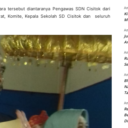
An
ra tersebut diantaranya Pengawas SDN Cisitok dari
Ki
at, Komite, Kepala Sekolah SD Cisitok dan seluruh
M
An
Ju
An
An
Ru
Se
An
Bl
N
T
An
R
Be
Di