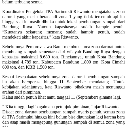
belum terbuang semua.
Koordinator Pengelola TPA Sarimukti Riswanto mengatakan, zona
darurat yang masih berada di zona 1 yang tidak tersentuh api itu
hingga saat ini masih dibuka untuk lokasi pembuangan sampah dari
Bandung Raya. Namun kapasitasnya sudah hampir penuh.
“Kuotanya sekarang memang sudah hampir penuh, sudah
mendekati akhir kapasitas,” kata Riswanto.
Sebelumnya Pemprov Jawa Barat membuka area zona darurat untuk
membuang sampah sementara dari wilayah Bandung Raya dengan
kapasitas maksimal 8.689 ton. Rinciannya, untuk Kota Bandung
maksimal 4.789 ton, Kabupaten Bandung 1.800 ton, Kota Cimahi
600 ton, dan KBB 1.500 ton.
Sesuai kesepakatan sebelumnya zona darurat pembuangan sampah
itu akan beroperasi hingga 11 September mendatang. Untuk
kebijakan selanjutnya, kata Riswanto, pihaknya masih menunggu
arahan dari pimpinan.
Kalau sudah penuh lihat nanti tanggal 11 (September) gimana lagi.
” Kita tunggu lagi bagaimana petunjuk pimpinan,” ujar Riswanto.
Disaat zona darurat pembuangan sampah nyaris penuh, semua zona
di TPA Sarimukti hingga kini belum bisa digunakan lagi karena bara
dan asap masih mengepung gunungan sampah di semua zona yang