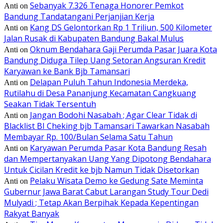
Sebanyak 7.326 Tenaga Honorer Pemkot
Anti
on
Bandung Tandatangani Perjanjian Kerja
Kang DS Gelontorkan Rp 1 Triliun, 500 Kilometer
Anti
on
Jalan Rusak di Kabupaten Bandung Bakal Mulus
Oknum Bendahara Gaji Perumda Pasar Juara Kota
Anti
on
Bandung Diduga Tilep Uang Setoran Angsuran Kredit
Karyawan ke Bank Bjb Tamansari
Delapan Puluh Tahun Indonesia Merdeka,
Anti
on
Rutilahu di Desa Pananjung Kecamatan Cangkuang
Seakan Tidak Tersentuh
Jangan Bodohi Nasabah ; Agar Clear Tidak di
Anti
on
Blacklist BI Cheking bjb Tamansari Tawarkan Nasabah
Membayar Rp. 100/Bulan Selama Satu Tahun
Karyawan Perumda Pasar Kota Bandung Resah
Anti
on
dan Mempertanyakan Uang Yang Dipotong Bendahara
Untuk Cicilan Kredit ke bjb Namun Tidak Disetorkan
Pelaku Wisata Demo ke Gedung Sate Meminta
Anti
on
Gubernur Jawa Barat Cabut Larangan Study Tour Dedi
Mulyadi ; Tetap Akan Berpihak Kepada Kepentingan
Rakyat Banyak