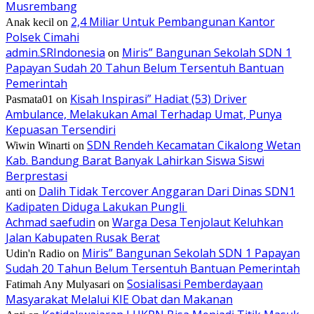
Musrembang
2,4 Miliar Untuk Pembangunan Kantor
Anak kecil
on
Polsek Cimahi
admin.SRIndonesia
Miris” Bangunan Sekolah SDN 1
on
Papayan Sudah 20 Tahun Belum Tersentuh Bantuan
Pemerintah
Kisah Inspirasi” Hadiat (53) Driver
Pasmata01
on
Ambulance, Melakukan Amal Terhadap Umat, Punya
Kepuasan Tersendiri
SDN Rendeh Kecamatan Cikalong Wetan
Wiwin Winarti
on
Kab. Bandung Barat Banyak Lahirkan Siswa Siswi
Berprestasi
Dalih Tidak Tercover Anggaran Dari Dinas SDN1
anti
on
Kadipaten Diduga Lakukan Pungli
Achmad saefudin
Warga Desa Tenjolaut Keluhkan
on
Jalan Kabupaten Rusak Berat
Miris” Bangunan Sekolah SDN 1 Papayan
Udin'n Radio
on
Sudah 20 Tahun Belum Tersentuh Bantuan Pemerintah
Sosialisasi Pemberdayaan
Fatimah Any Mulyasari
on
Masyarakat Melalui KIE Obat dan Makanan