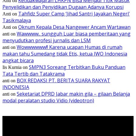
Ketidakwajaran LHKPN Bisa Menjadi Titik Masuk
Anti
on
Penyelidikan dan Penyidikan Dugaan Adanya Korupsi
Tahfidz Super Camp ‘Jihad Santri Jayakan Negeri’
Anti
on
Tasikmalaya
Oknum Kepala Desa Nangewer Ancam Wartawan
Anti
on
Wawwww.. sungguh Luar biasa pemberitaan yang
anti
on
menyudutkan profesi jurnalis dan LSM
Wowwwwww!! Karena ucapan Humas di rumah
anti
on
makan tahu Sumedang tidak Etis, ketua IWO Indonesia
angkat bicara
SMPN3 Soreang Terbitkan Buku Panduan
Iis Kurnia
on
Tata Tertib dan Tatakrama
BOX REDAKSI PT. BERITA SUARA RAKYAT
anti
on
INDONESIA
Seketariat DPRD Jabar makin gila – gilaan Belanja
anti
on
modal peralatan studio Vidio (videotron)