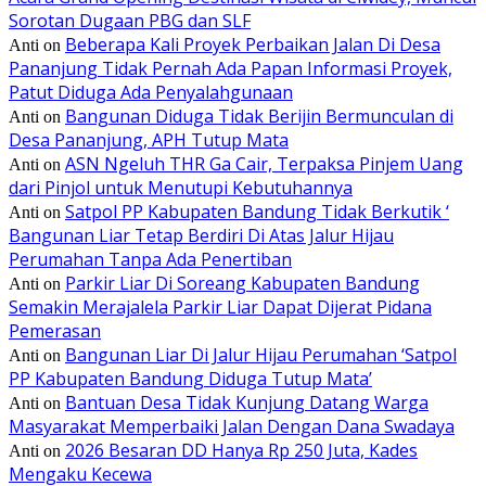
Sorotan Dugaan PBG dan SLF
Beberapa Kali Proyek Perbaikan Jalan Di Desa
Anti
on
Pananjung Tidak Pernah Ada Papan Informasi Proyek,
Patut Diduga Ada Penyalahgunaan
Bangunan Diduga Tidak Berijin Bermunculan di
Anti
on
Desa Pananjung, APH Tutup Mata
ASN Ngeluh THR Ga Cair, Terpaksa Pinjem Uang
Anti
on
dari Pinjol untuk Menutupi Kebutuhannya
Satpol PP Kabupaten Bandung Tidak Berkutik ‘
Anti
on
Bangunan Liar Tetap Berdiri Di Atas Jalur Hijau
Perumahan Tanpa Ada Penertiban
Parkir Liar Di Soreang Kabupaten Bandung
Anti
on
Semakin Merajalela Parkir Liar Dapat Dijerat Pidana
Pemerasan
Bangunan Liar Di Jalur Hijau Perumahan ‘Satpol
Anti
on
PP Kabupaten Bandung Diduga Tutup Mata’
Bantuan Desa Tidak Kunjung Datang Warga
Anti
on
Masyarakat Memperbaiki Jalan Dengan Dana Swadaya
2026 Besaran DD Hanya Rp 250 Juta, Kades
Anti
on
Mengaku Kecewa