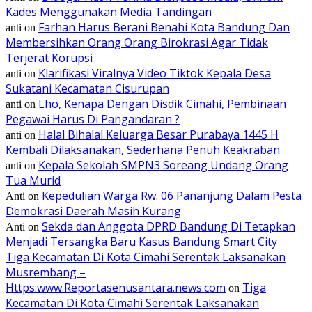
Kades Menggunakan Media Tandingan
Farhan Harus Berani Benahi Kota Bandung Dan
anti
on
Membersihkan Orang Orang Birokrasi Agar Tidak
Terjerat Korupsi
Klarifikasi Viralnya Video Tiktok Kepala Desa
anti
on
Sukatani Kecamatan Cisurupan
Lho, Kenapa Dengan Disdik Cimahi, Pembinaan
anti
on
Pegawai Harus Di Pangandaran ?
Halal Bihalal Keluarga Besar Purabaya 1445 H
anti
on
Kembali Dilaksanakan, Sederhana Penuh Keakraban
Kepala Sekolah SMPN3 Soreang Undang Orang
anti
on
Tua Murid
Kepedulian Warga Rw. 06 Pananjung Dalam Pesta
Anti
on
Demokrasi Daerah Masih Kurang
Sekda dan Anggota DPRD Bandung Di Tetapkan
Anti
on
Menjadi Tersangka Baru Kasus Bandung Smart City
Tiga Kecamatan Di Kota Cimahi Serentak Laksanakan
Musrembang –
Https:www.Reportasenusantara.news.com
Tiga
on
Kecamatan Di Kota Cimahi Serentak Laksanakan