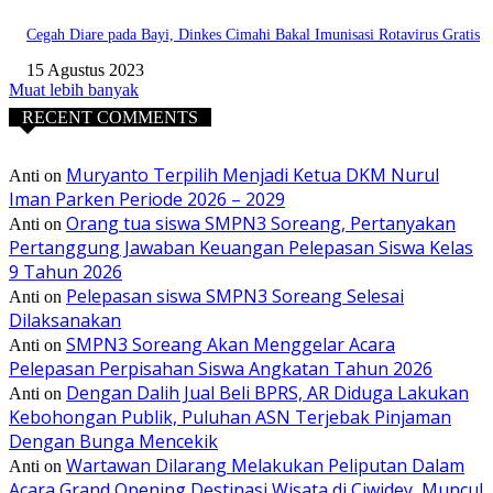
Cegah Diare pada Bayi, Dinkes Cimahi Bakal Imunisasi Rotavirus Gratis
15 Agustus 2023
Muat lebih banyak
RECENT COMMENTS
Muryanto Terpilih Menjadi Ketua DKM Nurul
Anti
on
Iman Parken Periode 2026 – 2029
Orang tua siswa SMPN3 Soreang, Pertanyakan
Anti
on
Pertanggung Jawaban Keuangan Pelepasan Siswa Kelas
9 Tahun 2026
Pelepasan siswa SMPN3 Soreang Selesai
Anti
on
Dilaksanakan
SMPN3 Soreang Akan Menggelar Acara
Anti
on
Pelepasan Perpisahan Siswa Angkatan Tahun 2026
Dengan Dalih Jual Beli BPRS, AR Diduga Lakukan
Anti
on
Kebohongan Publik, Puluhan ASN Terjebak Pinjaman
Dengan Bunga Mencekik
Wartawan Dilarang Melakukan Peliputan Dalam
Anti
on
Acara Grand Opening Destinasi Wisata di Ciwidey, Muncul