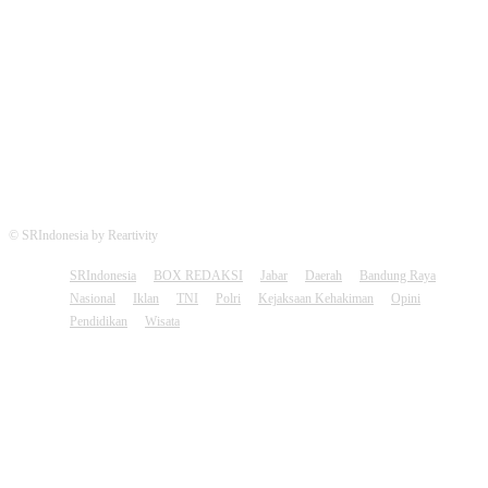
FOLLOW US
© SRIndonesia by Reartivity
SRIndonesia
BOX REDAKSI
Jabar
Daerah
Bandung Raya
Nasional
Iklan
TNI
Polri
Kejaksaan Kehakiman
Opini
Pendidikan
Wisata