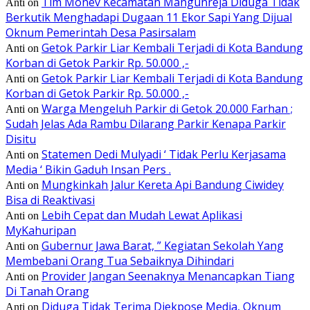
Tim Monev Kecamatan Mangunreja Diduga Tidak
Anti
on
Berkutik Menghadapi Dugaan 11 Ekor Sapi Yang Dijual
Oknum Pemerintah Desa Pasirsalam
Getok Parkir Liar Kembali Terjadi di Kota Bandung
Anti
on
Korban di Getok Parkir Rp. 50.000 ,-
Getok Parkir Liar Kembali Terjadi di Kota Bandung
Anti
on
Korban di Getok Parkir Rp. 50.000 ,-
Warga Mengeluh Parkir di Getok 20.000 Farhan ;
Anti
on
Sudah Jelas Ada Rambu Dilarang Parkir Kenapa Parkir
Disitu
Statemen Dedi Mulyadi ‘ Tidak Perlu Kerjasama
Anti
on
Media ‘ Bikin Gaduh Insan Pers .
Mungkinkah Jalur Kereta Api Bandung Ciwidey
Anti
on
Bisa di Reaktivasi
Lebih Cepat dan Mudah Lewat Aplikasi
Anti
on
MyKahuripan
Gubernur Jawa Barat, ” Kegiatan Sekolah Yang
Anti
on
Membebani Orang Tua Sebaiknya Dihindari
Provider Jangan Seenaknya Menancapkan Tiang
Anti
on
Di Tanah Orang
Diduga Tidak Terima Diekpose Media, Oknum
Anti
on