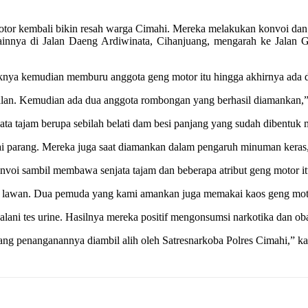
or kembali bikin resah warga Cimahi. Mereka melakukan konvoi dan ug
innya di Jalan Daeng Ardiwinata, Cihanjuang, mengarah ke Jalan 
nya kemudian memburu anggota geng motor itu hingga akhirnya ada 
lan. Kemudian ada dua anggota rombongan yang berhasil diamankan,” u
ta tajam berupa sebilah belati dam besi panjang yang sudah dibentuk m
ai parang. Mereka juga saat diamankan dalam pengaruh minuman keras
voi sambil membawa senjata tajam dan beberapa atribut geng motor it
i lawan. Dua pemuda yang kami amankan juga memakai kaos geng mot
i tes urine. Hasilnya mereka positif mengonsumsi narkotika dan obat
arang penanganannya diambil alih oleh Satresnarkoba Polres Cimahi,” ka