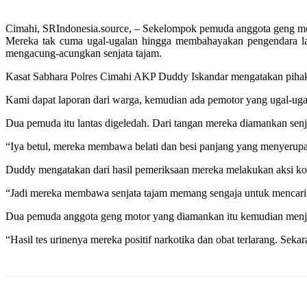
Cimahi, SRIndonesia.source, – Sekelompok pemuda anggota geng mot
Mereka tak cuma ugal-ugalan hingga membahayakan pengendara la
mengacung-acungkan senjata tajam.
Kasat Sabhara Polres Cimahi AKP Duddy Iskandar mengatakan pihak
Kami dapat laporan dari warga, kemudian ada pemotor yang ugal-uga
Dua pemuda itu lantas digeledah. Dari tangan mereka diamankan senja
“Iya betul, mereka membawa belati dan besi panjang yang menyerup
Duddy mengatakan dari hasil pemeriksaan mereka melakukan aksi kon
“Jadi mereka membawa senjata tajam memang sengaja untuk mencar
Dua pemuda anggota geng motor yang diamankan itu kemudian menjalan
“Hasil tes urinenya mereka positif narkotika dan obat terlarang. Sek