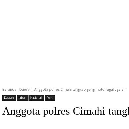
Beranda
Daerah
Anggota polres Cimahi tangkap geng motor ugal ugalan
Daerah
Jabar
Nasional
Polri
Anggota polres Cimahi tang