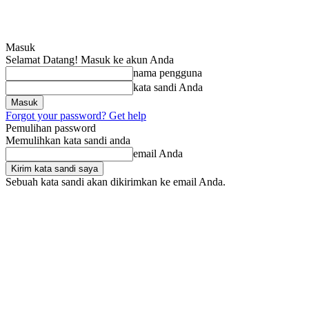
Masuk
Selamat Datang! Masuk ke akun Anda
nama pengguna
kata sandi Anda
Forgot your password? Get help
Pemulihan password
Memulihkan kata sandi anda
email Anda
Sebuah kata sandi akan dikirimkan ke email Anda.
Minggu, Agustus 9, 2026
Masuk / Bergabung
SRIndonesia
BOX RE