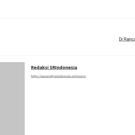
Di Ranc
Redaksi SRIndonesia
https://suararakyatindonesia.net/source